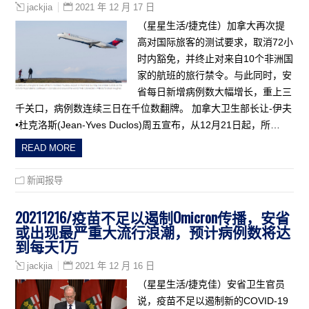
2021 年 12 月 17 日
jackjia
（星星生活/捷克佳）加拿大再次提
高对国际旅客的测试要求，取消72小
时内豁免，并终止对来自10个非洲国
家的航班的旅行禁令。与此同时，安
省每日新增病例数大幅增长，重上三
千关口，病例数连续三日在千位数翻牌。 加拿大卫生部长让-伊夫
•杜克洛斯(Jean-Yves Duclos)周五宣布，从12月21日起，所…
READ MORE
新闻报导
20211216/疫苗不足以遏制Omicron传播，安省
或出现最严重大流行浪潮，预计病例数将达
到每天1万
2021 年 12 月 16 日
jackjia
（星星生活/捷克佳）安省卫生官员
说，疫苗不足以遏制新的COVID-19