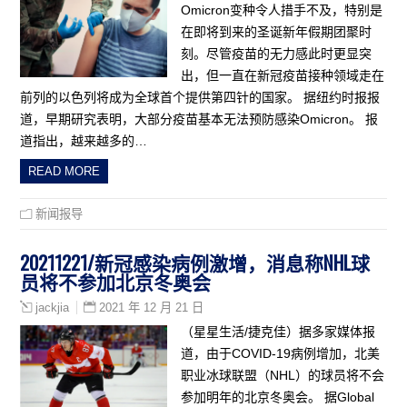
Omicron变种令人措手不及，特别是
在即将到来的圣诞新年假期团聚时
刻。尽管疫苗的无力感此时更显突
出，但一直在新冠疫苗接种领域走在
前列的以色列将成为全球首个提供第四针的国家。 据纽约时报报
道，早期研究表明，大部分疫苗基本无法预防感染Omicron。 报
道指出，越来越多的…
READ MORE
新闻报导
20211221/新冠感染病例激增，消息称NHL球
员将不参加北京冬奥会
2021 年 12 月 21 日
jackjia
（星星生活/捷克佳）据多家媒体报
道，由于COVID-19病例增加，北美
职业冰球联盟（NHL）的球员将不会
参加明年的北京冬奥会。 据Global