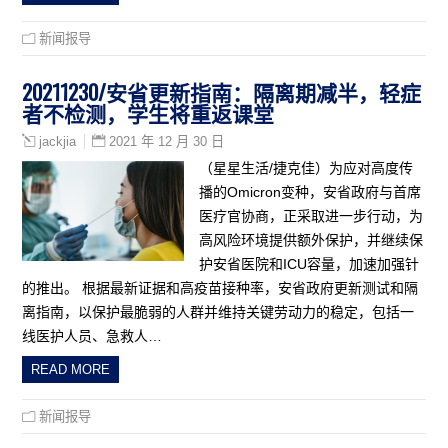
新闻报导
20211230/安省更新指南：隔离期减半，轻症
者不检测，学生将重返课堂
2021 年 12 月 30 日
jackjia
（星星生活/捷克佳）为应对高度传
播的Omicron变种，安省政府与首席
医疗官协商，正采取进一步行动，为
高风险环境提供额外保护，并继续保
护安省医院和ICU容量，加速加强针
的推出。 根据最新证据和高疫苗接种率，安省政府更新测试和隔
离指南，以保护最脆弱的人群并维持关键劳动力的稳定，包括一
线医护人员、急救人…
READ MORE
新闻报导