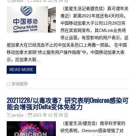
2021 年 12 月 28 日
jackjia
（星星生活记者捷克佳）真可谓年关
难迈！距离2021年底还有4天时间，
中国移动加拿大子公司12月28日突
然在其官网宣布，其CMLink业务将
停止运营。有受影响的用户表示，这
是加拿大在已经流血不止的中加关系伤口上再撒一把盐。 在中国
移动加拿大官网“终止服务用户操作指南”中，中国移动加拿大表
示，应加拿大联…
READ MORE
新闻报导
20211228/以毒攻毒？研究表明Omicron感染可
能会增强对Delta变体免疫力
2021 年 12 月 28 日
jackjia
（星星生活/捷克佳）南非科学家的
研究表明，Omicron感染增强了对