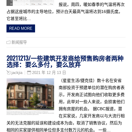
报说，周四，暖如春季的气温将再次
占据这座城市的主导地位，预计白天最高气温将达到16摄氏度。
它甚至将比…
READ MORE
新闻报导
20211213/一些建筑开发商给预售购房者两种
选择：要么多付，要么放弃
2021 年 12 月 13 日
jackjia
（星星生活/捷克佳）数十名在安省
南部投资于预建单位的潜在购房者表
示，开发商正试图向他们收取更多费
用，此举对一些人来说，会损害他们
拥有房屋的机会。 据CBC报道，潜
在买家说，几家开发商以与大流行相
关的无法克服的延误和建设成本为由，取消了销售协议，然后为
相同的买家提供相同单位但多支付数万元的机会。 一些…