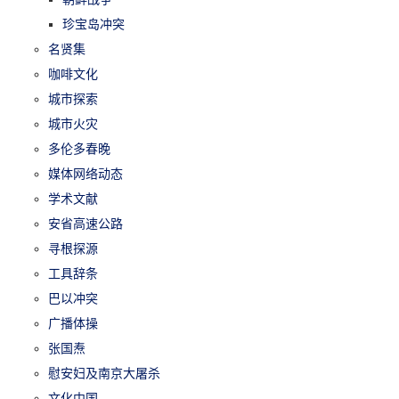
珍宝岛冲突
名贤集
咖啡文化
城市探索
城市火灾
多伦多春晚
媒体网络动态
学术文献
安省高速公路
寻根探源
工具辞条
巴以冲突
广播体操
张国焘
慰安妇及南京大屠杀
文化中国