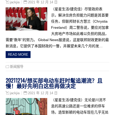
2021 年 12 月 14 日
jackjia
（星星生活/捷克佳）尽管政府表
示，解决住房负担能力问题是其首要
任务，但联邦财长方慧兰（Chrystia
Freeland）周二警告说，要应对加拿
大房地产市场如此难以负担的挑战，
需要“数年”的努力。 Global News报道说，这是联邦财政更新的最
新消息，它提供了本国财政的一瞥，并展望未来几个月的发…
READ MORE
新闻报导
20211214/想买部电动车赶时髦追潮流？且
慢！最好先明白这些再做决定
2021 年 12 月 14 日
jackjia
（星星生活/捷克佳）无论是川流不
息的高速公路还是一位难求的停车
场，造型新颖的电动车现在几乎无处