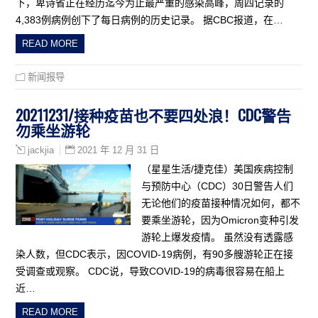
下，卑诗省正在经历迄今为止最严重的感染高峰，周四记录的
4,383例病例创下了每日病例的历史记录。 据CBC报道，在…
READ MORE
新闻报导
20211231/接种疫苗也不要四处浪！CDC警告
勿乘坐游轮
2021 年 12 月 31 日
jackjia
（星星生活/捷克佳）美国疾病控制
与预防中心（CDC）30日警告人们
无论他们的疫苗接种情况如何，都不
要乘坐游轮，因为Omicron变种引发
游轮上爆发疫情。 虽然没有透露感
染人数，但CDC表示，因COVID-19病例，有90多艘游轮正在接
受调查或观察。 CDC说，导致COVID-19的病毒很容易在船上
近…
READ MORE