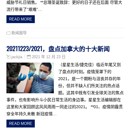
威胁节礼日销售。 **总理圣诞致辞：更好的日子还在后面 尽管大
流行带来了“艰难”…
READ MORE
新闻报导
20211223/2021，盘点加拿大的十大新闻
2021 年 12 月 23 日
jackjia
（星星生活/捷克佳）临近年尾又到
了盘点的时刻。疫情笼罩下的
2021，是一个期盼与沮丧并存的年
份，但并不缺人们所关注的热点话
题。这其中既有引发全球关注的焦点
事件，也有影响升斗小民日常生活的身边事。星星生活编辑部在
这里和大家回顾这风风雨雨一同走过的2021。 **01、疫情阴霾贯
穿全年持久未散 新冠疫情…
READ MORE