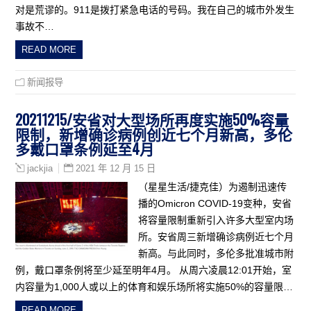
对是荒谬的。911是拨打紧急电话的号码。我在自己的城市外发生
事故不…
READ MORE
新闻报导
20211215/安省对大型场所再度实施50%容量
限制，新增确诊病例创近七个月新高，多伦
多戴口罩条例延至4月
2021 年 12 月 15 日
jackjia
（星星生活/捷克佳）为遏制迅速传
播的Omicron COVID-19变种，安省
将容量限制重新引入许多大型室内场
所。安省周三新增确诊病例近七个月
新高。与此同时，多伦多批准城市附
例，戴口罩条例将至少延至明年4月。 从周六凌晨12:01开始，室
内容量为1,000人或以上的体育和娱乐场所将实施50%的容量限…
READ MORE