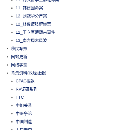
11_韩建国命案
12_刘冠华分尸案
12_林俊遭肢解惨案
12_王立军薄熙来事件
13_南方周末风波
移民写照
网站更新
网络学堂
背景资料(政经社会)
CPAC拨款
RV调研系列
TTC
中加关系
中医争论
中国制造
人口普查