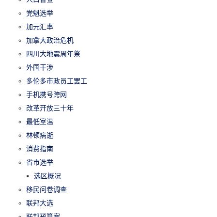
党魁选举
加元汇率
加拿大政治危机
四川大地震周年祭
外国干涉
多伦多市政员工罢工
手机携号跨网
改革开放三十年
最低室温
林顿病逝
消费指南
省市选举
选区概况
移民问卷调查
联邦大选
联邦预算案