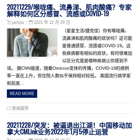
20211229/喉咙痛、流鼻涕、肌肉酸痛？专家
解释如何区分感冒、流感或COVID-19
2021 年 12 月 29 日
jackjia
（星星生活/捷克佳）你有喉咙痛、
流鼻涕和肌肉酸痛的症状吗？这可能
是普通感冒、流感或COVID-19。这
些疾病都有相似的症状，有时很难加
以区分究竟是哪种疾病让你感到不
适。 据CNN报道，随着Omicron变体的传播，COVID-19的病例
率一直在上升，但住院人数似乎保持相对较低。 美国流行病学家
和前底…
READ MORE
新闻报导
20211228/突发：被逼退出江湖！中国移动加
拿大CMLink业务2022年1月5停止运营