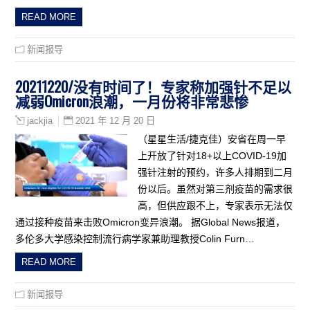
READ MORE
新闻报导
20211220/没有时间了！专家称加强针不足以
减弱Omicron浪潮，一月份将非常悲惨
2021 年 12 月 20 日
jackjia
（星星生活/捷克佳）安省在周一早
上开放了针对18+以上COVID-19加
强针注射的预约，许多人排期到二月
份以后。虽然对第三剂疫苗的需求很
高，但供应跟不上，专家表示无法仅
通过接种疫苗来击败Omicron变异浪潮。 据Global News报道，
多伦多大学感染控制流行病学家兼助理教授Colin Furn…
READ MORE
新闻报导