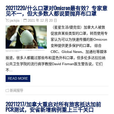
20211220/什么口罩对Omicron最有效？专家意
见不一，但大多数人都说要抛弃布口罩
2021 年 12 月 20 日
jackjia
（星星生活/捷克佳）加拿大人被敦
促放弃某些类型的口罩，转而使用专
家认为可以为快速传播的新Omicron
变种提供更多保护的口罩。 综合
CBC、Global News、加通社等媒体
报道，很多人都戴过那些布和蓝色外科口罩，但多伦多达拉拉纳
公共卫生学院的流行病学教授David Fisman医生警告说，它们
不…
READ MORE
新闻报导
20211217/加拿大重启对所有旅客抵达加前
PCR测试，安省新增病例重上三千关口