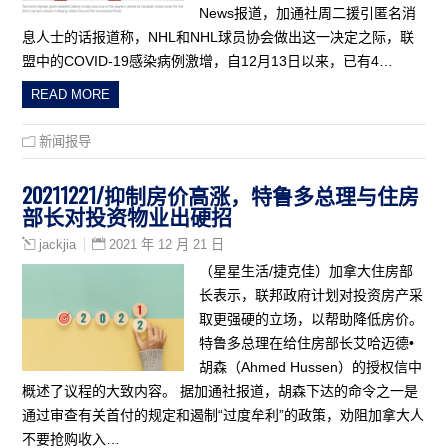
News报道，加通社周二援引匿名消
息人士的话报道称，NHL和NHL球员协会做出这一决定之际，联
盟中的COVID-19感染病例激增，自12月13日以来，已有4…
READ MORE
新闻报导
20211221/抑制房价高涨，特鲁多总理与住房
部长对投资物业出硬招
2021 年 12 月 21 日
jackjia
（星星生活/捷克佳）加拿大住房部
长表示，联邦政府计划对投资房产采
取更强硬的立场，以帮助降低房价。
特鲁多总理在给住房部长艾哈迈德•
胡森（Ahmed Hussen）的授权信中
概述了议程的大致内容。 据加通社报道，胡森下达的命令之一是
通过审查有关首付的规定和遏制“过度牟利”的政策，劝阻加拿大人
不要抢购收入…