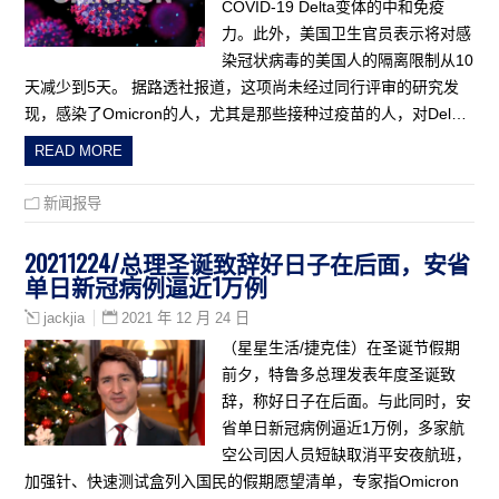
COVID-19 Delta变体的中和免疫
力。此外，美国卫生官员表示将对感
染冠状病毒的美国人的隔离限制从10
天减少到5天。 据路透社报道，这项尚未经过同行评审的研究发
现，感染了Omicron的人，尤其是那些接种过疫苗的人，对Del…
READ MORE
新闻报导
20211224/总理圣诞致辞好日子在后面，安省
单日新冠病例逼近1万例
2021 年 12 月 24 日
jackjia
（星星生活/捷克佳）在圣诞节假期
前夕，特鲁多总理发表年度圣诞致
辞，称好日子在后面。与此同时，安
省单日新冠病例逼近1万例，多家航
空公司因人员短缺取消平安夜航班，
加强针、快速测试盒列入国民的假期愿望清单，专家指Omicron