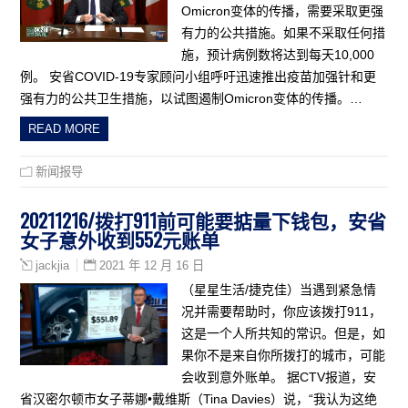
Omicron变体的传播，需要采取更强
有力的公共措施。如果不采取任何措
施，预计病例数将达到每天10,000
例。 安省COVID-19专家顾问小组呼吁迅速推出疫苗加强针和更
强有力的公共卫生措施，以试图遏制Omicron变体的传播。…
READ MORE
新闻报导
20211216/拨打911前可能要掂量下钱包，安省
女子意外收到552元账单
2021 年 12 月 16 日
jackjia
（星星生活/捷克佳）当遇到紧急情
况并需要帮助时，你应该拨打911，
这是一个人所共知的常识。但是，如
果你不是来自你所拨打的城市，可能
会收到意外账单。 据CTV报道，安
省汉密尔顿市女子蒂娜•戴维斯（Tina Davies）说，“我认为这绝