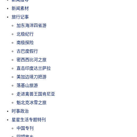
新闻素材
旅行记事
加东海洋四省游
北极纪行
南极探险
古巴度假行
密西西比河之旅
直击印度达兰萨拉
美加边境刀把游
落基山旅游
走进禽兽王国肯尼亚
魁北克冰雪之旅
时事政治
星星生活专题特刊
中国专刊
回望故乡