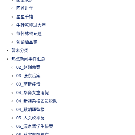
回首卅年
星星千禧
牛转乾坤过大年
缅怀林顿专题
葡萄酒品鉴
暂未分类
热点新闻事件汇总
02_赵巍命案
03_张东岳案
03_萨斯疫情
04_华裔女童溺毙
04_新疆杂技团员脱队
04_耿朝晖坠楼
05_人头税平反
05_渥京留学生惨案
05_蒋宇餐馆猝亡