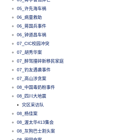
05_许先海车祸
06_病童救助
06_蒋国兵事件
06_钟道昌车祸
07_CIC校园冲突
07_胡秀华案
07_醉驾撞碎新移民家庭
07_钓友遇袭事件
07_高山涉贪案
08_中国毒奶粉事件
08_四川大地震
灾区采访队
08_杨佳案
08_渥太华413集会
08_灰狗巴士割头案
08_田园命案