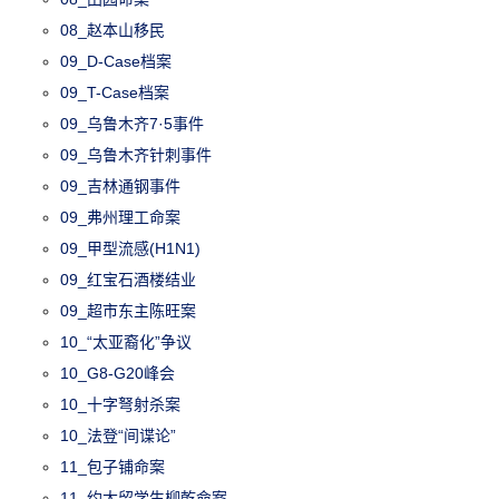
08_赵本山移民
09_D-Case档案
09_T-Case档案
09_乌鲁木齐7·5事件
09_乌鲁木齐针刺事件
09_吉林通钢事件
09_弗州理工命案
09_甲型流感(H1N1)
09_红宝石酒楼结业
09_超市东主陈旺案
10_“太亚裔化”争议
10_G8-G20峰会
10_十字弩射杀案
10_法登“间谍论”
11_包子铺命案
11_约大留学生柳乾命案