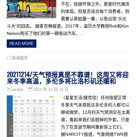
不在，低碳环保之外，更是时代潮流
的体现。但是否适合每个消费者，则
需要认真掂量一番，以免出现“头比
斗大”的囧态。 据麦克琳报道，2017年，温莎大学教授Rob和Kim
Nelson购买了他们的第一辆电动汽车，…
READ MORE
新闻报导
20211214/天气预报真是不靠谱！这周又将迎
来冬季高温，多伦多将比洛杉矶还暖和
2021 年 12 月 14 日
jackjia
（星星生活/捷克佳）任何指望正常
冬季天气本周抵达多伦多的人都可以
继续做梦。12月的天气预测实在太离
谱；看起来我们会脱掉的外套，只是
为了在圣诞节期间重新穿上它们。
据NARCITY报道，气象网络TWN预