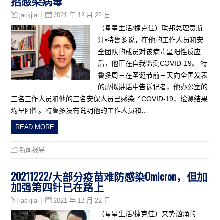
招感染病毒
2021 年 12 月 22 日
jackjia
（星星生活/捷克佳）联邦总理贾斯
汀•特鲁多说，在他的工作人员和安
全团队的成员对该病毒呈阳性反应
后，他正在自我监测COVID-19。 特
鲁多周三在圣诞节前三天向全国发表
的虚拟讲话中告诉记者，他办公室的
三名工作人员和他的三名安保人员已感染了COVID-19，检测结果
均呈阳性。特鲁多没有说明他的工作人员和…
READ MORE
新闻报导
20211222/大部分疫苗难防感染Omicron，但加
加强第四针已在路上
2021 年 12 月 22 日
jackjia
（星星生活/捷克佳）来势汹涌的