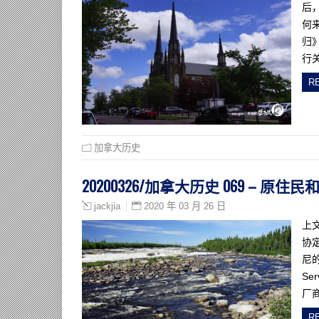
后
何
归
行
R
加拿大历史
20200326/加拿大历史 069 – 原住
2020 年 03 月 26 日
jackjia
上
协
尼的
Se
厂商
R