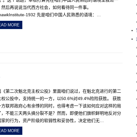
校”。这个话题，草根打算先在咱们中国人民熟悉的语境里叙述一
，然后再说说当代西方社会，如何看待同一件事。
hawkInstitute-1932 先是咱们中国人民熟悉的语境：…
EAD MORE
篇《第二次魁北克主权公投》里面咱们说过，在魁北克进行的第二
权公投中，支持统一的一方，以50.6%对49.4%险险获胜。 获胜
一方联邦政府心有余悸的同时，也得考虑一下该如何应对这样的局
了，不能三天两头搞分裂不是？然而，即便他们旗帜鲜明地反对分
国家的行为，资产阶级的软弱性和妥协性，决定他们无…
EAD MORE