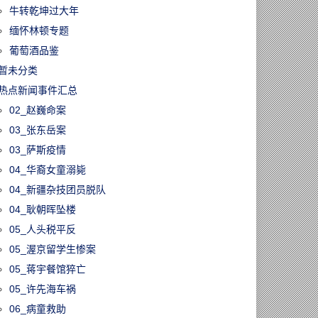
牛转乾坤过大年
缅怀林顿专题
葡萄酒品鉴
暂未分类
热点新闻事件汇总
02_赵巍命案
03_张东岳案
03_萨斯疫情
04_华裔女童溺毙
04_新疆杂技团员脱队
04_耿朝晖坠楼
05_人头税平反
05_渥京留学生惨案
05_蒋宇餐馆猝亡
05_许先海车祸
06_病童救助