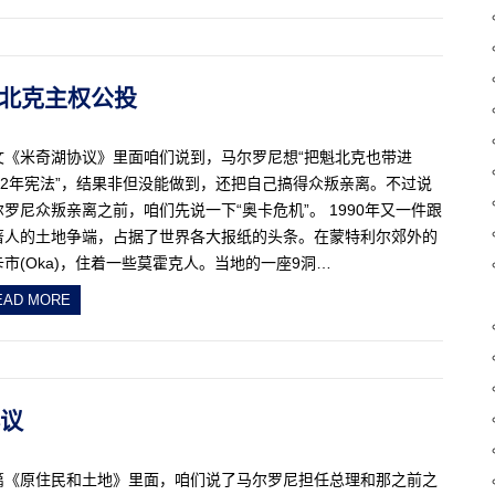
二次魁北克主权公投
文《米奇湖协议》里面咱们说到，马尔罗尼想“把魁北克也带进
982年宪法”，结果非但没能做到，还把自己搞得众叛亲离。不过说
尔罗尼众叛亲离之前，咱们先说一下“奥卡危机”。 1990年又一件跟
著人的土地争端，占据了世界各大报纸的头条。在蒙特利尔郊外的
卡市(Oka)，住着一些莫霍克人。当地的一座9洞…
EAD MORE
协议
篇《原住民和土地》里面，咱们说了马尔罗尼担任总理和那之前之