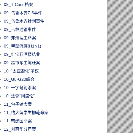
09_T-Case档案
09_乌鲁木齐7·5事件
09_乌鲁木齐针刺事件
09_吉林通钢事件
09_弗州理工命案
09_甲型流感(H1N1)
09_红宝石酒楼结业
09_超市东主陈旺案
10_“太亚裔化”争议
10_G8-G20峰会
10_十字弩射杀案
10_法登“间谍论”
11_包子铺命案
11_约大留学生柳乾命案
11_韩建国命案
12_刘冠华分尸案