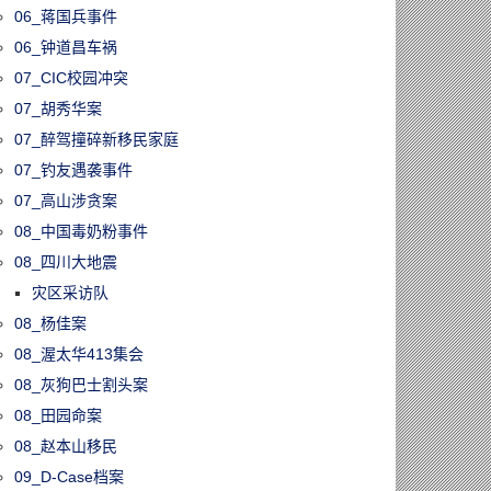
06_蒋国兵事件
06_钟道昌车祸
07_CIC校园冲突
07_胡秀华案
07_醉驾撞碎新移民家庭
07_钓友遇袭事件
07_高山涉贪案
08_中国毒奶粉事件
08_四川大地震
灾区采访队
08_杨佳案
08_渥太华413集会
08_灰狗巴士割头案
08_田园命案
08_赵本山移民
09_D-Case档案