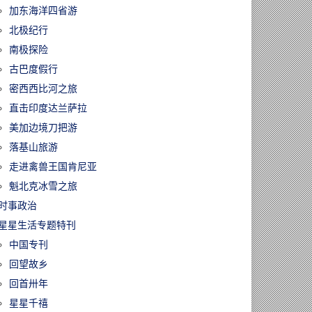
加东海洋四省游
北极纪行
南极探险
古巴度假行
密西西比河之旅
直击印度达兰萨拉
美加边境刀把游
落基山旅游
走进禽兽王国肯尼亚
魁北克冰雪之旅
时事政治
星星生活专题特刊
中国专刊
回望故乡
回首卅年
星星千禧