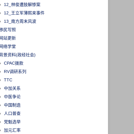
12_林俊遭肢解惨案
12_王立军薄熙来事件
13_南方周末风波
移民写照
网站更新
网络学堂
背景资料(政经社会)
CPAC拨款
RV调研系列
TTC
中加关系
中医争论
中国制造
人口普查
党魁选举
加元汇率