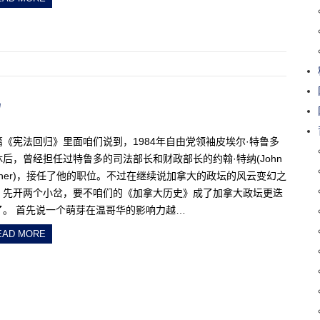
易
篇《宪法回归》里面咱们说到，1984年自由党领袖皮埃尔·特鲁多
休后，曾经担任过特鲁多的司法部长和财政部长的约翰·特纳(John
urner)，接任了他的职位。不过在继续说加拿大的政坛的风云变幻之
，先开两个小岔，要不咱们的《加拿大历史》成了加拿大政坛更迭
了。 首先说一个萌芽在温哥华的影响力越…
EAD MORE