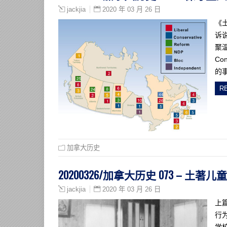
2020 年 03 月 26 日
jackjia
《
诉
聚温
Co
的
R
加拿大历史
20200326/加拿大历史 073 – 土著
2020 年 03 月 26 日
jackjia
上
行