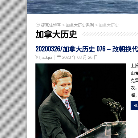
>
>
捷克佳博客
加拿大历史系列
加拿大历史
加拿大历史
20200326/加拿大历史 076 – 改朝换代
2020 年 03 月 26 日
jackjia
上
由
克
次
嘴，
R