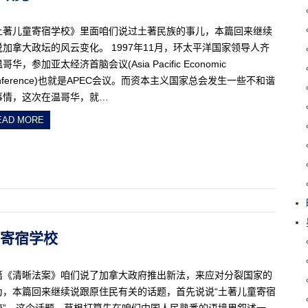
土著儿童寄宿学校》里面咱们说过土著民族的事儿，本篇回来继续
说加拿大政坛的风云变化。 1997年11月，环太平洋国家领导人齐
哥华，参加亚太经济首脑会议(Asia Pacific Economic
nference)也就是APEC会议。而资本主义国家总会发生一些不和谐
事情，这次在温哥华，就…
EAD MORE
儿童寄宿学校
篇《清晰法案》咱们说了加拿大政府推出新法，来应对分裂国家的
为，本篇回来继续说跟原住民有关的话题，首先说说“土著儿童寄宿