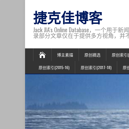
捷克佳博客
Jack JIA's Online Data
录部分文章仅在于提供多方视角，并不代表博主观
博主素描
原创摘选
原创索引(20
原创索引(2015-16)
原创索引(2017-18)
原创