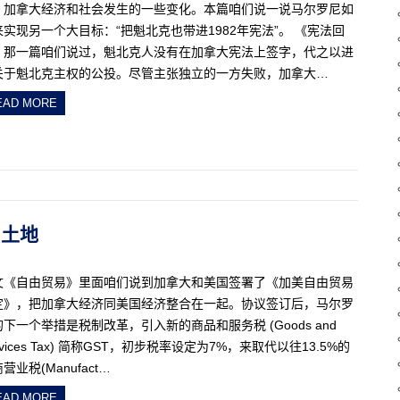
，加拿大经济和社会发生的一些变化。本篇咱们说一说马尔罗尼如
来实现另一个大目标：“把魁北克也带进1982年宪法”。 《宪法回
》那一篇咱们说过，魁北克人没有在加拿大宪法上签字，代之以进
关于魁北克主权的公投。尽管主张独立的一方失败，加拿大…
EAD MORE
民和土地
文《自由贸易》里面咱们说到加拿大和美国签署了《加美自由贸易
定》，把加拿大经济同美国经济整合在一起。协议签订后，马尔罗
下一个举措是税制改革，引入新的商品和服务税 (Goods and
rvices Tax) 简称GST，初步税率设定为7%，来取代以往13.5%的
营业税(Manufact…
EAD MORE