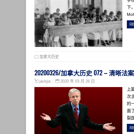
学
下
Mo
R
加拿大历史
20200326/加拿大历史 072 – 清晰法案
2020 年 03 月 26 日
jackjia
上
次主
的
面
裂
R