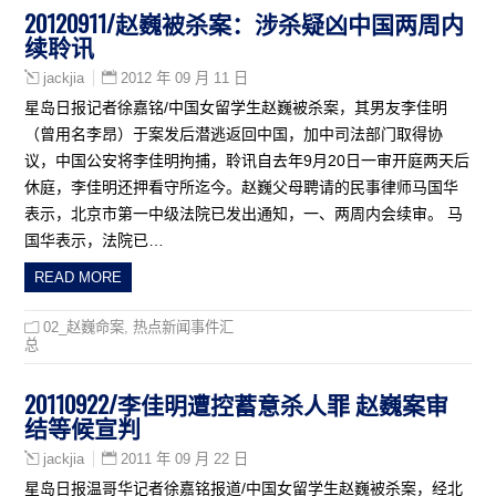
20120911/赵巍被杀案：涉杀疑凶中国两周内
续聆讯
2012 年 09 月 11 日
jackjia
星岛日报记者徐嘉铭/中国女留学生赵巍被杀案，其男友李佳明
（曾用名李昂）于案发后潜逃返回中国，加中司法部门取得协
议，中国公安将李佳明拘捕，聆讯自去年9月20日一审开庭两天后
休庭，李佳明还押看守所迄今。赵巍父母聘请的民事律师马国华
表示，北京市第一中级法院已发出通知，一、两周内会续审。 马
国华表示，法院已…
READ MORE
02_赵巍命案
,
热点新闻事件汇
总
20110922/李佳明遭控蓄意杀人罪 赵巍案审
结等候宣判
2011 年 09 月 22 日
jackjia
星岛日报温哥华记者徐嘉铭报道/中国女留学生赵巍被杀案，经北