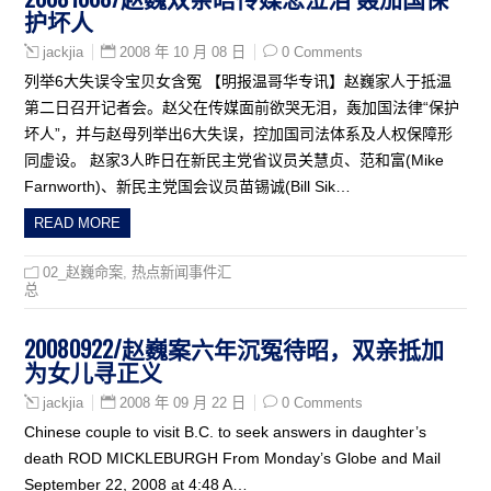
护坏人
2008 年 10 月 08 日
0 Comments
jackjia
列举6大失误令宝贝女含冤 【明报温哥华专讯】赵巍家人于抵温
第二日召开记者会。赵父在传媒面前欲哭无泪，轰加国法律“保护
坏人”，并与赵母列举出6大失误，控加国司法体系及人权保障形
同虚设。 赵家3人昨日在新民主党省议员关慧贞、范和富(Mike
Farnworth)、新民主党国会议员苗锡诚(Bill Sik…
READ MORE
02_赵巍命案
,
热点新闻事件汇
总
20080922/赵巍案六年沉冤待昭，双亲抵加
为女儿寻正义
2008 年 09 月 22 日
0 Comments
jackjia
Chinese couple to visit B.C. to seek answers in daughter’s
death ROD MICKLEBURGH From Monday’s Globe and Mail
September 22, 2008 at 4:48 A…