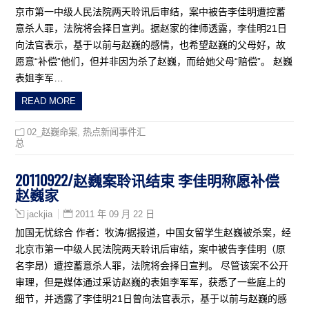
京市第一中级人民法院两天聆讯后审结，案中被告李佳明遭控蓄
意杀人罪，法院将会择日宣判。据赵家的律师透露，李佳明21日
向法官表示，基于以前与赵巍的感情，也希望赵巍的父母好，故
愿意“补偿”他们，但并非因为杀了赵巍，而给她父母“赔偿”。 赵巍
表姐李军…
READ MORE
02_赵巍命案
,
热点新闻事件汇
总
20110922/赵巍案聆讯结束 李佳明称愿补偿
赵巍家
2011 年 09 月 22 日
jackjia
加国无忧综合 作者：牧涛/据报道，中国女留学生赵巍被杀案，经
北京市第一中级人民法院两天聆讯后审结，案中被告李佳明（原
名李昂）遭控蓄意杀人罪，法院将会择日宣判。 尽管该案不公开
审理，但是媒体通过采访赵巍的表姐李军军，获悉了一些庭上的
细节，并透露了李佳明21日曾向法官表示，基于以前与赵巍的感