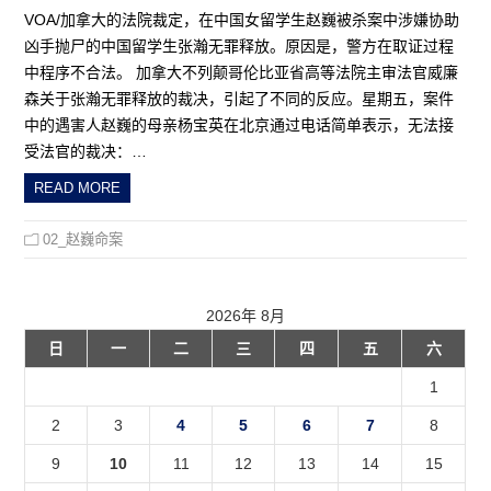
VOA/加拿大的法院裁定，在中国女留学生赵巍被杀案中涉嫌协助
凶手抛尸的中国留学生张瀚无罪释放。原因是，警方在取证过程
中程序不合法。 加拿大不列颠哥伦比亚省高等法院主审法官威廉
森关于张瀚无罪释放的裁决，引起了不同的反应。星期五，案件
中的遇害人赵巍的母亲杨宝英在北京通过电话简单表示，无法接
受法官的裁决：…
READ MORE
02_赵巍命案
2026年 8月
日
一
二
三
四
五
六
1
2
3
4
5
6
7
8
9
10
11
12
13
14
15