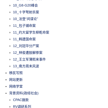
10_G8-G20峰会
10_十字弩射杀案
10_法登“间谍论”
11_包子铺命案
11_约大留学生柳乾命案
11_韩建国命案
12_刘冠华分尸案
12_林俊遭肢解惨案
12_王立军薄熙来事件
13_南方周末风波
移民写照
网站更新
网络学堂
背景资料(政经社会)
CPAC拨款
RV调研系列