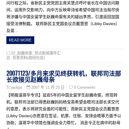
问行程之际，省新民主党党团主席关慧贞呼吁省长在中国访问期
间，运用外交影响力，向中方反映卑诗省希望中国司法当局尽快
将涉嫌与中国女留学生赵巍命案有关的疑凶李昂，引渡返回加国
接受法律制裁。 联邦新民主党国会议员戴慧思（Libby Davies）
及苗…
READ MORE
02_赵巍命案
,
热点新闻事件汇
总
,
背景资料(政经社会)
20071123/多月来求见终获转机，联邦司法部
长欲接见赵巍母亲
2007 年 11 月 23 日
0 Comments
jackjia
【明报温哥华专讯】延宕5年的中国女留学生赵巍命案，终现转
机。联邦司法部已得悉赵巍妈妈杨宝英希望会晤司法部长求交代
的意愿，表示将研究会面的可能性；而新民主党国会议员戴慧思
(Libby Davies)亦愿意在签证、机票、住宿、安排会晤等方面予以
协助；温哥华中领馆也强调会全力帮忙。 消息令正在病中的赵母