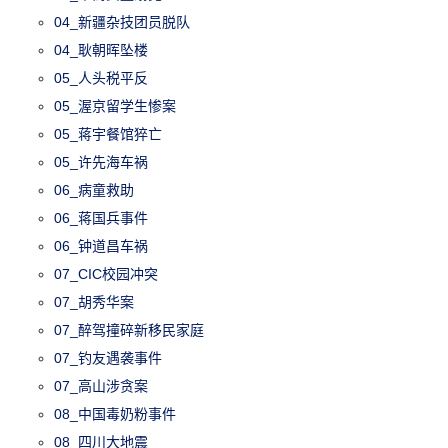
04_新疆杂技团员脱队
04_耿朝晖坠楼
05_人头税平反
05_渥京留学生惨案
05_蒋宇餐馆猝亡
05_许先海车祸
06_病童救助
06_蒋国兵事件
06_钟道昌车祸
07_CIC校园冲突
07_胡秀华案
07_醉驾撞碎新移民家庭
07_钓友遇袭事件
07_高山涉贪案
08_中国毒奶粉事件
08_四川大地震