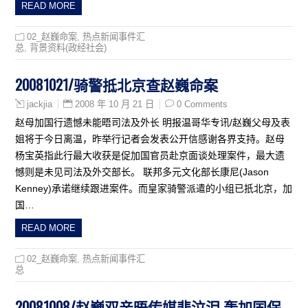
READ MORE
02_赵巍命案
,
热点新闻事件汇
总
,
背景资料(政经社会)
20081021/骑警抵北京查赵巍命案
2008 年 10 月 21 日
0 Comments
jackjia
赵母加国行遗憾未能晤司法及外长 明报温哥华专讯/赵巍父母及表
姐将于今日离温，昨举行记者会发表公开信感谢各界支持。赵母
杨宝英指此行最大收获是促加国官员赴京面谈处理案件，最大遗
憾则是未见司法及外交部长。 联邦多元文化部长康尼(Jason
Kenney)承诺继续跟进案件。而皇家骑警派遣的小组已扺北京，加
国…
READ MORE
02_赵巍命案
,
热点新闻事件汇
总
20081008/赵巍双亲晤传媒悲泣泪 轰加国保