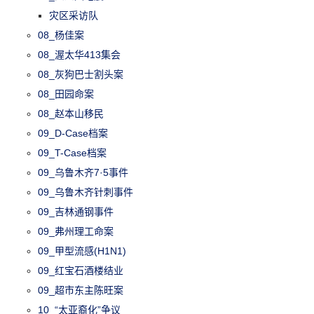
灾区采访队
08_杨佳案
08_渥太华413集会
08_灰狗巴士割头案
08_田园命案
08_赵本山移民
09_D-Case档案
09_T-Case档案
09_乌鲁木齐7·5事件
09_乌鲁木齐针刺事件
09_吉林通钢事件
09_弗州理工命案
09_甲型流感(H1N1)
09_红宝石酒楼结业
09_超市东主陈旺案
10_“太亚裔化”争议