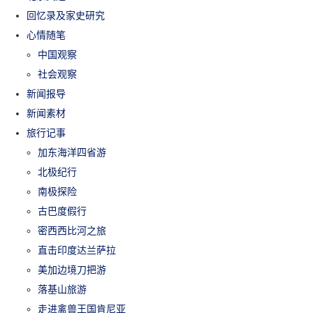
回忆录及家史研究
心情随笔
中国观察
社会观察
新闻报导
新闻素材
旅行记事
加东海洋四省游
北极纪行
南极探险
古巴度假行
密西西比河之旅
直击印度达兰萨拉
美加边境刀把游
落基山旅游
走进禽兽王国肯尼亚