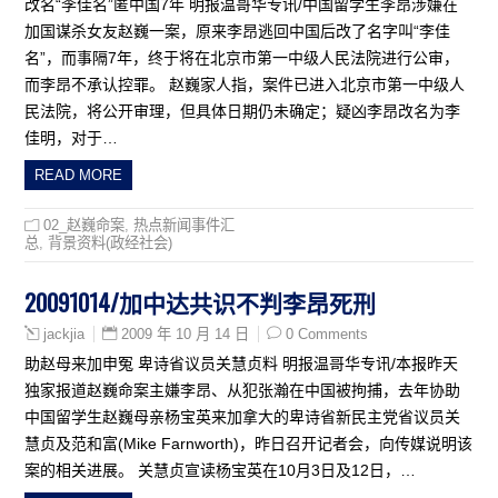
改名“李佳名”匿中国7年 明报温哥华专讯/中国留学生李昂涉嫌在
加国谋杀女友赵巍一案，原来李昂逃回中国后改了名字叫“李佳
名”，而事隔7年，终于将在北京市第一中级人民法院进行公审，
而李昂不承认控罪。 赵巍家人指，案件已进入北京市第一中级人
民法院，将公开审理，但具体日期仍未确定；疑凶李昂改名为李
佳明，对于…
READ MORE
02_赵巍命案
,
热点新闻事件汇
总
,
背景资料(政经社会)
20091014/加中达共识不判李昂死刑
2009 年 10 月 14 日
0 Comments
jackjia
助赵母来加申冤 卑诗省议员关慧贞料 明报温哥华专讯/本报昨天
独家报道赵巍命案主嫌李昂、从犯张瀚在中国被拘捕，去年协助
中国留学生赵巍母亲杨宝英来加拿大的卑诗省新民主党省议员关
慧贞及范和富(Mike Farnworth)，昨日召开记者会，向传媒说明该
案的相关进展。 关慧贞宣读杨宝英在10月3日及12日，…