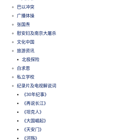
巴以冲突
广播体操
张国焘
慰安妇及南京大屠杀
文化中国
旅游资讯
北极探险
白求恩
私立学校
纪录片及电视解说词
《30年纪事》
《再说长江》
《坦克人》
《大国崛起》
《天安门》
《河殇》