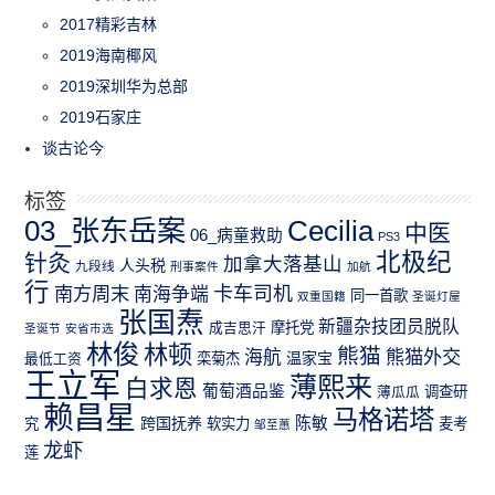
2017精彩吉林
2019海南椰风
2019深圳华为总部
2019石家庄
谈古论今
标签
03_张东岳案
Cecilia
中医
06_病童救助
PS3
北极纪
针灸
加拿大落基山
人头税
九段线
刑事案件
加航
行
南方周末
卡车司机
南海争端
同一首歌
双重国籍
圣诞灯屋
张国焘
新疆杂技团员脱队
成吉思汗
摩托党
圣诞节
安省市选
林俊
林顿
熊猫
熊猫外交
海航
温家宝
最低工资
栾菊杰
王立军
薄熙来
白求恩
葡萄酒品鉴
薄瓜瓜
调查研
赖昌星
马格诺塔
跨国抚养
陈敏
究
软实力
麦考
邹至蕙
龙虾
莲