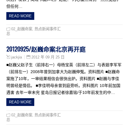
但任何…
READ MORE
02_赵巍命案
,
热点新闻事件汇
总
20120925/赵巍命案北京再开庭
2012 年 09 月 25 日
jackjia
■赵巍父赵子生（前排右一）母杨宝英（前排左二）与表姐李军军
（前排左一）2008年曾到加拿大为赵巍伸冤。资料图片 ■赵巍命
案拖了10年，一审结果相信会很快出炉。资料图片 ■赵巍与李佳
明曾经是情侣。 ■李佳明母亲曾到庭旁听。资料图片 10年前加国
遇害 去年一审未完 星岛日报记者徐嘉铭/于10年前发生的中…
READ MORE
02_赵巍命案
,
热点新闻事件汇
总