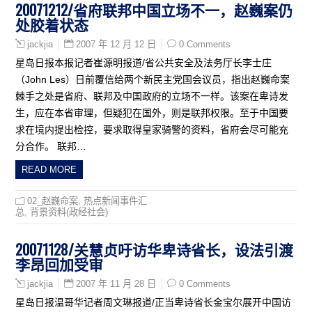
20071212/省府联邦中国立场不一，赵巍案仍
处胶着状态
2007 年 12 月 12 日
0 Comments
jackjia
星岛日报本报记者崔源明报道/省公共安全及法务厅长李士庄
（John Les）日前覆信给两个新民主党国会议员，指出赵巍命案
棘手之处是省府、联邦及中国政府的立场不一样。该案在卑诗发
生，应在本省审理，但疑犯在国外，则是联邦权限。至于中国要
求在境内提出检控，要求取得皇家骑警的资料，省府会尽可能充
分合作。 联邦…
READ MORE
02_赵巍命案
,
热点新闻事件汇
总
,
背景资料(政经社会)
20071128/关慧贞吁访华卑诗省长，设法引渡
李昂回加受审
2007 年 11 月 28 日
0 Comments
jackjia
星岛日报温哥华记者周文琳报道/正当卑诗省长金宝尔展开中国访