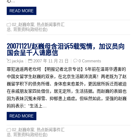
心…
READ MORE
02_赵巍命案
,
热点新闻事件汇
总
,
背景资料(政经社会)
20071121/赵巍母含泪诉5载冤情，加议员向
国会呈千人请愿信
2007 年 11 月 21 日
0 Comments
jackjia
罪犯逍遥两老坎坷 【明报记者北京专访】5年前在温哥华遇害的
中国女留学生赵巍的双亲，在北京生活颠沛流离！两老既为了赵
巍留学积下的债务所缠、身体愈来愈差外，更因居所拆迁而被迫
在亲戚朋友家四处借住，居无定所，生活拮据。而赵巍的表姐也
因为表妹沉冤未得雪、抑郁患上癌症。但纵然如此，坚强的赵巍
妈妈表示：“生活上…
READ MORE
02_赵巍命案
,
热点新闻事件汇
总
,
背景资料(政经社会)