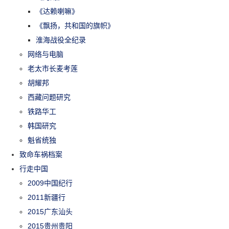
《达赖喇嘛》
《飘扬，共和国的旗帜》
淮海战役全纪录
网络与电脑
老太市长麦考莲
胡耀邦
西藏问题研究
铁路华工
韩国研究
魁省统独
致命车祸档案
行走中国
2009中国纪行
2011新疆行
2015广东汕头
2015贵州贵阳