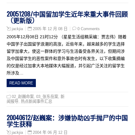
20051208/中国留加学生近年来重大事件回顾
（更新版）
2005 年 12 月 08 日
0 Comments
jackjia
2005年12月08日 21时12分 （星星生活组稿采编：贾志伟）随着
中国学子出国留学浪潮的高涨，近些年来，越来越多的学生选择
留学加拿大，使这一群体的学习与生活备受各界关注，但期间涉
及中国留学生的恶性案件和意外事故也时有发生，以下收集摘编
的仅是经过加拿大本地媒体大幅报道，并引起广泛关注的留学生
所涉及…
READ MORE
02_赵巍命案
,
03_张东岳案
,
新
闻报导
,
热点新闻事件汇总
20040612/赵巍案：涉嫌协助凶手抛尸的中国
学生获释
2004 年 06 月 12 日
jackjia