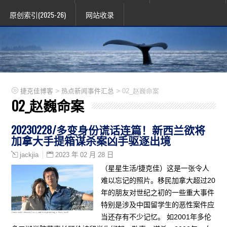
原创索引(2025-26)
网站收录
>
>
捷克佳博客
热点新闻事件汇总
02_赵巍命案
02_赵巍命案
20230228/多变身份谎话连篇！新西兰欲将
加拿大手提箱谋杀案凶手驱逐出境
2023 年 02 月 28 日
jackjia
（星星生活/捷克佳）这是一张令人
难以忘记的照片。移民加拿大超过20
年的朋友对世纪之初的一些重大事件
特别是涉及中国留学生的恶性案件应
当还存有不少记忆。 如2001年多伦