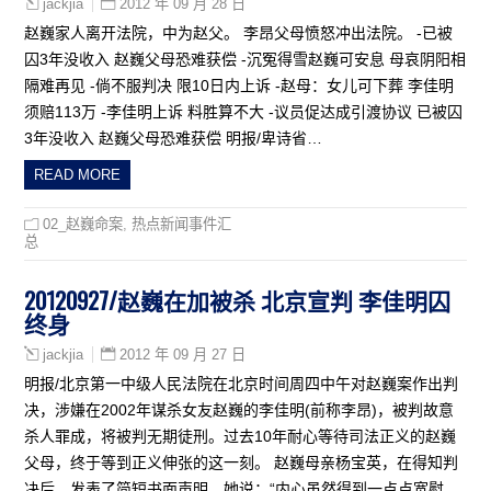
2012 年 09 月 28 日
jackjia
赵巍家人离开法院，中为赵父。 李昂父母愤怒冲出法院。 -已被
囚3年没收入 赵巍父母恐难获偿 -沉冤得雪赵巍可安息 母哀阴阳相
隔难再见 -倘不服判决 限10日内上诉 -赵母：女儿可下葬 李佳明
须赔113万 -李佳明上诉 料胜算不大 -议员促达成引渡协议 已被囚
3年没收入 赵巍父母恐难获偿 明报/卑诗省…
READ MORE
02_赵巍命案
,
热点新闻事件汇
总
20120927/赵巍在加被杀 北京宣判 李佳明囚
终身
2012 年 09 月 27 日
jackjia
明报/北京第一中级人民法院在北京时间周四中午对赵巍案作出判
决，涉嫌在2002年谋杀女友赵巍的李佳明(前称李昂)，被判故意
杀人罪成，将被判无期徒刑。过去10年耐心等待司法正义的赵巍
父母，终于等到正义伸张的这一刻。 赵巍母亲杨宝英，在得知判
决后，发表了简短书面声明，她说：“内心虽然得到一点点宽慰，