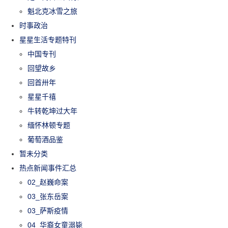
魁北克冰雪之旅
时事政治
星星生活专题特刊
中国专刊
回望故乡
回首卅年
星星千禧
牛转乾坤过大年
缅怀林顿专题
葡萄酒品鉴
暂未分类
热点新闻事件汇总
02_赵巍命案
03_张东岳案
03_萨斯疫情
04_华裔女童溺毙