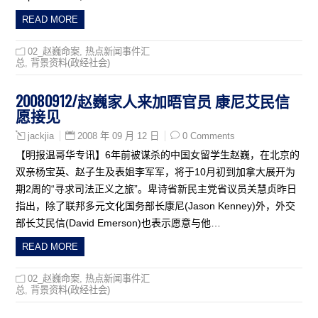
READ MORE
02_赵巍命案
,
热点新闻事件汇
总
,
背景资料(政经社会)
20080912/赵巍家人来加晤官员 康尼艾民信
愿接见
2008 年 09 月 12 日
0 Comments
jackjia
【明报温哥华专讯】6年前被谋杀的中国女留学生赵巍，在北京的
双亲杨宝英、赵子生及表姐李军军，将于10月初到加拿大展开为
期2周的“寻求司法正义之旅”。卑诗省新民主党省议员关慧贞昨日
指出，除了联邦多元文化国务部长康尼(Jason Kenney)外，外交
部长艾民信(David Emerson)也表示愿意与他…
READ MORE
02_赵巍命案
,
热点新闻事件汇
总
,
背景资料(政经社会)