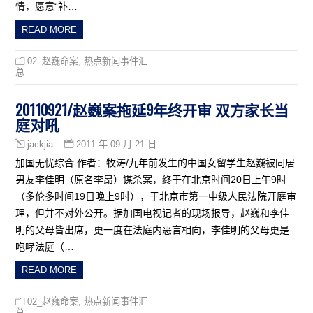
情，愿意“补…
READ MORE
02_赵巍命案
,
热点新闻事件汇
总
20110921/赵巍案拖延9年终开审 双方家长当
庭对吼
2011 年 09 月 21 日
jackjia
加国无忧综合 作者：牧涛/九年前发生的中国女留学生赵巍被同居
男友李佳明（原名李昂）谋杀案，终于在北京时间20日上午9时
（多伦多时间19日晚上9时），于北京市第一中级人民法院开庭审
理，但并不对外公开。据加国电视记者的现场报导，赵巍和李佳
明的父母皆出席，更一度在法庭内恶言相向，李佳明的父母更是
咆哮法庭（…
READ MORE
02_赵巍命案
,
热点新闻事件汇
总