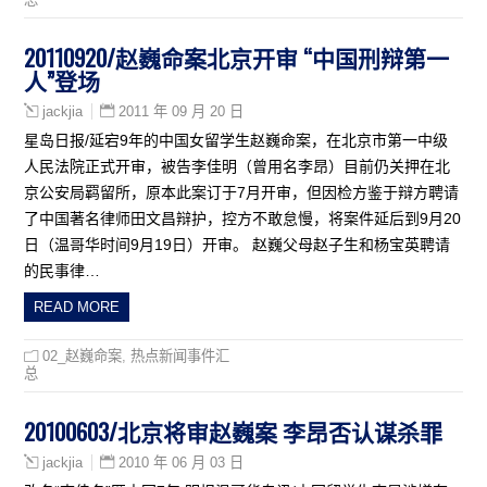
20110920/赵巍命案北京开审 “中国刑辩第一
人”登场
2011 年 09 月 20 日
jackjia
星岛日报/延宕9年的中国女留学生赵巍命案，在北京市第一中级
人民法院正式开审，被告李佳明（曾用名李昂）目前仍关押在北
京公安局羁留所，原本此案订于7月开审，但因检方鉴于辩方聘请
了中国著名律师田文昌辩护，控方不敢怠慢，将案件延后到9月20
日（温哥华时间9月19日）开审。 赵巍父母赵子生和杨宝英聘请
的民事律…
READ MORE
02_赵巍命案
,
热点新闻事件汇
总
20100603/北京将审赵巍案 李昂否认谋杀罪
2010 年 06 月 03 日
jackjia