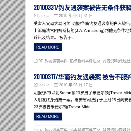
20100331/钓友遇袭案被告无条件获
2010 年 03 月 31 日
jackjia
受害人父母大骂可笑 明报/华裔钓友遇袭案的白人被告米德尔
上诉庭法官阿姆斯特朗(J.A. Armstrong)判他无条件地暂时从
聆讯及结果。 被告于…
READ MORE
07_钓友遇袭事件
,
热点新闻事件汇总
,
背景资料(政经社
20100317/华裔钓友遇袭案 被告不
2010 年 03 月 17 日
jackjia
明报/多市以北Sutton镇23岁男子米德尔顿(Trevor
人朋友终身残废一案。继安省司法厅于上月25日向安省上诉庭“
23岁被告米德尔顿(Trevor Midd…
READ MORE
07_钓友遇袭事件
,
热点新闻事件汇总
,
背景资料(政经社