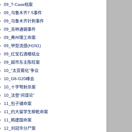
09_T-Case档案
09_乌鲁木齐7·5事件
09_乌鲁木齐针刺事件
09_吉林通钢事件
09_弗州理工命案
09_甲型流感(H1N1)
09_红宝石酒楼结业
09_超市东主陈旺案
10_“太亚裔化”争议
10_G8-G20峰会
10_十字弩射杀案
10_法登“间谍论”
11_包子铺命案
11_约大留学生柳乾命案
11_韩建国命案
12_刘冠华分尸案