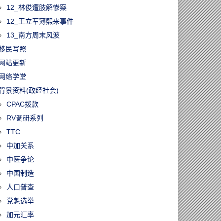
12_林俊遭肢解惨案
12_王立军薄熙来事件
13_南方周末风波
移民写照
网站更新
网络学堂
背景资料(政经社会)
CPAC拨款
RV调研系列
TTC
中加关系
中医争论
中国制造
人口普查
党魁选举
加元汇率