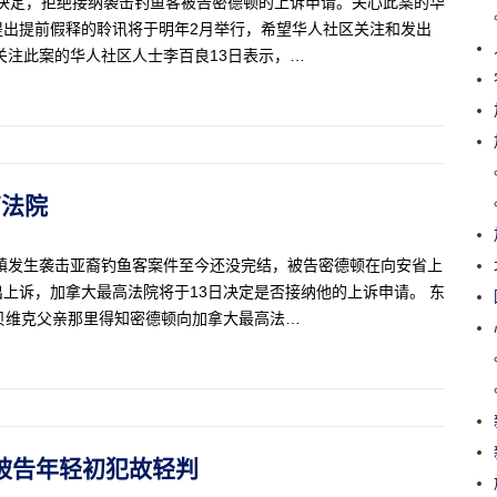
日决定，拒绝接纳袭击钓鱼客被告密德顿的上诉申请。关心此案的华
提出提前假释的聆讯将于明年2月举行，希望华人社区关注和发出
关注此案的华人社区人士李百良13日表示，…
高法院
镇发生袭击亚裔钓鱼客案件至今还没完结，被告密德顿在向安省上
上诉，加拿大最高法院将于13日决定是否接纳他的上诉申请。 东
贝维克父亲那里得知密德顿向加拿大最高法…
回 被告年轻初犯故轻判