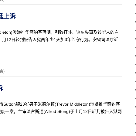
入挺上诉
 Middleton)涉嫌推华裔钓客落湖，引致打斗、追车失事及该华人的白
g)于上月12日轻判被告入狱两年少1天加3年监守行为。安省司法厅近
会)
诉
ton镇23岁男子米德尔顿(Trevor Middleton)涉嫌推华裔钓客
，主审法官斯通(Alfred Stong)于上月12日轻判被告入狱两