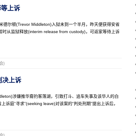
释等上诉
顿(Trevor Middleton)入狱未到一个半月，昨天便获得安省
监狱释放(interim release from custody)，可返家等待上诉
会)
服判决上诉
 Middleton)涉嫌推华裔钓客落湖，引致打斗、追车失事及该华人的白
寻求”(seeking leave)对该案的“判处刑期”提出上诉后，
会)