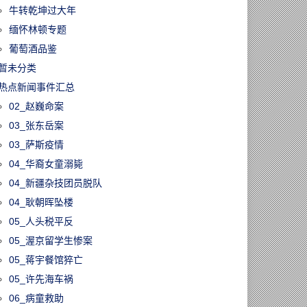
牛转乾坤过大年
缅怀林顿专题
葡萄酒品鉴
暂未分类
热点新闻事件汇总
02_赵巍命案
03_张东岳案
03_萨斯疫情
04_华裔女童溺毙
04_新疆杂技团员脱队
04_耿朝晖坠楼
05_人头税平反
05_渥京留学生惨案
05_蒋宇餐馆猝亡
05_许先海车祸
06_病童救助