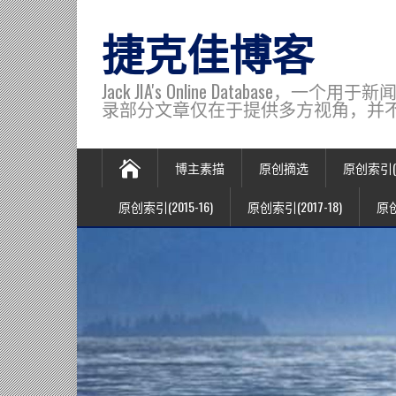
捷克佳博客
Jack JIA's Online Data
录部分文章仅在于提供多方视角，并不代表博主观
博主素描
原创摘选
原创索引(20
原创索引(2015-16)
原创索引(2017-18)
原创