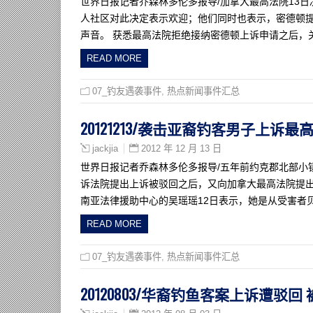
世界日报记者乔森林多伦多报导/加拿大最高法院13
人社区对此决定表示欢迎；他们同时也表示，密德顿
声音。 获悉最高法院拒绝接纳密德顿上诉申请之后，
READ MORE
07_钓友遇袭事件
,
热点新闻事件汇总
20121213/袭击亚裔钓客男子上诉最
2012 年 12 月 13 日
jackjia
世界日报记者乔森林多伦多报导/五年前约克郡北部小
诉法院提出上诉被驳回之后，又向加拿大最高法院提出
南亚法律援助中心的吴瑶瑶12日表示，她是从受害者
READ MORE
07_钓友遇袭事件
,
热点新闻事件汇总
20120803/华裔钓鱼客案上诉遭驳