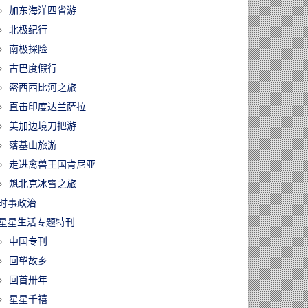
加东海洋四省游
北极纪行
南极探险
古巴度假行
密西西比河之旅
直击印度达兰萨拉
美加边境刀把游
落基山旅游
走进禽兽王国肯尼亚
魁北克冰雪之旅
时事政治
星星生活专题特刊
中国专刊
回望故乡
回首卅年
星星千禧