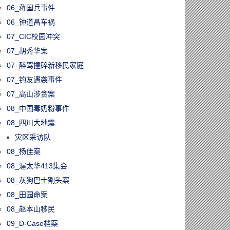
06_蒋国兵事件
06_钟道昌车祸
07_CIC校园冲突
07_胡秀华案
07_醉驾撞碎新移民家庭
07_钓友遇袭事件
07_高山涉贪案
08_中国毒奶粉事件
08_四川大地震
灾区采访队
08_杨佳案
08_渥太华413集会
08_灰狗巴士割头案
08_田园命案
08_赵本山移民
09_D-Case档案