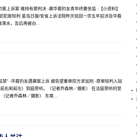
钓客上诉案 维持有罪判决 -袭华裔钓友青年终要坐监 -【小资料】
初犯故轻判 星岛日报/安省上诉法院昨天驳回一宗五年前涉及华裔
人推落水，及后再被白…
监禁” -华裔钓友遇袭案上诉 被告望重审控方求加刑 -原审轻判入狱
（前右和前左）到庭旁听。（记者乔森林／摄影） 在法庭旁听的受
（记者乔森林／摄影） 东南…
盼华人关注