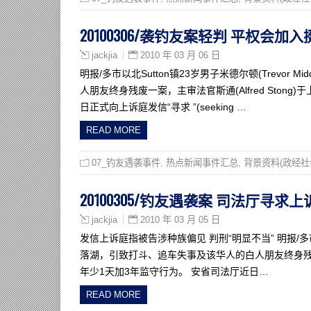
20100306/袭钓友案轻判 平权会加
2010 年 03 月 06 日
jackjia
明报/多市以北Sutton镇23岁男子米德尔顿(Trevor
人朋友终身残废一案，主审法官斯通(Alfred Ston
日正式向上诉庭发信“寻求 ”(seeking …
READ MORE
07_钓友遇袭事件
,
热点新闻事件汇总
,
背景资料(政经社
20100305/钓友遇袭案 司法厅寻求上
2010 年 03 月 05 日
jackjia
发信上诉庭指被告涉种族偏见 判刑“明显不当” 明报/多市Sut
落湖，引致打斗、追车失事及该华人的白人朋友终身残废一案
年少1天加3年监守行为。 安省司法厅近日…
READ MORE