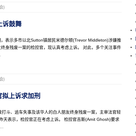
会)
撑上诉鼓舞
，表示多市以北Sutton镇居民米德尔顿(Trevor Middleton)涉嫌推
终身残废一案的检控官，现认真考虑上诉。 对此，多个关注事件
…
会)
控官拟上诉求加刑
，引致打斗、追车失事及该华人的白人朋友终身残废一案，主审法官轻
示，检控官正在考虑上诉。 检控官吉斯(Amit Ghosh)要求
1…