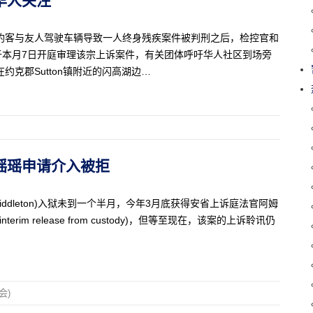
钓客与友人驾驶车辆导致一人终身残疾案件被判刑之后，检控官和
于本月7日开庭审理该宗上诉案件，有关团体呼吁华人社区到场旁
在约克郡Sutton镇附近的闪高湖边…
 吴瑶瑶申请介入被拒
Middleton)入狱未到一个半月，今年3月底获得安省上诉庭法官阿姆
terim release from custody)，但等至现在，该案的上诉聆讯仍
会)