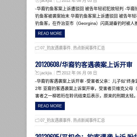
2012 年 08 月 03 日
jackjia
-华裔钓鱼客案上诉遭驳回 被告年轻初犯故轻判 -华裔
钓鱼客被袭案始末 华裔钓鱼客案上诉遭驳回 被告年轻
钓鱼客，在乔治亚市（Georgina）闪高湖垂钓时被
READ MORE
07_钓友遇袭事件
,
热点新闻事件汇总
20120608/华裔钓客遇袭案上诉开审
2012 年 06 月 08 日
jackjia
-华裔钓客遇袭案上诉开审 -受害者父亲：儿子似“终身
2年 亚裔钓客遇袭案上诉案开审，受害者贝维克父母
害者之一柳若珩在聆讯结束后表示，原来的刑期太轻。
READ MORE
07_钓友遇袭事件
,
热点新闻事件汇总
20120605/平权会：钓客遇袭上诉 