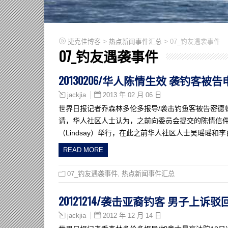
>
>
捷克佳博客
热点新闻事件汇总
07_钓友遇袭事件
07_钓友遇袭事件
20130206/华人陈情生效 袭钓客被
2013 年 02 月 06 日
jackjia
世界日报记者乔森林多伦多报导/袭击钓鱼客被告密德
请，华人社区人士认为，之前向委员会提交的陈情信件
（Lindsay）举行，在此之前华人社区人士吴瑶瑶
READ MORE
07_钓友遇袭事件
,
热点新闻事件汇总
20121214/袭击亚裔钓客 男子上诉驳
2012 年 12 月 14 日
jackjia