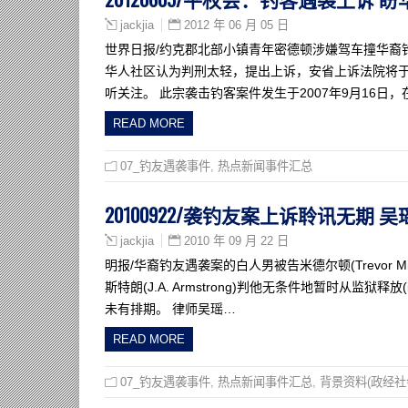
2012 年 06 月 05 日
jackjia
世界日报/约克郡北部小镇青年密德顿涉嫌驾车撞华裔
华人社区认为判刑太轻，提出上诉，安省上诉法院将
听关注。 此宗袭击钓客案件发生于2007年9月16日，
READ MORE
07_钓友遇袭事件
,
热点新闻事件汇总
20100922/袭钓友案上诉聆讯无期
2010 年 09 月 22 日
jackjia
明报/华裔钓友遇袭案的白人男被告米德尔顿(Trevor 
斯特朗(J.A. Armstrong)判他无条件地暂时从监狱释放(in
未有排期。 律师吴瑶…
READ MORE
07_钓友遇袭事件
,
热点新闻事件汇总
,
背景资料(政经社