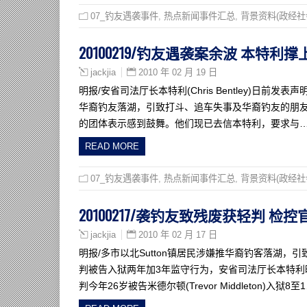
07_钓友遇袭事件
,
热点新闻事件汇总
,
背景资料(政经社
20100219/钓友遇袭案余波 本特利
2010 年 02 月 19 日
jackjia
明报/安省司法厅长本特利(Chris Bentley)日前发表声明
华裔钓友落湖，引致打斗、追车失事及华裔钓友的朋友
的团体表示感到鼓舞。他们现已去信本特利，要求与
READ MORE
07_钓友遇袭事件
,
热点新闻事件汇总
,
背景资料(政经社
20100217/袭钓友致残废获轻判 检
2010 年 02 月 17 日
jackjia
明报/多市以北Sutton镇居民涉嫌推华裔钓客落湖
判被告入狱两年加3年监守行为，安省司法厅长本特利昨天表
判今年26岁被告米德尔顿(Trevor Middleton)入狱8至