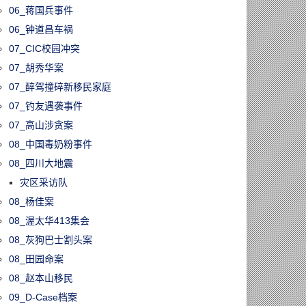
06_蒋国兵事件
06_钟道昌车祸
07_CIC校园冲突
07_胡秀华案
07_醉驾撞碎新移民家庭
07_钓友遇袭事件
07_高山涉贪案
08_中国毒奶粉事件
08_四川大地震
灾区采访队
08_杨佳案
08_渥太华413集会
08_灰狗巴士割头案
08_田园命案
08_赵本山移民
09_D-Case档案