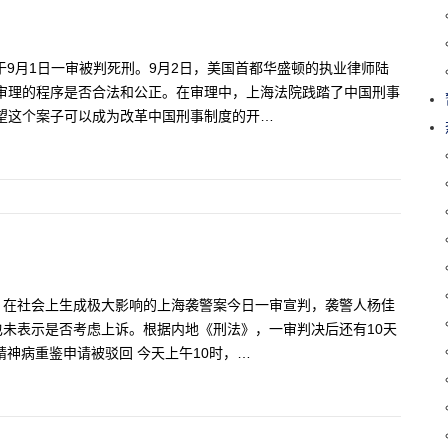
于9月1日一审被判死刑。9月2日，美国首都华盛顿的执业律师陆
审理的程序是否合法和公正。在审理中，上海法院践踏了中国刑事
望这个案子可以成为改革中国刑事制度的开…
伤、在社会上生成极大影响的上海袭警案今日一审宣判，袭警人杨佳
未表示是否考虑上诉。根据内地《刑法》，一审判决后还有10天
神病重鉴申请被驳回 今天上午10时，…