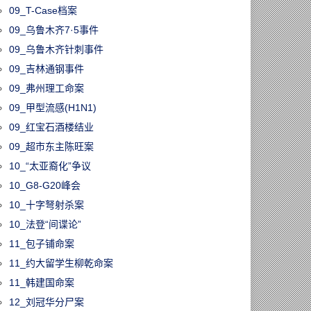
09_T-Case档案
09_乌鲁木齐7·5事件
09_乌鲁木齐针刺事件
09_吉林通钢事件
09_弗州理工命案
09_甲型流感(H1N1)
09_红宝石酒楼结业
09_超市东主陈旺案
10_“太亚裔化”争议
10_G8-G20峰会
10_十字弩射杀案
10_法登“间谍论”
11_包子铺命案
11_约大留学生柳乾命案
11_韩建国命案
12_刘冠华分尸案