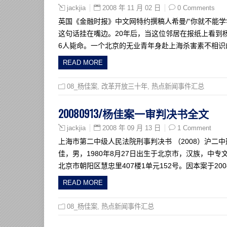
2008 年 11 月 02 日
0 Comments
jackjia
英国《金融时报》中文网特约撰稿人希曼/“你就不能学
这句话挂在嘴边。20年后，当这位邻居在报纸上看到
6人毙命。一个北京的无业青年身赴上海杀害素不相识
READ MORE
08_杨佳案
,
改革开放三十年
,
热点新闻事件汇总
20080913/杨佳案一审判决书全文
2008 年 09 月 13 日
1 Comment
jackjia
上海市第二中级人民法院刑事判决书 （2008）沪二
佳，男，1980年8月27日出生于北京市，汉族，中
北京市朝阳区慧忠里407楼1单元152号。因本案于20
READ MORE
08_杨佳案
,
热点新闻事件汇总