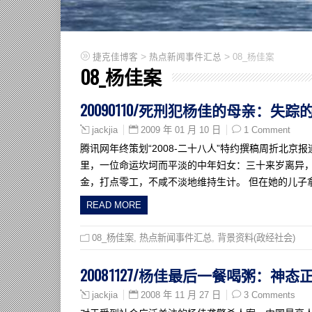
>
>
捷克佳博客
热点新闻事件汇总
08_杨佳案
08_杨佳案
20090110/死刑犯杨佳的母亲：失踪的
2009 年 01 月 10 日
1 Comment
jackjia
腾讯网年终策划“2008-二十八人”特约撰稿周折北京报
里，一位命运坎坷而平淡的中年妇女：三十来岁离异，
金，打点零工，不咸不淡地维持生计。 但在她的儿子
READ MORE
08_杨佳案
,
热点新闻事件汇总
,
背景资料(政经社会)
20081127/杨佳最后一餐喝粥：神
2008 年 11 月 27 日
3 Comments
jackjia