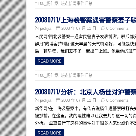
08_杨佳案
,
热点新闻事件汇总
20080711/上海袭警案遇害警察妻子
2008 年 07 月 11 日
0 Comments
jackjia
人民网/闸北袭警案一遇害民警妻子发表博客，驳斥部
醉月”的博客(节选) 这天早晨的天气特别好，可能是
后一顿早餐，我们差不多一起出门上班。他坐他的班
READ MORE
08_杨佳案
,
热点新闻事件汇总
20080711/分析：北京人杨佳对沪
2008 年 07 月 11 日
0 Comments
jackjia
新华网/在上海袭警案中，有传言说杨佳遭警察殴打丧
被抓捕。在这里，我的理性难以让我去判断这一切的
分析。 盘查自行车这样的事件对于很多人来说或许不
READ MORE