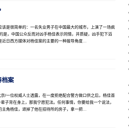
”
应该是很简单的：一名失业男子在中国最大的城市，上演了一场疯
惊的是，中国公众反而对凶手杨佳表示同情，并质疑，凶手犯下滔
是近日西方媒体对杨佳案的主要的一种报导角度…
春档案
京/一位权威人士透露，在一度拒绝配合警方做口供之后，杨佳首
一辈子背在身上，那我宁愿犯法。任何事情，你要给我一个说法，
的主角杨佳，退掉了他在招待所的房子，拿一把…