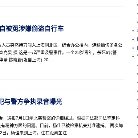
恨”源自被冤涉嫌偷盗自行车
无业人员突然持刀闯入上海闸北区一综合办公楼内，连续捅伤多名公
宣克炅 摄 这是一起严重袭警事件。一个28岁青年，杀死6名警
 陈晓舒(发自上海) 20…
 疑犯与警方争执录音曝光
布会，通报7月1日闸北袭警案的详细经过。根据司法部司法鉴定科
有精神方面的问题。目前，杨佳已被检察机关批准逮捕。 两次蹲
月12日，杨佳来到上海，住在距离芷江…