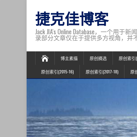
捷克佳博客
Jack JIA's Online Data
录部分文章仅在于提供多方视角，并不代表博主观
博主素描
原创摘选
原创索引(20
原创索引(2015-16)
原创索引(2017-18)
原创