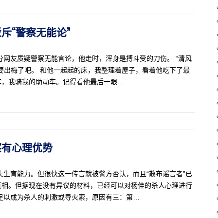
驳斥“警察无能论”
分网友质疑警察无能言论，他走时，浑身是搏斗受的刀伤。 “清风
快要出梅了吧。 和他一起起的床，我整理着屋子，看着他吃下了最
车，我骑我的助动车。记得看他最后一眼…
警察有心理优势
失生育能力。但很快这一传言就被警方否认，而且“散布谣言者”已
真相。但据现在没有异议的材料，已经可以对杨佳的杀人心理进行
足以成为杀人的刺激或导火索，原因有三：第…