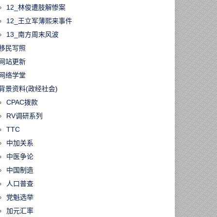
12_林俊遭肢解惨案
12_王立军薄熙来事件
13_南方周末风波
移民写照
网站更新
网络学堂
背景资料(政经社会)
CPAC拨款
RV调研系列
TTC
中加关系
中医争论
中国制造
人口普查
党魁选举
加元汇率