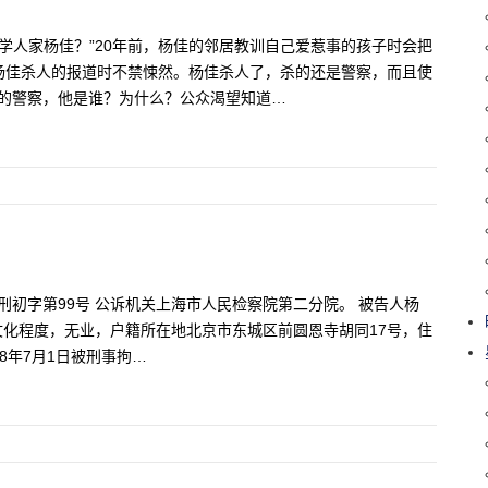
学人家杨佳？”20年前，杨佳的邻居教训自己爱惹事的孩子时会把
杨佳杀人的报道时不禁悚然。杨佳杀人了，杀的还是警察，而且使
的警察，他是谁？为什么？公众渴望知道…
中刑初字第99号 公诉机关上海市人民检察院第二分院。 被告人杨
专文化程度，无业，户籍所在地北京市东城区前圆恩寺胡同17号，住
08年7月1日被刑事拘…