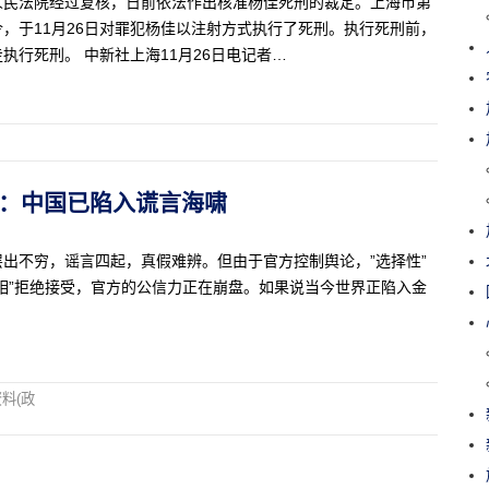
人民法院经过复核，日前依法作出核准杨佳死刑的裁定。上海市第
，于11月26日对罪犯杨佳以注射方式执行了死刑。执行死刑前，
行死刑。 中新社上海11月26日电记者…
开幕后：中国已陷入谎言海啸
出不穷，谣言四起，真假难辨。但由于官方控制舆论，”选择性”
相”拒绝接受，官方的公信力正在崩盘。如果说当今世界正陷入金
料(政