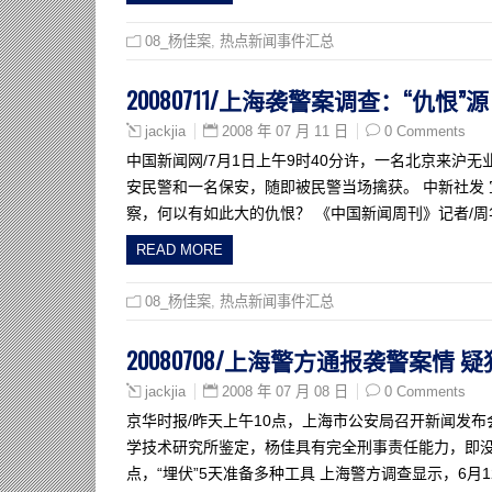
08_杨佳案
,
热点新闻事件汇总
20080711/上海袭警案调查：“仇
2008 年 07 月 11 日
0 Comments
jackjia
中国新闻网/7月1日上午9时40分许，一名北京来沪
安民警和一名保安，随即被民警当场擒获。 中新社发 
察，何以有如此大的仇恨？ 《中国新闻周刊》记者/周华蕾
READ MORE
08_杨佳案
,
热点新闻事件汇总
20080708/上海警方通报袭警案情
2008 年 07 月 08 日
0 Comments
jackjia
京华时报/昨天上午10点，上海市公安局召开新闻发
学技术研究所鉴定，杨佳具有完全刑事责任能力，即没
点，“埋伏”5天准备多种工具 上海警方调查显示，6