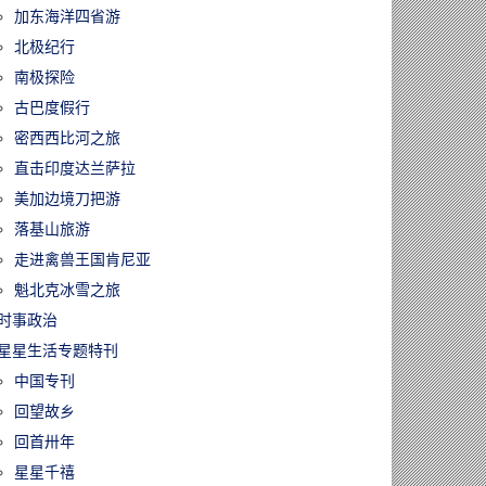
加东海洋四省游
北极纪行
南极探险
古巴度假行
密西西比河之旅
直击印度达兰萨拉
美加边境刀把游
落基山旅游
走进禽兽王国肯尼亚
魁北克冰雪之旅
时事政治
星星生活专题特刊
中国专刊
回望故乡
回首卅年
星星千禧