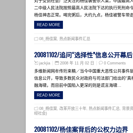
对于受到社会广泛关注的杨佳袭警杀人案，中国最高
二中级人民法院按照最高人民法院下达的执行死刑命令
杨佳神态正常。喝完粥后，大约九点，杨佳被警车带走执
READ MORE
08_杨佳案
,
热点新闻事件汇总
20081102/追问“选择性”信息公
2008 年 11 月 02 日
0 Comments
jackjia
多维新闻网牟传珩来稿／当今中国重大恶性公共事件层
信息公开，导致多数民众对政府与司法部门给出的”真
融海啸，而目前中国陷入更深的则是谎言海啸…
READ MORE
08_杨佳案
,
改革开放三十年
,
热点新闻事件汇总
,
背景资
经社会)
20081102/杨佳案背后的公权力边界