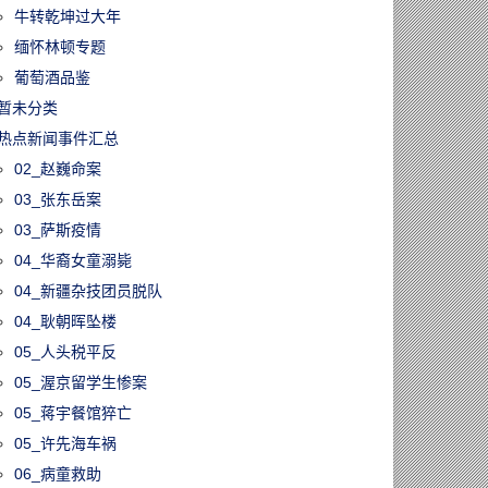
牛转乾坤过大年
缅怀林顿专题
葡萄酒品鉴
暂未分类
热点新闻事件汇总
02_赵巍命案
03_张东岳案
03_萨斯疫情
04_华裔女童溺毙
04_新疆杂技团员脱队
04_耿朝晖坠楼
05_人头税平反
05_渥京留学生惨案
05_蒋宇餐馆猝亡
05_许先海车祸
06_病童救助