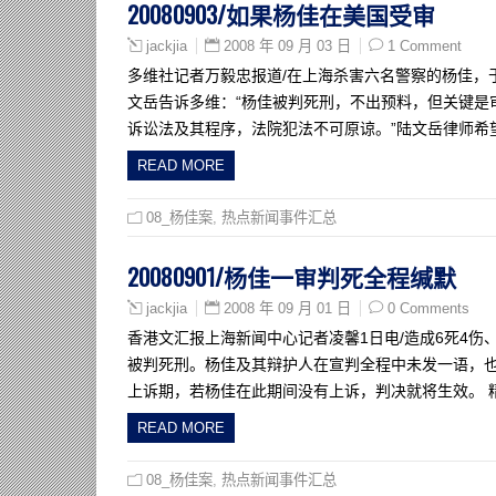
20080903/如果杨佳在美国受审
2008 年 09 月 03 日
1 Comment
jackjia
多维社记者万毅忠报道/在上海杀害六名警察的杨佳，
文岳告诉多维：“杨佳被判死刑，不出预料，但关键是
诉讼法及其程序，法院犯法不可原谅。”陆文岳律师希
READ MORE
08_杨佳案
,
热点新闻事件汇总
20080901/杨佳一审判死全程缄默
2008 年 09 月 01 日
0 Comments
jackjia
香港文汇报上海新闻中心记者凌馨1日电/造成6死4
被判死刑。杨佳及其辩护人在宣判全程中未发一语，也
上诉期，若杨佳在此期间没有上诉，判决就将生效。 精
READ MORE
08_杨佳案
,
热点新闻事件汇总