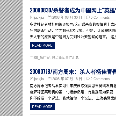
20080830/杀警者成为中国网上“英雄
2008 年 08 月 30 日
0 Comments
jackjia
多维社记者林桂明编译报导/这起谋杀案的案情看上去
狂的屠杀行动，持刀刺死6名民警。但是，让政府吃
天大罪的原因是否是因为受到过公安警察的迫害。 这
READ MORE
08_杨佳案
,
热点新闻事件汇总
20080718/南方周末：杀人者杨佳青
2008 年 07 月 18 日
2 Comments
jackjia
南方周末记者岳君实习生李庆雅陈强贾思玉吴瑶发自北
度解释犯案动机的第一句话赫然是：有些委屈如果要
你不给我一个说法，我就给你一个说法。 上海袭警案
READ MORE