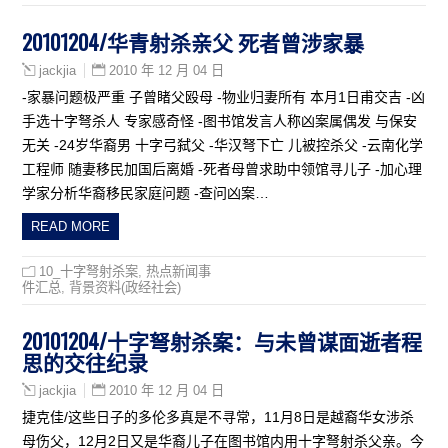
20101204/华青射杀亲父 死者曾涉家暴
2010 年 12 月 04 日
jackjia
-家暴问题极严重 子曾睹父殴母 -物业归妻所有 本月1日甫交吉 -凶
手选十字弩杀人 专家感奇怪 -图书馆发言人称凶案属偶发 与保安
无关 -24岁华裔男 十字弓弑父 -华汉弩下亡 儿被控杀父 -云南化学
工程师 随妻移民加国后离婚 -死者母曾求助中领馆寻儿子 -加心理
学家分析华裔移民家庭问题 -查问凶案…
READ MORE
10_十字弩射杀案
,
热点新闻事
件汇总
,
背景资料(政经社会)
20101204/十字弩射杀案：与未曾谋面逝者程
思的交往纪录
2010 年 12 月 04 日
jackjia
捷克佳/这些日子的多伦多真是不寻常，11月8日是越裔华女涉杀
母伤父，12月2日又是华裔儿子在图书馆内用十字弩射杀父亲。今