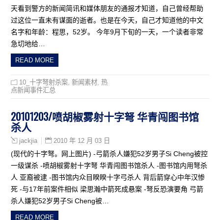
天看到警方的新闻简讯和媒体朋友的通报才知道，自己曾经帮助
过这位一直未有谋面的逝者。也是在今天，自己才知道他的中文
名字和年龄：程思，52岁。 今年9月下旬的一天，一个读者非常
急切地给…
READ MORE
10_十字弩射杀案
,
新闻素材
,
热
点新闻事件汇总
20101203/喷胡椒雾射十字弩 华青闯图书馆
杀人
2010 年 12 月 03 日
jackjia
(现代的十字弩。网上图片) -弓箭杀人嫌犯52岁男子Si Cheng被控
一级谋杀 -喷胡椒雾射十字弩 华青闯图书馆杀人 -图书馆内用弩杀
人 亚裔被逮 -图书馆内众目睽睽十字弓杀人 背后箭穿心中年汉惨
死 -与17年前案件相似 梁思瀚中箭死成悬案 -弩反恐演要角 弓箭
杀人嫌犯52岁男子Si Cheng被…
READ MORE