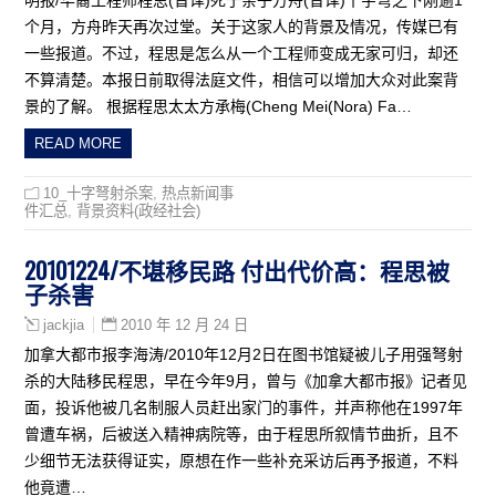
个月，方舟昨天再次过堂。关于这家人的背景及情况，传媒已有
一些报道。不过，程思是怎么从一个工程师变成无家可归，却还
不算清楚。本报日前取得法庭文件，相信可以增加大众对此案背
景的了解。 根据程思太太方承梅(Cheng Mei(Nora) Fa…
READ MORE
10_十字弩射杀案
,
热点新闻事
件汇总
,
背景资料(政经社会)
20101224/不堪移民路 付出代价高：程思被
子杀害
2010 年 12 月 24 日
jackjia
加拿大都市报李海涛/2010年12月2日在图书馆疑被儿子用强弩射
杀的大陆移民程思，早在今年9月，曾与《加拿大都市报》记者见
面，投诉他被几名制服人员赶出家门的事件，并声称他在1997年
曾遭车祸，后被送入精神病院等，由于程思所叙情节曲折，且不
少细节无法获得证实，原想在作一些补充采访后再予报道，不料
他竟遭…