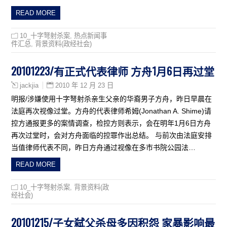
READ MORE
10_十字弩射杀案
,
热点新闻事
件汇总
,
背景资料(政经社会)
20101223/有正式代表律师 方舟1月6日再过堂
2010 年 12 月 23 日
jackjia
明报/涉嫌使用十字弩射杀亲生父亲的华裔男子方舟，昨日早晨在
法庭再次视像过堂。方舟的代表律师希姆(Jonathan A. Shime)请
控方通报更多的案情调查，检控方则表示，会在明年1月6日方舟
再次过堂时，会对方舟面临的控罪作出总结。 与前次由法庭安排
当值律师代表不同，昨日方舟通过视像在多市书院公园法…
READ MORE
10_十字弩射杀案
,
背景资料(政
经社会)
20101215/子女弑父杀母多因积怨 家暴影响最