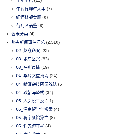
星星千禧
(21)
牛转乾坤过大年
(7)
缅怀林顿专题
(8)
葡萄酒品鉴
(9)
暂未分类
(4)
热点新闻事件汇总
(2,310)
02_赵巍命案
(22)
03_张东岳案
(83)
03_萨斯疫情
(19)
04_华裔女童溺毙
(24)
04_新疆杂技团员脱队
(6)
04_耿朝晖坠楼
(34)
05_人头税平反
(11)
05_渥京留学生惨案
(4)
05_蒋宇餐馆猝亡
(8)
05_许先海车祸
(4)