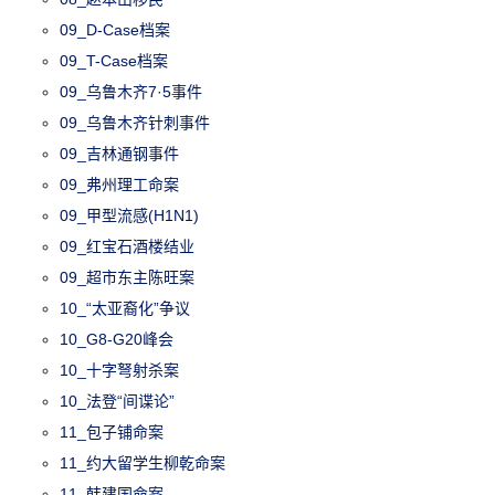
09_D-Case档案
09_T-Case档案
09_乌鲁木齐7·5事件
09_乌鲁木齐针刺事件
09_吉林通钢事件
09_弗州理工命案
09_甲型流感(H1N1)
09_红宝石酒楼结业
09_超市东主陈旺案
10_“太亚裔化”争议
10_G8-G20峰会
10_十字弩射杀案
10_法登“间谍论”
11_包子铺命案
11_约大留学生柳乾命案
11_韩建国命案