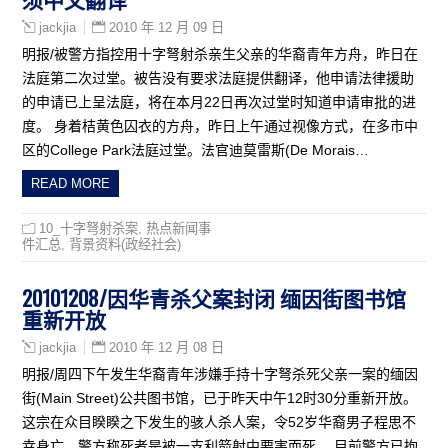
2010 年 12 月 09 日
jackjia
明报/被警方指控用十字弩射杀亲生父亲的华裔青年方舟，昨日在
法庭第二次过堂。被告没有要求法庭提供翻译，他申请法律援助
的申请已上呈法庭，将在本月22日再次过堂时知道申请审批的进
度。 身着桔黄色囚衣的方舟，昨日上午通过视像方式，在多市中
区的College Park法庭过堂。法官迪莫雷斯(De Morais…
READ MORE
10_十字弩射杀案
,
热点新闻事
件汇总
,
背景资料(政经社会)
20101208/因华青杀父案封闭 缅因街图书馆
重新开放
2010 年 12 月 08 日
jackjia
明报/周四下午发生华裔青年涉嫌手持十字弩杀死父亲一案的缅因
街(Main Street)公共图书馆，已于昨天中午12时30分重新开放。
这宗在众目睽睽之下发生的骇人杀人案，令52岁华裔男子程思不
幸身亡。警方称死者是被一支利箭射中要害而死。 目前警方已拘