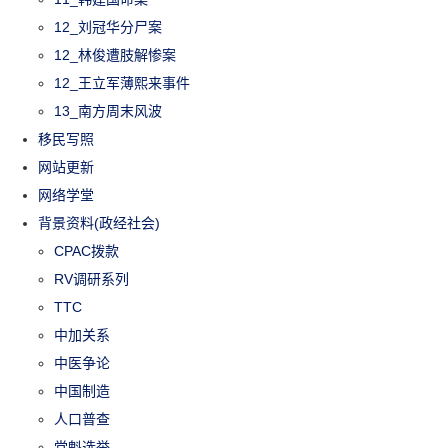
12_刘冠华分尸案
12_林俊遭肢解惨案
12_王立军薄熙来事件
13_南方周末风波
移民写照
网站更新
网络学堂
背景资料(政经社会)
CPAC拨款
RV调研系列
TTC
中加关系
中医争论
中国制造
人口普查
党魁选举