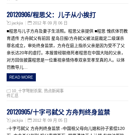
20120906/程思父：儿子从小挨打
2012 年 09 月 06 日
jackjia
■程思与儿子方舟及妻子生活照。程思父亲提供 ■程思 愧疚体罚教
育遗传 方舟弑父有前因 星岛日报/方舟弑父被法庭裁定二级谋杀
罪名成立，审处终身监禁，方舟在庭上指杀父亲是因为受不了父
亲长达20年的虐打。本报曾经联络死者程思在中国大陆的父亲，
对方回信披露程思是一位重视亲情侍奉双亲至孝至真的人。以体
罚教导儿…
READ MORE
10_十字弩射杀案
,
热点新闻事
件汇总
20120905/十字弓弑父 方舟判终身监禁
2012 年 09 月 05 日
jackjia
-十字弓弑父 方舟判终身监禁 -中国祖父母向儿媳和孙子索偿120