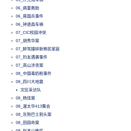
06_病童救助
06_蒋国兵事件
06_钟道昌车祸
07_CIC校园冲突
07_胡秀华案
07_醉驾撞碎新移民家庭
07_钓友遇袭事件
07_高山涉贪案
08_中国毒奶粉事件
08_四川大地震
灾区采访队
08_杨佳案
08_渥太华413集会
08_灰狗巴士割头案
08_田园命案
08_赵本山移民