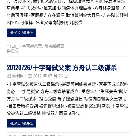
万 -方舟杀父判刑 祖父索偿百万 -程思遗体无人认领 存放法医殓
房两年 -程思父母办证来加 认领遗体办理后事 -方舟终身监禁 10
年后可假释 -家庭暴力存在漏洞 取消禁制令太容易 -方舟弑父轻判
囚10年可假释 -死者父母向媳妇孙儿索偿…
READ MORE
10_十字弩射杀案
,
热点新闻事
件汇总
20120726/十字弩弑父案 方舟认二级谋杀
2012 年 07 月 26 日
jackjia
-十字弩弑父被告认二级谋杀 -最高可判终身监禁 -家暴下成长影响
身心 -十字弓弑父 方舟二级谋杀罪成立 -受虐16年“生死关头”弑父
方舟认二级谋杀 -担心受虐 母子惶恐度日 写信向总督英女王求助
-目击者精神受创 被迫提早退休 -被告受虐到案发时序表 十字弩弑
父被告认二级谋杀 控辩双方同意 9月4…
READ MORE