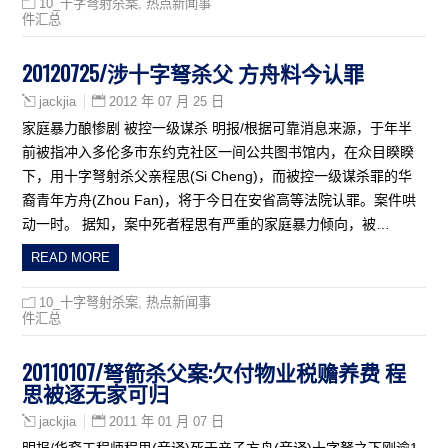
10_十字弩射杀案
,
热点新闻事
件汇总
20120725/涉十字弩杀父 方舟料今认罪
2012 年 07 月 25 日
jackjia
家庭暴力酿惨剧 被控一级谋杀 明报/根据可靠消息来源，于年半
前被指冲入多伦多市东约克社区一间公共图书馆内，在众目睽睽
下，用十字弩射杀父亲程思(Si Cheng)，而被控一级谋杀罪的华
裔青年方舟(Zhou Fan)，将于今日在安省高等法院认罪。案件哄
动一时。 据知，案中死者程思有严重的家庭暴力倾向，被…
READ MORE
10_十字弩射杀案
,
热点新闻事
件汇总
20110107/弩箭杀父案:欠付物业税赡养费 程
思被逐无家可归
2011 年 01 月 07 日
jackjia
明报/华裔工程师程思(音译)死于亲子方舟(音译)十字弩之下刚逾1