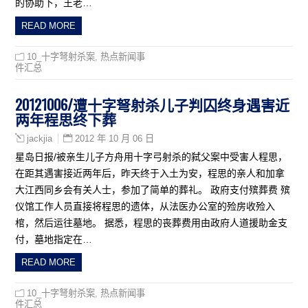
的协助下，王老…
READ MORE
10_十字弩射杀案
,
热点新闻事
件汇总
20121006/遭十字弩射杀儿子判囚终身遇害近
两年程思终下葬
2012 年 10 月 06 日
jackjia
星岛日报/被亲生儿子方舟用十字弓射杀的弑父案中受害人程思，
在距其遇害接近两年后，昨天终于入土为安，程思的亲人和加拿
大江西同乡会有关人士，参加了简单的葬礼。 政府支付殡葬费 殡
仪馆工作人员直接将程思的遗体，从法医办公室的殓房收殓入
棺，然后运往墓地。 据悉，程思的丧葬费用由政府人道援助金支
付，墓地指定在…
READ MORE
10_十字弩射杀案
,
热点新闻事
件汇总