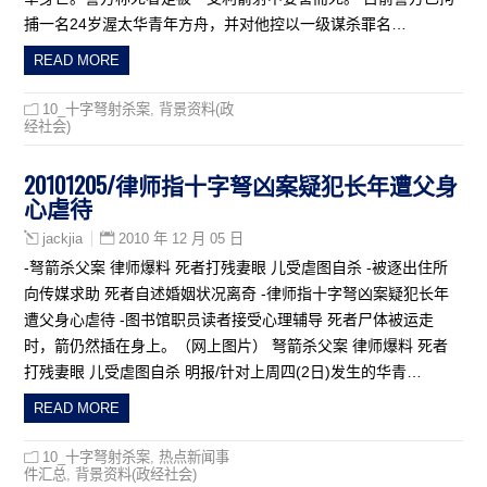
捕一名24岁渥太华青年方舟，并对他控以一级谋杀罪名…
READ MORE
10_十字弩射杀案
,
背景资料(政
经社会)
20101205/律师指十字弩凶案疑犯长年遭父身
心虐待
2010 年 12 月 05 日
jackjia
-弩箭杀父案 律师爆料 死者打残妻眼 儿受虐图自杀 -被逐出住所
向传媒求助 死者自述婚姻状况离奇 -律师指十字弩凶案疑犯长年
遭父身心虐待 -图书馆职员读者接受心理辅导 死者尸体被运走
时，箭仍然插在身上。（网上图片） 弩箭杀父案 律师爆料 死者
打残妻眼 儿受虐图自杀 明报/针对上周四(2日)发生的华青…
READ MORE
10_十字弩射杀案
,
热点新闻事
件汇总
,
背景资料(政经社会)