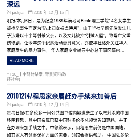
深远
2010 年 12 月 15 日
jackjia
明报/本月6日，是为纪念1989年满地可Ecole理工学院14名女学生
被枪杀事件而定为“防止妇女被虐待月”，由于华社早前先后发生儿
子涉嫌以十字弩射杀父亲，以及女儿被控“引贼入屋”，致母亡父重
伤惨剧，让今年这个纪念活动更具意义，亦使华社格外关注华人
家庭发生的暴力事件。 华人家庭专业辅导中心总干事区慕启…
READ MORE
10_十字弩射杀案
,
背景资料(政
经社会)
20101214/程思家亲属赶办手续来加善后
2010 年 12 月 14 日
jackjia
星岛日报/在多伦多一间公共图书馆内疑遭亲生子以弩射杀的中国
移民程思，其中国亲属已获中国驻多伦多总领馆告知噩耗，并正
在办理来加手续之中。中领馆表示，因程思生前仍是中国国籍，
如其家人有领事保护方面的需要，领馆会提供帮助。 中国驻多伦