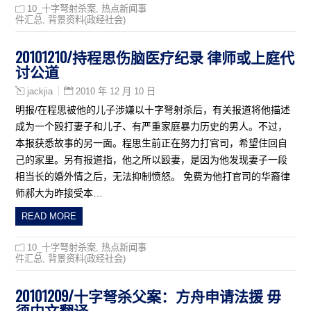
10_十字弩射杀案
,
热点新闻事
件汇总
,
背景资料(政经社会)
20101210/持程思伤脑医疗纪录 律师或上庭代
讨公道
2010 年 12 月 10 日
jackjia
明报/在程思被他的儿子涉嫌以十字弩射杀后，有关报道将他描述
成为一个殴打妻子和儿子、有严重家庭暴力历史的男人。不过，
本报获悉故事的另一面。程思生前正在努力打官司，希望住回自
己的家里。另有报道指，他之所以殴妻，是因为他发现妻子一段
相当长的婚外情之后，无法抑制愤怒。 免费为他打官司的华裔律
师郝大为昨接受本…
READ MORE
10_十字弩射杀案
,
热点新闻事
件汇总
,
背景资料(政经社会)
20101209/十字弩杀父案：方舟申请法援 毋
须中文翻译