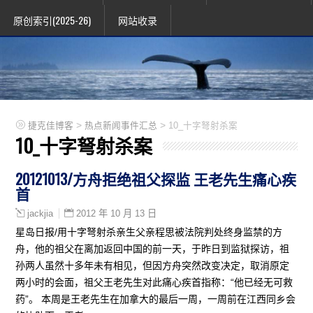
原创索引(2025-26)
网站收录
>
>
捷克佳博客
热点新闻事件汇总
10_十字弩射杀案
10_十字弩射杀案
20121013/方舟拒绝祖父探监 王老先生痛心疾
首
2012 年 10 月 13 日
jackjia
星岛日报/用十字弩射杀亲生父亲程思被法院判处终身监禁的方
舟，他的祖父在离加返回中国的前一天，于昨日到监狱探访，祖
孙两人虽然十多年未有相见，但因方舟突然改变决定，取消原定
两小时的会面，祖父王老先生对此痛心疾首指称：“他已经无可救
药”。 本周是王老先生在加拿大的最后一周，一周前在江西同乡会