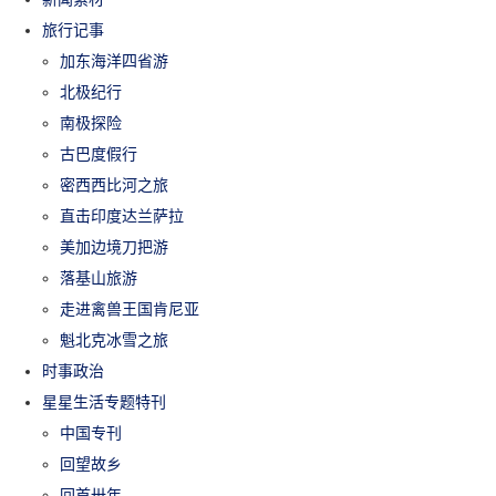
旅行记事
加东海洋四省游
北极纪行
南极探险
古巴度假行
密西西比河之旅
直击印度达兰萨拉
美加边境刀把游
落基山旅游
走进禽兽王国肯尼亚
魁北克冰雪之旅
时事政治
星星生活专题特刊
中国专刊
回望故乡
回首卅年