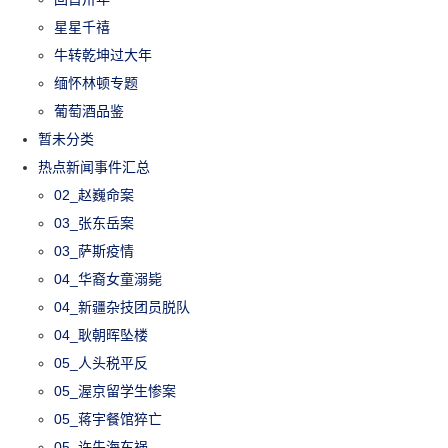
星星千禧
牛转乾坤过大年
缅怀林顿专题
葡萄酒品鉴
暂未分类
热点新闻事件汇总
02_赵巍命案
03_张东岳案
03_萨斯疫情
04_华裔女童溺毙
04_新疆杂技团员脱队
04_耿朝晖坠楼
05_人头税平反
05_渥京留学生惨案
05_蒋宇餐馆猝亡
05_许先海车祸