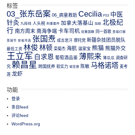
标签
03_张东岳案
Cecilia
中医
06_病童救助
PS3
北极纪
针灸
加拿大落基山
人头税
九段线
刑事案件
加航
行
南方周末
卡车司机
南海争端
同一首歌
双重国籍
圣诞灯屋
张国焘
新疆杂技团员脱队
成吉思汗
摩托党
圣诞节
安省市选
林俊
林顿
熊猫
熊猫外交
海航
温家宝
最低工资
栾菊杰
王立军
薄熙来
白求恩
葡萄酒品鉴
薄瓜瓜
调查研
赖昌星
马格诺塔
跨国抚养
陈敏
究
软实力
麦考
邹至蕙
龙虾
莲
功能
登录
条目feed
评论feed
WordPress.org