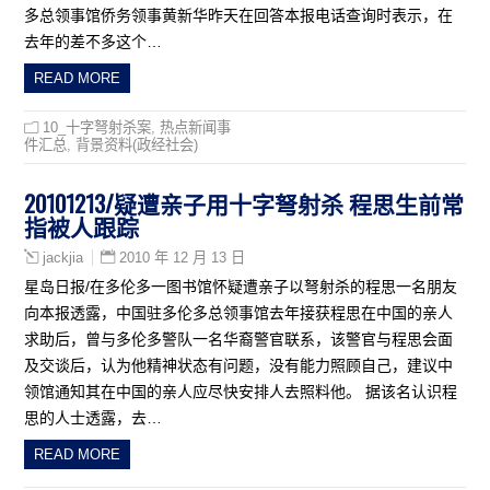
多总领事馆侨务领事黄新华昨天在回答本报电话查询时表示，在
去年的差不多这个…
READ MORE
10_十字弩射杀案
,
热点新闻事
件汇总
,
背景资料(政经社会)
20101213/疑遭亲子用十字弩射杀 程思生前常
指被人跟踪
2010 年 12 月 13 日
jackjia
星岛日报/在多伦多一图书馆怀疑遭亲子以弩射杀的程思一名朋友
向本报透露，中国驻多伦多总领事馆去年接获程思在中国的亲人
求助后，曾与多伦多警队一名华裔警官联系，该警官与程思会面
及交谈后，认为他精神状态有问题，没有能力照顾自己，建议中
领馆通知其在中国的亲人应尽快安排人去照料他。 据该名认识程
思的人士透露，去…
READ MORE