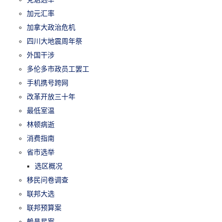
加元汇率
加拿大政治危机
四川大地震周年祭
外国干涉
多伦多市政员工罢工
手机携号跨网
改革开放三十年
最低室温
林顿病逝
消费指南
省市选举
选区概况
移民问卷调查
联邦大选
联邦预算案
赖昌星案