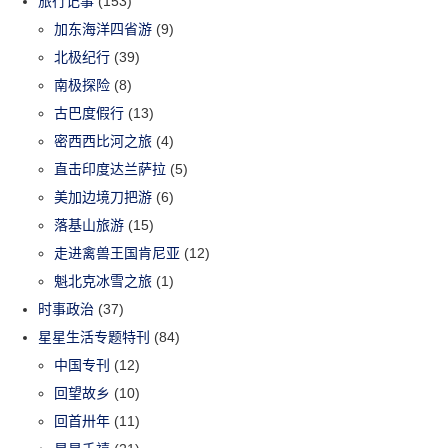
旅行记事
(153)
加东海洋四省游
(9)
北极纪行
(39)
南极探险
(8)
古巴度假行
(13)
密西西比河之旅
(4)
直击印度达兰萨拉
(5)
美加边境刀把游
(6)
落基山旅游
(15)
走进禽兽王国肯尼亚
(12)
魁北克冰雪之旅
(1)
时事政治
(37)
星星生活专题特刊
(84)
中国专刊
(12)
回望故乡
(10)
回首卅年
(11)