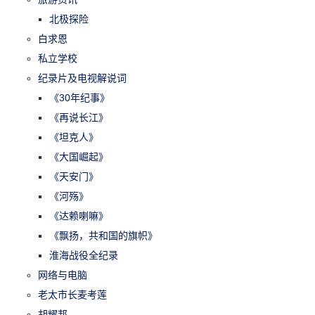
北极探险
白求恩
私立学校
纪录片及电视解说词
《30年纪事》
《再说长江》
《坦克人》
《大国崛起》
《天安门》
《河殇》
《达赖喇嘛》
《飘扬，共和国的旗帜》
淮海战役全纪录
网络与电脑
老太市长麦考莲
胡耀邦