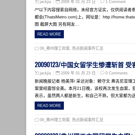
2009 年 01 月 23 日
1 Comment
jackjia
/**以下内容搜索自网络，未经官方证实，仅供阅读者参
都会(ThatsMetro.com)上，网址是：http://hom
图 截屏大图 另有网友…
READ MORE
09_弗州理工命案
,
热点新闻事件汇总
20090123/中国女留学生惨遭斩首
2009 年 01 月 23 日
0 Comments
jackjia
新闻晚报记者 杨美萍/ 采访对象：赖守文 弗吉尼亚理
案曾经震惊全美。本月21日晚，该校再次发生血案，
表示，虽然两人都是新生，和自己不熟，但大家都为
READ MORE
09_弗州理工命案
,
热点新闻事件汇总