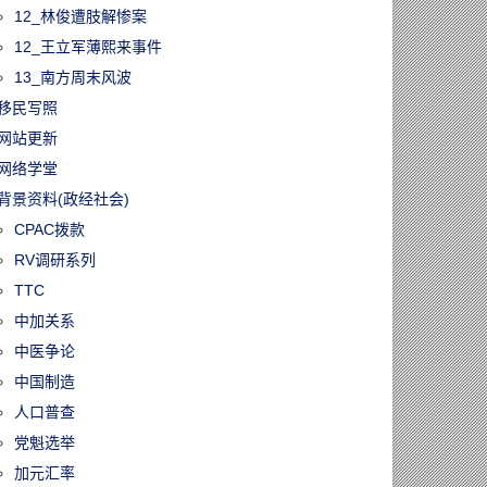
12_林俊遭肢解惨案
12_王立军薄熙来事件
13_南方周末风波
移民写照
网站更新
网络学堂
背景资料(政经社会)
CPAC拨款
RV调研系列
TTC
中加关系
中医争论
中国制造
人口普查
党魁选举
加元汇率