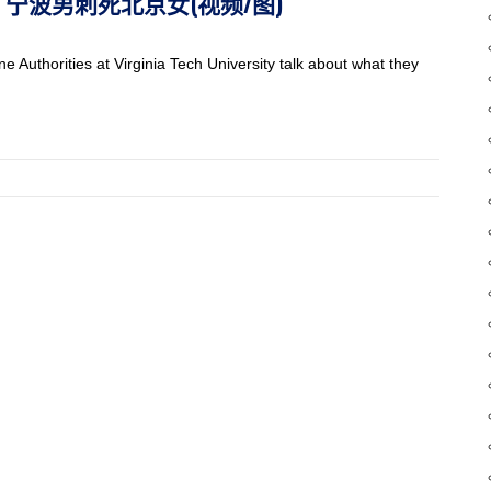
案：宁波男刺死北京女(视频/图)
thorities at Virginia Tech University talk about what they