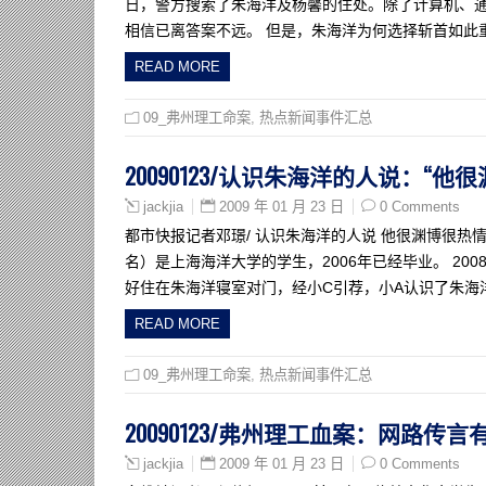
日，警方搜索了朱海洋及杨馨的住处。除了计算机、
相信已离答案不远。 但是，朱海洋为何选择斩首如此
READ MORE
09_弗州理工命案
,
热点新闻事件汇总
20090123/认识朱海洋的人说：“
2009 年 01 月 23 日
0 Comments
jackjia
都市快报记者邓璟/ 认识朱海洋的人说 他很渊博很热
名）是上海海洋大学的学生，2006年已经毕业。 20
好住在朱海洋寝室对门，经小C引荐，小A认识了朱海
READ MORE
09_弗州理工命案
,
热点新闻事件汇总
20090123/弗州理工血案：网路传言
2009 年 01 月 23 日
0 Comments
jackjia