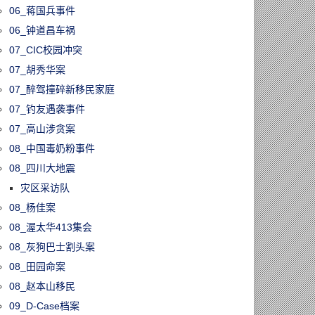
06_蒋国兵事件
06_钟道昌车祸
07_CIC校园冲突
07_胡秀华案
07_醉驾撞碎新移民家庭
07_钓友遇袭事件
07_高山涉贪案
08_中国毒奶粉事件
08_四川大地震
灾区采访队
08_杨佳案
08_渥太华413集会
08_灰狗巴士割头案
08_田园命案
08_赵本山移民
09_D-Case档案