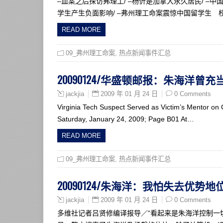
–血案之后探访弗理工/ –杨忻是加拿大永久居民/ –
学生产生负面影响/ –弗州理工命案震惊中国留学生 校方
READ MORE
09_弗州理工命案
,
热点新闻事件汇总
20090124/华盛顿邮报：朱海洋曾
2009 年 01 月 24 日
0 Comments
jackjia
Virginia Tech Suspect Served as Victim’s Mentor on 
Saturday, January 24, 2009; Page B01 At…
READ MORE
09_弗州理工命案
,
热点新闻事件汇总
20090124/朱海洋：我怕失去优势地
2009 年 01 月 24 日
0 Comments
jackjia
多维社记者吕贤修编译报导／“看起来是朱海洋控制一切