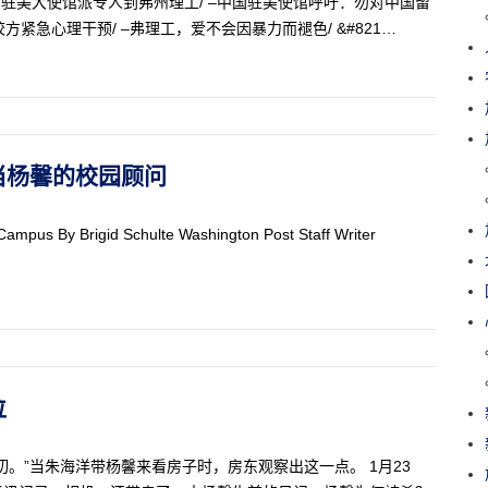
中国驻美大使馆派专人到弗州理工/ –中国驻美使馆呼吁：勿对中国留
紧急心理干预/ –弗理工，爱不会因暴力而褪色/ &#821…
充当杨馨的校园顾问
Campus By Brigid Schulte Washington Post Staff Writer
位
。”当朱海洋带杨馨来看房子时，房东观察出这一点。 1月23