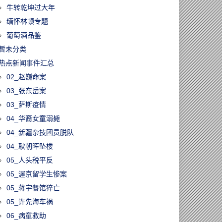
牛转乾坤过大年
缅怀林顿专题
葡萄酒品鉴
暂未分类
热点新闻事件汇总
02_赵巍命案
03_张东岳案
03_萨斯疫情
04_华裔女童溺毙
04_新疆杂技团员脱队
04_耿朝晖坠楼
05_人头税平反
05_渥京留学生惨案
05_蒋宇餐馆猝亡
05_许先海车祸
06_病童救助