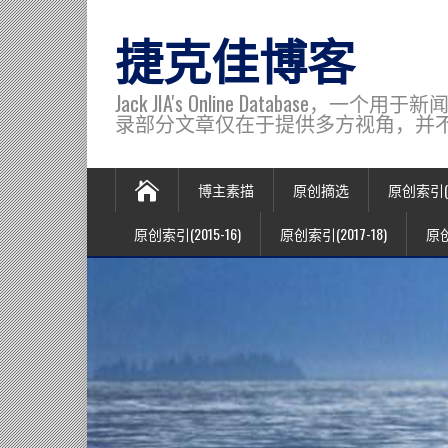
捷克佳博客
Jack JIA's Online Data
录部分文章仅在于提供多方视角，并不代表博主观
博主素描
原创摘选
原创索引(20
原创索引(2015-16)
原创索引(2017-18)
原创