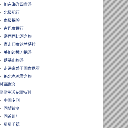
加东海洋四省游
北极纪行
南极探险
古巴度假行
密西西比河之旅
直击印度达兰萨拉
美加边境刀把游
落基山旅游
走进禽兽王国肯尼亚
魁北克冰雪之旅
时事政治
星星生活专题特刊
中国专刊
回望故乡
回首卅年
星星千禧