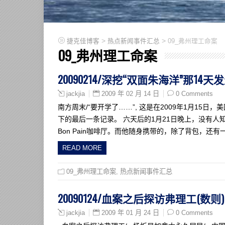
>
>
捷克佳博客
热点新闻事件汇总
09_弗州理工命案
09_弗州理工命案
20090214/深挖“双面朱海洋”那14
2009 年 02 月 14 日
0 Comments
jackjia
南方周末/“要开学了……”, 这是在2009年1月15
下的最后一条记录。 六天后的1月21日晚上，没有人
Bon Pain咖啡厅。而他随身携带的，除了背包，还有
READ MORE
09_弗州理工命案
,
热点新闻事件汇总
20090124/血案之后探访弗理工(数则)
2009 年 01 月 24 日
0 Comments
jackjia