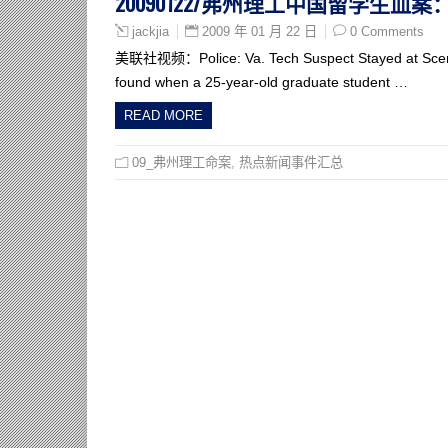
20090122/弗州理工中国留学生血
2009 年 01 月 22 日
0 Comments
jackjia
美联社视频：Police: Va. Tech Suspect Stayed at Scene Au
found when a 25-year-old graduate student …
READ MORE
09_弗州理工命案
,
热点新闻事件汇总