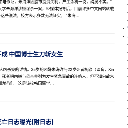
来电作证，朱海洋因股市投资失利，产生杀机一说，纯属不实。”
大学朱海洋涉嫌谋杀一案，经媒体报导后，目前许多中文网站转载
这些说法，校方表示多数无法证实。 “朱海…
追不成 中国博士生刀斩女生
人凶杀案的详情。25岁的凶嫌朱海洋与22岁死者杨欣（译音，Xin
识，死者把凶嫌与母亲并列为发生紧急事故的连络人，但不知何故朱
她斩首。 这是该校韩国裔学…
洋死亡日志曝光(附日志)