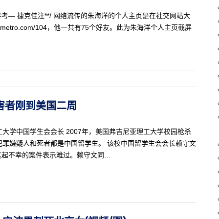
考— 捷克佳注**/ 网络流传的朱海洋的个人主页是在社交网站大
e.thatsmetro.com/104，他一共有75个好友。此为朱海洋个人主页截屏
 受害者刚到美国二周
工大学中国学生会会长 2007年，美国弗吉尼亚理工大学校园枪杀
犯罪嫌疑人和死者都是中国留学生。 该校中国留学生会会长赖守文
这起不幸的案件表示难过。赖守文同…