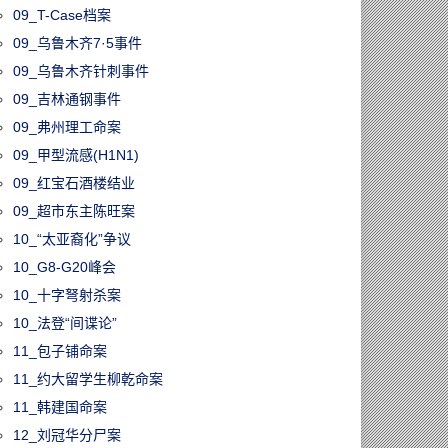
09_T-Case档案
09_乌鲁木齐7·5事件
09_乌鲁木齐针刺事件
09_吉林通钢事件
09_弗州理工命案
09_甲型流感(H1N1)
09_红宝石酒楼结业
09_超市东主陈旺案
10_“太亚裔化”争议
10_G8-G20峰会
10_十字弩射杀案
10_法登“间谍论”
11_包子铺命案
11_约大留学生柳乾命案
11_韩建国命案
12_刘冠华分尸案