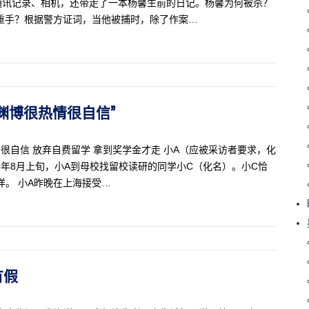
通讯记录、相机，还带走了一本杨馨生前的日记。杨馨为何被杀？
重手？根据警方证词，当他被捕时，除了作案…
他很渊博很热情很自信”
情很自信 放弃自费留学 拿到奖学金才走 小A（应被采访者要求，化
08年8月上旬，小A到母校找留校读研的同学小C（化名）。小C恰
洋。 小A昨晚在上海接受…
有假