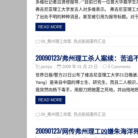
多维社记者吕贤修报导／“目前已有一位普大华裔学生
弗吉尼亚理工大学发言人对多维表示。 弗吉尼亚理工
了出处不明的种种消息，甚至被引用为报导标题。对于
READ MORE
09_弗州理工命案
,
热点新闻事件汇总
20090123/弗州理工杀人案续：苦
2009 年 01 月 23 日
0 Comments
jackjia
世界日报/警方22日公布了维吉尼亚理工大学21日晚骇
Yang）是来自中国的博士生、研究生，而且二人相
竟突然向杨下毒手，用厨刀把她置之死地，并凶残地把
READ MORE
09_弗州理工命案
,
热点新闻事件汇总
20090123/网传弗州理工凶嫌朱海