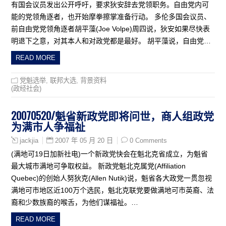
有国会议员发出公开呼吁，要求狄安辞去党领职务。自由党内可
能的党领角逐者，也开始摩拳擦掌准备行动。 多伦多国会议员、
前自由党党领角逐者胡平藻(Joe Volpe)周四说，狄安如果尽快表
明退下之意，对其本人和对政党都是最好。 胡平藻说，自由党…
READ MORE
党魁选举
,
联邦大选
,
背景资料
(政经社会)
20070520/魁省新政党即将问世，商人组政党
为满市人争福祉
2007 年 05 月 20 日
0 Comments
jackjia
(满地可19日加新社电)一个新政党快会在魁北克省成立，为魁省
最大城市满地可争取权益。 新政党魁北克属党(Affiliation
Quebec)的创始人努狄克(Allen Nutik)说，魁省各大政党一贯忽视
满地可市地区近100万个选民，魁北克联党要做满地可市英裔、法
裔和少数族裔的喉舌，为他们谋福祉。…
READ MORE