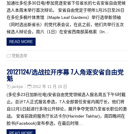
加通社多伦多30日电/参加竞逐安省下任省长的七名安省自由党候
选人本周末举行首次辩论。 安省自由党定于明年1月25日至26日
在多伦多枫叶体育馆（Maple Leaf Gardens）举行选举新领袖
（同时选出新省长）的党代表会议，在此之前，他们共举行五次
候选人辩论会，周六（1日）在安省西南部英格索（In…
READ MORE
党魁选举
20121124/选战拉开序幕 7人角逐安省自由党
魁
2012 年 11 月 24 日
jackjia
(多伦多23日加新社电)安省自由党党领候选人报名周五下午5时截
止。总计7人正式报名参选，7人全部曾任安省内阁厅长，他们将
自12月1日起进行多场公开辩论，展开争夺党领乃至省长职位的激
战。 安省前政府服务厅长达卡尔(Harinder Takhar)，周四晚间在
脸书(Facebook)宣布参选，在最后时限…
READ MORE