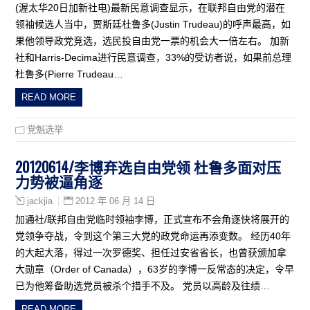
(渥太华20日加新社电)最新民意调查显示，在联邦自由党的潜在
领袖候选人当中，贾斯廷杜鲁多(Justin Trudeau)的呼声最高，如
果他领导政党竞选，选民投自由党一票的机会大一倍左右。 加新
社和Harris-Decima进行民意调查，33%的受访者说，如果前总理
杜鲁多(Pierre Trudeau…
READ MORE
党魁选举
20120614/李博弃选自由党领 杜鲁多面对压
力势被逼角逐
2012 年 06 月 14 日
jackjia
加通社/联邦自由党临时领袖李博，正式宣布不会角逐快将展开的
党领争夺战，令到这个第三大党的政党命运再添变数。 经历40年
的大起大落，得过一次罗德奖、担任过安省省长，也曾获颁加拿
大勋章（Order of Canada），63岁的李博一反常态的决定，令早
已为他筹备助选党员被杀个措手不及。 党员以高龄及往绩…
READ MORE