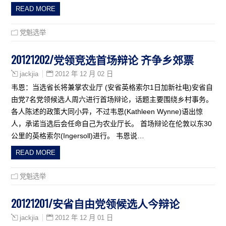
READ MORE
党魁选举
20121202/党领竞选首场辩论 齐争乡郊票
2012 年 12 月 02 日
jackjia
韦恩：当选省长将兼掌农业厅 (安省英格索尔1日加新社电)安省自
由党7名党领候选人周六进行首场辩论，话题主要围绕乡村事务。
各人陈述的政策大同小异，不过韦恩(Kathleen Wynne)语出惊
人，承诺当选后会任命自己为农业厅长。 首场辩论在伦敦以东30
公里的英格索尔(Ingersoll)进行。 韦恩说…
READ MORE
党魁选举
20121201/安省自由党领候选人今辩论
2012 年 12 月 01 日
jackjia