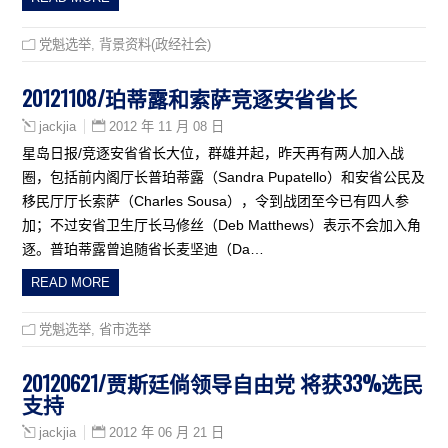
党魁选举
,
背景资料(政经社会)
20121108/珀蒂露和索萨竞逐安省省长
2012 年 11 月 08 日
jackjia
星岛日报/竞逐安省省长大位，群雄并起，昨天再有两人加入战
圈，包括前内阁厅长普珀蒂露（Sandra Pupatello）和安省公民及
移民厅厅长索萨（Charles Sousa），令到战团至今已有四人参
加；不过安省卫生厅长马修丝（Deb Matthews）表示不会加入角
逐。普珀蒂露曾追随省长麦坚迪（Da…
READ MORE
党魁选举
,
省市选举
20120621/贾斯廷倘领导自由党 将获33%选民
支持
2012 年 06 月 21 日
jackjia