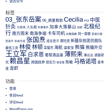
谈古论今
标签
03_张东岳案
Cecilia
中医
06_病童救助
PS3
北极纪
针灸
加拿大落基山
人头税
九段线
刑事案件
加航
行
南方周末
卡车司机
南海争端
同一首歌
双重国籍
圣诞灯屋
张国焘
新疆杂技团员脱队
成吉思汗
摩托党
圣诞节
安省市选
林俊
林顿
熊猫
熊猫外交
海航
温家宝
最低工资
栾菊杰
王立军
薄熙来
白求恩
葡萄酒品鉴
薄瓜瓜
调查研
赖昌星
马格诺塔
跨国抚养
陈敏
究
软实力
麦考
邹至蕙
龙虾
莲
功能
登录
条目feed
评论feed
WordPress.org