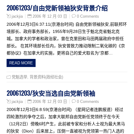
20061203/自由党新领袖狄安背景介绍
2006 年 12 月 03 日
0 Comments
jackjia
2006年12月3日6:37:11(京港台时间) 自由党新领袖狄安,前联邦环
境部长、政府事务部长，1955年9月28日生于魁北克省魁北克
城。加拿大的学者和政治家，曾在克里田和马田两届政府中担任
部长。 在其环境部长任内，狄安曾致力推动限制二氧化碳的《京
都协议》在加拿大的实施，更将自己的爱犬取名为“京都…
READ MORE
党魁选举
,
背景资料(政经社会)
20061203/狄安当选自由党新领袖
2006 年 12 月 03 日
0 Comments
jackjia
2006年12月3日6:8:59(京港台时间) （星网记者连鹏报道）经过
四轮激烈的争夺之后，加拿大联邦自由党新任党领终于在今天
（12月2日）傍晚6时产生，此前被专家和分析人士视为最大黑马
的狄安（Dion）后来居上，压倒一直被视为党领第一热门人选的