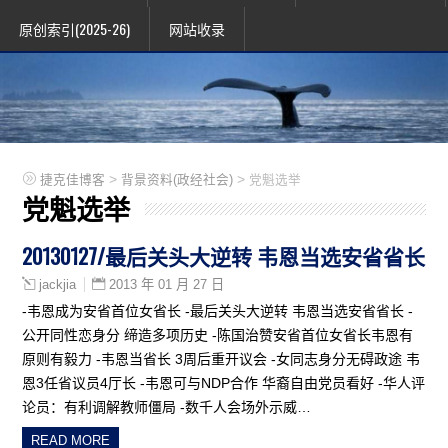
原创索引(2025-26)
网站收录
>
>
捷克佳博客
背景资料(政经社会)
党魁选举
党魁选举
20130127/最后关头大逆转 韦恩当选安省省长
2013 年 01 月 27 日
jackjia
-韦恩成为安省首位女省长 -最后关头大逆转 韦恩当选安省省长 -
公开同性恋身分 缔造多项历史 -陈国治赞安省首位女省长韦恩有
原则有毅力 -韦恩当省长 3周后重开议会 -女同志身分无碍政途 韦
恩3任省议员4厅长 -韦恩可与NDP合作 华裔自由党员看好 -华人评
论员：有利调解教师僵局 -数千人会场外示威…
READ MORE