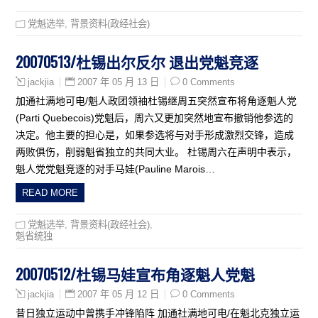
党魁选举
,
背景资料(政经社会)
20070513/杜锡出尔反尔 退出党魁竞逐
2007 年 05 月 13 日
0 Comments
jackjia
加通社满地可电/魁人政团领袖杜锡继周五突然宣布将角逐魁人党
(Parti Quebecois)党魁后，周六又更加突然地宣布撤销他参选的
决定。他主要的担心是，如果参选将与对手形成激烈交锋，造成
两败俱伤，削弱魁省独立的共同大业。 杜锡周六在声明中表示，
魁人党党魁竞逐的对手马娃(Pauline Marois…
READ MORE
党魁选举
,
背景资料(政经社会)
,
魁省统独
20070512/杜锡马娃宣布角逐魁人党魁
2007 年 05 月 12 日
0 Comments
jackjia
昔日独立运动中曾携手冲锋陷阵 加通社满地可电/在魁北克独立运