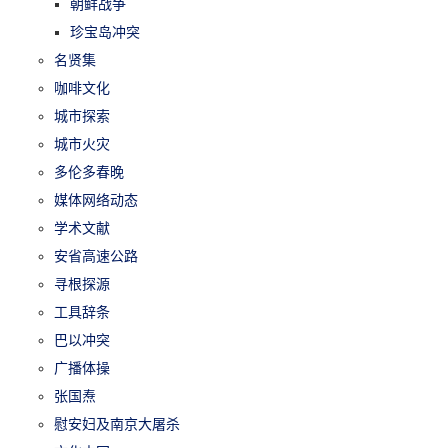
朝鲜战争
珍宝岛冲突
名贤集
咖啡文化
城市探索
城市火灾
多伦多春晚
媒体网络动态
学术文献
安省高速公路
寻根探源
工具辞条
巴以冲突
广播体操
张国焘
慰安妇及南京大屠杀