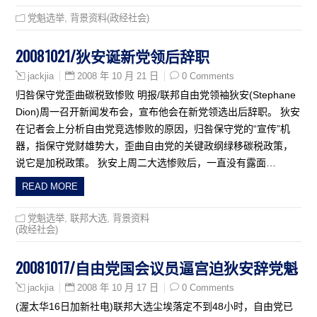
党魁选举
,
背景资料(政经社会)
20081021/狄安诞新党领后辞职
2008 年 10 月 21 日
0 Comments
jackjia
归咎保守党歪曲碳税致惨败 明报/联邦自由党领袖狄安(Stephane
Dion)周一召开新闻发布会，宣布他会在新党领选出后辞职。 狄安
在记者会上分析自由党竞选惨败的原因，归咎保守党的“宣传”机
器，指保守党财雄势大，歪曲自由党的关键政纲绿移碳税政策，
说它是加税政策。 狄安上周二大选惨败后，一直没有露面…
READ MORE
党魁选举
,
联邦大选
,
背景资料
(政经社会)
20081017/自由党国会议员逼宫迫狄安辞党魁
2008 年 10 月 17 日
0 Comments
jackjia
(渥太华16日加新社电)联邦大选尘埃落定不到48小时，自由党已