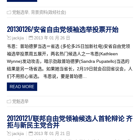
党魁选举
,
背景资料(政经社会)
20130126/安省自由党领袖选举投票开始
2013 年 01 月 26 日
jackjia
韦恩：普珀德萝当选＝省选 (多伦多25日加新社电)安省自由党领
袖选举投票周五展开，两名热门候选人之一韦恩(Kathleen
Wynne)发动攻击，暗示劲敌普珀德萝(Sandra Pupatello)当选的
结果是另一场省选。如果她当省长，2月19日就会召回省议会，人
们不用担心省选。 韦恩说，要是普珀德…
READ MORE
党魁选举
20120121/联邦自由党领袖候选人首轮辩论 齐
拒与新民主党合并
2013 年 01 月 21 日
jackjia