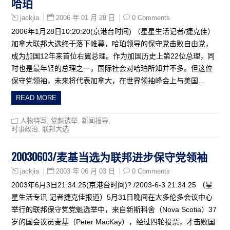
哈珀
2006 年 01 月 28 日
0 Comments
jackjia
2006年1月28日10:20:20(京港台时间) （星星生活记者/捷克佳）
加拿大联邦大选终于落下帷幕，哈珀领导的保守党击败自由党，
成为加国12年来首位右翼总理。作为加国历史上第22位总理，同
时也是最年轻的总理之一，国际社会对哈珀所知并不多。但这位
保守党领袖，未来将代表加拿大，在世界领袖峰会上与美国…
READ MORE
人物特写
,
党魁选举
,
新闻报导
,
时事政治
,
联邦大选
20030603/麦基当选为联邦进步保守党领袖
2003 年 06 月 03 日
0 Comments
jackjia
2003年6月3日21:34:25(京港台时间)? /2003-6-3 21:34:25 （星
星生活专讯 记者捷克佳报道）5月31日晚间在大多伦多会议中心
举行的联邦保守党党魁选举中，来自新斯科舍（Nova Scotia）37
岁的国会议员麦基（Peter MacKay），经过四轮投票，才击败国