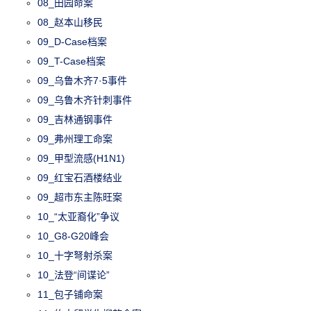
08_田园命案
08_赵本山移民
09_D-Case档案
09_T-Case档案
09_乌鲁木齐7·5事件
09_乌鲁木齐针刺事件
09_吉林通钢事件
09_弗州理工命案
09_甲型流感(H1N1)
09_红宝石酒楼结业
09_超市东主陈旺案
10_“太亚裔化”争议
10_G8-G20峰会
10_十字弩射杀案
10_法登“间谍论”
11_包子铺命案