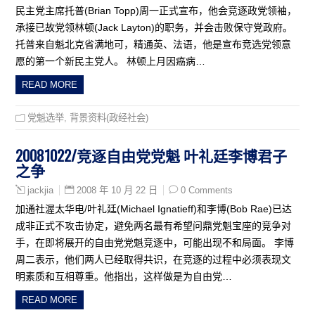
民主党主席托普(Brian Topp)周一正式宣布，他会竞逐政党领袖，
承接已故党领林顿(Jack Layton)的职务，并会击败保守党政府。
托普来自魁北克省满地可，精通英、法语，他是宣布竞选党领意
愿的第一个新民主党人。 林顿上月因癌病…
READ MORE
党魁选举
,
背景资料(政经社会)
20081022/竞逐自由党党魁 叶礼廷李博君子
之争
2008 年 10 月 22 日
0 Comments
jackjia
加通社渥太华电/叶礼廷(Michael Ignatieff)和李博(Bob Rae)已达
成非正式不攻击协定，避免两名最有希望问鼎党魁宝座的竞争对
手，在即将展开的自由党党魁竞逐中，可能出现不和局面。 李博
周二表示，他们两人已经取得共识，在竞逐的过程中必须表现文
明素质和互相尊重。他指出，这样做是为自由党…
READ MORE