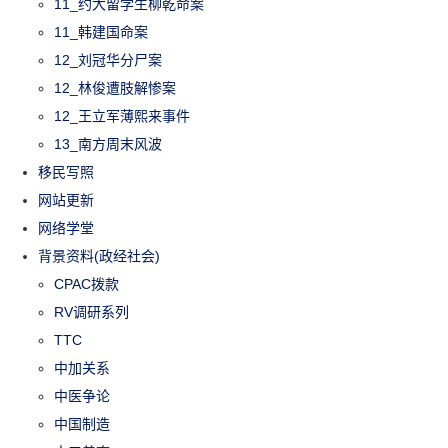
11_约大留学生柳乾命案
11_韩建国命案
12_刘冠华分尸案
12_林俊遭肢解惨案
12_王立军薄熙来事件
13_南方周末风波
移民写照
网站更新
网络学堂
背景资料(政经社会)
CPAC拨款
RV调研系列
TTC
中加关系
中医争论
中国制造