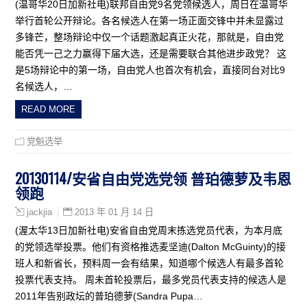
(温哥华20日加新社电)联邦自由党9名党领候选人，周日在温哥华
举行首轮公开辩论。各名候选人在第一场正面交锋中并未显露过
多锋芒，整场辩论中仅一个话题激起真正火花，那就是，自由党
能否凭一己之力赢得下届大选，还是需要联合其他进步政党？ 这
是5场辩论中的第一场，自由党人也首次有机会，直接同台对比9
名候选人，…
READ MORE
党魁选举
20130114/安省自由党选党领 普珀德萝及韦恩
领跑
2013 年 01 月 14 日
jackjia
(渥太华13日加新社电)安省自由党周末拣选党员代表，为本月底
的党领选举投票。他们有资格推选麦坚迪(Dalton McGuinty)的接
班人和新省长，预料周一会有结果，知道哪个候选人有最多首轮
投票代表支持。 周未首轮投票后，最多党员代表支持的候选人是
2011年告别政坛的普珀德萝(Sandra Pupa…