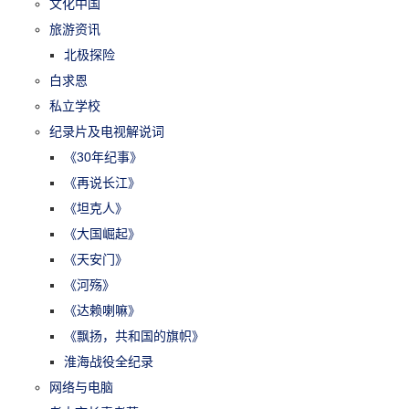
文化中国
旅游资讯
北极探险
白求恩
私立学校
纪录片及电视解说词
《30年纪事》
《再说长江》
《坦克人》
《大国崛起》
《天安门》
《河殇》
《达赖喇嘛》
《飘扬，共和国的旗帜》
淮海战役全纪录
网络与电脑