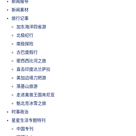
新闻报导
新闻素材
旅行记事
加东海洋四省游
北极纪行
南极探险
古巴度假行
密西西比河之旅
直击印度达兰萨拉
美加边境刀把游
落基山旅游
走进禽兽王国肯尼亚
魁北克冰雪之旅
时事政治
星星生活专题特刊
中国专刊