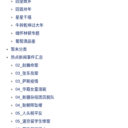
回望故乡
回首卅年
星星千禧
牛转乾坤过大年
缅怀林顿专题
葡萄酒品鉴
暂未分类
热点新闻事件汇总
02_赵巍命案
03_张东岳案
03_萨斯疫情
04_华裔女童溺毙
04_新疆杂技团员脱队
04_耿朝晖坠楼
05_人头税平反
05_渥京留学生惨案