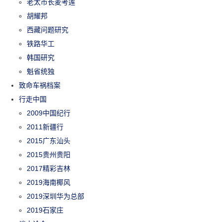
老太市长麦考莲
胡耀邦
西藏问题研究
铁路华工
韩国研究
魁省统独
致命车祸档案
行走中国
2009中国纪行
2011新疆行
2015广东汕头
2015贵州贵阳
2017精彩吉林
2019海南椰风
2019深圳华为总部
2019石家庄