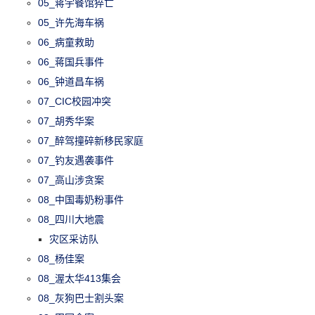
05_蒋宇餐馆猝亡
05_许先海车祸
06_病童救助
06_蒋国兵事件
06_钟道昌车祸
07_CIC校园冲突
07_胡秀华案
07_醉驾撞碎新移民家庭
07_钓友遇袭事件
07_高山涉贪案
08_中国毒奶粉事件
08_四川大地震
灾区采访队
08_杨佳案
08_渥太华413集会
08_灰狗巴士割头案