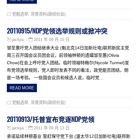
党魁选举
,
背景资料(政经社会)
20110915/NDP党领选举规则或掀冲突
2011 年 09 月 15 日
jackjia
邹至蕙吁党人团结继承大业 (魁北克14日加新社电)联邦新民主党
周三召开国会议员团会议，前领袖林顿的遗孀邹至蕙(Olivia
Chow)在会上呼吁党人团结。临时领袖特梅尔(Nycole Turmel)宣
布党领选举规则，党人即时发表不同的看法，政党能否团结，倒
是一场考验。 一些国会议员和候选人说，临时党…
READ MORE
党魁选举
,
背景资料(政经社会)
20110913/托普宣布竞逐NDP党领
2011 年 09 月 13 日
jackjia
承诺延续林顿基业 誓赶保守党下台 (渥太华12日加新社电)联邦新