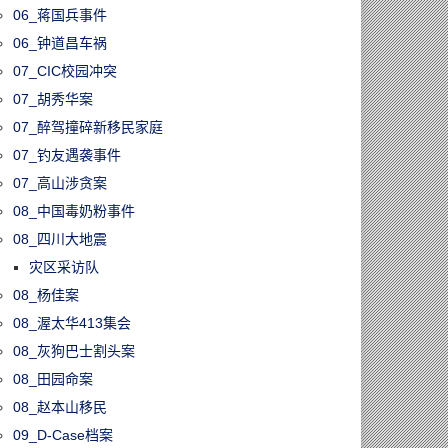
06_蒋国兵事件
06_钟道昌车祸
07_CIC校园冲突
07_胡秀华案
07_醉驾撞碎新移民家庭
07_钓友遇袭事件
07_高山涉贪案
08_中国毒奶粉事件
08_四川大地震
灾区采访队
08_杨佳案
08_渥太华413集会
08_灰狗巴士割头案
08_田园命案
08_赵本山移民
09_D-Case档案