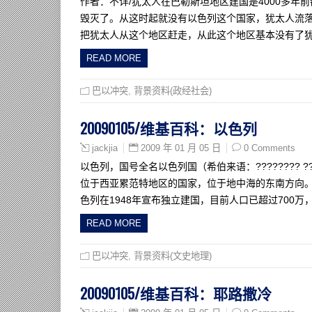
作者：不详/犹太人在巴勒斯坦地区建国是4000多年
毁灭了。从这时起就没有以色列这个国家，犹太人流
把犹太人从这个地区赶走，从此这个地区基本没有了
READ MORE
巴以冲突
,
背景资料(政经社会)
20090105/维基百科：以色列
2009 年 01 月 05 日
0 Comments
jackjia
以色列，国号全名以色列国（希伯来语：???????? ???
位于西亚累范特地区的国家，位于地中海的东南方向。
色列在1948年宣布独立建国，目前人口已超过700万
READ MORE
巴以冲突
,
背景资料(文史地理)
20090105/维基百科：耶路撒冷