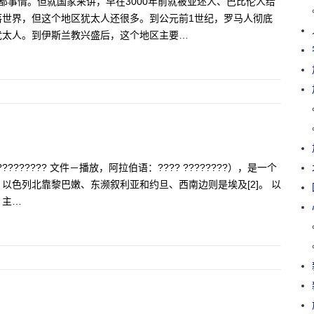
前都事情。但就国家来讲，早在3000年前就被亚述人、巴比伦人给
落世界，但这个地区犹太人还很多。到公元前1世纪，罗马人彻底
犹太人。到伊斯兰教兴盛后，这个地区主要…
??????? 文件－播放，阿拉伯语：???? ????????），是一个
以色列北靠黎巴嫩、东濒叙利亚和约旦、西南边则是埃及[2]。 以
，主…