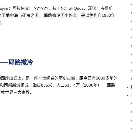
aláyim；阿拉伯文： ??????、拉丁化：al-Quds、漢化：古德斯
介于地中海与死海之间。 耶路撒冷历史悠久，是以色列自1950年
法…
城——耶路撒冷
地亚山的四座山丘上，是一座举世闻名的历史古城，距今已有5000多年的
西部新城组成。海拔835米，人口63．4万（2000年）。 耶路
督教世界三大宗教…