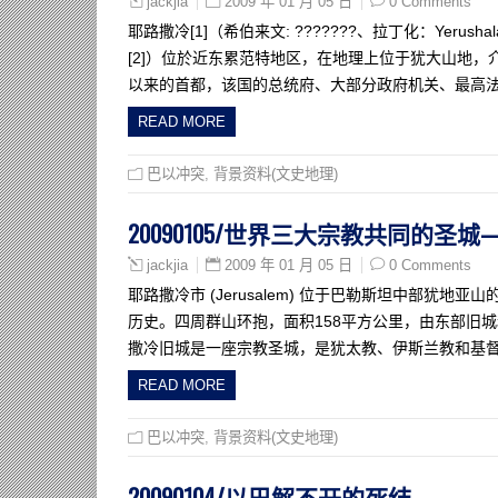
2009 年 01 月 05 日
0 Comments
jackjia
耶路撒冷[1]（希伯来文: ???????、拉丁化：Yerush
[2]）位於近东累范特地区，在地理上位于犹大山地，
以来的首都，该国的总统府、大部分政府机关、最高
READ MORE
巴以冲突
,
背景资料(文史地理)
20090105/世界三大宗教共同的圣
2009 年 01 月 05 日
0 Comments
jackjia
耶路撒冷市 (Jerusalem) 位于巴勒斯坦中部犹
历史。四周群山环抱，面积158平方公里，由东部旧城和
撒冷旧城是一座宗教圣城，是犹太教、伊斯兰教和基
READ MORE
巴以冲突
,
背景资料(文史地理)
20090104/以巴解不开的死结