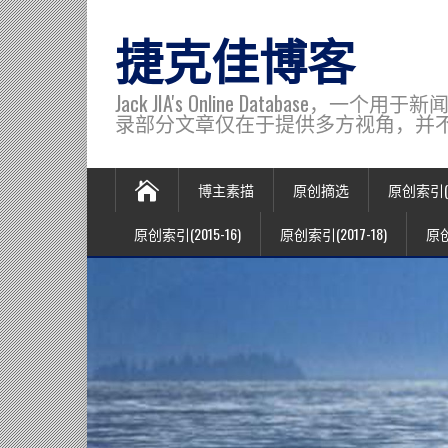
捷克佳博客
Jack JIA's Online Data
录部分文章仅在于提供多方视角，并不代表博主观
博主素描
原创摘选
原创索引(20
原创索引(2015-16)
原创索引(2017-18)
原创