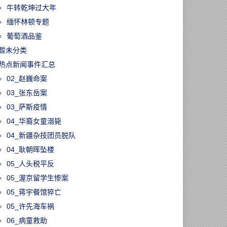
牛转乾坤过大年
缅怀林顿专题
葡萄酒品鉴
暂未分类
热点新闻事件汇总
02_赵巍命案
03_张东岳案
03_萨斯疫情
04_华裔女童溺毙
04_新疆杂技团员脱队
04_耿朝晖坠楼
05_人头税平反
05_渥京留学生惨案
05_蒋宇餐馆猝亡
05_许先海车祸
06_病童救助