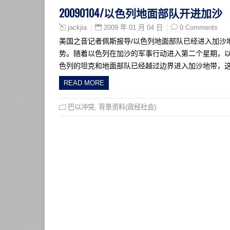
20090104/以色列地面部队开进加沙
2009 年 01 月 04 日
0 Comments
jackjia
美国之音记者佩斯报导/以色列地面部队已经进入加沙
势。随着以色列在加沙的军事行动进入第二个星期，以
色列的坦克和地面部队已经越过边界进入加沙地带，
READ MORE
巴以冲突
,
背景资料(政经社会)