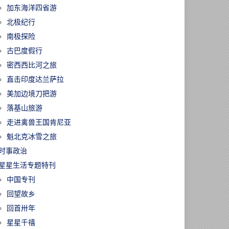
加东海洋四省游
北极纪行
南极探险
古巴度假行
密西西比河之旅
直击印度达兰萨拉
美加边境刀把游
落基山旅游
走进禽兽王国肯尼亚
魁北克冰雪之旅
时事政治
星星生活专题特刊
中国专刊
回望故乡
回首卅年
星星千禧