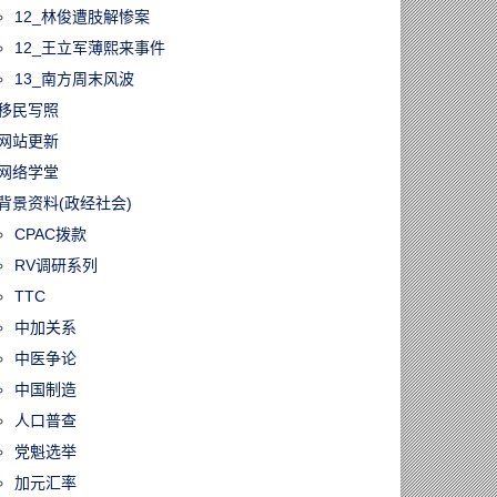
12_林俊遭肢解惨案
12_王立军薄熙来事件
13_南方周末风波
移民写照
网站更新
网络学堂
背景资料(政经社会)
CPAC拨款
RV调研系列
TTC
中加关系
中医争论
中国制造
人口普查
党魁选举
加元汇率