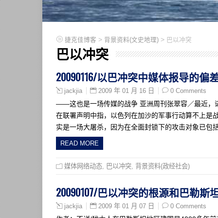
>
>
捷克佳博客
背景资料(文史地理)
巴以冲突
巴以冲突
20090116/以巴冲突中媒体报导的偏
2009 年 01 月 16 日
0 Comments
jackjia
——这也是一场传媒的战争 亚洲周刊张翠容／最近，诺贝尔
在联署声明中指，以色列在加沙的军事行动算不上是
实是一场大屠杀，因为在全面封锁下的攻击对象已包
READ MORE
媒体网络动态
,
巴以冲突
,
背景资料(政经社会)
20090107/巴以冲突的根源和巴勒
2009 年 01 月 07 日
0 Comments
jackjia