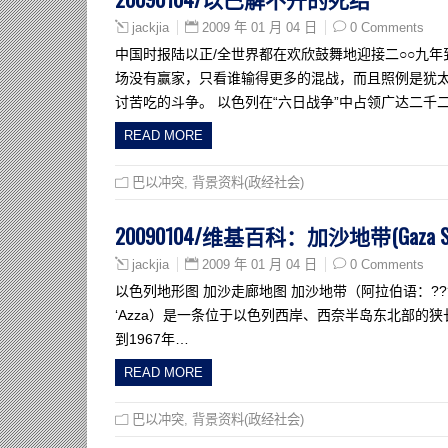
2009 年 01 月 04 日
0 Comments
jackjia
中国时报陆以正/全世界都在欢欣鼓舞地迎接二○○九
场没有赢家，只看谁输得更多的混战，而且照例是犹
讨苦吃的斗争。 以色列在“六日战争”中占领广达二
READ MORE
巴以冲突
,
背景资料(政经社会)
20090104/维基百科：加沙地带(Gaza Str
2009 年 01 月 04 日
0 Comments
jackjia
以色列地形图 加沙走廊地图 加沙地带（阿拉伯语：???? ???或
‘Azza）是一条位于以色列西岸、西奈半岛东北部的
到1967年…
READ MORE
巴以冲突
,
背景资料(政经社会)