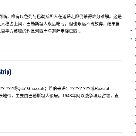
年到临，唯有以色列与巴勒斯坦人在迦萨走廊仍杀得难分难解。这是
太人稳占上风，巴勒斯坦人永远吃亏，但也永远不肯放弃，结果自
千二百平方英哩的约旦河西岸与迦萨走廊已四…
ip)
Qita’ Ghazzah；希伯来语：????? ???或Rezu’at
狭长地带，主要由巴勒斯坦人聚居。1948年阿以战争埃及占领，直