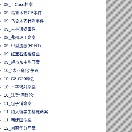
09_T-Case档案
09_乌鲁木齐7·5事件
09_乌鲁木齐针刺事件
09_吉林通钢事件
09_弗州理工命案
09_甲型流感(H1N1)
09_红宝石酒楼结业
09_超市东主陈旺案
10_“太亚裔化”争议
10_G8-G20峰会
10_十字弩射杀案
10_法登“间谍论”
11_包子铺命案
11_约大留学生柳乾命案
11_韩建国命案
12_刘冠华分尸案