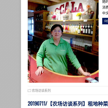
她
消
中
R
农场访谈系列
20190711/【农场访谈系列】租地