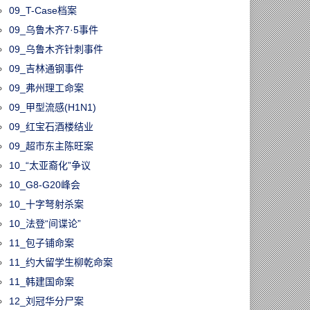
09_T-Case档案
09_乌鲁木齐7·5事件
09_乌鲁木齐针刺事件
09_吉林通钢事件
09_弗州理工命案
09_甲型流感(H1N1)
09_红宝石酒楼结业
09_超市东主陈旺案
10_“太亚裔化”争议
10_G8-G20峰会
10_十字弩射杀案
10_法登“间谍论”
11_包子铺命案
11_约大留学生柳乾命案
11_韩建国命案
12_刘冠华分尸案