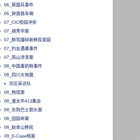
06_蒋国兵事件
06_钟道昌车祸
07_CIC校园冲突
07_胡秀华案
07_醉驾撞碎新移民家庭
07_钓友遇袭事件
07_高山涉贪案
08_中国毒奶粉事件
08_四川大地震
灾区采访队
08_杨佳案
08_渥太华413集会
08_灰狗巴士割头案
08_田园命案
08_赵本山移民
09_D-Case档案