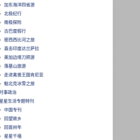
加东海洋四省游
北极纪行
南极探险
古巴度假行
密西西比河之旅
直击印度达兰萨拉
美加边境刀把游
落基山旅游
走进禽兽王国肯尼亚
魁北克冰雪之旅
时事政治
星星生活专题特刊
中国专刊
回望故乡
回首卅年
星星千禧