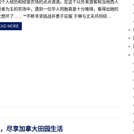
的个人经历和经营农场的点点滴滴。在这个以外来游客和当地西人
费者为主的农场中，遇到一位华人同胞真是十分难得，看得出她的
文憋坏了…… **不断寻求挑战并勇于征服 于琳与丈夫共同经…
EAD MORE
种菜，尽享加拿大田园生活