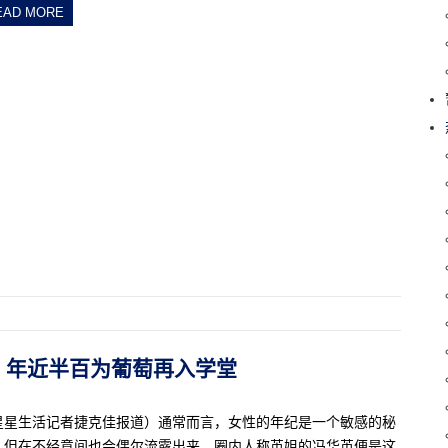
EAD MORE
华英：年近半百为葡萄再入学堂
星星生活记者捷克佳报道）通常而言，女性的年纪是一个敏感的秘
，但在不经意间也会偶尔流露出来。圈内人称英姐的冯华英便是这