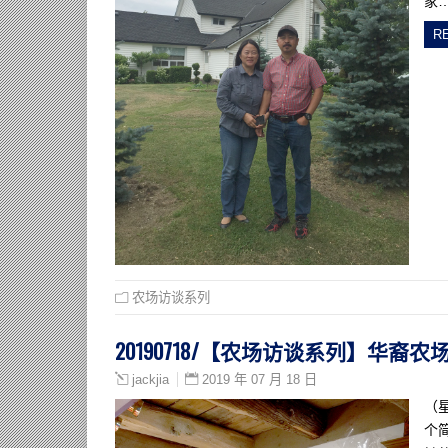
家
R
农场访谈系列
20190718/【农场访谈系列】华
2019 年 07 月 18 日
jackjia
（
个