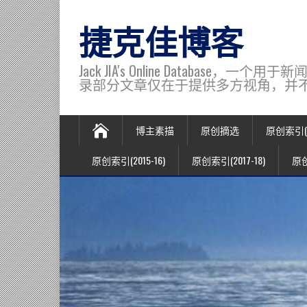
捷克佳博客
Jack JIA's Online Data
录部分文章仅在于提供多方视角，并不代表博主观
博主素描
原创摘选
原创索引(20
原创索引(2015-16)
原创索引(2017-18)
原创