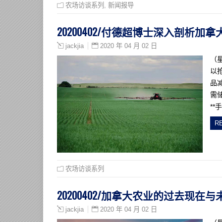
农场访谈系列
,
新闻报导
20200402/付德超博士深入剖析加
2020 年 04 月 02 日
jackjia
（
以
品
需
*
R
农场访谈系列
20200402/加拿大农业的过去现在与
2020 年 04 月 02 日
jackjia