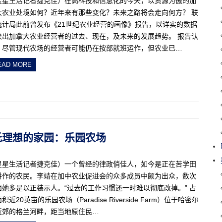
星星生活记者捷克佳）在高科技和信息化的今天，以资源为傲的加
大农业处境如何？近年来有那些变化？未来之路将会走向何方？ 联
统计局此前曾发布《21世纪农业经营的画像》报告，以详实的数据
绘出加拿大农业经营者的过去、现在，及未来的发展趋势。 报告认
，尽管现代农场的经营者可能仍在按部就班运作，但农业已…
EAD MORE
座寄托理想的家园：乐园农场
星星生活记者捷克佳）一个曾经的律政俏佳人，如今是正在苦学田
耕作的农民。李靖在加中农业促进会的众多成员中颇为出众，数次
面她多是以正装示人。“过去的工作习惯还一时难以彻底改掉。” 占
积近20英亩的乐园农场（Paradise Riverside Farm）位于哈密尔
近郊的格兰河畔，距当地原住民…