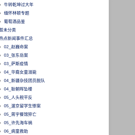
牛转乾坤过大年
缅怀林顿专题
葡萄酒品鉴
暂未分类
热点新闻事件汇总
02_赵巍命案
03_张东岳案
03_萨斯疫情
04_华裔女童溺毙
04_新疆杂技团员脱队
04_耿朝晖坠楼
05_人头税平反
05_渥京留学生惨案
05_蒋宇餐馆猝亡
05_许先海车祸
06_病童救助