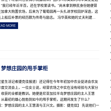
。“我已经年近半百，还在学校里读书。”尚未拿到移民身份她便冒
在加拿大购置农场，后来为了葡萄园再一头扎进学校回炉深造，这
先上船后补票的经历颇为传奇与励志。 冯华英和她的丈夫利建…
EAD MORE
慧清：梦想庄园的甩手掌柜
星星生活记者捷克佳报道）还记得在今年年初加中农业促进会农友
年度交流会上，一位女士说，经营农场之中实在没有经验与大家分
，收获的全都是教训。她便是尼亚加拉半岛梦想庄园的主人王慧
。从最初的雄心勃勃到如今的甩手掌柜，这期间发生了什么？
图：梦想庄园的主人王慧清与王兴文。摄影：捷克佳】 先说他们一