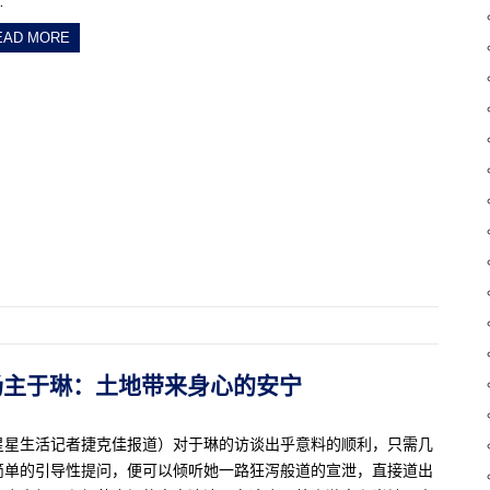
…
EAD MORE
裔农场主于琳：土地带来身心的安宁
星星生活记者捷克佳报道）对于琳的访谈出乎意料的顺利，只需几
简单的引导性提问，便可以倾听她一路狂泻般道的宣泄，直接道出