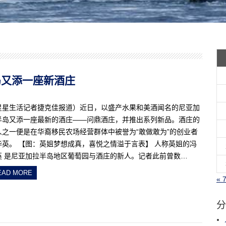
半岛又添一座新酒庄
星星生活记者捷克佳报道）近日，以盛产水果和美酒闻名的尼亚加
半岛又添一座最新的酒庄——问鼎酒庄，并推出系列新品。酒庄的
人之一便是在华裔移民农场经营群体中被誉为“敢做敢为”的创业者
华英。 【图：英姐梦想成真，喜悦之情溢于言表】 人称英姐的冯
英 是尼亚加拉半岛地区葡萄园与酒庄的新人。记者此前曾数…
EAD MORE
« 
分