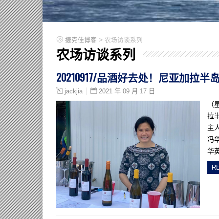
>
捷克佳博客
农场访谈系列
农场访谈系列
20210917/品酒好去处！尼亚加拉
2021 年 09 月 17 日
jackjia
（
拉
主
冯
华
R