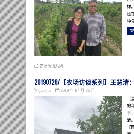
样
险
种
R
农场访谈系列
20190726/【农场访谈系列】王
2019 年 07 月 26 日
jackjia
（
的
享
清
【