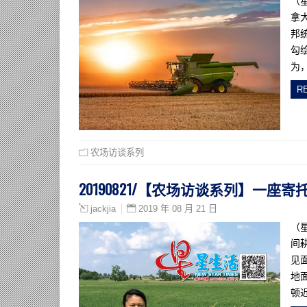
（
拿
邦
勾
为
R
农场访谈系列
20190821/【农场访谈系列】一
2019 年 08 月 21 日
jackjia
（
间
见
地面
顿