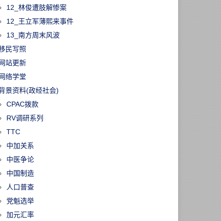
12_林俊遭肢解惨案
12_王立军薄熙来事件
13_南方周末风波
移民写照
网站更新
网络学堂
背景资料(政经社会)
CPAC拨款
RV调研系列
TTC
中加关系
中医争论
中国制造
人口普查
党魁选举
加元汇率