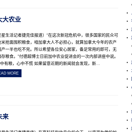
拿大大农业
星星生活记者捷克佳报道）“在这次新冠危机中，很多国家的民众可
抢米抢面囤积粮食，咱加拿大人不必担心，就算加拿大今年的农产
减产一半也吃不完。所以希望各位安心居家，备足常用的即可，无
储存粮食。”付德超博士日前加中农业促进会的一次内部讲座中说。
*手中有粮，心中不慌 如果留意近期的新闻就会发现，新…
EAD MORE
未来