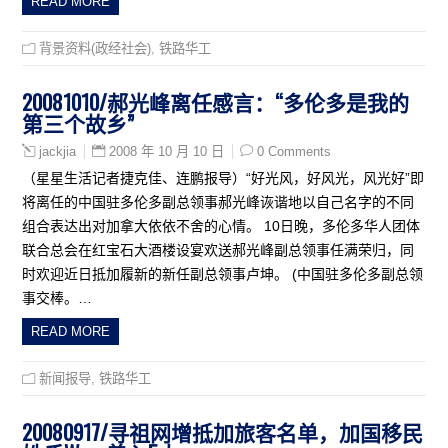
READ MORE
背景资料(政经社会)
,
铁路华工
20081010/郝光峰离任感言：“多伦多是我的
第三个故乡”
2008 年 10 月 10 日
0 Comments
jackjia
（星星生活记者捷克佳、连鹏报导）“好光风，好风光，风光好”即
将离任的中国驻多伦多副总领事郝光峰诙谐地以自己名字的不同
组合表达出对加拿大依依不舍的心情。 10日晚，多伦多华人团体
联合总会在红宝石大酒楼设宴欢送郝光峰副总领事任满荣归，同
时欢迎近日抵加履新的新任副总领事卢坤。 (中国驻多伦多副总领
事交棒。…
READ MORE
新闻报导
,
铁路华工
20080917/寻祖网增抵加旅客名单，加国移民