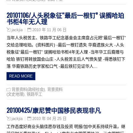
20101106/人头税象征“最后一根钉” 误搁哈珀
书柜4年无人理
2010 年 11 月 06 日
jackjia
当年人头税苦主、铁路华工纪念基金会主席盘占元把“最后一根钉”
交给总理哈珀。(资料图片) -最后一根钉遗失 华裔遗族火大 -人头
税象征“最后一根钉” 误搁哈珀书柜4年无人理 -当年华工后裔赠与
哈珀 铁钉将转放国会山庄 -人头税苦主后人气愤失望 -得悉铁钉下
落 华裔铁路历史学家松口气 -最后铁钉见证华人…
READ MORE
背景资料(政经社会)
,
背景资料
(文史地理)
,
铁路华工
20100425/康尼赞中国移民表现非凡
2010 年 04 月 25 日
jackjia
工作态度好商业头脑佳愿存钱及投资 明报/加中关系持续升温，继