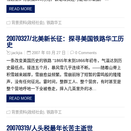
READ MORE
背景资料(政经社会)
,
铁路华工
20070327/北美新长征：探寻美国铁路华工历
史
2007 年 03 月 27 日
0 Comments
jackjia
一条改变美国历史的铁路 “1865年末到1866年初冬，气温达到历
史最低点。接连五个月，暴风雪几乎连续不断。——随着山脊上
积雪越来越厚，雪崩愈益频繁。雪崩前除了短暂的雷鸣般的隆隆
声，没有任何征兆。霎时间，整群工人、整个营房，有时甚至是
整个营地呼地一下全被卷走，摔入几英里外的冰…
READ MORE
背景资料(政经社会)
,
铁路华工
20070319/人头税最年长苦主逝世