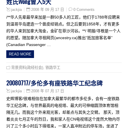
姓氏Wong曾入5大
2008 年 09 月 17 日
0 Comments
jackjia
/**华人先辈最早来加是一群50多人的工匠，他们于1788年应聘来
到温哥华岛建造一个兽皮经销点。但之后要到1858年，才有更多
的华人来到加拿大淘金，金矿在菲沙河谷。**/ 明报/寻根是一个人
的愿望。随加拿大寻祖网页(ancestry.ca)推出“抵加旅客名单”
(Canadian Passenger …
READ MORE
背景资料(政经社会)
,
铁路华工
20080717/多伦多有座铁路华工纪念碑
2008 年 07 月 17 日
jackjia
史辉博客/很难相信在加拿大最繁华的都市多伦多，会有一座铁路
华工纪念碑，与世界最高的电视塔、最大的可伸缩圆顶体育馆相
隔无几。而我这个外来观光客，却差点与其失之交臂。 那天，顶
着炎炎七月正午的烈日，我和家人在CN电视塔这个庞然大物内尽
兴了三个多小时后下得塔来，一家人直冲附近的停车场，坐进了