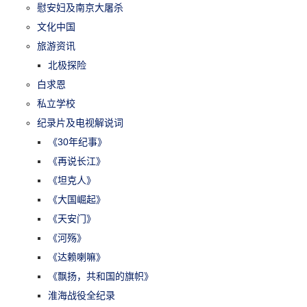
慰安妇及南京大屠杀
文化中国
旅游资讯
北极探险
白求恩
私立学校
纪录片及电视解说词
《30年纪事》
《再说长江》
《坦克人》
《大国崛起》
《天安门》
《河殇》
《达赖喇嘛》
《飘扬，共和国的旗帜》
淮海战役全纪录