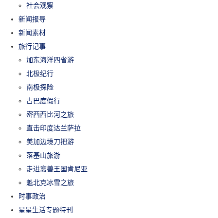
社会观察
新闻报导
新闻素材
旅行记事
加东海洋四省游
北极纪行
南极探险
古巴度假行
密西西比河之旅
直击印度达兰萨拉
美加边境刀把游
落基山旅游
走进禽兽王国肯尼亚
魁北克冰雪之旅
时事政治
星星生活专题特刊