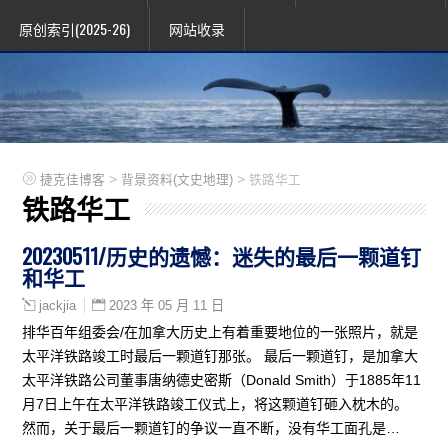
原创索引(2025-26)
网站收录
>
>
捷克佳博客
背景资料(文史地理)
铁路华工
铁路华工
20230511/历史的遗憾：迷失的最后一颗道钉
和华工
2023 年 05 月 11 日
jackjia
排华百年组委会/在加拿大历史上有着重要地位的一张照片，就是
太平洋铁路竣工时最后一颗道钉那张。 最后一颗道钉，是加拿大
太平洋铁路公司董事唐纳德史密斯（Donald Smith）于1885年11
月7日上午在太平洋铁路竣工仪式上，将这颗道钉砸入枕木的。
然而，关于最后一颗道钉的争议一直不断，没有华工面孔是…