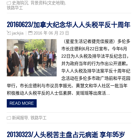
史海钩沉
,
背景资料(文史地理)
,
铁路华工
20160623/加拿大纪念华人人头税平反十周年
2016 年 06 月 23 日
jackjia
（星星生活记者捷克佳报道）多伦多
市长庄德利6月22日宣布，今年6月
22日为人头税及排华法平反纪念日，
并为政府当年的行为作出公开道歉。
华人人头税及排华法案平反十周年纪
念活动在多伦多市政广场前和平花园
举行，市长庄德利与市议员李振光、黄慧文和华人社区一批当年
积极推动人头税平反的人士伍素屏、吴瑶瑶等出席活…
READ MORE
新闻报导
,
铁路华工
20130323/人头税苦主盘占元病逝 享年95岁