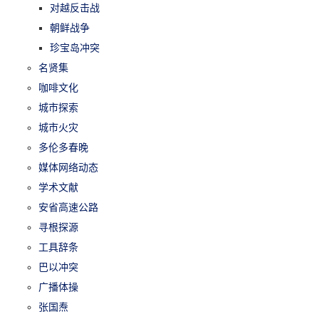
对越反击战
朝鲜战争
珍宝岛冲突
名贤集
咖啡文化
城市探索
城市火灾
多伦多春晚
媒体网络动态
学术文献
安省高速公路
寻根探源
工具辞条
巴以冲突
广播体操
张国焘