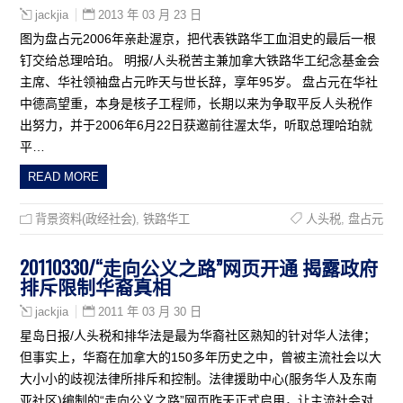
2013 年 03 月 23 日
jackjia
图为盘占元2006年亲赴渥京，把代表铁路华工血泪史的最后一根
钉交给总理哈珀。 明报/人头税苦主兼加拿大铁路华工纪念基金会
主席、华社领袖盘占元昨天与世长辞，享年95岁。 盘占元在华社
中德高望重，本身是核子工程师，长期以来为争取平反人头税作
出努力，并于2006年6月22日获邀前往渥太华，听取总理哈珀就
平…
READ MORE
背景资料(政经社会)
,
铁路华工
人头税
,
盘占元
20110330/“走向公义之路”网页开通 揭露政府
排斥限制华裔真相
2011 年 03 月 30 日
jackjia
星岛日报/人头税和排华法是最为华裔社区熟知的针对华人法律；
但事实上，华裔在加拿大的150多年历史之中，曾被主流社会以大
大小小的歧视法律所排斥和控制。法律援助中心(服务华人及东南
亚社区)编制的“走向公义之路”网页昨天正式启用，让主流社会对