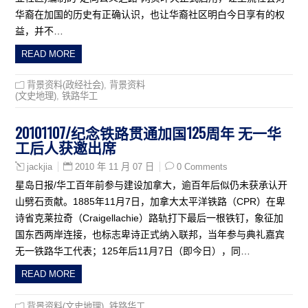
华裔在加国的历史有正确认识，也让华裔社区明白今日享有的权
益，并不…
READ MORE
背景资料(政经社会)
,
背景资料
(文史地理)
,
铁路华工
20101107/纪念铁路贯通加国125周年 无一华
工后人获邀出席
2010 年 11 月 07 日
0 Comments
jackjia
星岛日报/华工百年前参与建设加拿大，逾百年后似仍未获承认开
山劈石贡献。1885年11月7日，加拿大太平洋铁路（CPR）在卑
诗省克莱拉奇（Craigellachie）路轨打下最后一根铁钉，象征加
国东西两岸连接，也标志卑诗正式纳入联邦，当年参与典礼嘉宾
无一铁路华工代表；125年后11月7日（即今日），同…
READ MORE
背景资料(文史地理)
,
铁路华工