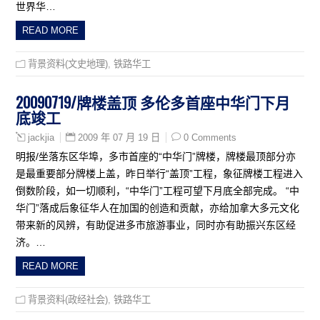
世界华…
READ MORE
背景资料(文史地理)
,
铁路华工
20090719/牌楼盖顶 多伦多首座中华门下月
底竣工
2009 年 07 月 19 日
0 Comments
jackjia
明报/坐落东区华埠，多市首座的“中华门”牌楼，牌楼最顶部分亦
是最重要部分牌楼上盖，昨日举行“盖顶”工程，象征牌楼工程进入
倒数阶段，如一切顺利，“中华门”工程可望下月底全部完成。 “中
华门”落成后象征华人在加国的创造和贡献，亦给加拿大多元文化
带来新的风辨，有助促进多市旅游事业，同时亦有助振兴东区经
济。…
READ MORE
背景资料(政经社会)
,
铁路华工