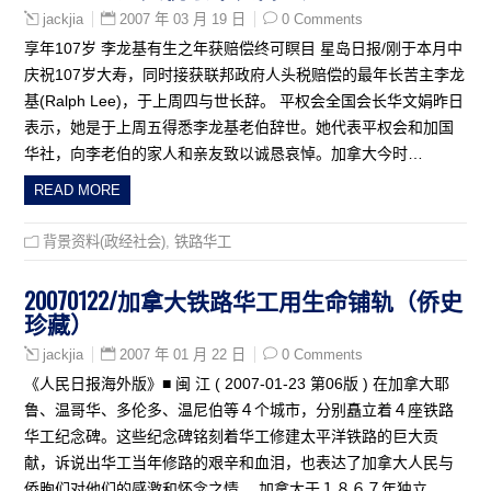
2007 年 03 月 19 日
0 Comments
jackjia
享年107岁 李龙基有生之年获赔偿终可瞑目 星岛日报/刚于本月中
庆祝107岁大寿，同时接获联邦政府人头税赔偿的最年长苦主李龙
基(Ralph Lee)，于上周四与世长辞。 平权会全国会长华文娟昨日
表示，她是于上周五得悉李龙基老伯辞世。她代表平权会和加国
华社，向李老伯的家人和亲友致以诚恳哀悼。加拿大今时…
READ MORE
背景资料(政经社会)
,
铁路华工
20070122/加拿大铁路华工用生命铺轨（侨史
珍藏）
2007 年 01 月 22 日
0 Comments
jackjia
《人民日报海外版》■ 闽 江 ( 2007-01-23 第06版 ) 在加拿大耶
鲁、温哥华、多伦多、温尼伯等４个城市，分别矗立着４座铁路
华工纪念碑。这些纪念碑铭刻着华工修建太平洋铁路的巨大贡
献，诉说出华工当年修路的艰辛和血泪，也表达了加拿大人民与
侨胞们对他们的感激和怀念之情。 加拿大于１８６７年独立…