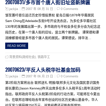
20070831/多市首个唐人街旧址竖新牌匾
2007 年 08 月 31 日
0 Comments
jackjia
邹至蕙吁毋忘迫迁历史珍惜投票权 星岛日报/1878年华裔居民
Sam Ching在Adelaide东街9号开设洗衣店，为多伦多华裔社区
130年的发展踏出第一步。多市政府与平权会多伦多分会为纪念这
段历史，在第一个唐人街的旧址，竖立两个新牌匾。 谭荣德和谭
润棣都曾经是多市首个唐人街的居民。谭荣德说，排华法…
READ MORE
背景资料(政经社会)
,
铁路华工
20070623/平反人头税华社基金加码
2007 年 06 月 23 日
0 Comments
jackjia
第2阶段方案将出台 联邦送礼 明报/联邦多元文化及国民意识国务
部长康尼(Jason Kenney)昨天出席多伦多人头税平反1周年活动时
指出，联邦政府平反人头税第2阶段的行动方案，可能将在今夏出
台。在联邦总理哈珀去年宣布创设的社区历史确认基金中，华人
社区至少将获拨250万元，该笔经费还可能有所增加。 …