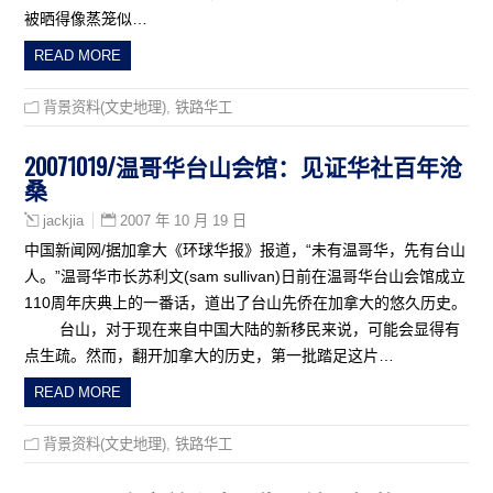
被晒得像蒸笼似…
READ MORE
背景资料(文史地理)
,
铁路华工
20071019/温哥华台山会馆：见证华社百年沧
桑
2007 年 10 月 19 日
jackjia
中国新闻网/据加拿大《环球华报》报道，“未有温哥华，先有台山
人。”温哥华市长苏利文(sam sullivan)日前在温哥华台山会馆成立
110周年庆典上的一番话，道出了台山先侨在加拿大的悠久历史。
台山，对于现在来自中国大陆的新移民来说，可能会显得有
点生疏。然而，翻开加拿大的历史，第一批踏足这片…
READ MORE
背景资料(文史地理)
,
铁路华工