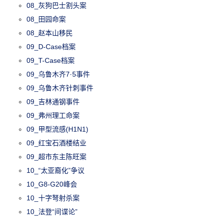
08_灰狗巴士割头案
08_田园命案
08_赵本山移民
09_D-Case档案
09_T-Case档案
09_乌鲁木齐7·5事件
09_乌鲁木齐针刺事件
09_吉林通钢事件
09_弗州理工命案
09_甲型流感(H1N1)
09_红宝石酒楼结业
09_超市东主陈旺案
10_“太亚裔化”争议
10_G8-G20峰会
10_十字弩射杀案
10_法登“间谍论”