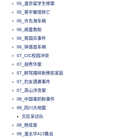
05_渥京留学生惨案
05_蒋宇餐馆猝亡
05_许先海车祸
06_病童救助
06_蒋国兵事件
06_钟道昌车祸
07_CIC校园冲突
07_胡秀华案
07_醉驾撞碎新移民家庭
07_钓友遇袭事件
07_高山涉贪案
08_中国毒奶粉事件
08_四川大地震
灾区采访队
08_杨佳案
08_渥太华413集会