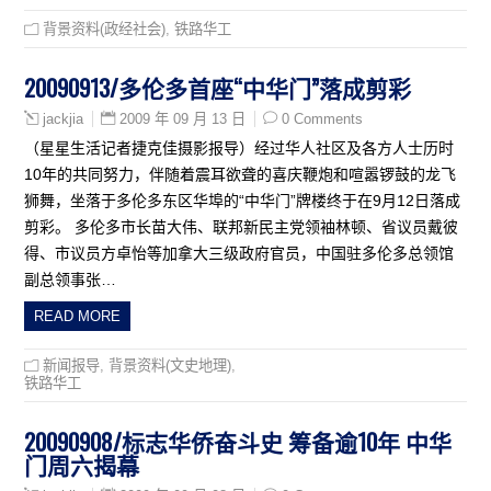
背景资料(政经社会)
,
铁路华工
20090913/多伦多首座“中华门”落成剪彩
2009 年 09 月 13 日
0 Comments
jackjia
（星星生活记者捷克佳摄影报导）经过华人社区及各方人士历时
10年的共同努力，伴随着震耳欲聋的喜庆鞭炮和喧嚣锣鼓的龙飞
狮舞，坐落于多伦多东区华埠的“中华门”牌楼终于在9月12日落成
剪彩。 多伦多市长苗大伟、联邦新民主党领袖林顿、省议员戴彼
得、市议员方卓怡等加拿大三级政府官员，中国驻多伦多总领馆
副总领事张…
READ MORE
新闻报导
,
背景资料(文史地理)
,
铁路华工
20090908/标志华侨奋斗史 筹备逾10年 中华
门周六揭幕