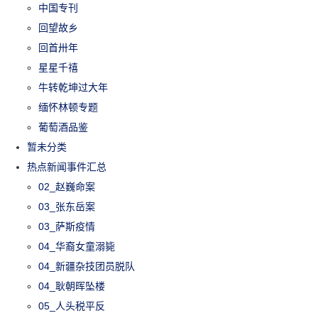
中国专刊
回望故乡
回首卅年
星星千禧
牛转乾坤过大年
缅怀林顿专题
葡萄酒品鉴
暂未分类
热点新闻事件汇总
02_赵巍命案
03_张东岳案
03_萨斯疫情
04_华裔女童溺毙
04_新疆杂技团员脱队
04_耿朝晖坠楼
05_人头税平反