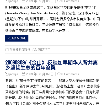
2009 年 09 月 08 日
0 Comments
jackjia
明报/由筹备至落成逾10年，坐落东区华埠的的多伦多“中华门”
(Toronto Zhong Hua Men Archway)，终于完成，定于本月12日
(星期六)下午1时举行开幕礼，届时包括多伦多市长苗大伟、中国
驻多伦多总领事朱桃英、三级政府官员等主持揭幕礼，这幢多伦
多市首个中国牌楼落成，亦象征华人在本…
READ MORE
背景资料(政经社会)
,
铁路华工
20090809/《金山》:反映加早期华人背井离
乡坚韧生息的百年沧桑
2009 年 08 月 09 日
0 Comments
jackjia
专访：为“猪仔华工”作传的意义—— 加拿大华人作家张翎谈新作
《金山》 新华网渥太华8月8日电（记者杨士龙 赵青）去多伦多
采访张翎的时候，她正准备回北京参加中国作家协会11日为其最
新长篇小说《金山》举行的研讨会。我们的话题自然由此而始。
48万字的《金山》前不久被《人民文学》少有地分两期连发，在