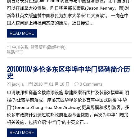
前日财长费拉逖(Jim Flaherty)宣布与中国签署协议，让中国银行
可以在加拿大投资后，昨日移民部长康尼(Jason Kenney，图)对
新华社英文版盛赞中国移民为加拿大带来“巨大贡献”。 一向在中
国人权问题上持批判态度的康尼，近日接受…
READ MORE
中加关系
,
背景资料(政经社会)
,
铁路华工
20100110/多伦多东区华埠中华门竖碑简介历
史
2010 年 01 月 10 日
0 Comments
jackjia
申请联邦祖裔基金拨款添设施 增建图案石围栏及装嵌3幅壁画 明
报/为让较早前落成，座落东区华埠多伦多首座中国式牌楼“中华
门”(Toronto Zhong Hua Men Archway)更具规模和吸引游客，多
伦多市政府计划透过联邦政府祖裔基金拨款，再次为中华门增加
相关设施，包括介绍“中华门”的中英文石…
READ MORE