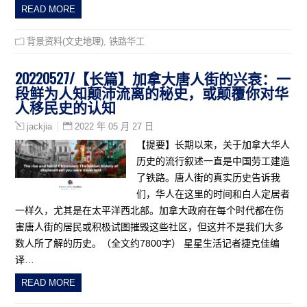
READ MORE
背景资料(文史地理)
,
铁路华工
20220527/【长篇】加拿大唐人街的兴衰：一
段鲜为人知颠沛流离的秘史，或颠覆你对华
人移民史的认知
2022 年 05 月 27 日
jackjia
【提要】长期以来，关于加拿大华人
历史的流行叙述一直是中国劳工建造
了铁路。唐人街的真实历史告诉我
们，华人在这里的时间和白人定居者
一样久，尤其是在太平洋西北部。加拿大政府在每个时代都在伤
害唐人街的居民或积极试图摧毁这些社区，但这并不是我们大多
数人所了解的历史。（全文约7800字） 星星生活记者捷克佳编
译…
READ MORE