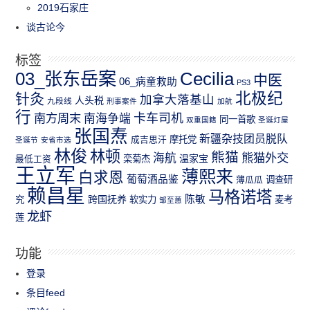
2019石家庄
谈古论今
标签
03_张东岳案
Cecilia
中医
06_病童救助
PS3
北极纪
针灸
加拿大落基山
人头税
九段线
刑事案件
加航
行
南方周末
卡车司机
南海争端
同一首歌
双重国籍
圣诞灯屋
张国焘
新疆杂技团员脱队
成吉思汗
摩托党
圣诞节
安省市选
林俊
林顿
熊猫
熊猫外交
海航
温家宝
最低工资
栾菊杰
王立军
薄熙来
白求恩
葡萄酒品鉴
薄瓜瓜
调查研
赖昌星
马格诺塔
跨国抚养
陈敏
究
软实力
麦考
邹至蕙
龙虾
莲
功能
登录
条目feed