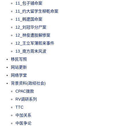
11_包子铺命案
11_约大留学生柳乾命案
11_韩建国命案
12_刘冠华分尸案
12_林俊遭肢解惨案
12_王立军薄熙来事件
13_南方周末风波
移民写照
网站更新
网络学堂
背景资料(政经社会)
CPAC拨款
RV调研系列
TTC
中加关系
中医争论