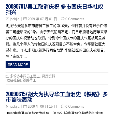
20090701/罢工取消庆祝 多市国庆日华社叹
扫兴
2009 年 07 月 01 日
0 Comments
jackjia
明报/今天是多市市府员工罢工的第10天，但目前并没有显示任何
罢工可能结束的象。由于天气阴晴不定，而且市府场地历年来举
办的国庆庆祝活动也取消，令到今个国庆节的喜庆气氛被明显减
弱。连几个华人的传统国庆庆祝项目亦不能幸免，令华裔社区大
感冇瘾。 华社多项庆祝游行同告取消 华裔社区的国庆庆祝项目，
除了东区华…
READ MORE
多伦多市政员工罢工
,
背景资料
(政经社会)
,
铁路华工
20090615/胡大为执导华工血泪史《铁路》多
巿首映轰动
2009 年 06 月 15 日
0 Comments
jackjia
明报/由香港导演胡大为执导，演员包括香港观众熟悉的梁家辉、