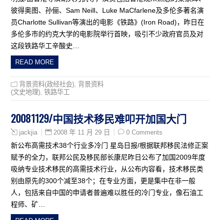
彼得奥图、孙俪、Sam Neill、Luke MaCfarlene及多伦多著名演
员Charlotte Sullivan等演出的电影《铁路》(Iron Road)，昨日在
多伦多巿的约克大学的电影院举行首映，吸引不少政府官员及对
这段铁路华工辛酸史…
READ MORE
背景资料(政经社会)
,
背景资料
(文史地理)
,
铁路华工
20081129/中国技术移民难叩开加国大门
2008 年 11 月 29 日
0 Comments
jackjia
新公布高需技术38个行业多冷门 星岛日报/根据联邦移民法修正案
赋予的全力，联邦公民及移民部长康尼昨日公布了加国2009年度
吸纳专业技术移民的高需技术行业，从公布内容看，技术移民类
别由原先的300个减至38个；在专业方面，更是集中在非一般
人，包括来自中国的申请者普遍难以胜任的冷门专业，像石油工
程师、矿…