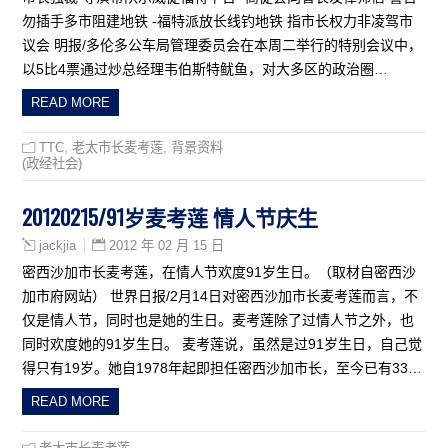
勿插手多市阻建地铁 -福特派放长线钓地铁 指市长权力非凌驾市
议会 明报/多伦多公车局管理委员会在本周二举行的特别会议中，
以5比4票通过炒总经理韦伯斯特鱿鱼，对大多区的政治圈…
READ MORE
TTC
,
老太市长麦考莲
,
背景资料
(政经社会)
20120215/91岁麦考莲 情人节庆生
2012 年 02 月 15 日
jackjia
密西沙加市长麦考莲，在情人节欢度91岁生日。（取材自密西沙
加市府网站） 世界日报/2月14日对密西沙加市长麦考莲而言，不
仅是情人节，同时也是她的生日。麦考莲除了过情人节之外，也
同时欢度她的91岁生日。 麦考莲说，虽然是过91岁生日，自己觉
得只有19岁。她自1978年起即担任密西沙加市长，至今已有33…
READ MORE