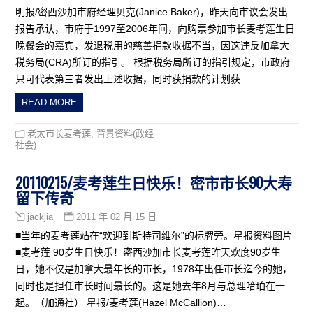
明报/密西沙加市府经理贝克(Janice Baker)，昨天向市议会发出
报告承认，市府于1997至2006年间，向购票参加市长麦考莲生日
晚餐会的嘉宾，发退税用的慈善捐款收据不当，因这违反加拿大
税务局(CRA)所订的指引。 根据税务局所订的指引规定，市政府
只可代表第三者发出上述收据，同时获捐款的计划获…
READ MORE
老太市长麦考莲
,
背景资料(政经
社会)
20110215/麦考莲生日快乐！密市市长90大寿
留下传奇
2011 年 02 月 15 日
jackjia
■当年的麦考莲站在“欢迎到斯特司维尔”的标牌旁。星报资料图片
■麦考莲 90岁生日快乐！密西沙加市长麦考莲昨天欢度90岁生
日，她不仅是加拿大最年长的市长，1978年出任市长迄今的她，
同时也是担任市长时间最长的。这是她去年8月与总理哈珀在一
起。（加通社） 星报/麦考莲(Hazel McCallion)…