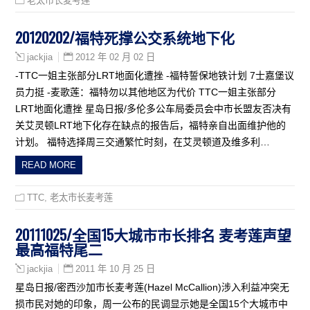
老太市长麦考莲
20120202/福特死撑公交系统地下化
2012 年 02 月 02 日
jackjia
-TTC一姐主张部分LRT地面化遭挫 -福特誓保地铁计划 7士嘉堡议
员力挺 -麦歌莲：福特勿以其他地区为代价 TTC一姐主张部分
LRT地面化遭挫 星岛日报/多伦多公车局委员会中市长盟友否决有
关艾灵顿LRT地下化存在缺点的报告后，福特亲自出面维护他的
计划。 福特选择周三交通繁忙时刻，在艾灵顿道及维多利…
READ MORE
TTC
,
老太市长麦考莲
20111025/全国15大城市市长排名 麦考莲声望
最高福特尾二
2011 年 10 月 25 日
jackjia
星岛日报/密西沙加市长麦考莲(Hazel McCallion)涉入利益冲突无
损市民对她的印象，周一公布的民调显示她是全国15个大城市中