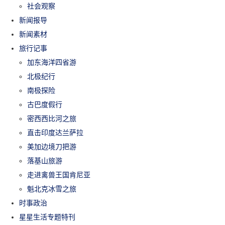
社会观察
新闻报导
新闻素材
旅行记事
加东海洋四省游
北极纪行
南极探险
古巴度假行
密西西比河之旅
直击印度达兰萨拉
美加边境刀把游
落基山旅游
走进禽兽王国肯尼亚
魁北克冰雪之旅
时事政治
星星生活专题特刊