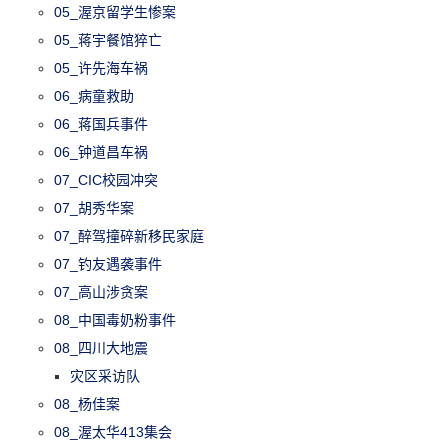
05_渥京留学生惨案
05_蒋宇餐馆猝亡
05_许先海车祸
06_病童救助
06_蒋国兵事件
06_钟道昌车祸
07_CIC校园冲突
07_胡秀华案
07_醉驾撞碎新移民家庭
07_钓友遇袭事件
07_高山涉贪案
08_中国毒奶粉事件
08_四川大地震
灾区采访队
08_杨佳案
08_渥太华413集会