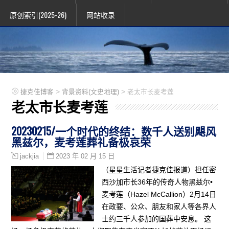
原创索引(2025-26)
网站收录
>
>
捷克佳博客
背景资料(文史地理)
老太市长麦考莲
老太市长麦考莲
20230215/一个时代的终结：数千人送别飓风
黑兹尔，麦考莲葬礼备极哀荣
2023 年 02 月 15 日
jackjia
（星星生活记者捷克佳报道）担任密
西沙加市长36年的传奇人物黑兹尔•
麦考莲（Hazel McCallion）2月14日
在政要、公众、朋友和家人等各界人
士约三千人参加的国葬中安息。 这