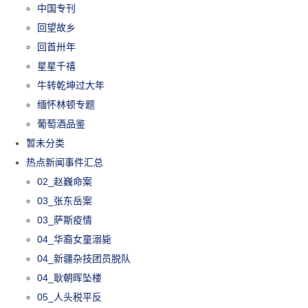
中国专刊
回望故乡
回首卅年
星星千禧
牛转乾坤过大年
缅怀林顿专题
葡萄酒品鉴
暂未分类
热点新闻事件汇总
02_赵巍命案
03_张东岳案
03_萨斯疫情
04_华裔女童溺毙
04_新疆杂技团员脱队
04_耿朝晖坠楼
05_人头税平反