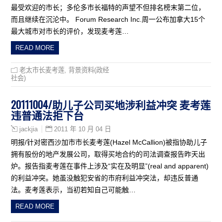
最受欢迎的市长；多伦多市长福特的声望不但排名榜末第二位，
而且继续在沉沦中。 Forum Research Inc.周一公布加拿大15个
最大城市对市长的评价，发现麦考莲…
READ MORE
老太市长麦考莲
,
背景资料(政经
社会)
20111004/助儿子公司买地涉利益冲突 麦考莲
违普通法拒下台
2011 年 10 月 04 日
jackjia
明报/针对密西沙加市市长麦考莲(Hazel McCallion)被指协助儿子
拥有股份的地产发展公司，取得买地合约的司法调查报告昨天出
炉。报告指麦考莲在事件上涉及“实在及明显”(real and apparent)
的利益冲突。她虽没触犯安省的市府利益冲突法，却违反普通
法。麦考莲表示，当初若知自己可能触…
READ MORE