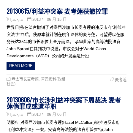
20130615/利益冲突案 麦考莲获撤控罪
2013 年 06 月 15 日
jackjia
世界日报/在法官撤销了对密西沙加市长麦考莲的违反市府“利益冲
突法”控罪后，使原本就计划在明年退休的麦考莲，可望得以在服
务长达35年的市长职位上全身而退。 承审此案的高等法院法官
John Sproat在其判决中说道，市议会对于World Class
Developments（WCD）公司的开发案进行投…
READ MORE
老太市长麦考莲
,
背景资料(政经
麦考莲
社会)
20130606/市长涉利益冲突案下周裁决 麦考
莲倘罪成或遭革职
2013 年 06 月 06 日
jackjia
明报/针对密西沙加市长麦考莲(Hazel McCallion)被控违反市府
《利益冲突法》一案，安省高等法院的法官斯普罗特(John