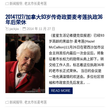
新闻报导
,
老太市长麦考莲
20141127/加拿大93岁传奇政要麦考莲执政36
年后荣休
2014 年 11 月 27 日
jackjia
（星星生活记者捷克佳报道）已经93
岁高龄的黑兹尔·麦考莲(Hazel
McCallion)11月26日在密西沙加市议
会主持其任内最后一次会议后，将象
征着市长权力的勋带从肩上卸下，转
交给工作人员，标志着这位执政36年
的老市长正式荣休。 当日的会议是
一场充满温情的欢送会。多位社区领
袖和市政官员先后发言，…
READ MORE
新闻报导
,
老太市长麦考莲