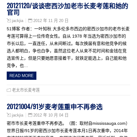
20121120/谈谈密西沙加老市长麦考莲和她的
官司
2012 年 11 月 20 日
jackjia
51博客 作者：一叶知秋 大多伦多市西边的密西沙加市的老市长麦
考莲可算得上一位传奇女性。自从 1978 年当选为密西沙加市的
市长以后，一直连任，从未间断过。每次换届有意和他竞争的候
选人都明白，争也白争，虽然这位老人从来不花时间和金钱在竞
选宣传上，但是只要她愿意接着干，就铁定能选上，自己能和他
竞争，也…
READ MORE
老太市长麦考莲
20121004/91岁麦考莲重申不再参选
2012 年 10 月 04 日
jackjia
密市市长麦考莲重申不再参选。（图：取材自mississauga.com）
世界日报/91岁的密西沙加市长麦考莲本月1日再次重申，2014年