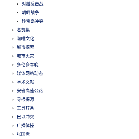
对越反击战
朝鲜战争
珍宝岛冲突
名贤集
咖啡文化
城市探索
城市火灾
多伦多春晚
媒体网络动态
学术文献
安省高速公路
寻根探源
工具辞条
巴以冲突
广播体操
张国焘