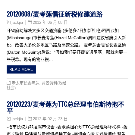
20120608/麦考莲倡征新税修建道路
2012 年 06 月 08 日
jackjia
吁省府助解决大多区交通挤塞 (多伦多7日加新社电)密西沙加
(Mississauga)市长麦考莲(Hazel McCallion)周四建议省府引入新
税，改善大多伦多地区马路及高速公路。 麦考莲会晤省长麦坚迪
(Dalton McGuinty)后说：“假如我们要纾缓交通阻塞，那就需要一
些税款。现有的物业税…
READ MORE
老太市长麦考莲
,
背景资料(政经
社会)
20120223/麦考莲为TTC总经理韦伯斯特抱不
平
2012 年 02 月 23 日
jackjia
-指市长权力非凌驾市议会 -麦歌莲担心炒TTC总经理竖坏榜样 -轰
市长独裁 导演带队示威促福特下台 -商促会向省长发律师信 警告