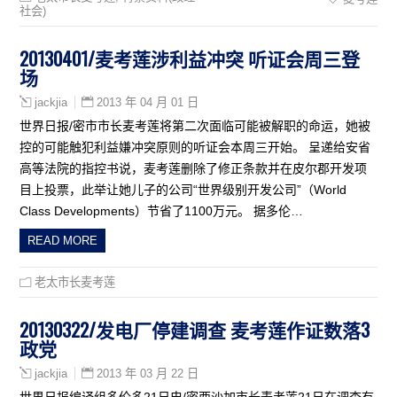
社会)
20130401/麦考莲涉利益冲突 听证会周三登
场
2013 年 04 月 01 日
jackjia
世界日报/密市市长麦考莲将第二次面临可能被解职的命运，她被
控的可能触犯利益嫌冲突原则的听证会本周三开始。 呈递给安省
高等法院的指控书说，麦考莲删除了修正条款并在皮尔郡开发项
目上投票，此举让她儿子的公司“世界级别开发公司”（World
Class Developments）节省了1100万元。 据多伦…
READ MORE
老太市长麦考莲
20130322/发电厂停建调查 麦考莲作证数落3
政党
2013 年 03 月 22 日
jackjia
世界日报编译组多伦多21日电/密西沙加市长麦考莲21日在调查有