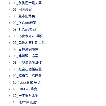
08_灰狗巴士割头案
08_田园命案
08_赵本山移民
09_D-Case档案
09_T-Case档案
09_乌鲁木齐7·5事件
09_乌鲁木齐针刺事件
09_吉林通钢事件
09_弗州理工命案
09_甲型流感(H1N1)
09_红宝石酒楼结业
09_超市东主陈旺案
10_“太亚裔化”争议
10_G8-G20峰会
10_十字弩射杀案
10_法登“间谍论”