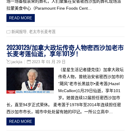
场一场备极哀荣的葬礼，人们聚集在安省密西沙加的葬礼现场派
拉蒙美食中心（Paramount Fine Foods Cent…
READ MORE
新闻报导
,
老太市长麦考莲
20230129/加拿大政坛传奇人物密西沙加老市
长麦考莲仙逝，享年101岁！
2023 年 01 月 29 日
jackjia
（星星生活记者捷克佳）加拿大政坛
传奇人物，曾统治安省密西沙加市的
“飓风”老市长黑兹尔•麦考莲(Hazel
McCallion)1月29日仙逝，享年101
岁。她曾连续12届担任密西沙加市
长，直至94岁正式荣休。 麦考莲于1978年至2014年连续担任密
西沙加市市长，城市中处处留有她的印记。一所公立高中…
READ MORE