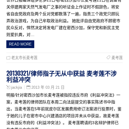
关停建两家天然气发电厂之事的听证会上作证时不假辞色，将安
省自由党政府及两个反对党都数落了一遍，指责三个政党只顾玩
弄政治游戏，为自己牟取政治利益。 她批评自由党政府不顾密市
民众反对，悍然决定将发电厂建在密西沙加，保守党和新民主党
则爱扒粪，对…
READ MORE
老太市长麦考莲
麦考莲
20130321/律师指子无从中获益 麦考莲不涉
利益冲突
2013 年 03 月 21 日
jackjia
明报/针对密西沙加市长麦考莲被指控违反市府《利益冲突法》一
案，麦考莲的律师团队在本周二向法庭提交的事实陈述书中指
出，当麦考莲在5年前就皮尔区发展费用修订法案进行投票时，鉴
于她的儿子在密市中心兴建酒店的项目并未从中获益，故麦考莲
没有违反市府的《利益冲突法》。 麦考莲聘请的3名辩护律师已