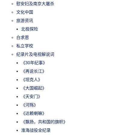
慰安妇及南京大屠杀
文化中国
旅游资讯
北极探险
白求恩
私立学校
纪录片及电视解说词
《30年纪事》
《再说长江》
《坦克人》
《大国崛起》
《天安门》
《河殇》
《达赖喇嘛》
《飘扬，共和国的旗帜》
淮海战役全纪录