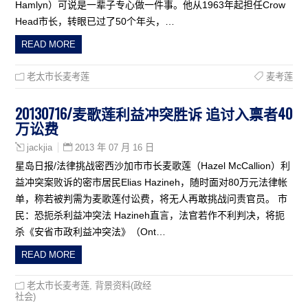
Hamlyn）可说是一辈子专心做一件事。他从1963年起担任Crow
Head市长，转眼已过了50个年头，…
READ MORE
老太市长麦考莲
麦考莲
20130716/麦歌莲利益冲突胜诉 追讨入禀者40
万讼费
2013 年 07 月 16 日
jackjia
星岛日报/法律挑战密西沙加市市长麦歌莲（Hazel McCallion）利
益冲突案败诉的密市居民Elias Hazineh，随时面对80万元法律帐
单，称若被判需为麦歌莲付讼费，将无人再敢挑战问责官员。 市
民：恐扼杀利益冲突法 Hazineh直言，法官若作不利判决，将扼
杀《安省市政利益冲突法》（Ont…
READ MORE
老太市长麦考莲
,
背景资料(政经
社会)