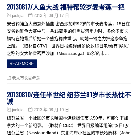
20130817/人鱼大战 福特帮92岁麦考莲一把
2013 年 08 月 17 日
jackjia
安省钓鲑鱼大赛意外插曲 密西沙加市92岁的市长麦考莲，15日在
安省钓鲑鱼大赛中与一条16磅重的鲑鱼拔河角力时，多伦多市长
福特在她背后给她一个熊抱稳住重心，助她一臂之力把这条鱼拖
上船。（取材自CTV） 世界日报编译组多伦多16日电/素有“飓风”
之称的安大略省密西沙加（Mississauga）92岁的市…
READ MORE
老太市长麦考莲
20130810/连任半世纪 纽芬兰81岁市长热忱不
减
2013 年 08 月 10 日
jackjia
纽芬兰省一小社区的市长哈姆林连续担任市长50年，可能创下加
拿大的一个新纪录。（取材自CBC） 世界日报编译组综合9日电/
纽芬兰省（Newfoundland）东北海岸小社区的市长哈姆林（John