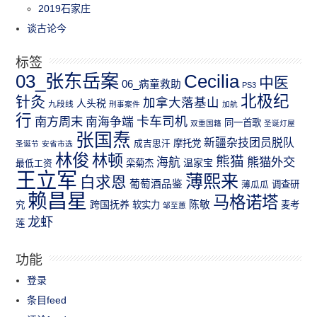
2019石家庄
谈古论今
标签
03_张东岳案
Cecilia
中医
06_病童救助
PS3
北极纪
针灸
加拿大落基山
人头税
九段线
刑事案件
加航
行
南方周末
卡车司机
南海争端
同一首歌
双重国籍
圣诞灯屋
张国焘
新疆杂技团员脱队
成吉思汗
摩托党
圣诞节
安省市选
林俊
林顿
熊猫
熊猫外交
海航
温家宝
最低工资
栾菊杰
王立军
薄熙来
白求恩
葡萄酒品鉴
薄瓜瓜
调查研
赖昌星
马格诺塔
跨国抚养
陈敏
究
软实力
麦考
邹至蕙
龙虾
莲
功能
登录
条目feed