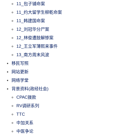
11_包子铺命案
11_约大留学生柳乾命案
11_韩建国命案
12_刘冠华分尸案
12_林俊遭肢解惨案
12_王立军薄熙来事件
13_南方周末风波
移民写照
网站更新
网络学堂
背景资料(政经社会)
CPAC拨款
RV调研系列
TTC
中加关系
中医争论