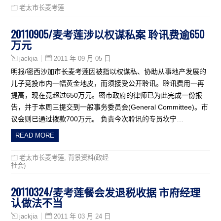
老太市长麦考莲
20110905/麦考莲涉以权谋私案 聆讯费逾650
万元
2011 年 09 月 05 日
jackjia
明报/密西沙加市长麦考莲因被指以权谋私、协助从事地产发展的
儿子竞投市内一幅黄金地皮，而须接受公开聆讯。聆讯费用一再
提高，现在竟超过650万元。密市政府的律师已为此完成一份报
告，并于本周三提交到一般事务委员会(General Committee)。市
议会则已通过拨款700万元。 负责今次聆讯的专员坎宁…
READ MORE
老太市长麦考莲
,
背景资料(政经
社会)
20110324/麦考莲餐会发退税收据 市府经理
认做法不当
2011 年 03 月 24 日
jackjia