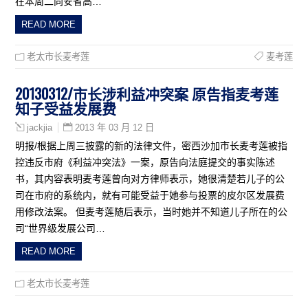
在本周二向安省高…
READ MORE
老太市长麦考莲
麦考莲
20130312/市长涉利益冲突案 原告指麦考莲
知子受益发展费
2013 年 03 月 12 日
jackjia
明报/根据上周三披露的新的法律文件，密西沙加市长麦考莲被指
控违反市府《利益冲突法》一案，原告向法庭提交的事实陈述
书，其内容表明麦考莲曾向对方律师表示，她很清楚若儿子的公
司在市府的系统内，就有可能受益于她参与投票的皮尔区发展费
用修改法案。 但麦考莲随后表示，当时她并不知道儿子所在的公
司“世界级发展公司…
READ MORE
老太市长麦考莲