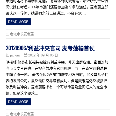
市选时她将不再参加竞选。 有媒体询问麦考莲，最近听到一些传
闻说她在考虑2014年市选时还要参加选举争取连任，麦考莲立即
否认这一传闻，她说她之前已经讲过，不会在20…
READ MORE
老太市长麦考莲
20120906/利益冲突官司 麦考莲输首仗
2012 年 09 月 06 日
jackjia
明报/多伦多市长福特被控有利益冲突，昨天出庭应讯。密西沙加
老市长麦考莲也正在被利益冲突官司纠缠，而且在该官司的过程
中输了第一仗。 麦考莲因为密市市府卖地发展时，涉及其儿子代
表的发展公司，虽然最后交易没有成功，但是麦考莲仍然被指控
涉及利益冲突。麦考莲要求有一个可以传召及盘问证人的完全审
讯，但是这个要求…
READ MORE
老太市长麦考莲