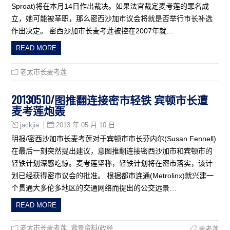
Sproat)将在本月14日作出裁决。如果法官裁定麦考莲的罪名成
立，她可能被革职，那么密西沙加市议会将就是否举行市长补选
作出决定。 密西沙加市长麦考莲被控在2007年就…
READ MORE
老太市长麦考莲
20130510/图推翻连接密市轻铁 宾顿市长遭
麦考莲炮轰
2013 年 05 月 10 日
jackjia
明报/密西沙加市长麦考莲对于宾顿市市长芬内尔(Susan Fennell)
在最后一刻突然提出建议，意图推翻连接密西沙加市和宾顿市的
轻铁计划深感吃惊。麦考莲坚称，轻铁计划将在密市落实，该计
划已经获得密市议会的批准。 根据都市连通(Metrolinx)就兴建一
个贯通大多伦多地区的交通网络而提出的公交远景…
READ MORE
老太市长麦考莲
,
背景资料(政经
麦考莲