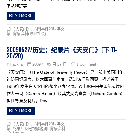
书从维护学…
READ MORE
《天安门》
,
六四事件20周年文
献
,
背景资料(政经社会)
20090527/历史：纪录片《天安门》(下·11-
20/20)
2009 年 05 月 27 日
1 Comment
jackjia
《天安门》（The Gate of Heavenly Peace）是一部由美国制作
的访问纪录片，以六四事件角度，透过访问及回顾，描述关于
1989年发生在天安门的整个八九学运。该电影是由美国纪录片制
作人卡玛（Carma Hinton）及其丈夫高富贵（Richard Gordon）
担任导演及制片，Dav…
READ MORE
《天安门》
,
六四事件20周年文
献
,
纪录片及电视解说词
,
背景资料