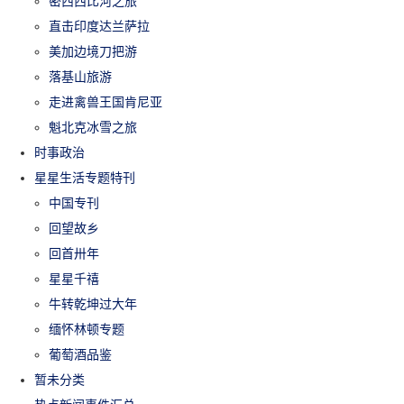
密西西比河之旅
直击印度达兰萨拉
美加边境刀把游
落基山旅游
走进禽兽王国肯尼亚
魁北克冰雪之旅
时事政治
星星生活专题特刊
中国专刊
回望故乡
回首卅年
星星千禧
牛转乾坤过大年
缅怀林顿专题
葡萄酒品鉴
暂未分类