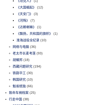
《坦克人》
(1)
《大国崛起》
(12)
《天安门》
(3)
《河殇》
(7)
《达赖喇嘛》
(1)
《飘扬，共和国的旗帜》
(1)
淮海战役全纪录
(10)
网络与电脑
(36)
老太市长麦考莲
(93)
胡耀邦
(18)
西藏问题研究
(194)
铁路华工
(30)
韩国研究
(10)
魁省统独
(66)
致命车祸档案
(25)
行走中国
(38)