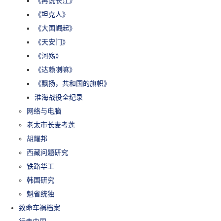
《再说长江》
《坦克人》
《大国崛起》
《天安门》
《河殇》
《达赖喇嘛》
《飘扬，共和国的旗帜》
淮海战役全纪录
网络与电脑
老太市长麦考莲
胡耀邦
西藏问题研究
铁路华工
韩国研究
魁省统独
致命车祸档案