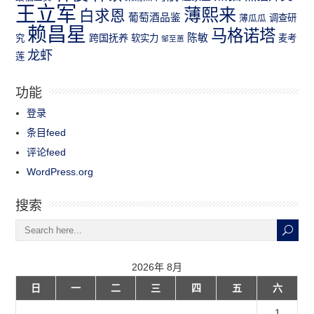
王立军
薄熙来
白求恩
葡萄酒品鉴
薄瓜瓜
调查研
赖昌星
马格诺塔
跨国抚养
陈敏
究
软实力
麦考
邹至蕙
龙虾
莲
功能
登录
条目feed
评论feed
WordPress.org
搜索
2026年 8月
日
一
二
三
四
五
六
1