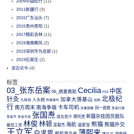
2009中国纪行
(11)
2011新疆行
(3)
2015广东汕头
(7)
2015贵州贵阳
(1)
2017精彩吉林
(11)
2019海南椰风
(2)
2019深圳华为总部
(1)
2019石家庄
(2)
谈古论今
(4)
标签
03_张东岳案
Cecilia
中医
06_病童救助
PS3
北极纪
针灸
加拿大落基山
人头税
九段线
刑事案件
加航
行
南方周末
卡车司机
南海争端
同一首歌
双重国籍
圣诞灯屋
张国焘
新疆杂技团员脱队
成吉思汗
摩托党
圣诞节
安省市选
林俊
林顿
熊猫
熊猫外交
海航
温家宝
最低工资
栾菊杰
王立军
薄熙来
白求恩
葡萄酒品鉴
薄瓜瓜
调查研