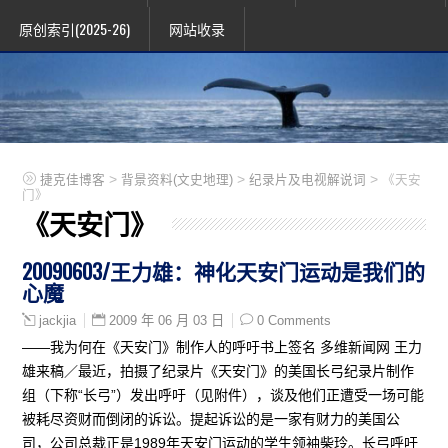
原创索引(2025-26)
网站收录
>
>
>
捷克佳博客
背景资料(文史地理)
纪录片及电视解说词
《天安
门》
《天安门》
20090603/王力雄：神化天安门运动是我们的
心魔
2009 年 06 月 03 日
0 Comments
jackjia
——我为何在《天安门》制作人的呼吁书上签名 多维新闻网 王力
雄来稿／最近，拍摄了纪录片《天安门》的美国长弓纪录片制作
组（下称“长弓”）发出呼吁（见附件），谈及他们正遭受一场可能
被耗尽资财而倒闭的诉讼。提起诉讼的是一家有财力的美国公
司，公司总裁正是1989年天安门运动的学生领袖柴玲。长弓呼吁