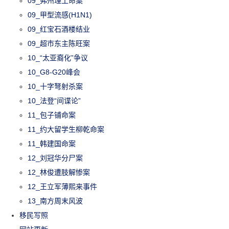
09_弗州理工命案
09_甲型流感(H1N1)
09_红宝石酒楼结业
09_超市东主陈旺案
10_“太亚裔化”争议
10_G8-G20峰会
10_十字弩射杀案
10_法登“间谍论”
11_包子铺命案
11_约大留学生柳乾命案
11_韩建国命案
12_刘冠华分尸案
12_林俊遭肢解惨案
12_王立军薄熙来事件
13_南方周末风波
移民写照