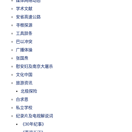
媒体网络动态
学术文献
安省高速公路
寻根探源
工具辞条
巴以冲突
广播体操
张国焘
慰安妇及南京大屠杀
文化中国
旅游资讯
北极探险
白求恩
私立学校
纪录片及电视解说词
《30年纪事》