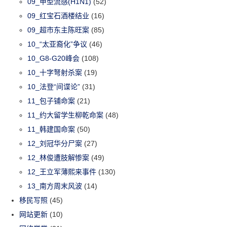
09_甲型流感(H1N1)
(52)
09_红宝石酒楼结业
(16)
09_超市东主陈旺案
(85)
10_“太亚裔化”争议
(46)
10_G8-G20峰会
(108)
10_十字弩射杀案
(19)
10_法登“间谍论”
(31)
11_包子铺命案
(21)
11_约大留学生柳乾命案
(48)
11_韩建国命案
(50)
12_刘冠华分尸案
(27)
12_林俊遭肢解惨案
(49)
12_王立军薄熙来事件
(130)
13_南方周末风波
(14)
移民写照
(45)
网站更新
(10)