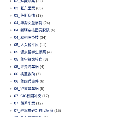
02_赵巍命案
(22)
03_张东岳案
(83)
03_萨斯疫情
(19)
04_华裔女童溺毙
(24)
04_新疆杂技团员脱队
(6)
04_耿朝晖坠楼
(34)
05_人头税平反
(11)
05_渥京留学生惨案
(4)
05_蒋宇餐馆猝亡
(8)
05_许先海车祸
(4)
06_病童救助
(7)
06_蒋国兵事件
(6)
06_钟道昌车祸
(5)
07_CIC校园冲突
(17)
07_胡秀华案
(12)
07_醉驾撞碎新移民家庭
(15)