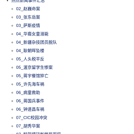
热点新闻事件汇总
02_赵巍命案
03_张东岳案
03_萨斯疫情
04_华裔女童溺毙
04_新疆杂技团员脱队
04_耿朝晖坠楼
05_人头税平反
05_渥京留学生惨案
05_蒋宇餐馆猝亡
05_许先海车祸
06_病童救助
06_蒋国兵事件
06_钟道昌车祸
07_CIC校园冲突
07_胡秀华案