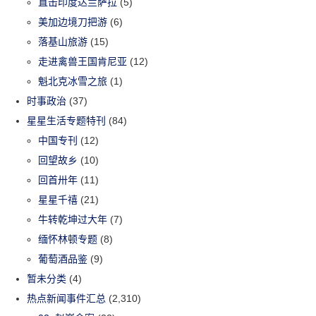
直击印度达兰萨拉
(5)
美加边境刀把游
(6)
落基山旅游
(15)
走进禽兽王国肯尼亚
(12)
魁北克冰雪之旅
(1)
时事政治
(37)
星星生活专题特刊
(84)
中国专刊
(12)
回望故乡
(10)
回首卅年
(11)
星星千禧
(21)
牛转乾坤过大年
(7)
缅怀林顿专题
(8)
葡萄酒品鉴
(9)
暂未分类
(4)
热点新闻事件汇总
(2,310)