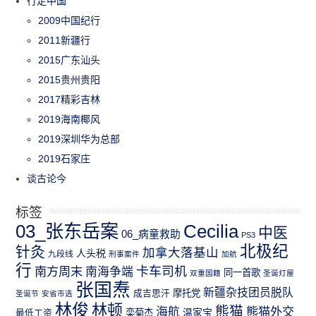
行走中国
2009中国纪行
2011新疆行
2015广东汕头
2015贵州贵阳
2017精彩吉林
2019海南椰风
2019深圳华为总部
2019石家庄
谈古论今
标签
03_张东岳案
Cecilia
中医
06_病童救助
PS3
北极纪
针灸
加拿大落基山
人头税
九段线
刑事案件
加航
行
南方周末
卡车司机
南海争端
同一首歌
双重国籍
圣诞灯屋
张国焘
新疆杂技团员脱队
成吉思汗
摩托党
圣诞节
安省市选
林俊
林顿
熊猫
熊猫外交
海航
温家宝
最低工资
栾菊杰