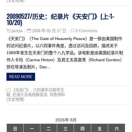
(文史地理)
20090527/历史：纪录片《天安门》(上·1-
10/20)
2009 年 05 月 27 日
0 Comments
jackjia
《天安门》（The Gate of Heavenly Peace）是一部由美国制作
的访问纪录片，以六四事件角度，透过访问及回顾，描述关于
1989年发生在天安门的整个八九学运。该电影是由美国纪录片制
作人卡玛（Carma Hinton）及其丈夫高富贵（Richard Gordon）
担任导演及制片，Dav…
READ MORE
《天安门》
,
六四事件20周年文
献
,
纪录片及电视解说词
,
背景资料
(文史地理)
2026年 8月
日
一
二
三
四
五
六