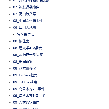
07_醉驾撞碎新移民家庭
07_钓友遇袭事件
07_高山涉贪案
08_中国毒奶粉事件
08_四川大地震
灾区采访队
08_杨佳案
08_渥太华413集会
08_灰狗巴士割头案
08_田园命案
08_赵本山移民
09_D-Case档案
09_T-Case档案
09_乌鲁木齐7·5事件
09_乌鲁木齐针刺事件
09_吉林通钢事件