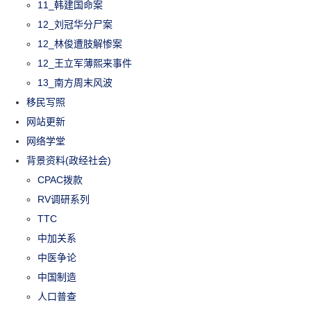
11_韩建国命案
12_刘冠华分尸案
12_林俊遭肢解惨案
12_王立军薄熙来事件
13_南方周末风波
移民写照
网站更新
网络学堂
背景资料(政经社会)
CPAC拨款
RV调研系列
TTC
中加关系
中医争论
中国制造
人口普查