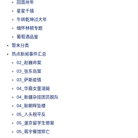
回首卅年
星星千禧
牛转乾坤过大年
缅怀林顿专题
葡萄酒品鉴
暂未分类
热点新闻事件汇总
02_赵巍命案
03_张东岳案
03_萨斯疫情
04_华裔女童溺毙
04_新疆杂技团员脱队
04_耿朝晖坠楼
05_人头税平反
05_渥京留学生惨案
05_蒋宇餐馆猝亡