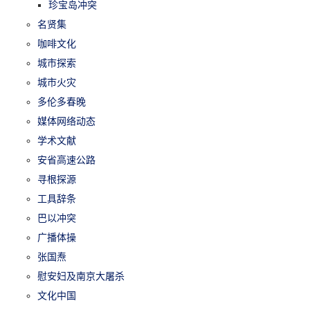
珍宝岛冲突
名贤集
咖啡文化
城市探索
城市火灾
多伦多春晚
媒体网络动态
学术文献
安省高速公路
寻根探源
工具辞条
巴以冲突
广播体操
张国焘
慰安妇及南京大屠杀
文化中国