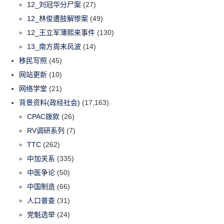
12_刘冠华分尸案
(27)
12_林俊遭肢解惨案
(49)
12_王立军薄熙来事件
(130)
13_南方周末风波
(14)
移民写照
(45)
网站更新
(10)
网络学堂
(21)
背景资料(政经社会)
(17,163)
CPAC拨款
(26)
RV调研系列
(7)
TTC
(262)
中加关系
(335)
中医争论
(50)
中国制造
(66)
人口普查
(31)
党魁选举
(24)