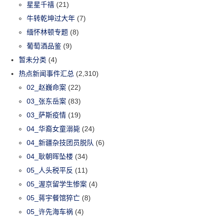
星星千禧
(21)
牛转乾坤过大年
(7)
缅怀林顿专题
(8)
葡萄酒品鉴
(9)
暂未分类
(4)
热点新闻事件汇总
(2,310)
02_赵巍命案
(22)
03_张东岳案
(83)
03_萨斯疫情
(19)
04_华裔女童溺毙
(24)
04_新疆杂技团员脱队
(6)
04_耿朝晖坠楼
(34)
05_人头税平反
(11)
05_渥京留学生惨案
(4)
05_蒋宇餐馆猝亡
(8)
05_许先海车祸
(4)