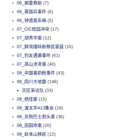
06_病童救助
(7)
06_蒋国兵事件
(6)
06_钟道昌车祸
(5)
07_CIC校园冲突
(17)
07_胡秀华案
(12)
07_醉驾撞碎新移民家庭
(15)
07_钓友遇袭事件
(61)
07_高山涉贪案
(40)
08_中国毒奶粉事件
(43)
08_四川大地震
(146)
灾区采访队
(33)
08_杨佳案
(15)
08_渥太华413集会
(18)
08_灰狗巴士割头案
(36)
08_田园命案
(20)
08_赵本山移民
(12)