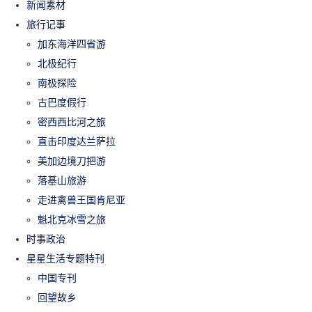
新闻素材
旅行记事
加东海洋四省游
北极纪行
南极探险
古巴度假行
密西西比河之旅
直击印度达兰萨拉
美加边境刀把游
落基山旅游
走进禽兽王国肯尼亚
魁北克冰雪之旅
时事政治
星星生活专题特刊
中国专刊
回望故乡