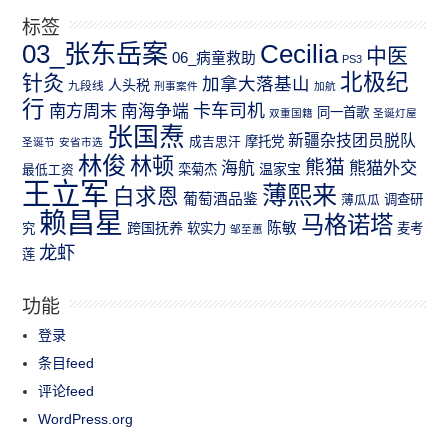
标签
03_张东岳案
Cecilia
中医
06_病童救助
PS3
北极纪
针灸
加拿大落基山
人头税
九段线
刑事案件
加航
行
南方周末
卡车司机
南海争端
同一首歌
双重国籍
圣诞灯屋
张国焘
新疆杂技团员脱队
成吉思汗
摩托党
圣诞节
安省市选
林俊
林顿
熊猫
熊猫外交
海航
温家宝
最低工资
栾菊杰
王立军
薄熙来
白求恩
葡萄酒品鉴
薄瓜瓜
调查研
赖昌星
马格诺塔
跨国抚养
陈敏
究
软实力
麦考
邹至蕙
龙虾
莲
功能
登录
条目feed
评论feed
WordPress.org