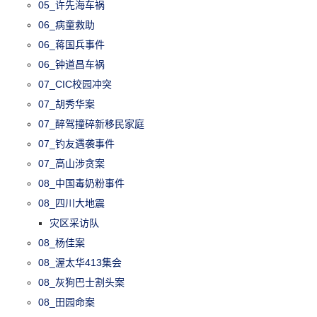
05_许先海车祸
06_病童救助
06_蒋国兵事件
06_钟道昌车祸
07_CIC校园冲突
07_胡秀华案
07_醉驾撞碎新移民家庭
07_钓友遇袭事件
07_高山涉贪案
08_中国毒奶粉事件
08_四川大地震
灾区采访队
08_杨佳案
08_渥太华413集会
08_灰狗巴士割头案
08_田园命案