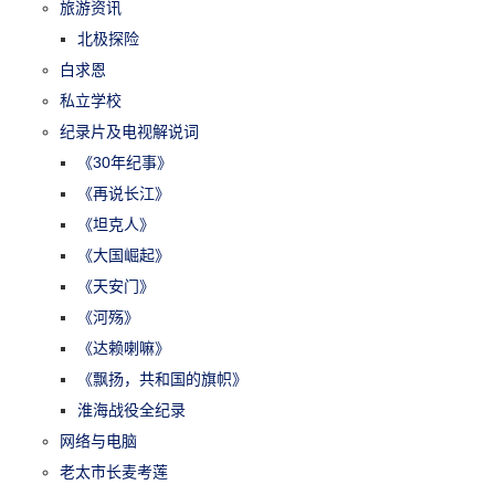
旅游资讯
北极探险
白求恩
私立学校
纪录片及电视解说词
《30年纪事》
《再说长江》
《坦克人》
《大国崛起》
《天安门》
《河殇》
《达赖喇嘛》
《飘扬，共和国的旗帜》
淮海战役全纪录
网络与电脑
老太市长麦考莲