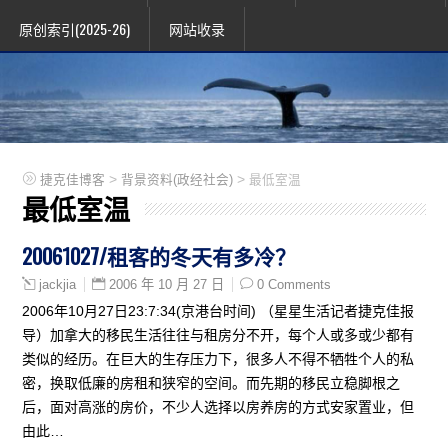
原创索引(2025-26)
网站收录
>
>
捷克佳博客
背景资料(政经社会)
最低室温
最低室温
20061027/租客的冬天有多冷？
2006 年 10 月 27 日
0 Comments
jackjia
2006年10月27日23:7:34(京港台时间) （星星生活记者捷克佳报
导）加拿大的移民生活往往与租房分不开，每个人或多或少都有
类似的经历。在巨大的生存压力下，很多人不得不牺牲个人的私
密，换取低廉的房租和狭窄的空间。而先期的移民立稳脚根之
后，面对高涨的房价，不少人选择以房养房的方式安家置业，但
由此…