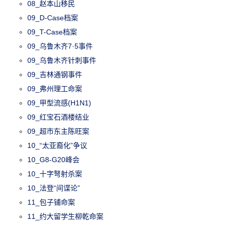
08_赵本山移民
09_D-Case档案
09_T-Case档案
09_乌鲁木齐7·5事件
09_乌鲁木齐针刺事件
09_吉林通钢事件
09_弗州理工命案
09_甲型流感(H1N1)
09_红宝石酒楼结业
09_超市东主陈旺案
10_“太亚裔化”争议
10_G8-G20峰会
10_十字弩射杀案
10_法登“间谍论”
11_包子铺命案
11_约大留学生柳乾命案