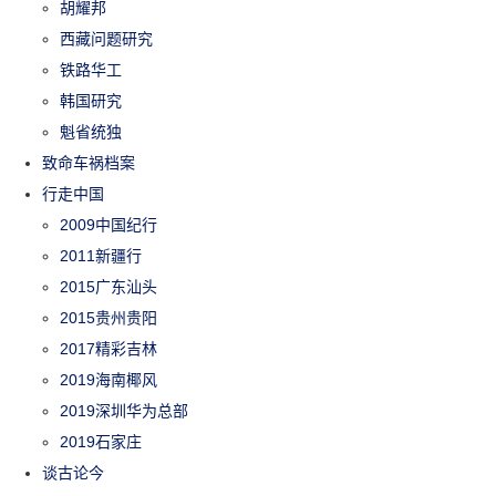
胡耀邦
西藏问题研究
铁路华工
韩国研究
魁省统独
致命车祸档案
行走中国
2009中国纪行
2011新疆行
2015广东汕头
2015贵州贵阳
2017精彩吉林
2019海南椰风
2019深圳华为总部
2019石家庄
谈古论今