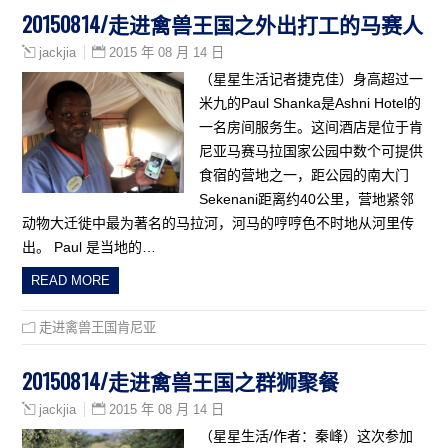
20150814/走进禽兽王国之外出打工的马赛人
2015 年 08 月 14 日
jackjia
（星星生活记者捷克佳）身高超过一
米九的Paul Shanka是Ashni Hotel的
一名房间服务生。这间酒店是位于肯
尼亚马赛马拉国家公园中数个可提供
食宿的营地之一，距公园的南大门
Sekenani距离约40公里，营地紧邻
动物大迁徙中最为著名的马拉河，河马的哼哼色不时地从河里传
出。 Paul 是当地的…
READ MORE
走进禽兽王国肯尼亚
20150814/走进禽兽王国之群狮聚餐
2015 年 08 月 14 日
jackjia
（星星生活/作者：秦峰）这次参加