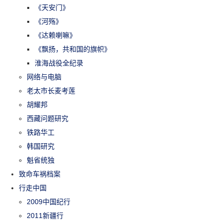
《天安门》
《河殇》
《达赖喇嘛》
《飘扬，共和国的旗帜》
淮海战役全纪录
网络与电脑
老太市长麦考莲
胡耀邦
西藏问题研究
铁路华工
韩国研究
魁省统独
致命车祸档案
行走中国
2009中国纪行
2011新疆行