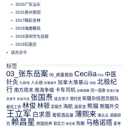
2015广东汕头
2015贵州贵阳
2017精彩吉林
2019海南椰风
2019深圳华为总部
2019石家庄
谈古论今
标签
03_张东岳案
Cecilia
中医
06_病童救助
PS3
北极纪
针灸
加拿大落基山
人头税
九段线
刑事案件
加航
行
南方周末
卡车司机
南海争端
同一首歌
双重国籍
圣诞灯屋
张国焘
新疆杂技团员脱队
成吉思汗
摩托党
圣诞节
安省市选
林俊
林顿
熊猫
熊猫外交
海航
温家宝
最低工资
栾菊杰
王立军
薄熙来
白求恩
葡萄酒品鉴
薄瓜瓜
调查研
赖昌星
马格诺塔
跨国抚养
陈敏
究
软实力
麦考
邹至蕙