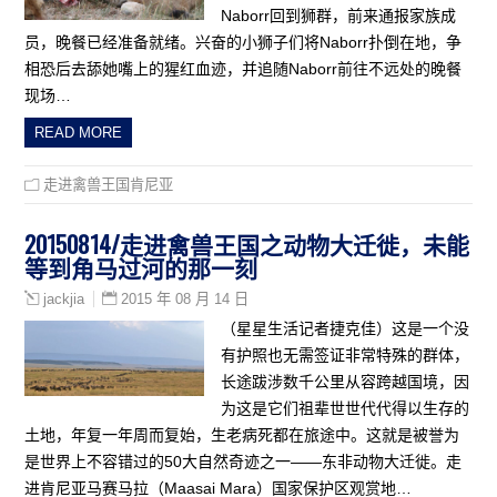
Naborr回到狮群，前来通报家族成
员，晚餐已经准备就绪。兴奋的小狮子们将Naborr扑倒在地，争
相恐后去舔她嘴上的猩红血迹，并追随Naborr前往不远处的晚餐
现场…
READ MORE
走进禽兽王国肯尼亚
20150814/走进禽兽王国之动物大迁徙，未能
等到角马过河的那一刻
2015 年 08 月 14 日
jackjia
（星星生活记者捷克佳）这是一个没
有护照也无需签证非常特殊的群体，
长途跋涉数千公里从容跨越国境，因
为这是它们祖辈世世代代得以生存的
土地，年复一年周而复始，生老病死都在旅途中。这就是被誉为
是世界上不容错过的50大自然奇迹之一——东非动物大迁徙。走
进肯尼亚马赛马拉（Maasai Mara）国家保护区观赏地…