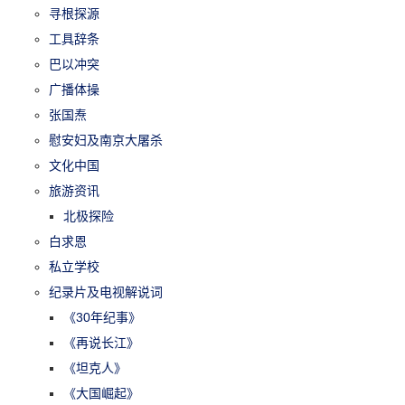
寻根探源
工具辞条
巴以冲突
广播体操
张国焘
慰安妇及南京大屠杀
文化中国
旅游资讯
北极探险
白求恩
私立学校
纪录片及电视解说词
《30年纪事》
《再说长江》
《坦克人》
《大国崛起》