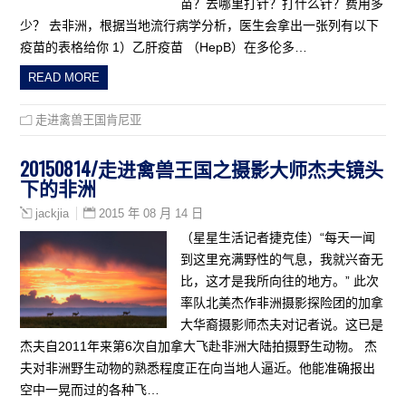
苗？去哪里打针？打什么针？费用多
少？ 去非洲，根据当地流行病学分析，医生会拿出一张列有以下
疫苗的表格给你 1）乙肝疫苗 （HepB）在多伦多…
READ MORE
走进禽兽王国肯尼亚
20150814/走进禽兽王国之摄影大师杰夫镜头
下的非洲
2015 年 08 月 14 日
jackjia
（星星生活记者捷克佳）“每天一闻
到这里充满野性的气息，我就兴奋无
比，这才是我所向往的地方。” 此次
率队北美杰作非洲摄影探险团的加拿
大华裔摄影师杰夫对记者说。这已是
杰夫自2011年来第6次自加拿大飞赴非洲大陆拍摄野生动物。 杰
夫对非洲野生动物的熟悉程度正在向当地人逼近。他能准确报出
空中一晃而过的各种飞…