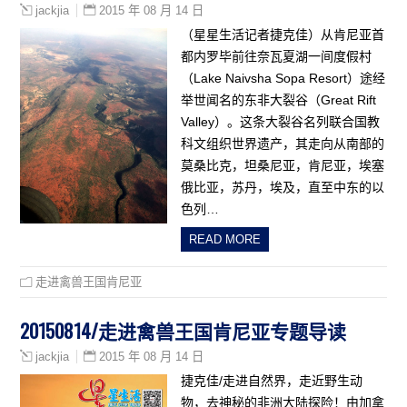
2015 年 08 月 14 日
jackjia
（星星生活记者捷克佳）从肯尼亚首
都内罗毕前往奈瓦夏湖一间度假村
（Lake Naivsha Sopa Resort）途经
举世闻名的东非大裂谷（Great Rift
Valley）。这条大裂谷名列联合国教
科文组织世界遗产，其走向从南部的
莫桑比克，坦桑尼亚，肯尼亚，埃塞
俄比亚，苏丹，埃及，直至中东的以
色列…
READ MORE
走进禽兽王国肯尼亚
20150814/走进禽兽王国肯尼亚专题导读
2015 年 08 月 14 日
jackjia
捷克佳/走进自然界，走近野生动
物，去神秘的非洲大陆探险！由加拿