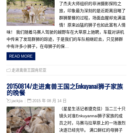
了杰夫大师组织的非洲摄影探险之
旅，印象最为深刻的是近距离目睹了
群狮聚餐的过程，场面血腥却充满温
情！原来凶猛的狮子也如此富有人情
味！ 我们随着马赛人驾驶的越野车在大草原上驰聘，车载对讲机
中传来了发现群狮的踪迹，于是我们的车队相继赶去，只见狮群
中有许多小狮子，在母狮子的保…
READ MORE
走进禽兽王国肯尼亚
20150814/走进禽兽王国之Enkuyanai狮子家族
的晚餐
2015 年 08 月 14 日
jackjia
（星星生活记者捷克佳）当二三十只
镜头对准Enkuyannai狮子家族的成
员之时，马赛马拉草原上的一场激烈
决逐已经完毕。 满口鲜红的母狮子