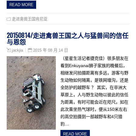
READ MORE
走进禽兽王国肯尼亚
20150814/走进禽兽王国之人与猛兽间的信任
与恩怨
2015 年 08 月 14 日
jackjia
（星星生活记者捷克佳）很多朋友在
看到Enkuyanai狮子家族的晚餐后，
相继发问拍摄距离有多远，游客与野
生动物如何隔离，是铁网壕沟，还是
全防护的越野车 ？ 其实，在非洲大
草原上，人与野生动物以彼此的信任
为距离，有时可能会近在咫尺。如在
此次乘坐热气球时，便从150米左右
的高空拍摄到一部越野车和4只猎
豹…
READ MORE