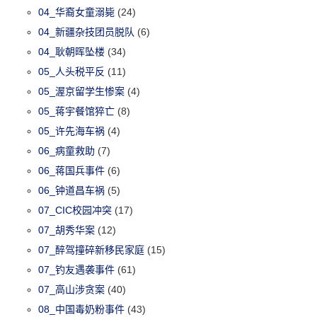
04_华裔女童溺毙
(24)
04_新疆杂技团员脱队
(6)
04_耿朝晖坠楼
(34)
05_人头税平反
(11)
05_渥京留学生惨案
(4)
05_蒋宇餐馆猝亡
(8)
05_许先海车祸
(4)
06_病童救助
(7)
06_蒋国兵事件
(6)
06_钟道昌车祸
(5)
07_CIC校园冲突
(17)
07_胡秀华案
(12)
07_醉驾撞碎新移民家庭
(15)
07_钓友遇袭事件
(61)
07_高山涉贪案
(40)
08_中国毒奶粉事件
(43)