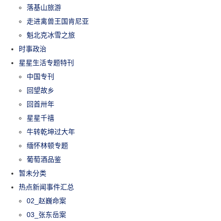
落基山旅游
走进禽兽王国肯尼亚
魁北克冰雪之旅
时事政治
星星生活专题特刊
中国专刊
回望故乡
回首卅年
星星千禧
牛转乾坤过大年
缅怀林顿专题
葡萄酒品鉴
暂未分类
热点新闻事件汇总
02_赵巍命案
03_张东岳案