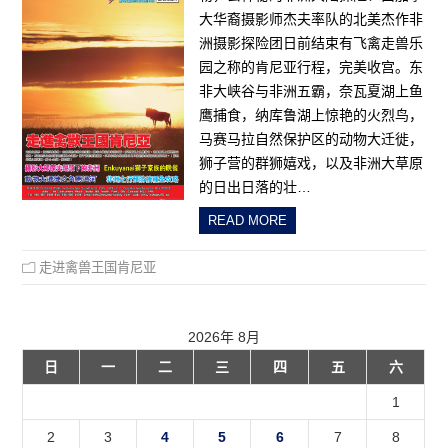
大华裔摄影师杰夫率队的北美杰作非
洲摄影探险团日前结束有飞禽走兽乐
园之称的肯尼亚行程，完美收宫。东
非大峡谷与非洲五霸，奈瓦夏湖上鱼
鹰捕食，纳库鲁湖上惊艳的火烈鸟，
马赛马拉自然保护区的动物大迁徙，
狮子营的群狮嬉戏，以及非洲大草原
的日出日落的壮…
READ MORE
走进禽兽王国肯尼亚
2026年 8月
日
一
二
三
四
五
六
1
2
3
4
5
6
7
8