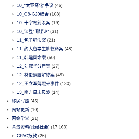
10_“太亚裔化”争议
(46)
10_G8-G20峰会
(108)
10_十字弩射杀案
(19)
10_法登“间谍论”
(31)
11_包子铺命案
(21)
11_约大留学生柳乾命案
(48)
11_韩建国命案
(50)
12_刘冠华分尸案
(27)
12_林俊遭肢解惨案
(49)
12_王立军薄熙来事件
(130)
13_南方周末风波
(14)
移民写照
(45)
网站更新
(10)
网络学堂
(21)
背景资料(政经社会)
(17,163)
CPAC拨款
(26)