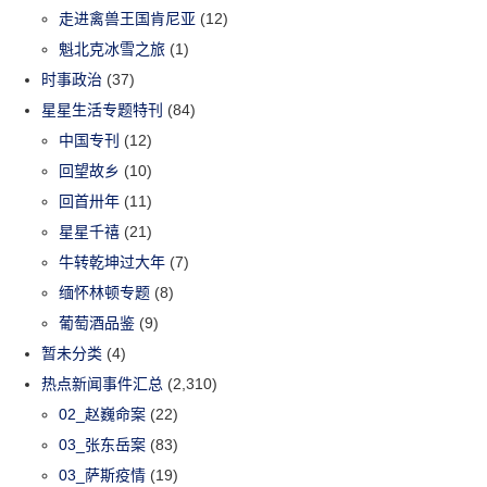
走进禽兽王国肯尼亚
(12)
魁北克冰雪之旅
(1)
时事政治
(37)
星星生活专题特刊
(84)
中国专刊
(12)
回望故乡
(10)
回首卅年
(11)
星星千禧
(21)
牛转乾坤过大年
(7)
缅怀林顿专题
(8)
葡萄酒品鉴
(9)
暂未分类
(4)
热点新闻事件汇总
(2,310)
02_赵巍命案
(22)
03_张东岳案
(83)
03_萨斯疫情
(19)