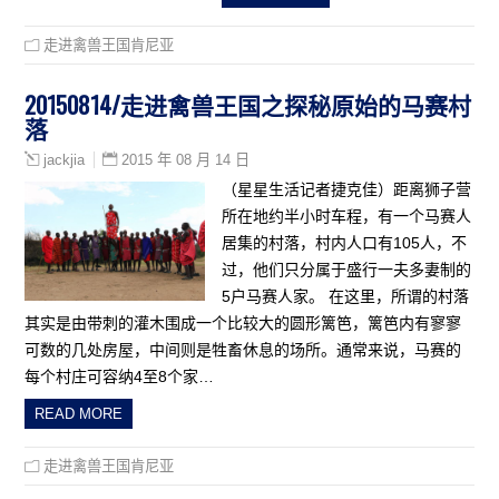
走进禽兽王国肯尼亚
20150814/走进禽兽王国之探秘原始的马赛村
落
2015 年 08 月 14 日
jackjia
（星星生活记者捷克佳）距离狮子营
所在地约半小时车程，有一个马赛人
居集的村落，村内人口有105人，不
过，他们只分属于盛行一夫多妻制的
5户马赛人家。 在这里，所谓的村落
其实是由带刺的灌木围成一个比较大的圆形篱笆，篱笆内有寥寥
可数的几处房屋，中间则是牲畜休息的场所。通常来说，马赛的
每个村庄可容纳4至8个家…
READ MORE
走进禽兽王国肯尼亚