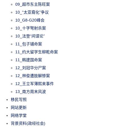
09_超市东主陈旺案
10_“太亚裔化”争议
10_G8-G20峰会
10_十字弩射杀案
10_法登“间谍论”
11_包子铺命案
11_约大留学生柳乾命案
11_韩建国命案
12_刘冠华分尸案
12_林俊遭肢解惨案
12_王立军薄熙来事件
13_南方周末风波
移民写照
网站更新
网络学堂
背景资料(政经社会)