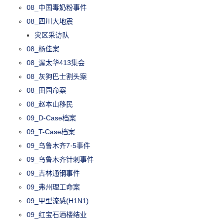
08_中国毒奶粉事件
08_四川大地震
灾区采访队
08_杨佳案
08_渥太华413集会
08_灰狗巴士割头案
08_田园命案
08_赵本山移民
09_D-Case档案
09_T-Case档案
09_乌鲁木齐7·5事件
09_乌鲁木齐针刺事件
09_吉林通钢事件
09_弗州理工命案
09_甲型流感(H1N1)
09_红宝石酒楼结业