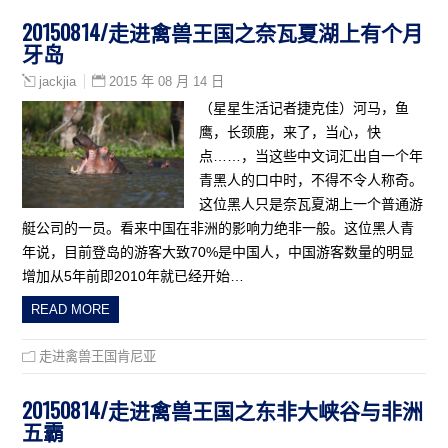
20150814/走进禽兽王国之奈瓦夏湖上有个月
牙岛
2015 年 08 月 14 日
jackjia
（星星生活记者捷克佳）河马，鱼
鹰，长颈鹿，来了，当心，快
点……，当这些中文词汇出自一个年
青黑人的口中时，不得不令人称奇。
这位黑人只是奈瓦夏湖上一个普通游
艇公司的一员。看来中国在非洲的影响力绝非一般。这位黑人青
年说，目前登岛的游客大致70%是中国人，中国游客数量的明显
增加从5年前即2010年就已经开始…
READ MORE
走进禽兽王国肯尼亚
20150814/走进禽兽王国之东非大峡谷与非洲
五霸