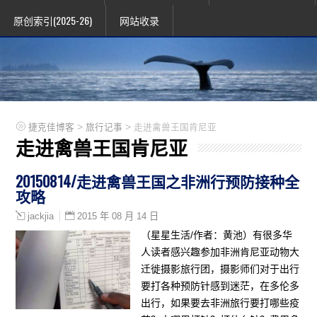
原创索引(2025-26)
网站收录
>
>
捷克佳博客
旅行记事
走进禽兽王国肯尼亚
走进禽兽王国肯尼亚
20150814/走进禽兽王国之非洲行预防接种全
攻略
2015 年 08 月 14 日
jackjia
（星星生活/作者：黄池）有很多华
人读者感兴趣参加非洲肯尼亚动物大
迁徙摄影旅行团，摄影师们对于出行
要打各种预防针感到迷茫，在多伦多
出行，如果要去非洲旅行要打哪些疫