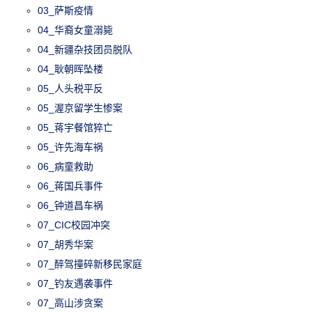
03_萨斯疫情
04_华裔女童溺毙
04_新疆杂技团员脱队
04_耿朝晖坠楼
05_人头税平反
05_渥京留学生惨案
05_蒋宇餐馆猝亡
05_许先海车祸
06_病童救助
06_蒋国兵事件
06_钟道昌车祸
07_CIC校园冲突
07_胡秀华案
07_醉驾撞碎新移民家庭
07_钓友遇袭事件
07_高山涉贪案