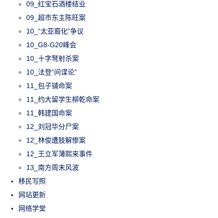
09_红宝石酒楼结业
09_超市东主陈旺案
10_“太亚裔化”争议
10_G8-G20峰会
10_十字弩射杀案
10_法登“间谍论”
11_包子铺命案
11_约大留学生柳乾命案
11_韩建国命案
12_刘冠华分尸案
12_林俊遭肢解惨案
12_王立军薄熙来事件
13_南方周末风波
移民写照
网站更新
网络学堂