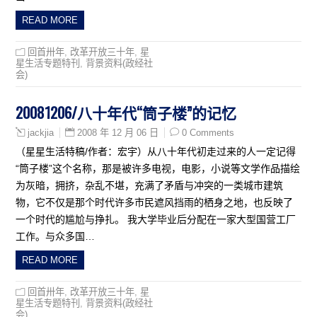
READ MORE
回首卅年
,
改革开放三十年
,
星
星生活专题特刊
,
背景资料(政经社
会)
20081206/八十年代“筒子楼”的记忆
2008 年 12 月 06 日
0 Comments
jackjia
（星星生活特稿/作者：宏宇）从八十年代初走过来的人一定记得
“筒子楼”这个名称，那是被许多电视，电影，小说等文学作品描绘
为灰暗，拥挤，杂乱不堪，充满了矛盾与冲突的一类城市建筑
物，它不仅是那个时代许多市民遮风挡雨的栖身之地，也反映了
一个时代的尴尬与挣扎。 我大学毕业后分配在一家大型国营工厂
工作。与众多国…
READ MORE
回首卅年
,
改革开放三十年
,
星
星生活专题特刊
,
背景资料(政经社
会)