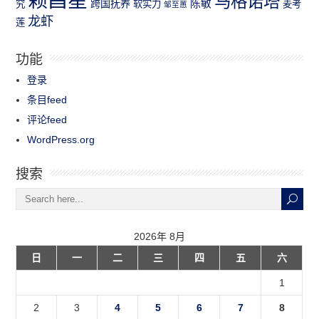
赖昌星
马格诺塔
跨国抚养
陈敏
究
软实力
麦考
邹至蕙
龙虾
莲
功能
登录
条目feed
评论feed
WordPress.org
搜索
2026年 8月
日
一
二
三
四
五
六
1
2
3
4
5
6
7
8