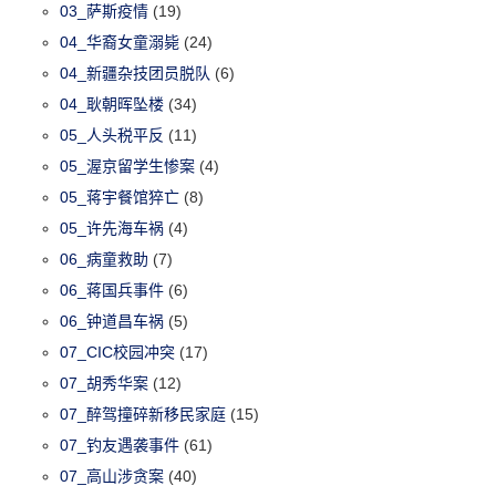
03_萨斯疫情
(19)
04_华裔女童溺毙
(24)
04_新疆杂技团员脱队
(6)
04_耿朝晖坠楼
(34)
05_人头税平反
(11)
05_渥京留学生惨案
(4)
05_蒋宇餐馆猝亡
(8)
05_许先海车祸
(4)
06_病童救助
(7)
06_蒋国兵事件
(6)
06_钟道昌车祸
(5)
07_CIC校园冲突
(17)
07_胡秀华案
(12)
07_醉驾撞碎新移民家庭
(15)
07_钓友遇袭事件
(61)
07_高山涉贪案
(40)