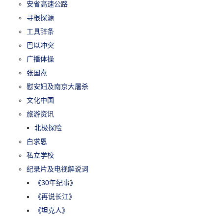
安省高速公路
寻根探源
工具辞条
巴以冲突
广播体操
张国焘
慰安妇及南京大屠杀
文化中国
旅游资讯
北极探险
白求恩
私立学校
纪录片及电视解说词
《30年纪事》
《再说长江》
《坦克人》