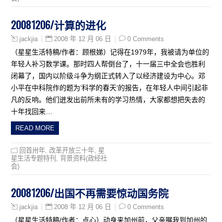
20081206/计算的进化
2008 年 12 月 06 日
0 Comments
jackjia
（星星生活特稿/作者：顾根娣）记得在1979年，我被请为单位的
年轻人补习数学课。那时四人帮倒台了，十一届三中全会也胜利
闭幕了，国内以阶级斗争为纲正式转入了以经济建设为中心。邓
小平在中科院作的题为‘科学的春天’的报告，在年轻人中间引起非
凡的反响。他们迸发出前所未有的学习热情，大家都想把失去的
十年找回来…
READ MORE
回首卅年
,
改革开放三十年
,
星
星生活专题特刊
,
背景资料(政经社
会)
20081206/出国不再需要惊动国务院
2008 年 12 月 06 日
0 Comments
jackjia
（星星生活特稿/作者：点心）动身来加州前，父亲嘱我到加州的