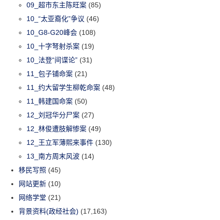
09_超市东主陈旺案
(85)
10_“太亚裔化”争议
(46)
10_G8-G20峰会
(108)
10_十字弩射杀案
(19)
10_法登“间谍论”
(31)
11_包子铺命案
(21)
11_约大留学生柳乾命案
(48)
11_韩建国命案
(50)
12_刘冠华分尸案
(27)
12_林俊遭肢解惨案
(49)
12_王立军薄熙来事件
(130)
13_南方周末风波
(14)
移民写照
(45)
网站更新
(10)
网络学堂
(21)
背景资料(政经社会)
(17,163)