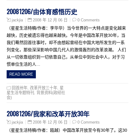
20081206/由体育感悟历史
2008 年 12 月 06 日
0 Comments
jackjia
（星星生活特稿/作者：李华华）当今世界的一大特点是变化越来
越快，历史被遗忘得也越来越快。今年是中国改革开放30年，当
我们蓦然回首往事时，却不由想起曾经在中国大地所发生的一系
列变化，那些深深影响中国几代人的激情轰烈的改革浪潮。 人们
从一切依靠组织到一切依靠自己，从单位中到社会中人，对于习
惯单位生活的人…
READ MORE
回首卅年
,
改革开放三十年
,
星
星生活专题特刊
,
背景资料(政经社
会)
20081206/我家和改革开放30年
2008 年 12 月 06 日
0 Comments
jackjia
（星星生活特稿/作者：瓯越）中国改革开放至今有30年了。这30