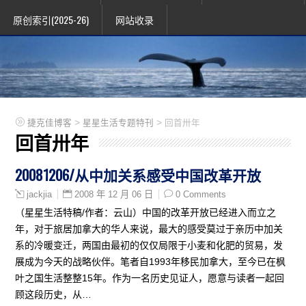
原创索引(2025-26)
网站收录
>
>
捷克佳博客
星星生活专题特刊
回首卅年
回首卅年
20081206/从中加关系感受中国改革开放
2008 年 12 月 06 日
0 Comments
jackjia
（星星生活特稿/作者：云山）中国的改革开放已经进入而立之
年，对于旅居加拿大的华人来说，最大的感受莫过于亲历中加关
系的冷暖变迁，两国由最初的仅仅局限于小麦和化肥的贸易，发
展成为今天的战略伙伴。笔者自1993年移民加拿大，至今已在枫
叶之国生活整整15年。作为一名历史见证人，愿意与读者一起回
顾这段历史，从…