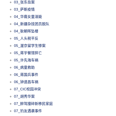
03_张东岳案
03_萨斯疫情
04_华裔女童溺毙
04_新疆杂技团员脱队
04_耿朝晖坠楼
05_人头税平反
05_渥京留学生惨案
05_蒋宇餐馆猝亡
05_许先海车祸
06_病童救助
06_蒋国兵事件
06_钟道昌车祸
07_CIC校园冲突
07_胡秀华案
07_醉驾撞碎新移民家庭
07_钓友遇袭事件