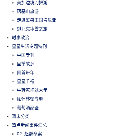
美加边境刀把游
落基山旅游
走进禽兽王国肯尼亚
魁北克冰雪之旅
时事政治
星星生活专题特刊
中国专刊
回望故乡
回首卅年
星星千禧
牛转乾坤过大年
缅怀林顿专题
葡萄酒品鉴
暂未分类
热点新闻事件汇总
02_赵巍命案