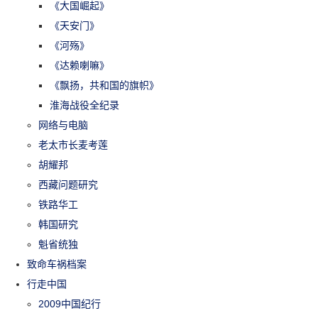
《大国崛起》
《天安门》
《河殇》
《达赖喇嘛》
《飘扬，共和国的旗帜》
淮海战役全纪录
网络与电脑
老太市长麦考莲
胡耀邦
西藏问题研究
铁路华工
韩国研究
魁省统独
致命车祸档案
行走中国
2009中国纪行