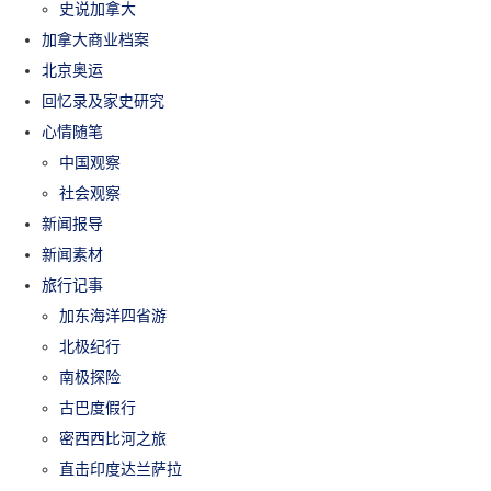
史说加拿大
加拿大商业档案
北京奥运
回忆录及家史研究
心情随笔
中国观察
社会观察
新闻报导
新闻素材
旅行记事
加东海洋四省游
北极纪行
南极探险
古巴度假行
密西西比河之旅
直击印度达兰萨拉