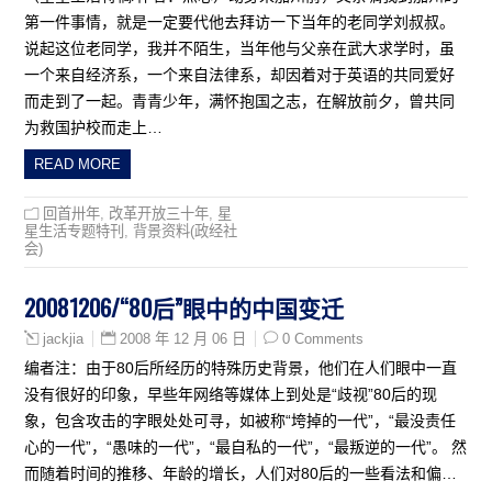
第一件事情，就是一定要代他去拜访一下当年的老同学刘叔叔。
说起这位老同学，我并不陌生，当年他与父亲在武大求学时，虽
一个来自经济系，一个来自法律系，却因着对于英语的共同爱好
而走到了一起。青青少年，满怀抱国之志，在解放前夕，曾共同
为救国护校而走上…
READ MORE
回首卅年
,
改革开放三十年
,
星
星生活专题特刊
,
背景资料(政经社
会)
20081206/“80后”眼中的中国变迁
2008 年 12 月 06 日
0 Comments
jackjia
编者注：由于80后所经历的特殊历史背景，他们在人们眼中一直
没有很好的印象，早些年网络等媒体上到处是“歧视”80后的现
象，包含攻击的字眼处处可寻，如被称“垮掉的一代”，“最没责任
心的一代”，“愚味的一代”，“最自私的一代”，“最叛逆的一代”。 然
而随着时间的推移、年龄的增长，人们对80后的一些看法和偏…