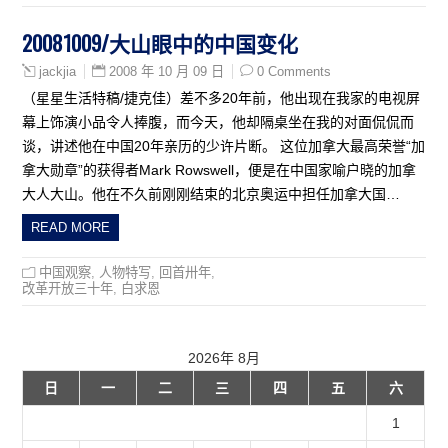
20081009/大山眼中的中国变化
2008 年 10 月 09 日
0 Comments
jackjia
（星星生活特稿/捷克佳）差不多20年前，他出现在我家的电视屏
幕上饰演小品令人捧腹，而今天，他却隔桌坐在我的对面侃侃而
谈，讲述他在中国20年亲历的少许片断。 这位加拿大最高荣誉“加
拿大勋章”的获得者Mark Rowswell，便是在中国家喻户晓的加拿
大人大山。他在不久前刚刚结束的北京奥运中担任加拿大国…
READ MORE
中国观察
,
人物特写
,
回首卅年
,
改革开放三十年
,
白求恩
2026年 8月
日
一
二
三
四
五
六
1