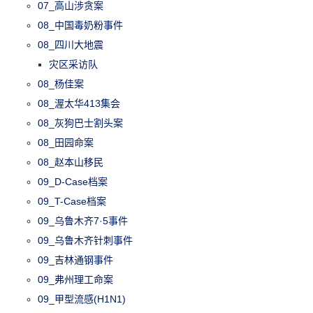
07_高山涉贪案
08_中国毒奶粉事件
08_四川大地震
灾区采访队
08_杨佳案
08_渥太华413集会
08_灰狗巴士割头案
08_田园命案
08_赵本山移民
09_D-Case档案
09_T-Case档案
09_乌鲁木齐7·5事件
09_乌鲁木齐针刺事件
09_吉林通钢事件
09_弗州理工命案
09_甲型流感(H1N1)