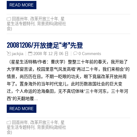
READ MORE
回首卅年
,
改革开放三十年
,
星
星生活专题特刊
,
背景资料(政经社
会)
20081206/开放捷足“考”先登
2008 年 12 月 06 日
0 Comments
jackjia
（星星生活特稿/作者：曹庆学）整整三十年前的春天，我开始了
大学寒窗苦读，校园里意气风发高唱“再过二十年，我们来相会”的
情景，尚历历在目。不期一眨眼的功夫，眼下竟届改革开放卅周
年了。置身海外的当年时代宠儿，此时历数故国社会的巨大变
迁，个人命运的沧海桑田，无不真切体味“三十年河东，三十年河
西”的天翻地覆…
READ MORE
回首卅年
,
改革开放三十年
,
星
星生活专题特刊
,
背景资料(政经社
会)