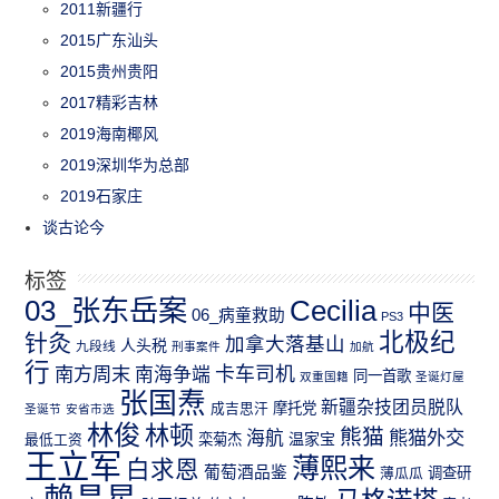
2011新疆行
2015广东汕头
2015贵州贵阳
2017精彩吉林
2019海南椰风
2019深圳华为总部
2019石家庄
谈古论今
标签
03_张东岳案
Cecilia
中医
06_病童救助
PS3
北极纪
针灸
加拿大落基山
人头税
九段线
刑事案件
加航
行
南方周末
卡车司机
南海争端
同一首歌
双重国籍
圣诞灯屋
张国焘
新疆杂技团员脱队
成吉思汗
摩托党
圣诞节
安省市选
林俊
林顿
熊猫
熊猫外交
海航
温家宝
最低工资
栾菊杰
王立军
薄熙来
白求恩
葡萄酒品鉴
薄瓜瓜
调查研