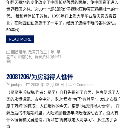
年翻天覆地的变化改变了中国长期落后的面貌，使中国真正进入
世界强国之林。这30年也是知识份子摆脱压抑真正扬眉吐气的年
代。 我和老伴长于苏杭，1955年在上海大学毕业后志愿支援西
北，在陕西勤勤恳恳干了一辈子，经历了连续不断的各种运动。
50年代…
READ MORE
回首卅年
,
改革开放三十年
,
星
星生活专题特刊
,
背景资料(政经社
会)
20081206/为房消得人憔悴
2008 年 12 月 06 日
0 Comments
jackjia
（星星生活特稿/作者：星学）自打先祖别了穴居，住房便成了人
类的永恒话题。古今中外，多少“居者”为了“有其屋”，发出“安得广
厦千万间”的慨叹；人口爆炸的今天，更是“为房消得人憔悴”。 在
解放后的不短期间里，大陆光顾着连年搞政治运动去了，没大有
什么宿舍和民居建设，所以在“向苏联老大哥学习”、多生孩子争
当…