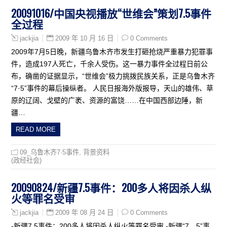
20091016/中国央视播放“世维会”策划7.5事件
全过程
2009 年 10 月 16 日
0 Comments
jackjia
2009年7月5日晚，新疆乌鲁木齐市发生打砸抢烧严重暴力犯罪事
件，造成197人死亡，千余人受伤。这一暴力事件全过程日前公
布，确凿的证据显示，“世维会”极力挑拨民族关系，正是乌鲁木齐
“7·5”事件的幕后操纵者。 人民日报海外版报导，天山的雄伟、草
原的辽阔、戈壁的广袤、资源的富饶……在中国西部边陲，新
疆…
READ MORE
09_乌鲁木齐7·5事件
,
背景资料
(政经社会)
20090824/新疆7.5事件：200多人将因杀人纵
火等罪名受审
2009 年 08 月 24 日
0 Comments
jackjia
-新疆7.5事件：200多人将因杀人纵火等罪名受审 -新疆“7．5”事