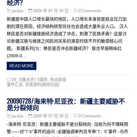
经济？
2009 年 07 月 30 日
0 Comments
jackjia
新疆是中国人口增长最快的地区，人口增长本身就是就业压力加
剧的潜在原因，经济结构转型往往也会造成大量失业人口。 汉人
移民是否对新疆维族经济造成了冲击，刺激了民族矛盾？这是讨
论新疆汉族与维族之间民间关系的演变时绕不开的敏感核心问
题。 新疆系列(3)：移民是否冲击新疆经济？ 联合早报韩咏红
(2009-0…
READ MORE
09_乌鲁木齐7·5事件
,
热点新闻
事件汇总
,
背景资料(政经社会)
20090728/海来特·尼亚孜：新疆主要威胁不
是分裂倾向
2009 年 07 月 28 日
0 Comments
jackjia
-海来特·尼亚孜：新疆主要威胁不是分裂倾向 -当局为何不理睬预
警——对“7·5”事件的追问 -全疆抽调审判员专审“7．5”事件 -乌市