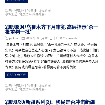
09_乌鲁木齐7·5事件
,
热点新闻
事件汇总
,
背景资料(政经社会)
20090804/乌鲁木齐下月审犯 高层指示“杀一
批重判一批”
2009 年 08 月 04 日
0 Comments
jackjia
-乌鲁木齐下月审犯 高层指示“杀一批重判一批” -热比娅儿子采访
实录：母亲教我自焚让人心酸 -子女出镜骂母不该，热比娅：他们
受控制 -北京维族人忙挣钱少评论，广州新疆村人去楼空 -乌鲁木
齐警方又抓获3百多名“7·5”事件嫌疑人 -疆独恫言全球追杀华人续
专家：国内或有零星恐袭 -看得见与看不见的舆论…
READ MORE
09_乌鲁木齐7·5事件
,
热点新闻
事件汇总
,
背景资料(政经社会)
20090730/新疆系列(3)：移民是否冲击新疆