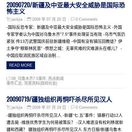
20090720/新疆及中亚最大安全威胁是国际恐
怖主义
2009 年 07 月 20 日
0 Comments
jackjia
-国际反恐专家：新疆及中亚最大安全威胁是国际恐怖主义 -外国
专家学者认为中国对乌鲁木齐”7.5″事件处理妥当有效 -乌市气氛仍
紧张 传13万武警国庆前驻新疆维稳 -中国有没有镇压回教徒？伊
土争夺“穆斯林民意” -愤怒之城：无辜死难的灾难源头在哪儿？ -
中国应取消民族区域自治制…
READ MORE
09_乌鲁木齐7·5事件
,
热点新闻
事件汇总
,
背景资料(政经社会)
20090719/疆独组织再恫吓杀尽所见汉人
2009 年 07 月 19 日
0 Comments
jackjia
-疆独组织再恫吓杀尽所见汉人 -新疆“七.五”事件：镇暴行动12人
遭击毙 -维族优秀学生为何易被策反？ -汉人难道没有权利移居新
疆和西藏？ 疆独组织再恫吓杀尽所见汉人 东方日报/新疆乌鲁木