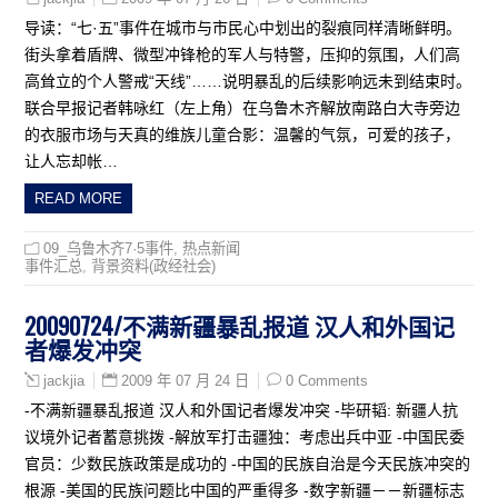
导读：“七·五”事件在城市与市民心中划出的裂痕同样清晰鲜明。
街头拿着盾牌、微型冲锋枪的军人与特警，压抑的氛围，人们高
高耸立的个人警戒“天线”……说明暴乱的后续影响远未到结束时。
联合早报记者韩咏红（左上角）在乌鲁木齐解放南路白大寺旁边
的衣服市场与天真的维族儿童合影：温馨的气氛，可爱的孩子，
让人忘却帐…
READ MORE
09_乌鲁木齐7·5事件
,
热点新闻
事件汇总
,
背景资料(政经社会)
20090724/不满新疆暴乱报道 汉人和外国记
者爆发冲突
2009 年 07 月 24 日
0 Comments
jackjia
-不满新疆暴乱报道 汉人和外国记者爆发冲突 -毕研韬: 新疆人抗
议境外记者蓄意挑拨 -解放军打击疆独：考虑出兵中亚 -中国民委
官员：少数民族政策是成功的 -中国的民族自治是今天民族冲突的
根源 -美国的民族问题比中国的严重得多 -数字新疆－－新疆标志