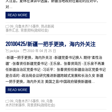
人注意。夏林在演讲中透露，新疆当地政府在最初的应对中，
对…
READ MORE
09_乌鲁木齐7·5事件
,
热点新闻
事件汇总
,
背景资料(政经社会)
20100425/新疆一把手更换，海内外关注
2010 年 04 月 25 日
jackjia
-新疆一把手更换，海内外关注 -新疆党委书记换人 期待“柔性治
疆” -张春贤任新疆党委书记 -王乐泉、张春贤简历 -王乐泉不再兼
任新疆自治区党委书记 -习近平：张春贤担任新疆自治区党委书记
是合适的 -政治局会议研究推进新疆跨越式发展和长治久安 新疆
一把手更换，海内外关注 美国之音/中国政府替换新疆维…
READ MORE
09_乌鲁木齐7·5事件
,
09_乌鲁
木齐针刺事件
,
背景资料(政经社会)