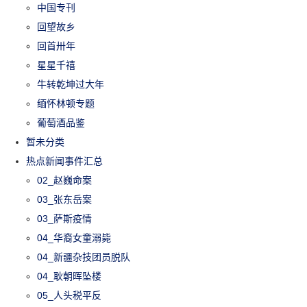
中国专刊
回望故乡
回首卅年
星星千禧
牛转乾坤过大年
缅怀林顿专题
葡萄酒品鉴
暂未分类
热点新闻事件汇总
02_赵巍命案
03_张东岳案
03_萨斯疫情
04_华裔女童溺毙
04_新疆杂技团员脱队
04_耿朝晖坠楼
05_人头税平反