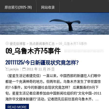
原创索引(2025-26)
网站收录
>
>
捷克佳博客
热点新闻事件汇总
09_乌鲁木齐7·5事件
09_乌鲁木齐7·5事件
20111125/今日新疆现状究竟怎样？
2011 年 11 月 25 日
jackjia
（星星生活记者捷克佳）一直以来，中国西部的新疆在人们眼中
都是一个充满神奇的地方。但两年前，乌鲁木齐发生了举世震惊
的7-5事件，如今的新疆社会现状究竟怎样？ 瓜果飘香的9月下
旬，星星生活记者应邀参加由中国新闻社组织的“文化中国–2011
海外华文媒体新疆行”活动，记者团先后前往首府乌鲁木齐、…
READ MORE