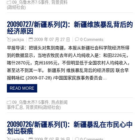
09_乌鲁木齐7·5事件
,
背景资料
(政经社会)
20090727/新疆系列(2)：新疆维族暴乱背后的
经济原因
2009 年 07 月 27 日
0 Comments
jackjia
早报导读：把镜头对焦到南疆，本报从新疆社会科学院经济所得
到的数据显示，当地农牧民去年的人均纯收入是：和田2226元，
喀什2870元，克州1695元，不但明显低于全国农村人均纯收入，
甚至达不到其一半。 新疆系列 维族暴乱背后的经济原因 联合早
报韩咏红 (2009-07-28) /中国国家民族事务委员会…
READ MORE
09_乌鲁木齐7·5事件
,
热点新闻
事件汇总
,
背景资料(政经社会)
20090726/新疆系列(1)：新疆暴乱在市民心中
划出裂痕
2009 年 07 月 26 日
0 Comments
jackjia