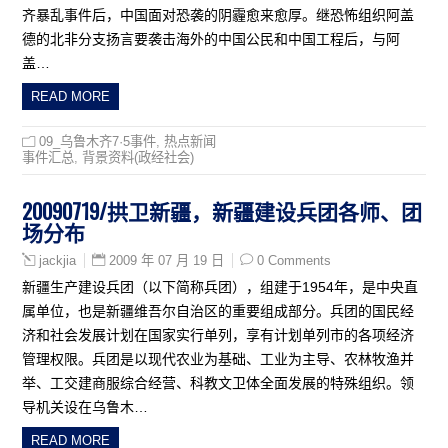
齐暴乱事件后，中国面对恐袭的阴霾愈来愈厚。继恐怖组织阿盖
德的北非分支扬言要袭击海外的中国公民和中国工程后，与阿
盖…
READ MORE
09_乌鲁木齐7·5事件
,
热点新闻
事件汇总
,
背景资料(政经社会)
20090719/拱卫新疆，新疆建设兵团各师、团
场分布
2009 年 07 月 19 日
0 Comments
jackjia
新疆生产建设兵团（以下简称兵团），组建于1954年，是中央直
属单位，也是新疆维吾尔自治区的重要组成部分。兵团的国民经
济和社会发展计划在国家实行单列，享有计划单列市的各项经济
管理权限。兵团是以现代农业为基础、工业为主导、农林牧渔并
举、工交建商服综合经营、科教文卫体全面发展的特殊组织。领
导机关设在乌鲁木…
READ MORE