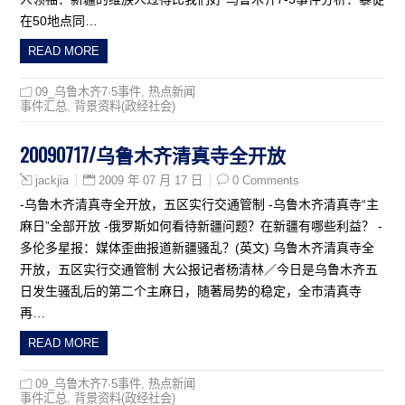
在50地点同…
READ MORE
09_乌鲁木齐7·5事件
,
热点新闻
事件汇总
,
背景资料(政经社会)
20090717/乌鲁木齐清真寺全开放
2009 年 07 月 17 日
0 Comments
jackjia
-乌鲁木齐清真寺全开放，五区实行交通管制 -乌鲁木齐清真寺“主
麻日”全部开放 -俄罗斯如何看待新疆问题？在新疆有哪些利益？ -
多伦多星报：媒体歪曲报道新疆骚乱？(英文) 乌鲁木齐清真寺全
开放，五区实行交通管制 大公报记者杨清林／今日是乌鲁木齐五
日发生骚乱后的第二个主麻日，随著局势的稳定，全市清真寺
再…
READ MORE
09_乌鲁木齐7·5事件
,
热点新闻
事件汇总
,
背景资料(政经社会)