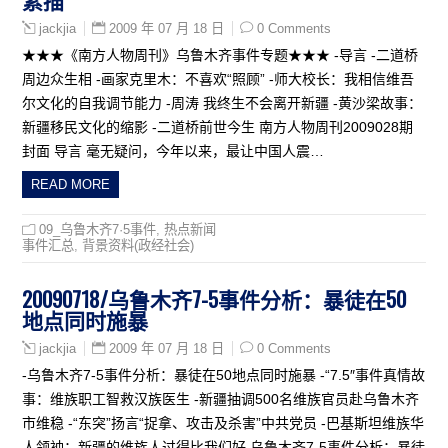
2009 年 07 月 18 日
0 Comments
jackjia
★★★《南方人物周刊》乌鲁木齐事件专题★★★ -导言 -二道桥
周边众生相 -画家克里木：不喜欢“照顾” -师大校长：我相信维吾
尔文化的自我调节能力 -周涛 我终生不会离开新疆 -黄沙梁故事：
新疆移民文化的缩影 -二道桥前世今生 南方人物周刊2009028期
封面 导言 毫无疑问，今年以来，最让中国人震…
READ MORE
09_乌鲁木齐7·5事件
,
热点新闻
事件汇总
,
背景资料(政经社会)
20090718/乌鲁木齐7-5事件分析：暴徒在50
地点同时施暴
2009 年 07 月 18 日
0 Comments
jackjia
-乌鲁木齐7-5事件分析：暴徒在50地点同时施暴 -“7.5″事件真情故
事：维族职工智救汉族医生 -新疆抽调500名维族官员赴乌鲁木齐
市维稳 -“东突”扬言“捉拿、攻击及杀害”中共党员 -巴基斯坦维族华
人领袖：新疆的维族人过得比我们好 乌鲁木齐7-5事件分析：暴徒