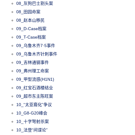
08_灰狗巴士割头案
08_田园命案
08_赵本山移民
09_D-Case档案
09_T-Case档案
09_乌鲁木齐7·5事件
09_乌鲁木齐针刺事件
09_吉林通钢事件
09_弗州理工命案
09_甲型流感(H1N1)
09_红宝石酒楼结业
09_超市东主陈旺案
10_“太亚裔化”争议
10_G8-G20峰会
10_十字弩射杀案
10_法登“间谍论”