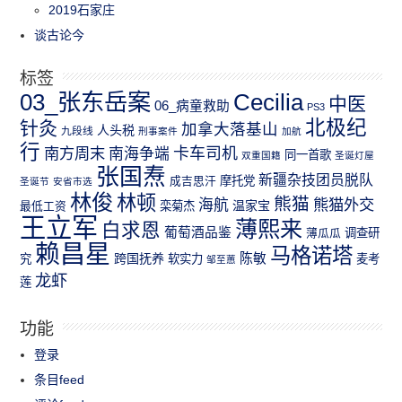
2019石家庄
谈古论今
标签
03_张东岳案
Cecilia
中医
06_病童救助
PS3
北极纪
针灸
加拿大落基山
人头税
九段线
刑事案件
加航
行
南方周末
卡车司机
南海争端
同一首歌
双重国籍
圣诞灯屋
张国焘
新疆杂技团员脱队
成吉思汗
摩托党
圣诞节
安省市选
林俊
林顿
熊猫
熊猫外交
海航
温家宝
最低工资
栾菊杰
王立军
薄熙来
白求恩
葡萄酒品鉴
薄瓜瓜
调查研
赖昌星
马格诺塔
跨国抚养
陈敏
究
软实力
麦考
邹至蕙
龙虾
莲
功能
登录
条目feed