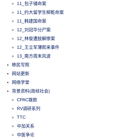
11_包子铺命案
11_约大留学生柳乾命案
11_韩建国命案
12_刘冠华分尸案
12_林俊遭肢解惨案
12_王立军薄熙来事件
13_南方周末风波
移民写照
网站更新
网络学堂
背景资料(政经社会)
CPAC拨款
RV调研系列
TTC
中加关系
中医争论