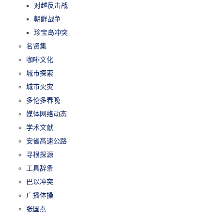
对越反击战
朝鲜战争
珍宝岛冲突
名贤集
咖啡文化
城市探索
城市火灾
多伦多春晚
媒体网络动态
学术文献
安省高速公路
寻根探源
工具辞条
巴以冲突
广播体操
张国焘