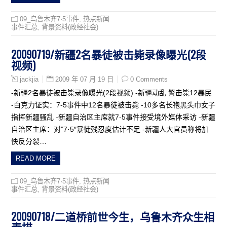
09_乌鲁木齐7·5事件
,
热点新闻
事件汇总
,
背景资料(政经社会)
20090719/新疆2名暴徒被击毙录像曝光(2段
视频)
2009 年 07 月 19 日
0 Comments
jackjia
-新疆2名暴徒被击毙录像曝光(2段视频) -新疆动乱 警击毙12暴民
-白克力证实：7-5事件中12名暴徒被击毙 -10多名长袍黑头巾女子
指挥新疆骚乱 -新疆自治区主席就7-5事件接受境外媒体采访 -新疆
自治区主席：对”7·5″暴徒残忍度估计不足 -新疆人大官员称将加
快反分裂…
READ MORE
09_乌鲁木齐7·5事件
,
热点新闻
事件汇总
,
背景资料(政经社会)
20090718/二道桥前世今生，乌鲁木齐众生相
素描