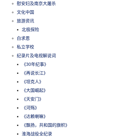
慰安妇及南京大屠杀
文化中国
旅游资讯
北极探险
白求恩
私立学校
纪录片及电视解说词
《30年纪事》
《再说长江》
《坦克人》
《大国崛起》
《天安门》
《河殇》
《达赖喇嘛》
《飘扬，共和国的旗帜》
淮海战役全纪录