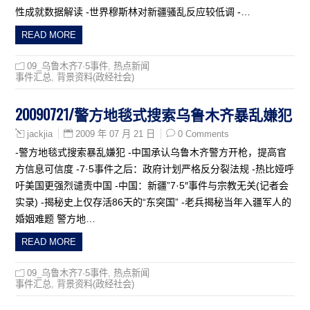
性成就数据解读 -世界穆斯林对新疆骚乱反应较低调 -…
READ MORE
09_乌鲁木齐7·5事件
,
热点新闻
事件汇总
,
背景资料(政经社会)
20090721/警方地毯式搜索乌鲁木齐暴乱嫌犯
2009 年 07 月 21 日
0 Comments
jackjia
-警方地毯式搜索暴乱嫌犯 -中国承认乌鲁木齐警方开枪，提高官
方信息可信度 -7·5事件之后：政府计划严格反分裂法规 -热比娅呼
吁美国更强烈谴责中国 -中国：新疆”7·5″事件与宗教无关(记者会
实录) -揭秘史上仅存活86天的“东突国” -老兵揭秘当年入疆军人的
婚姻难题 警方地…
READ MORE
09_乌鲁木齐7·5事件
,
热点新闻
事件汇总
,
背景资料(政经社会)