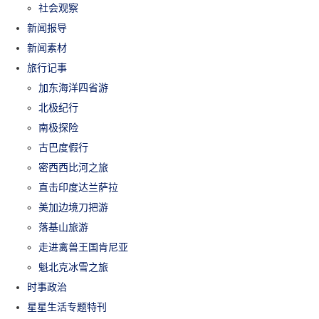
社会观察
新闻报导
新闻素材
旅行记事
加东海洋四省游
北极纪行
南极探险
古巴度假行
密西西比河之旅
直击印度达兰萨拉
美加边境刀把游
落基山旅游
走进禽兽王国肯尼亚
魁北克冰雪之旅
时事政治
星星生活专题特刊