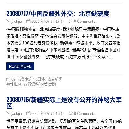
20090717/中国反疆独外交：北京缺硬度
2009 年 07 月 17 日
0 Comments
jackjia
-中国反疆独外交：北京缺硬度 -武力维稳只会添磨擦：中国种族
矛盾进入恶性循环 -群体性突发事件频发：中南海重药治吏 -乌鲁
木齐骚乱108名死者身份确认 -新疆事件馀波未平：政府文宣笨拙
陷两难 -中国在海外维人中布网监控 -瑞典将开庭审理维族中国间
谍 中国反疆独外交：北京缺硬度 香港东方日报社评文章／…
READ MORE
09_乌鲁木齐7·5事件
,
热点新闻
事件汇总
,
背景资料(政经社会)
20090716/新疆实际上是没有公开的神秘大军
区
2009 年 07 月 16 日
0 Comments
jackjia
世界军事网/经常在新疆道路上见到的军车车队表明，占全国1/6的
美丽国土是牢牢控制在祖国大家庭中，绝不会让分裂分子得逞。