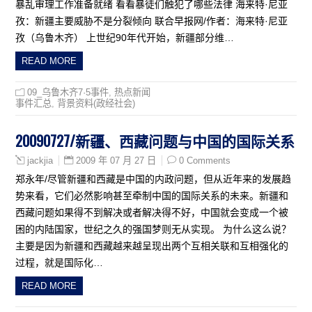
暴乱审理工作准备就绪 看看暴徒们触犯了哪些法律 海来特·尼亚
孜：新疆主要威胁不是分裂倾向 联合早报网/作者：海来特·尼亚
孜（乌鲁木齐） 上世纪90年代开始，新疆部分维…
READ MORE
09_乌鲁木齐7·5事件
,
热点新闻
事件汇总
,
背景资料(政经社会)
20090727/新疆、西藏问题与中国的国际关系
2009 年 07 月 27 日
0 Comments
jackjia
郑永年/尽管新疆和西藏是中国的内政问题，但从近年来的发展趋
势来看，它们必然影响甚至牵制中国的国际关系的未来。新疆和
西藏问题如果得不到解决或者解决得不好，中国就会变成一个被
困的内陆国家，世纪之久的强国梦则无从实现。 为什么这么说？
主要是因为新疆和西藏越来越呈现出两个互相关联和互相强化的
过程，就是国际化…
READ MORE