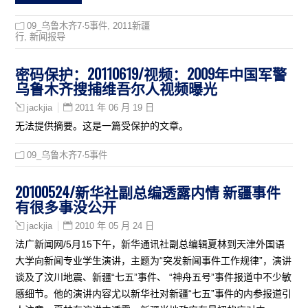
09_乌鲁木齐7·5事件
,
2011新疆
行
,
新闻报导
密码保护：20110619/视频：2009年中国军警
乌鲁木齐搜捕维吾尔人视频曝光
2011 年 06 月 19 日
jackjia
无法提供摘要。这是一篇受保护的文章。
09_乌鲁木齐7·5事件
20100524/新华社副总编透露内情 新疆事件
有很多事没公开
2010 年 05 月 24 日
jackjia
法广新闻网/5月15下午，新华通讯社副总编辑夏林到天津外国语
大学向新闻专业学生演讲，主题为“突发新闻事件工作规律”，演讲
谈及了汶川地震、新疆“七五”事件、 “神舟五号”事件报道中不少敏
感细节。他的演讲内容尤以新华社对新疆“七五”事件的内参报道引