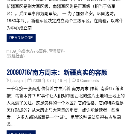
新疆军区是副大军区级，南疆军区则是正军级（相当于省军
区）。兵团军事部为副军级。 一 为了加强治安，巩固边防，
1950年2月，新疆军区决定成立两个三级军区。在南疆，以喀什
为中心成立南…
READ MORE
09_乌鲁木齐7·5事件
,
背景资料
(政经社会)
20090716/南方周末：新疆真实的容颜
2009 年 07 月 16 日
0 Comments
jackjia
一千年换一张面孔 信仰着并生活着 南方周末 作者: 南香红/ 编者
按：乌鲁木齐“7·5”事件让人们对中国西北的这片土地和土地上的
人充满了关注。这是怎样的一个地区？它的性格、它的特殊性是
怎样形成的？从大历史与大背景的角度，或许能给读者一些启
发。 许多人都说新疆是一个“谜”。 尽管这种说法显得有点陈词
滥…