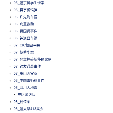
05_渥京留学生惨案
05_蒋宇餐馆猝亡
05_许先海车祸
06_病童救助
06_蒋国兵事件
06_钟道昌车祸
07_CIC校园冲突
07_胡秀华案
07_醉驾撞碎新移民家庭
07_钓友遇袭事件
07_高山涉贪案
08_中国毒奶粉事件
08_四川大地震
灾区采访队
08_杨佳案
08_渥太华413集会