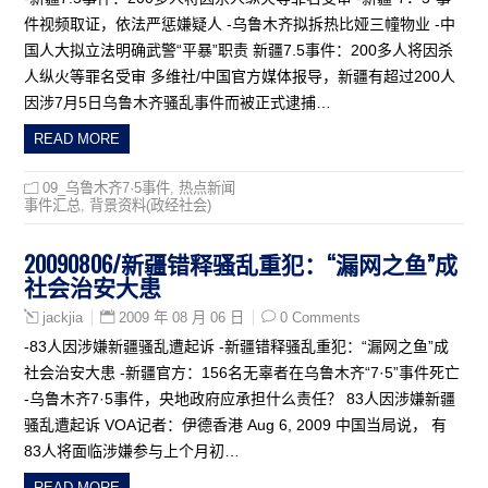
件视频取证，依法严惩嫌疑人 -乌鲁木齐拟拆热比娅三幢物业 -中
国人大拟立法明确武警“平暴”职责 新疆7.5事件：200多人将因杀
人纵火等罪名受审 多维社/中国官方媒体报导，新疆有超过200人
因涉7月5日乌鲁木齐骚乱事件而被正式逮捕…
READ MORE
09_乌鲁木齐7·5事件
,
热点新闻
事件汇总
,
背景资料(政经社会)
20090806/新疆错释骚乱重犯：“漏网之鱼”成
社会治安大患
2009 年 08 月 06 日
0 Comments
jackjia
-83人因涉嫌新疆骚乱遭起诉 -新疆错释骚乱重犯：“漏网之鱼”成
社会治安大患 -新疆官方：156名无辜者在乌鲁木齐“7·5”事件死亡
-乌鲁木齐7·5事件，央地政府应承担什么责任？ 83人因涉嫌新疆
骚乱遭起诉 VOA记者：伊德香港 Aug 6, 2009 中国当局说， 有
83人将面临涉嫌参与上个月初…
READ MORE