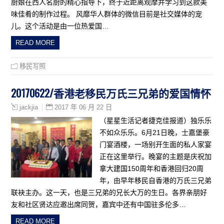
厨娘在西人名厨的精心指导下，终于近距离观摩并学习到这款美
味佳肴的制作过程。 风靡华人群体的微信目前是社交媒体的宠
儿。这个活动是由一位热爱国…
READ MORE
移民写照
20170622/香港老移民万氏三兄弟的爱国情怀
2017 年 06 月 22 日
jackjia
（星星生活记者捷克佳报道）独乐乐
不如众乐乐。6月21日晚，士嘉堡豪
门宴酒楼，一场别开生面的私人家宴
正在这里举行。晚宴的主题是庆祝加
拿大建国150周年和香港回归20周
年，由早年移民自香港的万氏三兄弟
联袂主办。这一天，也是三兄弟的兄长大万的生日。各界亲朋好
友和社区贤达应邀出席同贺，嘉宾中还有中国驻多伦多…
READ MORE