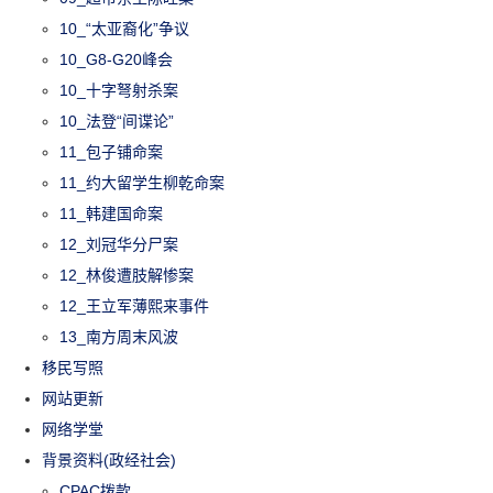
10_“太亚裔化”争议
10_G8-G20峰会
10_十字弩射杀案
10_法登“间谍论”
11_包子铺命案
11_约大留学生柳乾命案
11_韩建国命案
12_刘冠华分尸案
12_林俊遭肢解惨案
12_王立军薄熙来事件
13_南方周末风波
移民写照
网站更新
网络学堂
背景资料(政经社会)
CPAC拨款