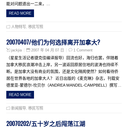
能对问题道出一二来，…
READ MORE
人物特写
,
移民写照
20070407/他们为何选择离开加拿大?
2007 年 04 月 07 日
1 Comment
jackjia
（星星生活记者捷克佳编译报导）回流也好，海归也罢，伴随着
加拿大移民浪潮冲击上岸，另一波返回原居住地的波涛也持续不
断。是加拿大没有商业的氛围，还是文化隔阂使然？如何看待侨
居在世界各地的加拿大人？ 近日出版的《麦克琳》杂志，刊载安
德里亚-蒙德尔-坎贝尔（ANDREA MANDEL-CAMPBELL）撰写…
READ MORE
新闻报导
,
移民写照
20070202/五十岁之后闯荡江湖