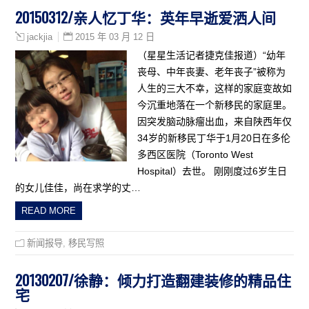
20150312/亲人忆丁华：英年早逝爱洒人间
2015 年 03 月 12 日
jackjia
（星星生活记者捷克佳报道）“幼年
丧母、中年丧妻、老年丧子”被称为
人生的三大不幸，这样的家庭变故如
今沉重地落在一个新移民的家庭里。
因突发脑动脉瘤出血，来自陕西年仅
34岁的新移民丁华于1月20日在多伦
多西区医院（Toronto West
Hospital）去世。 刚刚度过6岁生日
的女儿佳佳，尚在求学的丈…
READ MORE
新闻报导
,
移民写照
20130207/徐静：倾力打造翻建装修的精品住
宅