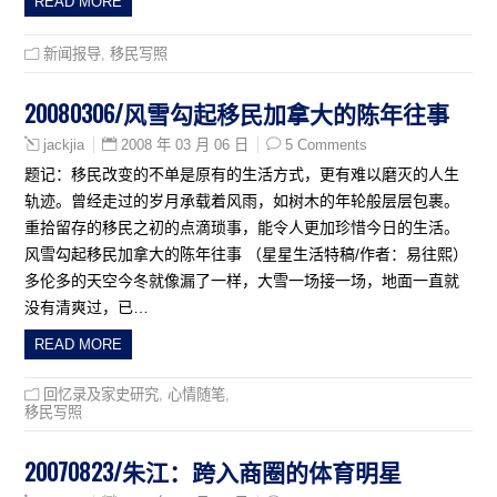
READ MORE
新闻报导
,
移民写照
20080306/风雪勾起移民加拿大的陈年往事
2008 年 03 月 06 日
5 Comments
jackjia
题记：移民改变的不单是原有的生活方式，更有难以磨灭的人生
轨迹。曾经走过的岁月承载着风雨，如树木的年轮般层层包裹。
重拾留存的移民之初的点滴琐事，能令人更加珍惜今日的生活。
风雪勾起移民加拿大的陈年往事 （星星生活特稿/作者：易往熙）
多伦多的天空今冬就像漏了一样，大雪一场接一场，地面一直就
没有清爽过，已…
READ MORE
回忆录及家史研究
,
心情随笔
,
移民写照
20070823/朱江：跨入商圈的体育明星