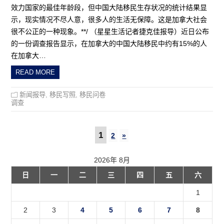
效力国家的最佳年龄段，但中国大陆移民生存状况的统计结果显
示，现实情况不尽人意，很多人的生活无保障。这是加拿大社会
很不公正的一种现象。**/ （星星生活记者捷克佳报导）近日公布
的一份调查报告显示，在加拿大的中国大陆移民中约有15%的人
在加拿大…
READ MORE
新闻报导
,
移民写照
,
移民问卷
调查
1
2
»
2026年 8月
日
一
二
三
四
五
六
1
2
3
4
5
6
7
8