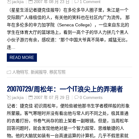
2007 年 08 月 23 日
1 Comment
jackjia
（星星生活记者捷克佳报导）在多伦多华人圈子里，朱江是一个
交际颇广人缘极佳的人，有关他的笑料也在社区内广为流传。 那
年在多伦多的辛力加学院（Seneca College），一位来自东北的
学生在体育大厅的篮球场上，看到一高个子的华人力拼几个黑人
小伙子游刃有余，感叹道：“那个中国大爷真不简单，威猛无比，
连…
READ MORE
人物特写
,
新闻报导
,
移民写照
20070729/周松年：一个IT浪尖上的弄潮者
2007 年 07 月 29 日
0 Comments
jackjia
记者：捷克佳 初识周松年，便险些被他那书生学者模样般的形象
所蒙蔽。客气寒暄时并没有看出他与常人的不同之处，极其普通
的衣着打扮，书卷气尚存的脸上架着一副眼镜。但是，当周松年
回答问题时，就会发现他绝对是一个智力超常、思维敏捷的人
物。他的大脑犹如装有一台高速运算的计算机，几乎不假思索就