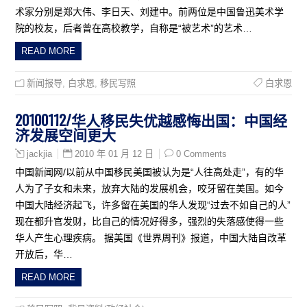
术家分别是郑大伟、李日天、刘建中。前两位是中国鲁迅美术学
院的校友，后者曾在高校教学，自称是“被艺术”的艺术…
READ MORE
新闻报导
,
白求恩
,
移民写照
白求恩
20100112/华人移民失优越感悔出国：中国经
济发展空间更大
2010 年 01 月 12 日
0 Comments
jackjia
中国新闻网/以前从中国移民美国被认为是“人往高处走”，有的华
人为了子女和未来，放弃大陆的发展机会，咬牙留在美国。如今
中国大陆经济起飞，许多留在美国的华人发现“过去不如自己的人”
现在都升官发财，比自己的情况好得多，强烈的失落感使得一些
华人产生心理疾病。 据美国《世界周刊》报道，中国大陆自改革
开放后，华…
READ MORE