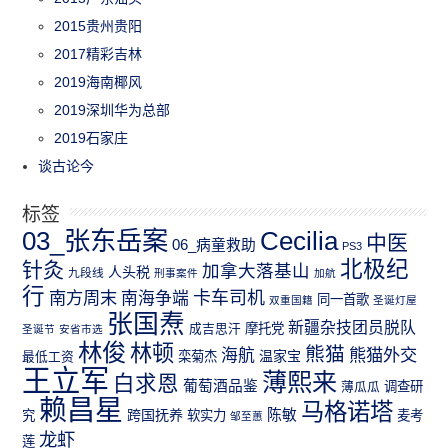
2015贵州贵阳
2017精彩吉林
2019海南椰风
2019深圳华为总部
2019石家庄
谈古论今
标签
03_张东岳案
Cecilia
中医
06_病童救助
PS3
北极纪
针灸
加拿大落基山
人头税
九段线
刑事案件
加航
行
南方周末
卡车司机
南海争端
同一首歌
双重国籍
圣诞灯屋
张国焘
新疆杂技团员脱队
成吉思汗
摩托党
圣诞节
安省市选
林俊
林顿
熊猫
熊猫外交
海航
温家宝
最低工资
栾菊杰
王立军
薄熙来
白求恩
葡萄酒品鉴
薄瓜瓜
调查研
赖昌星
马格诺塔
跨国抚养
陈敏
究
软实力
麦考
邹至蕙
龙虾
莲