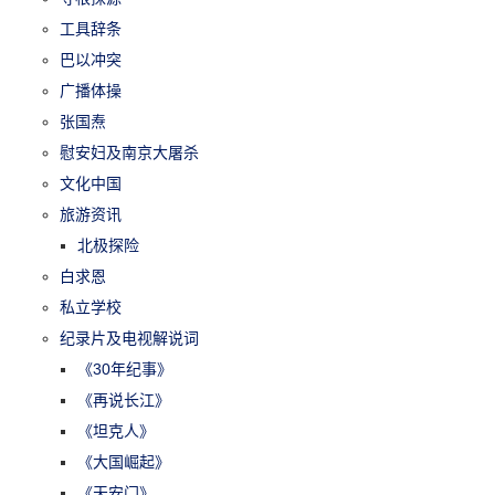
工具辞条
巴以冲突
广播体操
张国焘
慰安妇及南京大屠杀
文化中国
旅游资讯
北极探险
白求恩
私立学校
纪录片及电视解说词
《30年纪事》
《再说长江》
《坦克人》
《大国崛起》
《天安门》