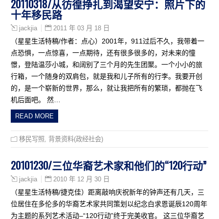
20110318/从彷徨挣扎到渴望安宁：照片下的
十年移民路
2011 年 03 月 18 日
jackjia
（星星生活特稿/作者：点心）2001年，911过后不久，我带着一
点恐惧，一点惊喜，一点期待，还有很多很多的，对未来的憧
憬，登陆温莎小城，和阔别了三个月的先生团聚。一个小小的旅
行箱，一个随身的双肩包，就是我和儿子所有的行李。我要开创
的，是一个崭新的世界，那么，就让我把所有的繁琐，都抛在飞
机后面吧。 然…
READ MORE
移民写照
,
背景资料(政经社会)
20101230/三位华裔艺术家和他们的“120行动”
2010 年 12 月 30 日
jackjia
（星星生活特稿/捷克佳）距离敲响庆祝新年的钟声还有几天，三
位居住在多伦多的华裔艺术家共同策划以纪念白求恩诞辰120周年
为主题的系列艺术活动–“120行动”终于完美收官。 这三位华裔艺