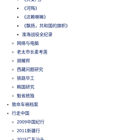
《河殇》
《达赖喇嘛》
《飘扬，共和国的旗帜》
淮海战役全纪录
网络与电脑
老太市长麦考莲
胡耀邦
西藏问题研究
铁路华工
韩国研究
魁省统独
致命车祸档案
行走中国
2009中国纪行
2011新疆行
2015广东汕头