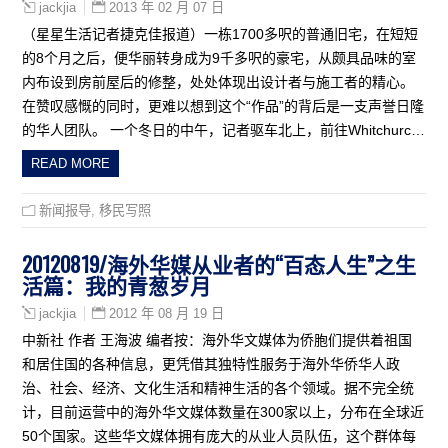
2013 年 02 月 07 日
jackjia
（星星生活记者捷克佳报道）一栋1700多呎的普通旧宅，在短短
的8个月之后，便华丽转身成为9千多呎的豪宅，从颇具品味的室
内布设到房前屋后的修整，处处体现出设计者与施工者的精心。
在赞叹感慨的同时，更难以想到这个“作品”的背后是一支声誉日隆
的华人团队。 一个冬日的中午，记者驱车北上，前往Whitchurc…
READ MORE
新闻报导
,
移民写照
20120819/海外华媒从业者的“百态人生”之生
活篇：我的青葱岁月
2012 年 08 月 19 日
jackjia
中新社 作者 王海波 编者按：海外华文媒体为侨胞们提供着祖国
和居住国的各种信息，更凭借其独特性服务于海外华侨华人政
治、社会、经济、文化生活和精神生活的各个领域。据不完全统
计，目前运营中的海外华文媒体数量在300家以上，分布在全球近
50个国家。这些华文媒体拥有庞大的从业人员队伍，这个群体每