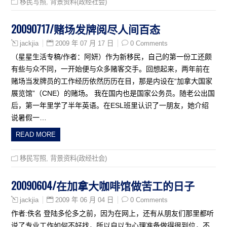
移民写照
,
背景资料(政经社会)
20090717/赌场发牌阅尽人间百态
2009 年 07 月 17 日
0 Comments
jackjia
（星星生活专稿/作者：阿妍）作为新移民，自己的第一份工还颇
有些与众不同，一开始便与众多赌客交手。回想起来，两年前在
赌场当发牌员的工作经历依然历历在目，那是内设在“加拿大国家
展览馆”（CNE）的赌场。 我在国内也是国家公务员。随老公出国
后，第一年里学了半年英语。在ESL班里认识了一朋友，她介绍
说暑假一…
READ MORE
移民写照
,
背景资料(政经社会)
20090604/在加拿大咖啡馆做苦工的日子
2009 年 06 月 04 日
0 Comments
jackjia
作者:佚名 登陆多伦多之前，因为在网上，还有从朋友们那里都听
说了专业工作如何不好找，所以自以为心理准备做得很到位，不