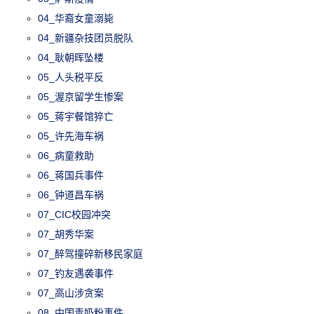
04_华裔女童溺毙
04_新疆杂技团员脱队
04_耿朝晖坠楼
05_人头税平反
05_渥京留学生惨案
05_蒋宇餐馆猝亡
05_许先海车祸
06_病童救助
06_蒋国兵事件
06_钟道昌车祸
07_CIC校园冲突
07_胡秀华案
07_醉驾撞碎新移民家庭
07_钓友遇袭事件
07_高山涉贪案
08_中国毒奶粉事件