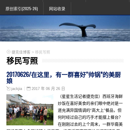
原创索引(2025-26)
网站收录
>
捷克佳博客
移民写照
移民写照
20170626/在这里，有一群喜好“帅锅”的美厨
娘
2017 年 06 月 26 日
jackjia
（星星生活记者捷克佳）西班牙海鲜
炒饭在喜好美食的亲们眼中绝对是一
道充满异国情调的“高大上”餐品，但
何时经过自己的巧手才能摆上餐台？
在刚刚过去的上个周末，一群华裔美