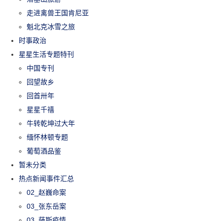
走进禽兽王国肯尼亚
魁北克冰雪之旅
时事政治
星星生活专题特刊
中国专刊
回望故乡
回首卅年
星星千禧
牛转乾坤过大年
缅怀林顿专题
葡萄酒品鉴
暂未分类
热点新闻事件汇总
02_赵巍命案
03_张东岳案
03_萨斯疫情