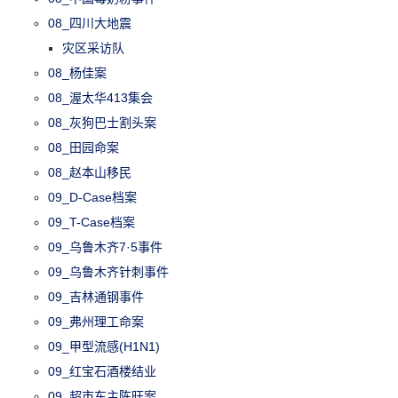
08_四川大地震
灾区采访队
08_杨佳案
08_渥太华413集会
08_灰狗巴士割头案
08_田园命案
08_赵本山移民
09_D-Case档案
09_T-Case档案
09_乌鲁木齐7·5事件
09_乌鲁木齐针刺事件
09_吉林通钢事件
09_弗州理工命案
09_甲型流感(H1N1)
09_红宝石酒楼结业
09_超市东主陈旺案