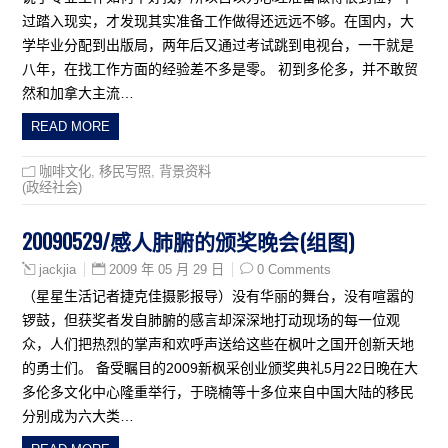
过踏入现实，才发现其实准备工作做得还远远不够。在国内，大
学毕业分配到出版局，两年后又通过考试跳到电视台，一干就是
八年，在找工作方面的经验差不多是零。 初到多伦多，并不敢贸
然和加拿大主流…
READ MORE
咖啡文化
,
移民写照
,
背景资料
(政经社会)
20090529/感人肺腑的颁奖晚会(组图)
2009 年 05 月 29 日
0 Comments
jackjia
（星星生活记者捷克佳摄影报导）没有华丽的舞台，没有喧嚣的
锣鼓，但获奖者发自肺腑的感言却深深地打动现场的每一位观
众，人们把热烈的掌声和欢呼声送给这些在枫叶之国开创新天地
的勇士们。 备受瞩目的2009新枫采创业颁奖典礼5月22日晚在大
多伦多文化中心隆重举行，于晓楠等十多位来自中国大陆的移民
分别成为六大类…