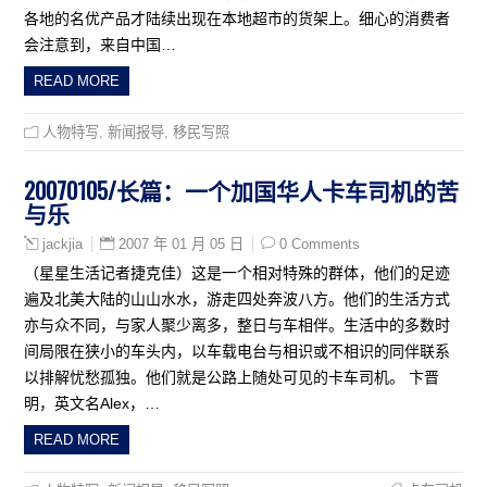
各地的名优产品才陆续出现在本地超市的货架上。细心的消费者
会注意到，来自中国…
READ MORE
人物特写
,
新闻报导
,
移民写照
20070105/长篇：一个加国华人卡车司机的苦
与乐
2007 年 01 月 05 日
0 Comments
jackjia
（星星生活记者捷克佳）这是一个相对特殊的群体，他们的足迹
遍及北美大陆的山山水水，游走四处奔波八方。他们的生活方式
亦与众不同，与家人聚少离多，整日与车相伴。生活中的多数时
间局限在狭小的车头内，以车载电台与相识或不相识的同伴联系
以排解忧愁孤独。他们就是公路上随处可见的卡车司机。 卞晋
明，英文名Alex，…
READ MORE