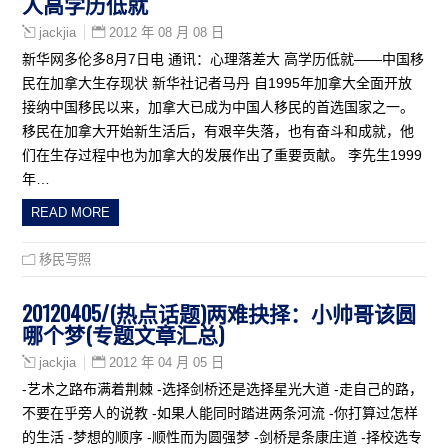
人高学历低就
2012 年 08 月 08 日
jackjia
新华网多伦多8月7日电 通讯：心理落差大 高学历低就——中国移
民在加拿大生存现状 新华社记者马丹 自1995年加拿大全面开放
接纳中国移民以来，加拿大已成为中国人移民的首选国家之一。
移民在加拿大开始新生活后，有艰辛失落，也有奋斗和成就，他
们在生存过程中也为加拿大的发展作出了重要贡献。 李先生1999
年…
READ MORE
移民写照
20120405/(热点话题)两难抉择：小帅哥该圆
哪个梦(专题文章汇总)
2012 年 04 月 05 日
jackjia
-艺术之路布满着荆棘 -选择剑桥还是选择星光大道 -走自己的路，
不要在乎旁人的说教 -如果人能同时踏进两条河流 -你打算过怎样
的生活 -梦想的顺序 -顺性而为圆强梦 -剑桥是条康庄道 -择校选专