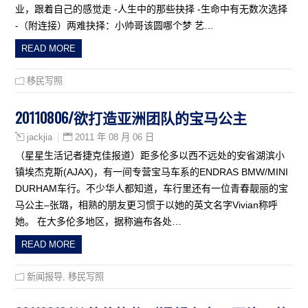
业，跟着自己的感觉走 -人生中的那些抉择 -生命中有无数次选择
-（附连接）两难抉择：小帅哥该圆哪个梦 艺…
READ MORE
移民写照
20110806/欲打造亚洲团队的宝马公主
2011 年 08 月 06 日
jackjia
（星星生活记者捷克佳报道）距多伦多以西不远处的安省湖滨小
镇埃杰克斯(AJAX)，有一间专营宝马车系的ENDRAS BMW/MINI
DURHAM车行。不少华人都知道，车行里还有一位青春靓丽的宝
马公主–张璐，相熟的朋友更习惯于以她的英文名字Vivian称呼
她。 在大多伦多地区，据称遍布各处…
READ MORE
新闻报导
,
移民写照