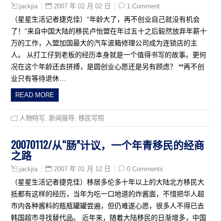
2007 年 02 月 02 日
1 Comment
jackjia
（星星生活记者捷克佳）“年龄大了，再不创业自己就没有机会
了！”来自中国大陆的移民卢怡盟在年过五十之后毅然放弃年薪十
万的工作，入盟加国最大的汽车波箱修理公司成为连锁店的主
人。 从打工仔到老板的经历本身就是一个值得书写的故事。更何
况在这个年龄还去拼搏，是圆创业心愿还是另有顾虑？ **再不创
业只有等待退休…
READ MORE
人物特写
,
新闻报导
,
移民写照
20070112/从“肠”计议，一个年青移民的经商
之路
2007 年 01 月 12 日
0 Comments
jackjia
（星星生活记者捷克佳）移居多伦多十年以上的大陆北方移民大
抵都有这样的经历，当年为吃一口地道的炸酱面，不惜把华人超
市内各种酱料的瓶瓶罐罐尝遍，但仍难遂心愿，很多人不得已去
韩国超市寻找替代品。 近年来，随着大陆移民的日渐增多，中国