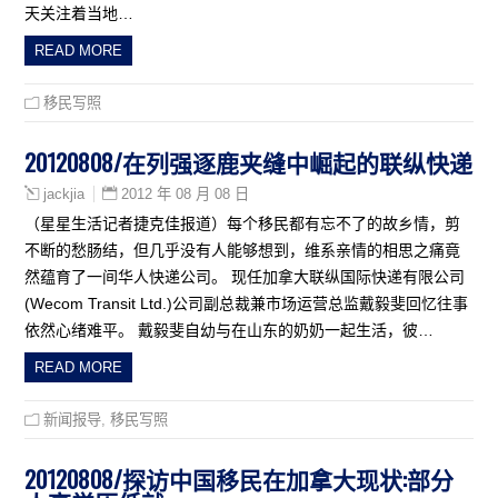
天关注着当地…
READ MORE
移民写照
20120808/在列强逐鹿夹缝中崛起的联纵快递
2012 年 08 月 08 日
jackjia
（星星生活记者捷克佳报道）每个移民都有忘不了的故乡情，剪
不断的愁肠结，但几乎没有人能够想到，维系亲情的相思之痛竟
然蕴育了一间华人快递公司。 现任加拿大联纵国际快递有限公司
(Wecom Transit Ltd.)公司副总裁兼市场运营总监戴毅斐回忆往事
依然心绪难平。 戴毅斐自幼与在山东的奶奶一起生活，彼…
READ MORE
新闻报导
,
移民写照
20120808/探访中国移民在加拿大现状:部分