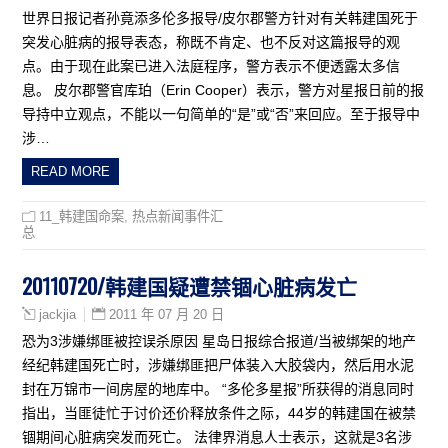
世界日报记者孙竟添多伦多报导/皮尔郡警方针对有关韩建国死于
突发心脏病的报导表态，称既不肯定、也不反对这篇报导的观
点。由于现在此案已进入法庭程序，警方表示不便透露太多信
息。 皮尔郡警官库珀（Erin Cooper）表示，警方对星报日前的报
导持中立观点，不能以一句简单的“是”或“否”来回应。至于报导中
涉…
READ MORE
11_韩建国命案
,
热点新闻事件汇
总
20110720/韩建国疑遭禁锢心脏病发亡
2011 年 07 月 20 日
jackjia
恐为3涉嫌绑匪被控误杀原因 星岛日报综合报道/当被绑架的地产
经纪韩建国死亡时，涉嫌绑匪把尸体装入大胶袋内，然后用水泥
封在万锦市一间房屋的地库中。 “多伦多星报”所获得的消息同时
指出，当匪徒忙于讨价还价释放条件之际，44岁的韩建国在被禁
锢期间心脏病突发而死亡。 法律界消息人士表示，这就是3名涉