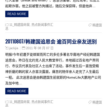
行入室罪（break and enter）、恶意伤害罪、危险驾车，以及三
起欺诈罪。他之前被警方拘捕过，随后交保获释，但是他弃…
READ MORE
11_韩建国命案
,
热点新闻事件汇
韩建国
总
20110807/韩建国追思会 逾百同业亲友送别
2011 年 08 月 07 日
jackjia
明报/今年初遭歹徒绑架而死亡的多伦多著名华裔地产经纪韩建国
追思会，昨日在北约克人民大教堂举行，本地超过百名地产界同
行、市议员代表及社区人士出席了活动，事件发生后一直饱受精
神折磨的韩的家人亦首次露面，痛苦的陪伴亲人走完了人生最后
一程。 此次追思会是由韩建国生前就职的HomeLife大鹏地产公司
及加中地…
READ MORE
11_韩建国命案
,
热点新闻事件汇
韩建国
总