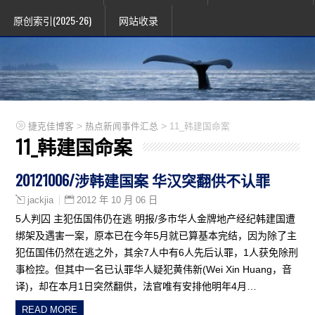
原创索引(2025-26)
网站收录
>
>
捷克佳博客
热点新闻事件汇总
11_韩建国命案
11_韩建国命案
20121006/涉韩建国案 华汉突翻供不认罪
2012 年 10 月 06 日
jackjia
5人判囚 主犯伍国伟仍在逃 明报/多市华人金牌地产经纪韩建国遭
绑架及遇害一案，原本已在今年5月就已算基本完结，因为除了主
犯伍国伟仍然在逃之外，其余7人中有6人先后认罪，1人获免除刑
事检控。但其中一名已认罪华人疑犯黄伟新(Wei Xin Huang，音
译)，却在本月1日突然翻供，法官唯有安排他明年4月…
READ MORE