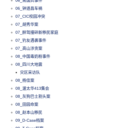
06_蒋国兵事件
06_钟道昌车祸
07_CIC校园冲突
07_胡秀华案
07_醉驾撞碎新移民家庭
07_钓友遇袭事件
07_高山涉贪案
08_中国毒奶粉事件
08_四川大地震
灾区采访队
08_杨佳案
08_渥太华413集会
08_灰狗巴士割头案
08_田园命案
08_赵本山移民
09_D-Case档案