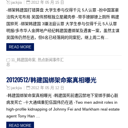
2012 年 05 月 15 日
jackjia
-绑架韩建国打错算盘 大学生参与仅得千元 5人认罪 -扮中国富豪
洽购大宅布局 吴国伟预租独立屋藏肉参 -带手镣脚镣上厕所 韩建
国猝死 -绑架韩建国 3嫌法庭认罪 大学生参与仅得千元 5人认罪
明报/多市华人金牌地产经纪韩建国遭绑架及遇害一案，虽然主谋
吴国伟仍然在逃，但6名已经落网的同案犯，继上周二有…
READ MORE
11_韩建国命案
,
热点新闻事件汇
总
20120512/韩建国绑架命案真相曝光
2012 年 05 月 12 日
jackjia
-韩建国绑架命案真相曝光 -韩建国死前遭囚禁地下室绑手脚心脏
病发死亡 -十大通缉重犯伍国伟仍在逃 -Two men admit roles in
high-profile kidnapping of Johnny Fei and Markham real estate
agent Tony Han …
READ MORE