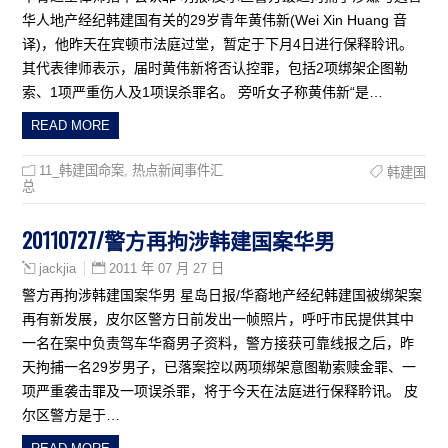
华人地产经纪韩建国有关的29岁青年黄伟新(Wei Xin Huang 音
译)，他昨天在宾顿市法庭过堂，暂定于下月4日进行保释聆讯。
其代表律师表示，届时黄伟新将否认控罪，包括2项绑架企图勒
索、1项严重伤人及1项误杀罪名。 旁听女子称黄伟新“是…
READ MORE
11_韩建国命案
,
热点新闻事件汇
韩建国
总
20110727/警方再拘涉韩建国案华男
2011 年 07 月 27 日
jackjia
警方再拘涉韩建国案华男 星岛日报/华裔地产经纪韩建国被绑架案
再有新发展，皮尔区警方日前发出一帧照片，呼吁市民提供其中
一名在案中负责驾车华裔男子资料，警方接获可靠线报之后，昨
天拘捕一名29岁男子，已落案控以两项绑架意图勒索赎金罪、一
项严重袭击罪及一项误杀罪，将于今天在法庭进行保释耹讯。 皮
尔区警方是于…