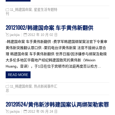
11_韩建国命案
,
星星生活专题特
刊
20121002/韩建国命案 车手黄伟新翻供
2012 年 10 月 02 日
jackjia
-韩建国命案 车手黄伟新翻供 -费学军韩建国绑架案法官下令重审
黄伟新突推翻认罪口供 -栗钧电台评黄伟新案 法官不接纳认罪合
理 韩建国命案 车手黄伟新翻供 世界日报/因涉嫌参与绑架及勒赎
大多伦多地区华裔地产经纪韩建国致死的黄伟新（Weixin
Huang，音译），于1日在位于宾顿市的法庭再度否认检方…
READ MORE
11_韩建国命案
,
热点新闻事件汇
总
20120524/黄伟新涉韩建国案认两绑架勒索罪
2012 年 05 月 24 日
jackjia