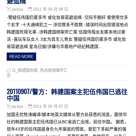
避追缉
2011 年 09 月 08 日
jackjia
-警疑伍伟国仍匿多市 或化妆易容避追缉 -交际手腕好 曾使用廿多
个名字 -十大通缉犯之一 涉控罪多不胜数 -错误时间出现错误地点
韩建国死得无辜 -涉韩建国绑架死亡案 伍国伟偕女友匿本地过豪
活 -喜玩车玩女人 3女为其生儿育女 警疑伍伟国仍匿多市 或化妆
易容避追缉 星岛日报/涉嫌与华裔地产经纪韩建国…
READ MORE
11_韩建国命案
,
热点新闻事件汇
总
20110907/警方：韩建国案主犯伍伟国已逃往
中国
2011 年 09 月 07 日
jackjia
加国无忧牧涛编译/据本地英文媒体从警方处获悉的消息，震惊华
社的韩建国案主犯伍伟国已从BC省逃亡出境，前往中国。 据悉，
现年43岁的伍伟国是身负九年案底的惯匪，曾犯下多起严重的强