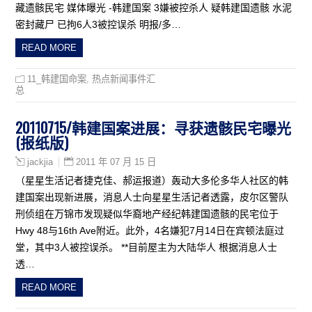
藏遗骸民宅 媒体曝光 -韩建国案 3嫌被控杀人 疑韩建国遗骸 水泥
密封藏尸 已拘6人3被控误杀 明报/多…
READ MORE
11_韩建国命案
,
热点新闻事件汇
总
20110715/韩建国案进展：寻获遗骸民宅曝光
(报纸版)
2011 年 07 月 15 日
jackjia
（星星生活记者捷克佳、郝运报道）轰动大多伦多华人社区的韩
建国案出现新进展，消息人士向星星生活记者透露，皮尔区警队
刑侦组在万锦市发现疑似华裔地产经纪韩建国遗骸的民宅位于
Hwy 48与16th Ave附近。此外，4名嫌犯7月14日在宾顿法庭过
堂，其中3人被控误杀。 **目前屋主为大陆华人 根据消息人士
透…
READ MORE