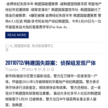
-金牌经纪失踪半年 韩建国疑遭撕票 -疑韩建国残骸寻获 明星地产
经纪年初遭绑架 -绑架变谋杀？韩建国案震惊华社 -韩建国疑付了
赎金仍被撕票：4嫌犯被捕 金牌经纪失踪半年 韩建国疑遭撕票 警
拘4人1在逃 明报/多市知名地产经纪韩建国，今年1月20日与一位
怀疑是来自大陆的富豪费学军(Fei Xue Ju…
READ MORE
11_韩建国命案
,
热点新闻事件汇
总
20110712/韩建国失踪案：侦探组发现尸体
2011 年 07 月 12 日
jackjia
都市网/据皮尔区警方最新消息，警方在万锦市一民居发现一尸
体，怀疑是2011年1月被绑架的华裔地产经纪韩建国。警方表示
将尽快进行法医鉴定，相信很快会有结果。 警方还相信，这一发
现对于韩建国失踪案相当重要。 轰动大多伦多华人社区的韩建国
绑架案于1月20 日被揭发，警方当日中午接获两名事主家人报
案，指韩建…