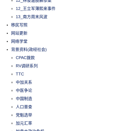
12_林俊遭肢解惨案
12_王立军薄熙来事件
13_南方周末风波
移民写照
网站更新
网络学堂
背景资料(政经社会)
CPAC拨款
RV调研系列
TTC
中加关系
中医争论
中国制造
人口普查
党魁选举
加元汇率