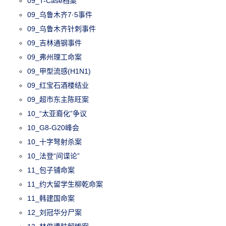
09_T-Case档案
09_乌鲁木齐7·5事件
09_乌鲁木齐针刺事件
09_吉林通钢事件
09_弗州理工命案
09_甲型流感(H1N1)
09_红宝石酒楼结业
09_超市东主陈旺案
10_“太亚裔化”争议
10_G8-G20峰会
10_十字弩射杀案
10_法登“间谍论”
11_包子铺命案
11_约大留学生柳乾命案
11_韩建国命案
12_刘冠华分尸案