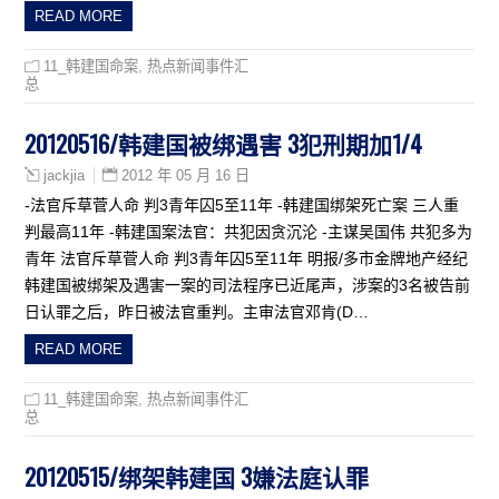
READ MORE
11_韩建国命案
,
热点新闻事件汇
总
20120516/韩建国被绑遇害 3犯刑期加1/4
2012 年 05 月 16 日
jackjia
-法官斥草菅人命 判3青年囚5至11年 -韩建国绑架死亡案 三人重
判最高11年 -韩建国案法官：共犯因贪沉沦 -主谋吴国伟 共犯多为
青年 法官斥草菅人命 判3青年囚5至11年 明报/多市金牌地产经纪
韩建国被绑架及遇害一案的司法程序已近尾声，涉案的3名被告前
日认罪之后，昨日被法官重判。主审法官邓肯(D…
READ MORE
11_韩建国命案
,
热点新闻事件汇
总
20120515/绑架韩建国 3嫌法庭认罪