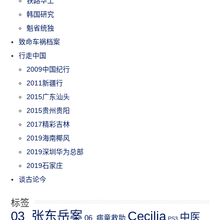
铁路华工
韩国研究
魁省统独
致命车祸档案
行走中国
2009中国纪行
2011新疆行
2015广东汕头
2015贵州贵阳
2017精彩吉林
2019海南椰风
2019深圳华为总部
2019石家庄
谈古论今
标签
03_张东岳案
Cecilia
中医
06_病童救助
PS3