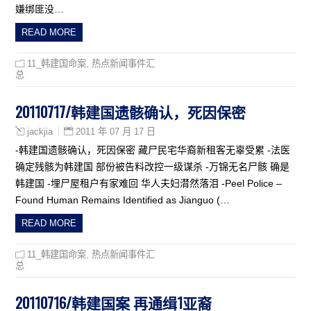
嫌绑匪没…
READ MORE
11_韩建国命案
,
热点新闻事件汇
总
20110717/韩建国遗骸确认，死因保密
2011 年 07 月 17 日
jackjia
-韩建国遗骸确认，死因保密 藏尸民宅华裔新租客无辜受累 -法医
确定残骸为韩建国 部份被告料改控一级谋杀 -万锦无名尸骸 确是
韩建国 -埋尸屋租户有家难回 华人夫妇潸然落泪 -Peel Police –
Found Human Remains Identified as Jianguo (…
READ MORE
11_韩建国命案
,
热点新闻事件汇
总
20110716/韩建国案 再通缉1亚裔