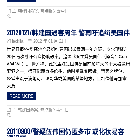
11_韩建国命案
,
热点新闻事件汇
总
20120121/韩建国遇害周年 警再吁追缉吴国伟
2012 年 01 月 21 日
jackjia
世界日报/在华裔地产经纪韩建国绑架案满一年之际，皮尔郡警方
20日再次呼吁公众协助破案，追缉此案主嫌吴国伟（译音：Guo
Wei Wu）。 警方称，此案主嫌吴国伟是目前加拿大的十大被通缉
要犯之一，很可能藏身多伦多，他时常戴着眼镜，背著名牌包，
经常出没于满地可、温哥华或美国的某些地方，且相信他与加拿
大及…
READ MORE
11_韩建国命案
,
热点新闻事件汇
总
20110908/警疑伍伟国仍匿多市 或化妆易容