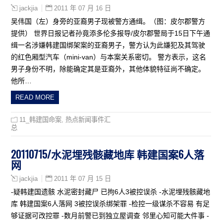
2011 年 07 月 16 日
jackjia
吴伟国（左）身旁的亚裔男子现被警方通缉。（图：皮尔郡警方
提供） 世界日报记者孙竟添多伦多报导/皮尔郡警局于15日下午通
缉一名涉嫌韩建国绑架案的亚裔男子，警方认为此嫌犯及其驾驶
的红色厢型汽车（mini-van）与本案关系密切。 警方表示，这名
男子身份不明，除能确定其是亚裔外，其他体貌特征尚不确定。
他所…
READ MORE
11_韩建国命案
,
热点新闻事件汇
总
20110715/水泥埋残骸藏地库 韩建国案6人落
网
2011 年 07 月 15 日
jackjia
-疑韩建国遗骸 水泥密封藏尸 已拘6人3被控误杀 -水泥埋残骸藏地
库 韩建国案6人落网 3被控误杀绑架罪 -检控一级谋杀不容易 有足
够证据可改控罪 -数月前警已到独立屋调查 邻里心知可能大件事 -