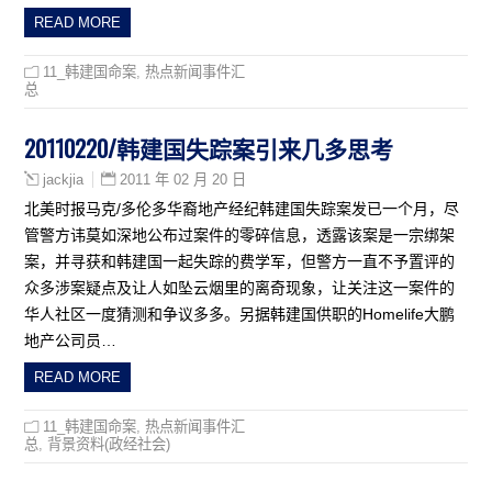
READ MORE
11_韩建国命案
,
热点新闻事件汇
总
20110220/韩建国失踪案引来几多思考
2011 年 02 月 20 日
jackjia
北美时报马克/多伦多华裔地产经纪韩建国失踪案发已一个月，尽
管警方讳莫如深地公布过案件的零碎信息，透露该案是一宗绑架
案，并寻获和韩建国一起失踪的费学军，但警方一直不予置评的
众多涉案疑点及让人如坠云烟里的离奇现象，让关注这一案件的
华人社区一度猜测和争议多多。另据韩建国供职的Homelife大鹏
地产公司员…
READ MORE
11_韩建国命案
,
热点新闻事件汇
总
,
背景资料(政经社会)