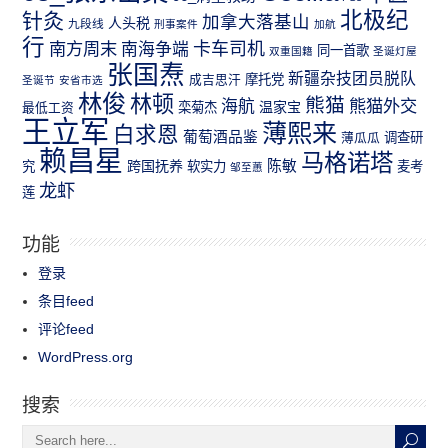
北极纪
针灸
加拿大落基山
人头税
九段线
刑事案件
加航
行
南方周末
卡车司机
南海争端
同一首歌
双重国籍
圣诞灯屋
张国焘
新疆杂技团员脱队
成吉思汗
摩托党
圣诞节
安省市选
林俊
林顿
熊猫
熊猫外交
海航
温家宝
最低工资
栾菊杰
王立军
薄熙来
白求恩
葡萄酒品鉴
薄瓜瓜
调查研
赖昌星
马格诺塔
跨国抚养
陈敏
究
软实力
麦考
邹至蕙
龙虾
莲
功能
登录
条目feed
评论feed
WordPress.org
搜索