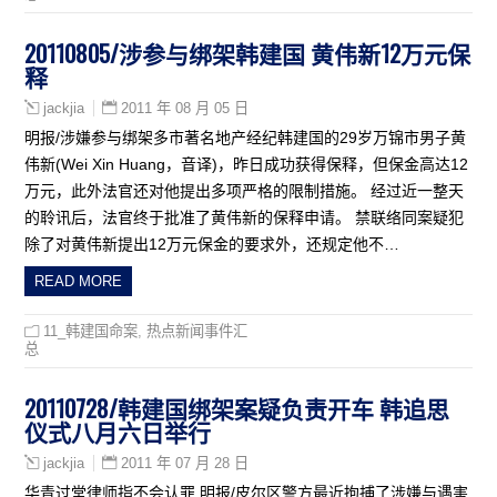
20110805/涉参与绑架韩建国 黄伟新12万元保
释
2011 年 08 月 05 日
jackjia
明报/涉嫌参与绑架多市著名地产经纪韩建国的29岁万锦市男子黄
伟新(Wei Xin Huang，音译)，昨日成功获得保释，但保金高达12
万元，此外法官还对他提出多项严格的限制措施。 经过近一整天
的聆讯后，法官终于批准了黄伟新的保释申请。 禁联络同案疑犯
除了对黄伟新提出12万元保金的要求外，还规定他不…
READ MORE
11_韩建国命案
,
热点新闻事件汇
总
20110728/韩建国绑架案疑负责开车 韩追思
仪式八月六日举行
2011 年 07 月 28 日
jackjia
华青过堂律师指不会认罪 明报/皮尔区警方最近拘捕了涉嫌与遇害