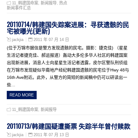
11_韩建国命案
,
新闻报导
,
热点
新闻事件汇总
20110714/韩建国失踪案进展：寻获遗骸的民
宅被曝光(更新)
2011 年 07 月 14 日
jackjia
(位于万锦市据信是警方发现遗骸的民宅。摄影：捷克佳) （星星
生活记者捷克佳、郝运报道）轰动大多伦多华人社区的韩建国案
出现新进展，消息人士向星星生活记者透露，皮尔区警队刑侦组
在万锦市发现疑似华裔地产经纪韩建国遗骸的民宅位于Hwy 48与
16th Ave附近。此外，从警方的简短的新闻稿中仍可以研读出一
些…
READ MORE
11_韩建国命案
,
新闻报导
20110713/韩建国疑遭撕票 失踪半年曾付赎款
2011 年 07 月 13 日
jackjia