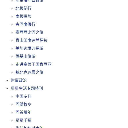
加东海洋四省游
北极纪行
南极探险
古巴度假行
密西西比河之旅
直击印度达兰萨拉
美加边境刀把游
落基山旅游
走进禽兽王国肯尼亚
魁北克冰雪之旅
时事政治
星星生活专题特刊
中国专刊
回望故乡
回首卅年
星星千禧