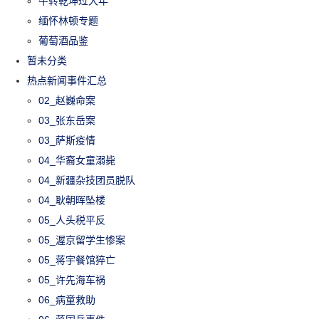
牛转乾坤过大年
缅怀林顿专题
葡萄酒品鉴
暂未分类
热点新闻事件汇总
02_赵巍命案
03_张东岳案
03_萨斯疫情
04_华裔女童溺毙
04_新疆杂技团员脱队
04_耿朝晖坠楼
05_人头税平反
05_渥京留学生惨案
05_蒋宇餐馆猝亡
05_许先海车祸
06_病童救助