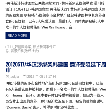
-黄伟新涉韩建国案认两绑架勒索罪 -黄伟新承认绑架勒索 量刑聆
讯订于10月1日 -韩建国命案 黄伟新认2罪 黄伟新涉韩建国案认两
绑架勒索罪 明报/参与绑架多市金牌地产经纪韩建国并令其意外身
亡的6名疑犯，已有5人先后认罪，最后1人，同时也是被捕6人中
唯一的华人疑犯黄伟新(Wei Xin Huang，音…
READ MORE
11_韩建国命案
,
热点新闻事件汇
总
,
背景资料(政经社会)
20120517/华汉涉绑架韩建国 翻译受阻延下周
审
2012 年 05 月 17 日
jackjia
明报/涉嫌绑架多市金牌地产经纪韩建国的6名落网疑犯中，已经
有5人先后认罪并被判刑，而剩下一名唯一的华人疑犯黄伟新(Wei
Xin Huang，音译)，原本要在昨日接受初级聆讯，但因为一些人
员安排上出现的意外，聆讯被迫推迟至下周。被告的律师白谢礼
(Domenic Basile)表示，希望到时能够将此案…