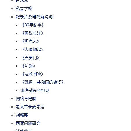
白求恩
私立学校
纪录片及电视解说词
《30年纪事》
《再说长江》
《坦克人》
《大国崛起》
《天安门》
《河殇》
《达赖喇嘛》
《飘扬，共和国的旗帜》
淮海战役全纪录
网络与电脑
老太市长麦考莲
胡耀邦
西藏问题研究