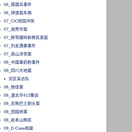
06_蒋国兵事件
06_钟道昌车祸
07_CIC校园冲突
07_胡秀华案
07_醉驾撞碎新移民家庭
07_钓友遇袭事件
07_高山涉贪案
08_中国毒奶粉事件
08_四川大地震
灾区采访队
08_杨佳案
08_渥太华413集会
08_灰狗巴士割头案
08_田园命案
08_赵本山移民
09_D-Case档案