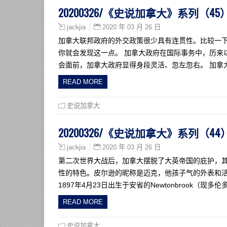
20200326/《史说加拿大》系列
2020 年 03 月 26 日
jackjia
加拿大联邦政府的外交政策很少具有连贯性。比较一
你就会发现这一点。 加拿大政府在国际事务中，历来
会面前，加拿大政府显得身段灵活、忽左忽右。 加拿
READ MORE
史说加拿大
20200326/《史说加拿大》系列（
2020 年 03 月 26 日
jackjia
第二次世界大战后，加拿大摆脱了大英帝国的庇护，其外交政
性的特色。皮尔逊的昵称是迈克，他孩子气的外表和活
1897年4月23日出生于安省的Newtonbrook（现
READ MORE
史说加拿大