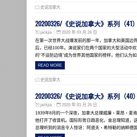
史说加拿大
20200326/《史说加拿大》系列（
2020 年 03 月 26 日
jackjia
在第一次世界大战爆发前的那一年，加拿大和美国边界
后，已经100年。演说家们在两个国家的大型活动中
的“不设防边境”成为世界其他国家的榜样，他们认为
READ MORE
史说加拿大
20200326/《史说加拿大》系列（
2020 年 03 月 26 日
jackjia
1939年8月的一个深夜，加拿大总理威廉・莱昂・麦肯齐・金（W
他打开了收音机。国际形势日趋恶化，金总理知道，这
总理听到的消息令人惊讶：阿道夫・希特勒的纳粹德