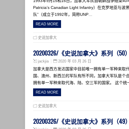
1993年9月15和16日，加拿大军队自朝鲜战争结束4
Patricia’s Canadian Light Infant
队”（成立于1992年，简称UNP…
READ MORE
史说加拿大
20200326/《史说加拿大》系列（
2020 年 03 月 26 日
jackjia
加拿大是西方发达国家中目前唯一拥有单一军种来取代
国、澳州、新西兰的军队有所不同，加拿大军队是个
拥有单一军种来取代海、陆、空三军的国家。 这个统一命名
READ MORE
史说加拿大
20200326/《史说加拿大》系列（