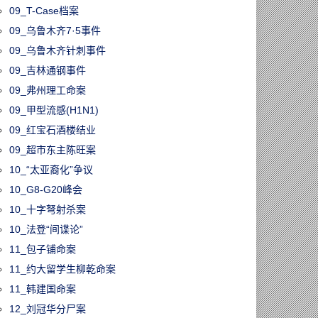
09_T-Case档案
09_乌鲁木齐7·5事件
09_乌鲁木齐针刺事件
09_吉林通钢事件
09_弗州理工命案
09_甲型流感(H1N1)
09_红宝石酒楼结业
09_超市东主陈旺案
10_“太亚裔化”争议
10_G8-G20峰会
10_十字弩射杀案
10_法登“间谍论”
11_包子铺命案
11_约大留学生柳乾命案
11_韩建国命案
12_刘冠华分尸案