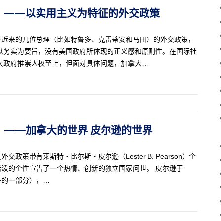
（45）——以实用主义为特征的外交政策
下近来的几位总理（比如特鲁多、克雷蒂安和马田）的外交政策，
以务实为要旨，没有美国政府所体现的正义感和原则性。在国际社
大政府推崇人权至上，但面对具体问题，加拿大…
44）——加拿大的世界 皮尔逊的世界
策带有莱斯特・比尔斯・皮尔逊（Lester B. Pearson）个
泼的个性宣告了一个热情、创新的独立国家问世。 皮尔逊于
多伦多的一部分），…