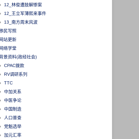
12_林俊遭肢解惨案
12_王立军薄熙来事件
13_南方周末风波
移民写照
网站更新
网络学堂
背景资料(政经社会)
CPAC拨款
RV调研系列
TTC
中加关系
中医争论
中国制造
人口普查
党魁选举
加元汇率