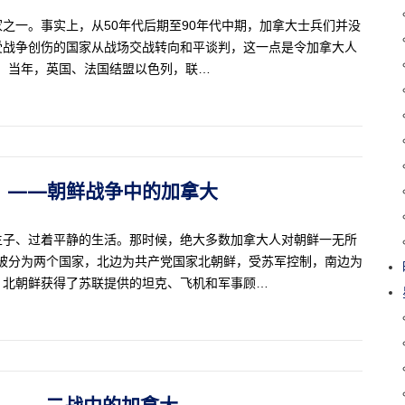
之一。事实上，从50年代后期至90年代中期，加拿大士兵们并没
受战争创伤的国家从战场交战转向和平谈判，这一点是令加拿大人
0月，当年，英国、法国结盟以色列，联…
48）——朝鲜战争中的加拿大
生子、过着平静的生活。那时候，绝大多数加拿大人对朝鲜一无所
，被分为两个国家，北边为共产党国家北朝鲜，受苏军控制，南边为
，北朝鲜获得了苏联提供的坦克、飞机和军事顾…
47）——二战中的加拿大