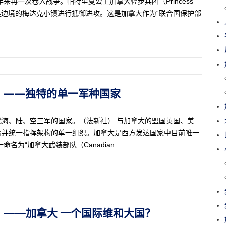
0年来再一次卷入战争。帕特里夏公主加拿大轻步兵团（Princess
ry）在克罗地亚与波黑边境的梅达克小镇进行抵御进攻。这是加拿大作为“联合国保护部
50）——独特的单一军种国家
海、陆、空三军的国家。（法新社） 与加拿大的盟国英国、美
合并统一指挥架构的单一组织。加拿大是西方发达国家中目前唯一
为“加拿大武装部队（Canadian …
49）——加拿大 一个国际维和大国？