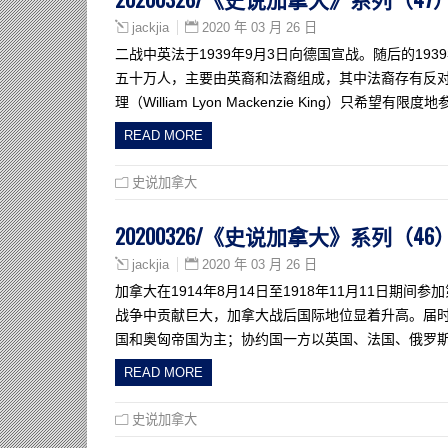
2020 年 03 月 26 日
jackjia
二战中英法于1939年9月3日向德国宣战。随后的19
五十万人，主要由英裔和法裔组成，其中法裔存有反
理（William Lyon Mackenzie King）只希望有限度
READ MORE
史说加拿大
20200326/《史说加拿大》系列（
2020 年 03 月 26 日
jackjia
加拿大在1914年8月14日至1918年11月11日
战争中贡献巨大，加拿大战后国际地位显着升高。届时
国和奥匈帝国为主；协约国一方以英国、法国、俄罗斯等
READ MORE
史说加拿大