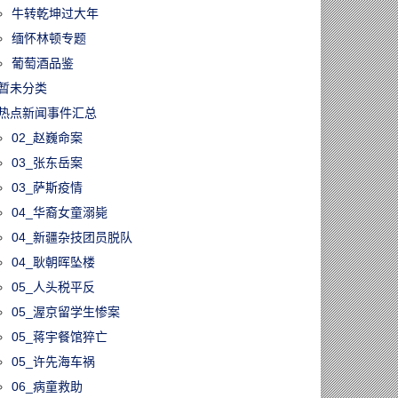
牛转乾坤过大年
缅怀林顿专题
葡萄酒品鉴
暂未分类
热点新闻事件汇总
02_赵巍命案
03_张东岳案
03_萨斯疫情
04_华裔女童溺毙
04_新疆杂技团员脱队
04_耿朝晖坠楼
05_人头税平反
05_渥京留学生惨案
05_蒋宇餐馆猝亡
05_许先海车祸
06_病童救助