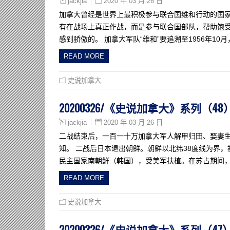
2020 年 03 月 26 日
jackjia
加拿大曾经是世界上最积极参与联合国维和行动的国家
有在战场上真正作战，而是参与联合国部队，帮助饱
感到骄傲的。 加拿大军队“维和”要追溯至1956年1
READ MORE
史说加拿大
20200326/《史说加拿大》系列（
2020 年 03 月 26 日
jackjia
二战结束后，一百一十万加拿大军人解甲归田、娶妻
知。 二战后日本退出朝鲜。朝鲜以北纬38度线为界
民主国家南朝鲜（韩国），受美军扶植。在苏占期间
READ MORE
史说加拿大
20200326/《史说加拿大》系列（