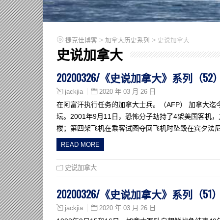
>
>
捷克佳博客
加拿大历史系列
史说加拿大
史说加拿大
20200326/《史说加拿大》系列（
2020 年 03 月 26 日
jackjia
在阿富汗执行任务的加拿大士兵。（AFP） 加拿大
坛。2001年9月11日，恐怖分子劫持了4架美国客
楼；第四架飞机在乘客试图夺回飞机时坠毁在宾夕法尼
READ MORE
史说加拿大
20200326/《史说加拿大》系列
2020 年 03 月 26 日
jackjia