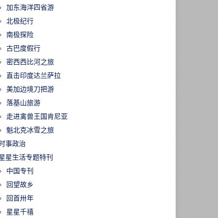
加东海洋四省游
北极纪行
南极探险
古巴度假行
密西西比河之旅
直击印度达兰萨拉
美加边境刀把游
落基山旅游
走进禽兽王国肯尼亚
魁北克冰雪之旅
时事政治
星星生活专题特刊
中国专刊
回望故乡
回首卅年
星星千禧