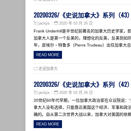
20200326/《史说加拿大》系列（
2020 年 03 月 26 日
jackjia
Frank Underhill是半世纪前著名的加拿大历
加拿大人是第一个反美的，理想化的反美，反美到如同
年，皮埃尔・特鲁多（Pierre Trudeau）出任加拿
READ MORE
史说加拿大
20200326/《史说加拿大》系列（
2020 年 03 月 26 日
jackjia
20世纪60年代早期，一位加拿大政治家在众议院说：
拿大人没有选择，只能靠近美国这个经济、军事和政治
确的。自从第二次世界大战以来，加拿大对美国的依
READ MORE