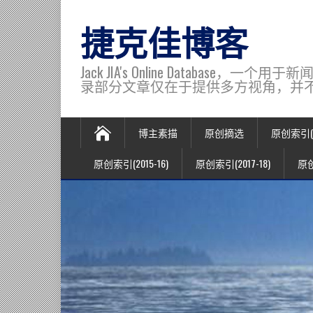
捷克佳博客
Jack JIA's Online Data
录部分文章仅在于提供多方视角，并不代表博主观
博主素描
原创摘选
原创索引(20
原创索引(2015-16)
原创索引(2017-18)
原创