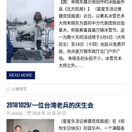
【图：朱晓东展示他创作的冰版画作
品《北方民居》】 （星星生活记者
捷克佳报道）近日，以著名冰雪艺术
大师朱晓东为首的中方代表团到访加
拿大，积极筹备首届万锦冰雪节。这
一为期十天的活动将于2月9日（大年
初五）至18日（十四）向民众免费开
放，地点是万锦市政厅北门户外广
场。 朱晓东的头衔不少，冰雪艺术
大师之外，…
READ MORE
人物特写
20181029/一位台湾老兵的庆生会
2018 年 10 月 29 日
jackjia
（星星生活记者捷克佳报道）在《祝
你生日快乐》的音乐中，一个满载各