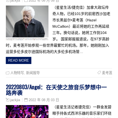
2022 年 08 月 08 日
jackjia
（星星生活/捷克佳）加拿大政坛传
奇人物，已经101岁的前密西沙加老
市长黑兹尔•麦考莲（Hazel
McCallion）最近将她的工作再延续
三年。换句话说，她将工作到104
岁。 国家邮报报道说，在97岁高龄
时，麦考莲开始参观一些世界最繁忙的机场。那年，她刚刚加入
运营多伦多皮尔逊国际机场的大多伦多机场管…
READ MORE
人物特写
,
新闻报导
麦考莲
20220803/Angel：在天使之旅音乐梦想中一
路奔袭
2022 年 08 月 03 日
jackjia
（星星生活记者捷克佳）一群金发碧
眼手持各式西洋乐器的音乐家们环绕