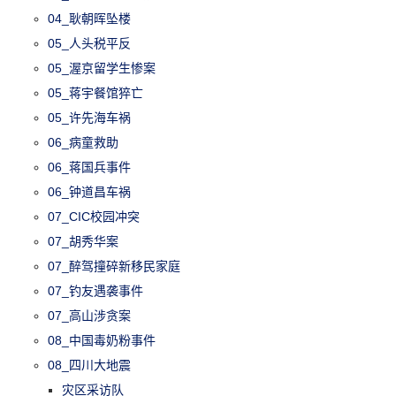
04_耿朝晖坠楼
05_人头税平反
05_渥京留学生惨案
05_蒋宇餐馆猝亡
05_许先海车祸
06_病童救助
06_蒋国兵事件
06_钟道昌车祸
07_CIC校园冲突
07_胡秀华案
07_醉驾撞碎新移民家庭
07_钓友遇袭事件
07_高山涉贪案
08_中国毒奶粉事件
08_四川大地震
灾区采访队