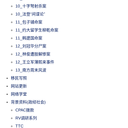
10_十字弩射杀案
10_法登“间谍论”
11_包子铺命案
11_约大留学生柳乾命案
11_韩建国命案
12_刘冠华分尸案
12_林俊遭肢解惨案
12_王立军薄熙来事件
13_南方周末风波
移民写照
网站更新
网络学堂
背景资料(政经社会)
CPAC拨款
RV调研系列
TTC