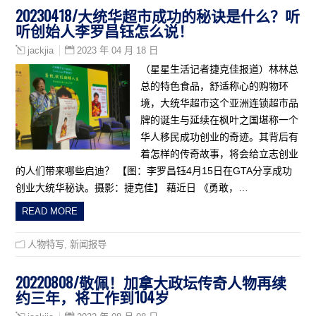
20230418/大统华超市成功的秘诀是什么？听
听创始人李罗昌钰怎么说！
2023 年 04 月 18 日
jackjia
（星星生活记者捷克佳报道）林林总
总的特色食品，舒适称心的购物环
境，大统华超市这个亚洲连锁超市品
牌的诞生与延续在枫叶之国堪称一个
华人移民成功创业的奇迹。其背后有
着怎样的传奇故事，将会给立志创业
的人们带来哪些启迪？ 【图：李罗昌钰4月15日在GTA分享成功
创业大统华秘诀。摄影：捷克佳】 藉近日 《勇敢，…
READ MORE
人物特写
,
新闻报导
20220808/敬佩！加拿大政坛传奇人物再续
约三年，将工作到104岁