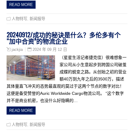
READ MORE
人物特写
,
新闻报导
20240912/成功的秘诀是什么？多伦多有个
“加中合资”的物流企业
2024 年 09 月 12 日
jackjia
（星星生活记者捷克佳）很难想象一
家公司从小生意起步到跨国公司破茧
成蝶的蜕变之路。从创始之初的营业
额40万到九年之后的3500万，描述
其体量直飞冲天的态势最直观的莫过于这两个节点的数字对比！
这便是备受赞誉的Auric Worldwide Cargo物流公司。 “这个数字
并不是商业机密，也没什么好隐瞒的…
READ MORE
人物特写
,
新闻报导