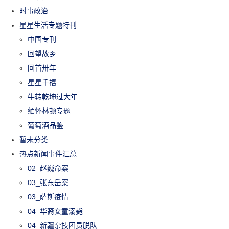
时事政治
星星生活专题特刊
中国专刊
回望故乡
回首卅年
星星千禧
牛转乾坤过大年
缅怀林顿专题
葡萄酒品鉴
暂未分类
热点新闻事件汇总
02_赵巍命案
03_张东岳案
03_萨斯疫情
04_华裔女童溺毙
04_新疆杂技团员脱队