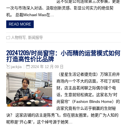
这不仅是公司连续第三次参展，更是
一次与市场深入对话、汲取创新灵感、彰显公司实力的绝佳契
机。 总裁Michael Mao在…
READ MORE
人物特写
,
新闻报导
20241209/时尚窗帘：小而精的运营模式如何
打造高性价比品牌
2024 年 12 月 09 日
jackjia
（星星生活记者捷克佳）万锦王府井
商场内一个不大的店面，不旺丁却旺
财，店主品茗闲聊之际偶尔接个电
话，生意就轻松搞定。这家名为“时
尚窗帘”（Fashion Blinds Home）的
店家究竟有什么近乎躺赢的生财秘
诀？ 这家店铺的店主是陈秀飞，但在朋友圈里，她更广为人知的
昵称是“开心果”，这个绰号源于她笑…