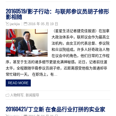
20160519/影子行动：与联邦参议员胡子修形
影相随
2016 年 05 月 19 日
jackjia
（星星生活记者捷克佳报道）在加拿
大政治体系中，联邦议会作为最高立
法机构，由女王的代表总督、参议院
和众议院组成。许多人好奇政治人物
在议会中的角色，他们日常的工作程
序，甚至于生活的诸多细节更是充满神秘感。近日，记者前往渥
太华，全程跟随华裔参议员胡子修，近距离感受他极为普通却非
常忙碌的一天。 在职场上，有…
READ MORE
人物特写
,
新闻报导
20160421/丁立新 在食品行业打拼的实业家