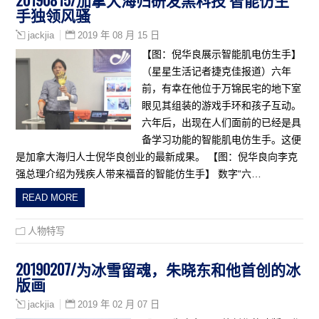
手独领风骚
2019 年 08 月 15 日
jackjia
【图：倪华良展示智能肌电仿生手】
（星星生活记者捷克佳报道）六年
前，有幸在他位于万锦民宅的地下室
眼见其组装的游戏手环和孩子互动。
六年后，出现在人们面前的已经是具
备学习功能的智能肌电仿生手。这便
是加拿大海归人士倪华良创业的最新成果。 【图：倪华良向李克
强总理介绍为残疾人带来福音的智能仿生手】 数字“六…
READ MORE
人物特写
20190207/为冰雪留魂，朱晓东和他首创的冰
版画
2019 年 02 月 07 日
jackjia