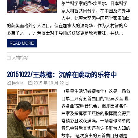
尔兰科学家威廉•坎贝尔、日本科学
家大村智共同分享，在中国及海外华
人中，此项大奖因中国药学家屠呦呦
的获奖而格外引人注目。但在加拿大的温哥华，作为大村智的众
多弟子之一，方芳博士对于导师的获奖更是欣喜若狂，并认…
READ MORE
人物特写
20151022/王燕樵：沉醉在跳动的乐符中
2015 年 10 月 22 日
jackjia
（星星生活记者捷克佳）这是一场节
目单上只有五首曲目的“经典乡音 世
界名曲”交响音乐会，但却因著名作
曲家及指挥家王燕樵的指挥而变得异
常精彩且收获满满。一场看似简单的
音乐会背后其实还有许多鲜为人知的
故事。 这次演出的五首曲目分别是