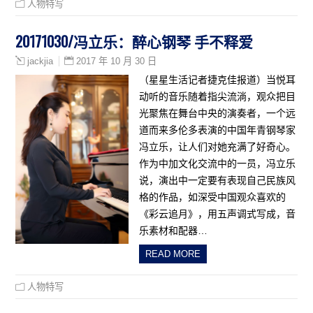
人物特写
20171030/冯立乐：醉心钢琴 手不释爱
2017 年 10 月 30 日
jackjia
（星星生活记者捷克佳报道）当悦耳
动听的音乐随着指尖流淌，观众把目
光聚焦在舞台中央的演奏者，一个远
道而来多伦多表演的中国年青钢琴家
冯立乐，让人们对她充满了好奇心。
作为中加文化交流中的一员，冯立乐
说，演出中一定要有表现自己民族风
格的作品，如深受中国观众喜欢的
《彩云追月》，用五声调式写成，音
乐素材和配器…
READ MORE
人物特写