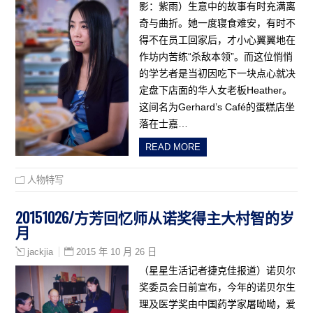
影：紫雨）生意中的故事有时充满离
奇与曲折。她一度寝食难安，有时不
得不在员工回家后，才小心翼翼地在
作坊内苦练“杀敌本领”。而这位悄悄
的学艺者是当初因吃下一块点心就决
定盘下店面的华人女老板Heather。
这间名为Gerhard’s Café的蛋糕店坐
落在士嘉…
READ MORE
人物特写
20151026/方芳回忆师从诺奖得主大村智的岁
月
2015 年 10 月 26 日
jackjia
（星星生活记者捷克佳报道）诺贝尔
奖委员会日前宣布，今年的诺贝尔生
理及医学奖由中国药学家屠呦呦，爱