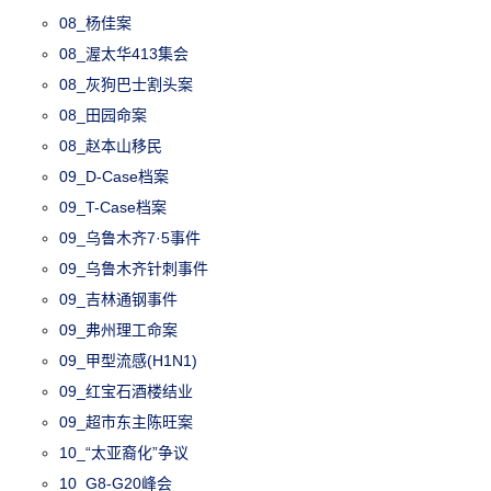
08_杨佳案
08_渥太华413集会
08_灰狗巴士割头案
08_田园命案
08_赵本山移民
09_D-Case档案
09_T-Case档案
09_乌鲁木齐7·5事件
09_乌鲁木齐针刺事件
09_吉林通钢事件
09_弗州理工命案
09_甲型流感(H1N1)
09_红宝石酒楼结业
09_超市东主陈旺案
10_“太亚裔化”争议
10_G8-G20峰会