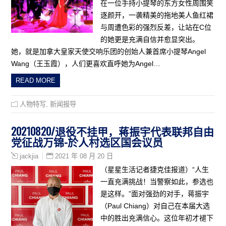
在一位手持小提琴的东方女性周围笑
逐颜开，一袭精美的拖地美人鱼红裙
与周遭色彩的强烈反差，让站在C位
的她更是充满自信并愈显突出。
她，就是加拿大皇家天使交响乐团的创始人兼首席小提琴Angel
Wang（王玉霞），人们更喜欢直呼她为Angel…
READ MORE
人物特写
,
新闻报导
20210820/退役不挂甲，蒋振宇代表联邦自由
党征战万锦-於人村选区国会议员
2021 年 08 月 20 日
jackjia
（星星生活记者捷克佳报道）“人生
一直充满挑战！当警察如此，参选也
是这样。”面对强劲的对手，蒋振宇
（Paul Chiang）对自己在本届大选
中的胜出充满信心。这位年初才褪下