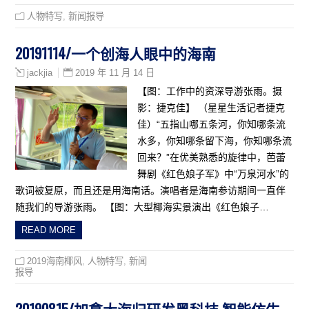
人物特写
,
新闻报导
20191114/一个创海人眼中的海南
2019 年 11 月 14 日
jackjia
【图：工作中的资深导游张雨。摄
影：捷克佳】 （星星生活记者捷克
佳）“五指山哪五条河，你知哪条流
水多，你知哪条留下海，你知哪条流
回来？”在优美熟悉的旋律中，芭蕾
舞剧《红色娘子军》中“万泉河水”的
歌词被复原，而且还是用海南话。演唱者是海南参访期间一直伴
随我们的导游张雨。 【图：大型椰海实景演出《红色娘子…
READ MORE
2019海南椰风
,
人物特写
,
新闻
报导
20190815/加拿大海归研发黑科技 智能仿生