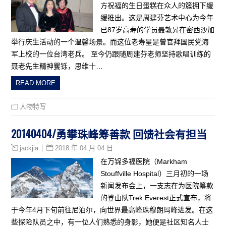
方祝福的生日蛋糕在众人的簇拥下缓
缓推出。这是周建芬艺术中心为今年
已87岁高寿的学员聂敦昇在密西沙加
举行庆生活动的一个温馨场景。而这位老寿星是曾官拜国民党海
军上校的一位台湾老兵。 至今仍跟随周建芬老师坚持歌唱训练的
聂老先生精神矍铄，思维十…
READ MORE
人物特写
20140404/勇攀珠峰筹善款 回馈社会有担当
2018 年 04 月 04 日
jackjia
在万锦多福医院（Markham
Stouffville Hospital）三月初的一场
新闻发布会上，一支志在为医院筹款
的登山队Trek Everest正式宣布，将
于今年4月下旬前往尼泊尔，向世界最高峰珠穆朗玛峰进发。在这
些探险队员之中，有一位人们熟悉的身影，她便是社区知名人士