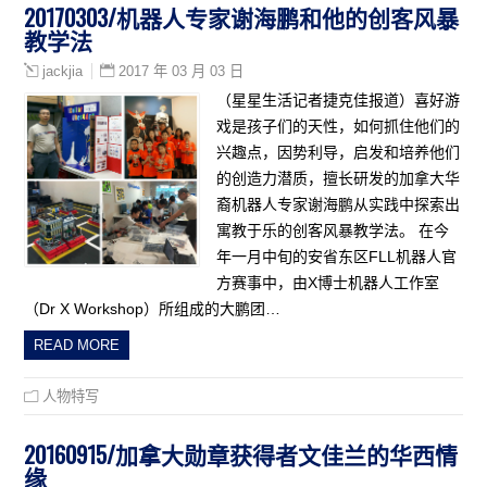
20170303/机器人专家谢海鹏和他的创客风暴
教学法
2017 年 03 月 03 日
jackjia
（星星生活记者捷克佳报道）喜好游
戏是孩子们的天性，如何抓住他们的
兴趣点，因势利导，启发和培养他们
的创造力潜质，擅长研发的加拿大华
裔机器人专家谢海鹏从实践中探索出
寓教于乐的创客风暴教学法。 在今
年一月中旬的安省东区FLL机器人官
方赛事中，由X博士机器人工作室
（Dr X Workshop）所组成的大鹏团…
READ MORE
人物特写
20160915/加拿大勋章获得者文佳兰的华西情
缘