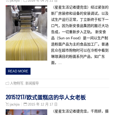
2016 年 04 月 21 日
jackjia
（星星生活记者捷克佳）经过紧张的
新厂房装修和设备的安装调试，以及
试生产运行正常，丁立新终于松下一
口气，因为新安食品集团的搬迁大功
告成，一切重新步入正轨。 新安食
品（Sun on Food）是一间以生产制
造粉面产品为主的食品加工厂。普通
民众在超市购物时可以在冷柜中看到
琳琅满目的粉面系列产品，如广东
面，…
READ MORE
人物特写
,
新闻报导
20151217/欧式蛋糕店的华人女老板
2015 年 12 月 17 日
jackjia
（星星生活记者捷克佳，千雨妍，摄