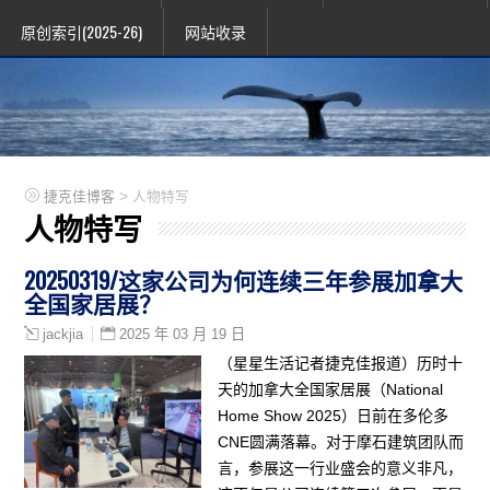
原创索引(2025-26)
网站收录
>
捷克佳博客
人物特写
人物特写
20250319/这家公司为何连续三年参展加拿大
全国家居展？
2025 年 03 月 19 日
jackjia
（星星生活记者捷克佳报道）历时十
天的加拿大全国家居展（National
Home Show 2025）日前在多伦多
CNE圆满落幕。对于摩石建筑团队而
言，参展这一行业盛会的意义非凡，