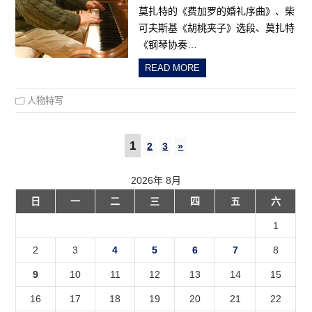
莫扎特的《费加罗的婚礼序曲》、柴
可夫斯基《胡桃夹子》选段、莫扎特
《钢琴协奏…
READ MORE
人物特写
1
2
3
»
2026年 8月
日
一
二
三
四
五
六
1
2
3
4
5
6
7
8
9
10
11
12
13
14
15
16
17
18
19
20
21
22