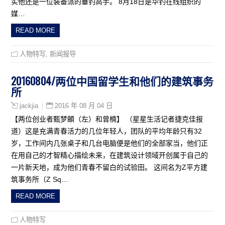
实他还是一位装备派的垂钓高手。 8月18日是华钓在线组织的
媒…
READ MORE
人物特写
,
新闻报导
20160804/两位中国留学生和他们的建筑事务
所
2016 年 08 月 04 日
jackjia
【两位创业者甄梦頔（左）和曾楠】 （星星生活记者捷克佳报
道）这是充满青春活力的几位年轻人，团队的平均年龄只有32
岁，工作间内几张桌子和几台电脑便是他们的全部家当，他们正
在用自己的才智精心描绘未来，在建筑设计领域开创属于自己的
一片新天地，成为他们青春不留白的试验田。 这间名为Z平方建
筑事务所（Z Sq…
READ MORE
人物特写