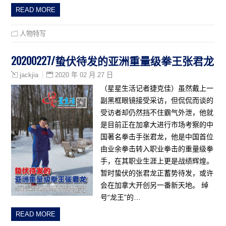
READ MORE
人物特写
20200227/蛰伏待发的亚洲重量级拳王张君龙
2020 年 02 月 27 日
jackjia
（星星生活记者捷克佳）虽然戴上一
副黑框眼镜接受采访，但侃侃而谈的
受访者却仍然挡不住霸气外泄，他就
是目前正在加拿大进行市场考察的中
国著名拳击手张君龙，他是中国首位
由业余拳击转入职业拳击的重量级拳
手，在其职业生涯上更是战绩辉煌。
暂时蛰伏的张君龙正蓄势待发，或许
会在加拿大开创另一番新天地。 绰
号“龙王”的…
READ MORE