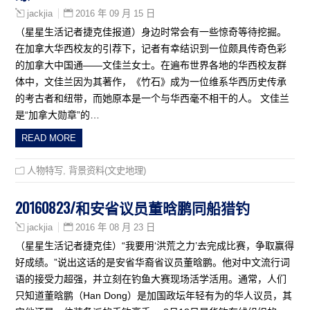
2016 年 09 月 15 日
jackjia
（星星生活记者捷克佳报道）身边时常会有一些惊奇等待挖掘。
在加拿大华西校友的引荐下，记者有幸结识到一位颇具传奇色彩
的加拿大中国通——文佳兰女士。在遍布世界各地的华西校友群
体中，文佳兰因为其著作，《竹石》成为一位维系华西历史传承
的考古者和纽带，而她原本是一个与华西毫不相干的人。 文佳兰
是“加拿大勋章”的…
READ MORE
人物特写
,
背景资料(文史地理)
20160823/和安省议员董晗鹏同船猎钓
2016 年 08 月 23 日
jackjia
（星星生活记者捷克佳）“我要用‘洪荒之力’去完成比赛，争取赢得
好成绩。”说出这话的是安省华裔省议员董晗鹏。他对中文流行词
语的接受力超强，并立刻在钓鱼大赛现场活学活用。通常，人们
只知道董晗鹏（Han Dong）是加国政坛年轻有为的华人议员，其