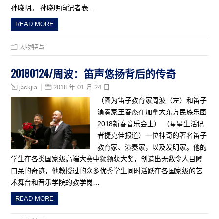
孙晓明。 孙晓明向记者表…
READ MORE
人物特写
20180124/周波：笛声悠扬背后的传奇
2018 年 01 月 24 日
jackjia
（图为笛子教育家周波（左）和笛子
演奏家王春杰在加拿大东方民族乐团
2018新春音乐会上） （星星生活记
者捷克佳报道）一位神奇的著名笛子
教育家、演奏家，以及发明家。他的
学生在各类国家级高端大赛中频频获大奖，创造出无数令人目瞪
口呆的奇迹，他教授过的众多优秀学生同时活跃在各国家级的艺
术舞台和音乐学院的教学岗…
READ MORE