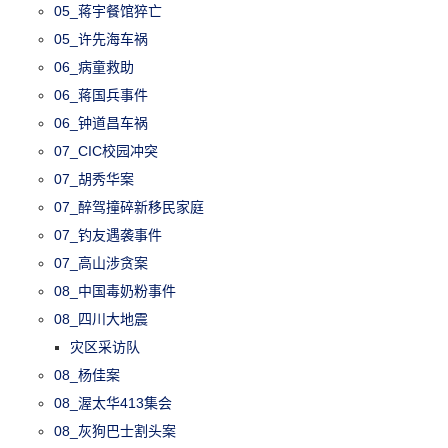
05_蒋宇餐馆猝亡
05_许先海车祸
06_病童救助
06_蒋国兵事件
06_钟道昌车祸
07_CIC校园冲突
07_胡秀华案
07_醉驾撞碎新移民家庭
07_钓友遇袭事件
07_高山涉贪案
08_中国毒奶粉事件
08_四川大地震
灾区采访队
08_杨佳案
08_渥太华413集会
08_灰狗巴士割头案