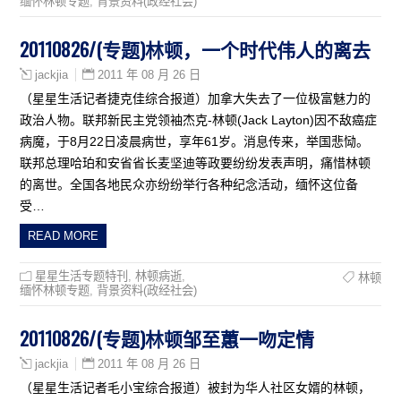
缅怀林顿专题
,
背景资料(政经社会)
20110826/(专题)林顿，一个时代伟人的离去
2011 年 08 月 26 日
jackjia
（星星生活记者捷克佳综合报道）加拿大失去了一位极富魅力的
政治人物。联邦新民主党领袖杰克-林顿(Jack Layton)因不敌癌症
病魔，于8月22日凌晨病世，享年61岁。消息传来，举国悲恸。
联邦总理哈珀和安省省长麦坚迪等政要纷纷发表声明，痛惜林顿
的离世。全国各地民众亦纷纷举行各种纪念活动，缅怀这位备
受…
READ MORE
星星生活专题特刊
,
林顿病逝
,
林顿
缅怀林顿专题
,
背景资料(政经社会)
20110826/(专题)林顿邹至蕙一吻定情
2011 年 08 月 26 日
jackjia
（星星生活记者毛小宝综合报道）被封为华人社区女婿的林顿，