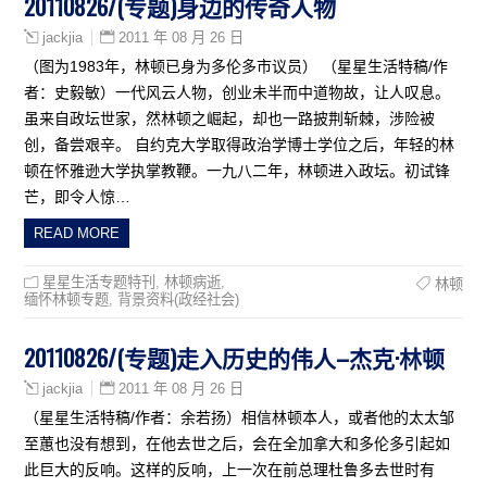
20110826/(专题)身边的传奇人物
2011 年 08 月 26 日
jackjia
（图为1983年，林顿已身为多伦多市议员） （星星生活特稿/作
者：史毅敏）一代风云人物，创业未半而中道物故，让人叹息。
虽来自政坛世家，然林顿之崛起，却也一路披荆斩棘，涉险被
创，备尝艰辛。 自约克大学取得政治学博士学位之后，年轻的林
顿在怀雅逊大学执掌教鞭。一九八二年，林顿进入政坛。初试锋
芒，即令人惊…
READ MORE
星星生活专题特刊
,
林顿病逝
,
林顿
缅怀林顿专题
,
背景资料(政经社会)
20110826/(专题)走入历史的伟人–杰克·林顿
2011 年 08 月 26 日
jackjia
（星星生活特稿/作者：余若扬）相信林顿本人，或者他的太太邹
至蕙也没有想到，在他去世之后，会在全加拿大和多伦多引起如
此巨大的反响。这样的反响，上一次在前总理杜鲁多去世时有