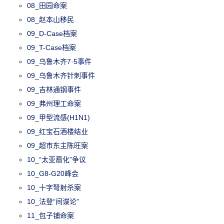
08_田园命案
08_赵本山移民
09_D-Case档案
09_T-Case档案
09_乌鲁木齐7·5事件
09_乌鲁木齐针刺事件
09_吉林通钢事件
09_弗州理工命案
09_甲型流感(H1N1)
09_红宝石酒楼结业
09_超市东主陈旺案
10_“太亚裔化”争议
10_G8-G20峰会
10_十字弩射杀案
10_法登“间谍论”
11_包子铺命案