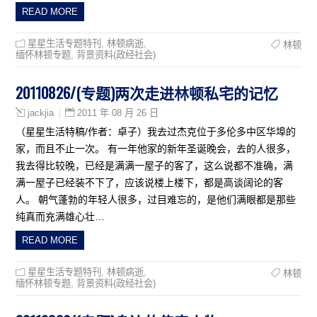
READ MORE
星星生活专题特刊
,
林顿病逝
,
林顿
缅怀林顿专题
,
背景资料(政经社会)
20110826/(专题)两次走进林顿私宅的记忆
2011 年 08 月 26 日
jackjia
（星星生活特稿/作者：卓子）我去过杰克位于多伦多中区华埠的
家，而且不止一次。 有一年他家的新年圣诞晚会，去的人很多，
我去得比较晚，已经是满满一屋子的客了，这么说都不准确，满
满一屋子已经装不下了，应该说楼上楼下，都是高谈阔论的客
人。 朝气蓬勃的年轻人很多，过目难忘的，是他们满眼都是那些
纯真而充满雄心壮…
READ MORE
星星生活专题特刊
,
林顿病逝
,
林顿
缅怀林顿专题
,
背景资料(政经社会)