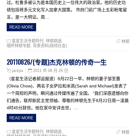
过。杜鲁多被认为是本国历史上一位伟大的政治家。他的历史功
绩包括将多元文化写入加拿大国策。 市府门前广场上五彩粉笔留
言，是一大明证。周…
READ MORE
星星生活专题特刊
,
林顿病逝
,
林顿
缅怀林顿专题
,
背景资料(政经社会)
20110826/(专题)杰克林顿的传奇一生
2011 年 08 月 26 日
jackjia
（星星生活记者郝运报道）8月22日一早，林顿的妻子邹至蕙
(Olivia Chow)、两名子女萨拉和米高(Sarah and Michael)发表了
一个简短的声明，瞬问通过传媒传遍了全国。 “我们深感遗憾向你
们通告，联邦新民主党领袖、尊敬的林顿先生于8月22日周一凌晨
4时45分辞世。他在家中安详去世，…
READ MORE
星星生活专题特刊
,
林顿病逝
,
林顿