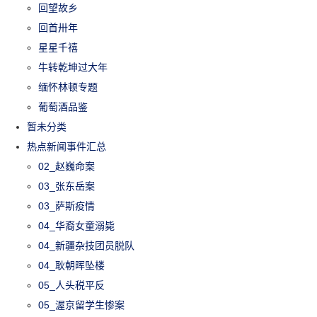
回望故乡
回首卅年
星星千禧
牛转乾坤过大年
缅怀林顿专题
葡萄酒品鉴
暂未分类
热点新闻事件汇总
02_赵巍命案
03_张东岳案
03_萨斯疫情
04_华裔女童溺毙
04_新疆杂技团员脱队
04_耿朝晖坠楼
05_人头税平反
05_渥京留学生惨案