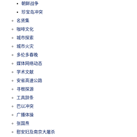
朝鲜战争
珍宝岛冲突
名贤集
咖啡文化
城市探索
城市火灾
多伦多春晚
媒体网络动态
学术文献
安省高速公路
寻根探源
工具辞条
巴以冲突
广播体操
张国焘
慰安妇及南京大屠杀