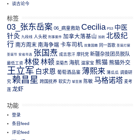
谈古论今
标签
03_张东岳案
Cecilia
中医
06_病童救助
PS3
北极纪
针灸
加拿大落基山
人头税
九段线
刑事案件
加航
行
南方周末
卡车司机
南海争端
同一首歌
双重国籍
圣诞灯屋
张国焘
新疆杂技团员脱队
成吉思汗
摩托党
圣诞节
安省市选
林俊
林顿
熊猫
熊猫外交
海航
温家宝
最低工资
栾菊杰
王立军
薄熙来
白求恩
葡萄酒品鉴
薄瓜瓜
调查研
赖昌星
马格诺塔
跨国抚养
陈敏
究
软实力
麦考
邹至蕙
龙虾
莲
功能
登录
条目feed
评论feed