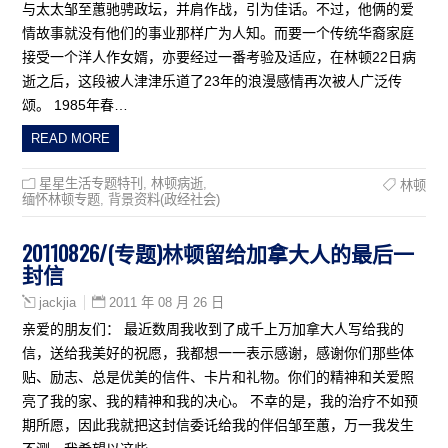
与太太邹至蕙驰骋政坛，并肩作战，引为佳话。不过，他俩的爱
情故事就没有他们的事业那样广为人知。而要一个传统华裔家庭
接受一个洋人作女婿，亦要经过一番考验及适应，在林顿22日病
逝之后，这段被人津津乐道了23年的浪漫感情再次被人广泛传
颂。 1985年春…
READ MORE
星星生活专题特刊
,
林顿病逝
,
林顿
缅怀林顿专题
,
背景资料(政经社会)
20110826/(专题)林顿留给加拿大人的最后一
封信
2011 年 08 月 26 日
jackjia
亲爱的朋友们： 最近数周我收到了成千上万加拿大人写给我的
信，送给我美好的祝愿，我都想一一表示感谢，感谢你们那些体
贴、励志、总是优美的信件、卡片和礼物。你们的精神和关爱照
亮了我的家、我的精神和我的决心。 不幸的是，我的治疗不如预
期所愿，因此我就把这封信委讬给我的伴侣邹至蕙，万一我发生