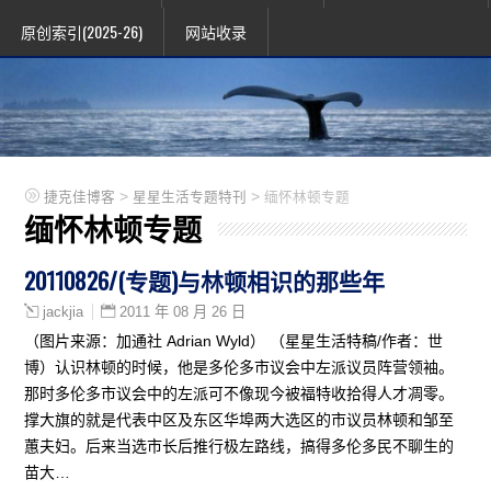
原创索引(2025-26)
网站收录
>
>
捷克佳博客
星星生活专题特刊
缅怀林顿专题
缅怀林顿专题
20110826/(专题)与林顿相识的那些年
2011 年 08 月 26 日
jackjia
（图片来源：加通社 Adrian Wyld） （星星生活特稿/作者：世
博）认识林顿的时候，他是多伦多市议会中左派议员阵营领袖。
那时多伦多市议会中的左派可不像现今被福特收拾得人才凋零。
撑大旗的就是代表中区及东区华埠两大选区的市议员林顿和邹至
蕙夫妇。后来当选市长后推行极左路线，搞得多伦多民不聊生的
苗大…