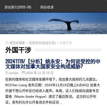
原创索引(2025-26)
网站收录
>
>
捷克佳博客
背景资料(政经社会)
外国干涉
外国干涉
20241119/【分析】姚永安：为何说受控的中
文媒体对加拿大国家安全构成威胁?
2024 年 11 月 19 日
jackjia
在新的媒体和社交媒体发展环境下，给加拿大政府的几点建议。
RCI/Yan Liang 发布日期：2024年11月19日晚上6点46分 加拿大
外国干预公开听证已经进入尾声。本周，证人们陆续向调查专员
霍格（Marie-Josée Hogue）递交了最后陈词。 这次的公开听
证，发布的允许公开查询文件和证词…