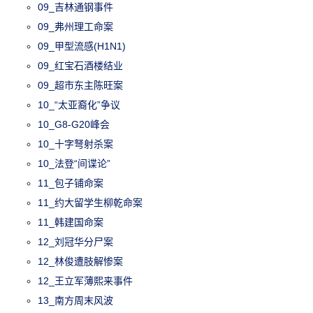
09_吉林通钢事件
09_弗州理工命案
09_甲型流感(H1N1)
09_红宝石酒楼结业
09_超市东主陈旺案
10_“太亚裔化”争议
10_G8-G20峰会
10_十字弩射杀案
10_法登“间谍论”
11_包子铺命案
11_约大留学生柳乾命案
11_韩建国命案
12_刘冠华分尸案
12_林俊遭肢解惨案
12_王立军薄熙来事件
13_南方周末风波