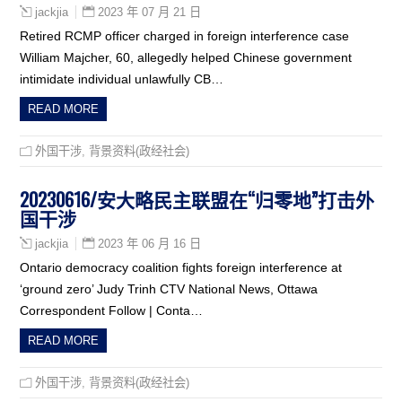
2023 年 07 月 21 日
jackjia
Retired RCMP officer charged in foreign interference case
William Majcher, 60, allegedly helped Chinese government
intimidate individual unlawfully CB…
READ MORE
外国干涉
,
背景资料(政经社会)
20230616/安大略民主联盟在“归零地”打击外
国干涉
2023 年 06 月 16 日
jackjia
Ontario democracy coalition fights foreign interference at
‘ground zero’ Judy Trinh CTV National News, Ottawa
Correspondent Follow | Conta…
READ MORE
外国干涉
,
背景资料(政经社会)