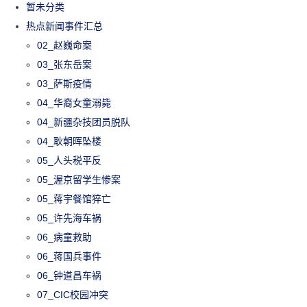
暂未分类
热点新闻事件汇总
02_赵巍命案
03_张东岳案
03_萨斯疫情
04_华裔女童溺毙
04_新疆杂技团员脱队
04_耿朝晖坠楼
05_人头税平反
05_渥京留学生惨案
05_蒋宇餐馆猝亡
05_许先海车祸
06_病童救助
06_蒋国兵事件
06_钟道昌车祸
07_CIC校园冲突