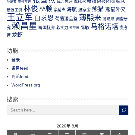
新疆杂技团员脱队
成吉思汗
摩托党
圣诞节
安省市选
林俊
林顿
熊猫
熊猫外交
海航
温家宝
最低工资
栾菊杰
王立军
薄熙来
白求恩
葡萄酒品鉴
薄瓜瓜
调查研
赖昌星
马格诺塔
跨国抚养
陈敏
究
软实力
麦考
邹至蕙
龙虾
莲
功能
登录
条目feed
评论feed
WordPress.org
搜索
2026年 8月
日
一
二
三
四
五
六