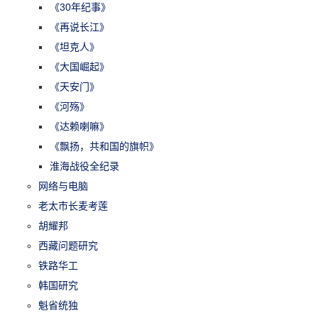
《30年纪事》
《再说长江》
《坦克人》
《大国崛起》
《天安门》
《河殇》
《达赖喇嘛》
《飘扬，共和国的旗帜》
淮海战役全纪录
网络与电脑
老太市长麦考莲
胡耀邦
西藏问题研究
铁路华工
韩国研究
魁省统独