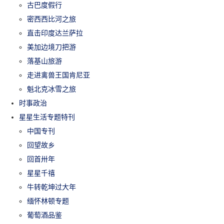
古巴度假行
密西西比河之旅
直击印度达兰萨拉
美加边境刀把游
落基山旅游
走进禽兽王国肯尼亚
魁北克冰雪之旅
时事政治
星星生活专题特刊
中国专刊
回望故乡
回首卅年
星星千禧
牛转乾坤过大年
缅怀林顿专题
葡萄酒品鉴