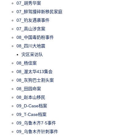
07_胡秀华案
07_醉驾撞碎新移民家庭
07_钓友遇袭事件
07_高山涉贪案
08_中国毒奶粉事件
08_四川大地震
灾区采访队
08_杨佳案
08_渥太华413集会
08_灰狗巴士割头案
08_田园命案
08_赵本山移民
09_D-Case档案
09_T-Case档案
09_乌鲁木齐7·5事件
09_乌鲁木齐针刺事件