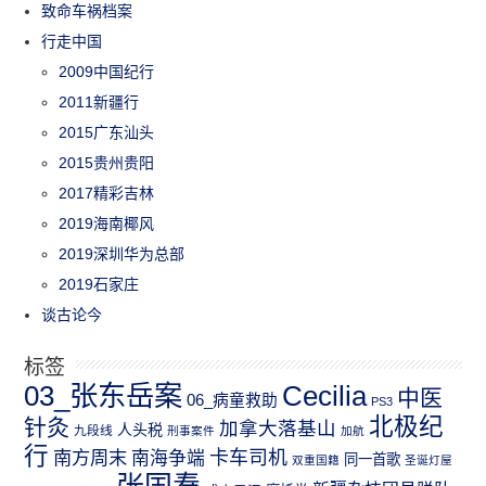
致命车祸档案
行走中国
2009中国纪行
2011新疆行
2015广东汕头
2015贵州贵阳
2017精彩吉林
2019海南椰风
2019深圳华为总部
2019石家庄
谈古论今
标签
03_张东岳案
Cecilia
中医
06_病童救助
PS3
北极纪
针灸
加拿大落基山
人头税
九段线
刑事案件
加航
行
南方周末
卡车司机
南海争端
同一首歌
双重国籍
圣诞灯屋
张国焘