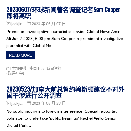
20230607/环球新闻著名调查记者Sam Cooper
即将离职
2023 年 06 月 07 日
jackjia
Prominent investigative journalist is leaving Global News Amir
Ali Jun 7 2023, 6:08 pm Sam Cooper, a prominent investigative
journalist with Global Ne…
READ MORE
中加关系
,
外国干涉
,
背景资料
(政经社会)
20230523/加拿大前总督约翰斯顿建议不对外
国干涉进行公开调查
2023 年 05 月 23 日
jackjia
No public inquiry into foreign interference: Special rapporteur
Johnston to undertake ‘public hearings’ Rachel Aiello Senior
Digital Parli…