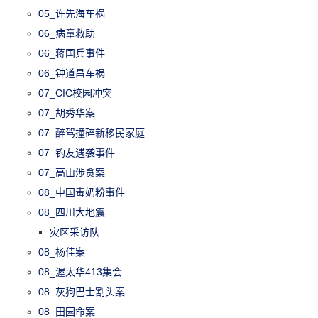
05_许先海车祸
06_病童救助
06_蒋国兵事件
06_钟道昌车祸
07_CIC校园冲突
07_胡秀华案
07_醉驾撞碎新移民家庭
07_钓友遇袭事件
07_高山涉贪案
08_中国毒奶粉事件
08_四川大地震
灾区采访队
08_杨佳案
08_渥太华413集会
08_灰狗巴士割头案
08_田园命案