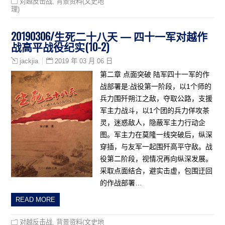
对越反击战
,
背景资料(文史地
理)
20190306/生死二十八天 — 四十一军对越作
战高平战役纪实(10-2)
2019 年 03 月 06 日
jackjia
第二章 点面突破 陆军四十一军的作
战部署是:战役第一阶段，以1个师的
兵力围歼朔江之敌，夺取公路，支援
军主力战斗，以1个团的兵力佯攻茶
灵，迷惑敌人，隐蔽军主力行动企
图。军主力在莫隆一线突破后，纵深
穿插，与友军一起围歼高平守敌。战
役第二阶段，视情况再向纵深发展。
采取点面结合，避实击虚，包围迂回
的作战部署…
READ MORE
对越反击战
,
背景资料(文史地