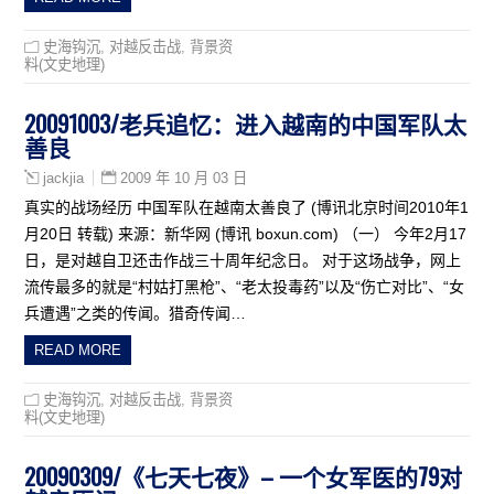
史海钩沉
,
对越反击战
,
背景资
料(文史地理)
20091003/老兵追忆：进入越南的中国军队太
善良
2009 年 10 月 03 日
jackjia
真实的战场经历 中国军队在越南太善良了 (博讯北京时间2010年1
月20日 转载) 来源：新华网 (博讯 boxun.com) （一） 今年2月17
日，是对越自卫还击作战三十周年纪念日。 对于这场战争，网上
流传最多的就是“村姑打黑枪”、“老太投毒药”以及“伤亡对比”、“女
兵遭遇”之类的传闻。猎奇传闻…
READ MORE
史海钩沉
,
对越反击战
,
背景资
料(文史地理)
20090309/《七天七夜》– 一个女军医的79对