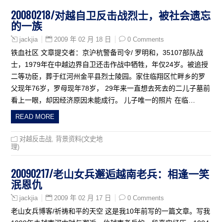
20080218/对越自卫反击战烈士，被社会遗忘
的一族
2009 年 02 月 18 日
0 Comments
jackjia
铁血社区 文章提交者：京沪杭警备司令/ 罗明和，35107部队战
士，1979年在中越边界自卫还击作战中牺牲，年仅24岁。被追授
二等功臣，葬于红河州金平县烈士陵园。家住临翔区忙畔乡的罗
父现年76岁，罗母现年78岁， 29年来一直想去死去的二儿子墓前
看上一眼，却因经济原因未能成行。 儿子唯一的照片 在临…
READ MORE
对越反击战
,
背景资料(文史地
理)
20090217/老山女兵邂逅越南老兵：相逢一笑
泯恩仇
2009 年 02 月 17 日
0 Comments
jackjia
老山女兵博客/祈祷和平的天空 这是我10年前写的一篇文章。写我