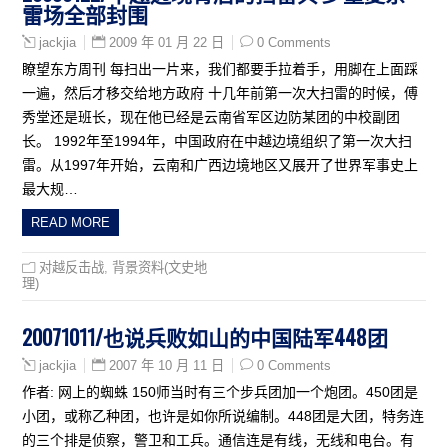
雷场全部封围
2009 年 01 月 22 日
0 Comments
jackjia
瞭望东方周刊 每扫出一片来，我们都要手拉着手，用脚在上面踩
一遍，然后才移交给地方政府 十几年前第一次大扫雷的时候，傅
秀堂还是班长，现在他已经是云南省军区边防某团的中校副团
长。 1992年至1994年，中国政府在中越边境组织了第一次大扫
雷。从1997年开始，云南和广西边境地区又展开了世界军事史上
最大规…
READ MORE
对越反击战
,
背景资料(文史地
理)
20071011/也说兵败如山的中国陆军448团
2007 年 10 月 11 日
0 Comments
jackjia
作者: 网上的蜘蛛 150师当时有三个步兵团加一个炮团。450团是
小团，或称乙种团，也许是如你所说编制。448团是大团，特务连
的三个排是侦察，警卫和工兵。通信连是有线，无线和电台。有