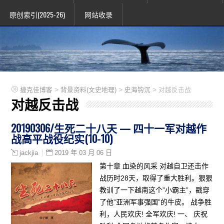
原创索引(2025-26)
网站收录
>
>
>
捷克佳博客
背景资料(文史地理)
史海钩沉
对越反击战
对越反击战
20190306/生死二十八天 — 四十一军对越作
战高平战役纪实(10-10)
2019 年 03 月 06 日
jackjia
第十章 血染的风采 对越自卫还击作
战历时28天，取得了重大胜利。狠狠
教训了一下越南这个”小霸主”，戳穿
了他”亚洲军事强国”的牛皮。 战争胜
利，人民欢庆! 全军欢庆! 一、 庆祝