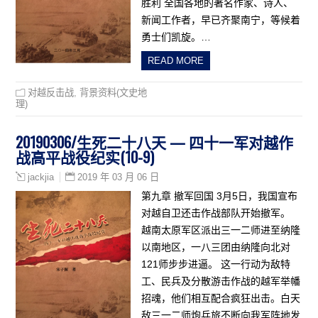
胜利 全国各地的著名作家、诗人、
新闻工作者，早已齐聚南宁，等候着
勇士们凯旋。…
READ MORE
对越反击战
,
背景资料(文史地
理)
20190306/生死二十八天 — 四十一军对越作
战高平战役纪实(10-9)
2019 年 03 月 06 日
jackjia
第九章 撤军回国 3月5日，我国宣布
对越自卫还击作战部队开始撤军。
越南太原军区派出三一二师进至纳隆
以南地区，一八三团由纳隆向北对
121师步步进逼。 这一行动为敌特
工、民兵及分散游击作战的越军举幡
招魂，他们相互配合疯狂出击。白天
敌三一二师炮兵旅不断向我军阵地发