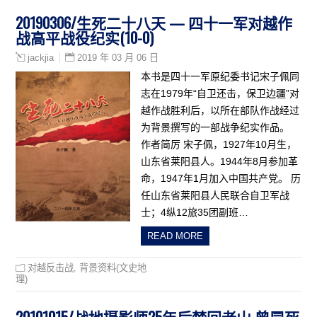
20190306/生死二十八天 — 四十一军对越作
战高平战役纪实(10-0)
2019 年 03 月 06 日
jackjia
本书是四十一军原纪委书记宋子佩同
志在1979年“自卫还击，保卫边疆”对
越作战胜利后，以所在部队作战经过
为背景撰写的一部战争纪实作品。
作者简厉 宋子佩，1927年10月生，
山东省莱阳县人。1944年8月参加革
命，1947年1月加入中国共产党。 历
任山东省莱阳县人民联合自卫军战
士；4纵12旅35团副班…
READ MORE
对越反击战
,
背景资料(文史地
理)
20101015/战地摄影师25年后梦回老山 曾冒死