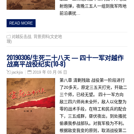
射炮弹，夜晚三五人一组到我军阵地
前沿袭扰…
READ MORE
对越反击战
,
背景资料(文史地
理)
20190306/生死二十八天 — 四十一军对越作
战高平战役纪实(10-8)
2019 年 03 月 06 日
jackjia
第八章 清剿残敌 战役第一阶段进行
了20多天，原定三五天打完，歼敌二
三个师，已经无望。 四十一军方向
敌三四六师尚未全歼，敌人以化整为
零的战术手段，在特工和民兵的配合
下，三五成群，昼伏夜出，到处搔扰
偷袭我参战部队。对我军极为不利。
根据敌变我变的原则，取消战役第二