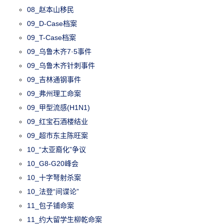
08_赵本山移民
09_D-Case档案
09_T-Case档案
09_乌鲁木齐7·5事件
09_乌鲁木齐针刺事件
09_吉林通钢事件
09_弗州理工命案
09_甲型流感(H1N1)
09_红宝石酒楼结业
09_超市东主陈旺案
10_“太亚裔化”争议
10_G8-G20峰会
10_十字弩射杀案
10_法登“间谍论”
11_包子铺命案
11_约大留学生柳乾命案