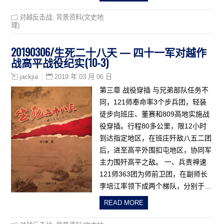
对越反击战
,
背景资料(文史地
理)
20190306/生死二十八天 — 四十一军对越作
战高平战役纪实(10-3)
2019 年 03 月 06 日
jackjia
第三章 战役穿插 与兄弟部队任务不
同，121师奉命率3个步兵团，轻装
徒步向班庄、董赛和809高地实施战
役穿插。行程80多公里，限12小时
到达指定地区，在班庄歼敌八五二团
后，进至高平外围扣屯地区，协同军
主力围歼高平之敌。 一、兵贵神速
121师363团为师前卫团，在副师长
李培江率领下成两个梯队，分别于…
READ MORE