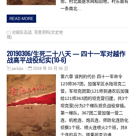
旁。村北面是水网稻田地，村东面有
一条南北…
READ MORE
对越反击战
,
背景资料(文史地
理)
20190306/生死二十八天 — 四十一军对越作
战高平战役纪实(10-6)
2019 年 03 月 06 日
jackjia
第六章 误判的代价 四十一军命令
123师367团，加强军区水陆坦克二
营，军坦克团营(121师到通农后加强
给121师363团的坦克营归建，共3个
坦克营)分为2个梯队担负战役穿插。
第一梯队，367团二营加强一营二
连、机枪连、炮兵连、师防化连防化
侦察1个班、喷火连喷火2个班，共8
个连的兵力，搭乘坦克沿通…