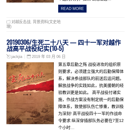
READ MORE
对越反击战
,
背景资料(文史地
理)
20190306/生死二十八天 — 四十一军对越作
战高平战役纪实(10-5)
2019 年 03 月 06 日
jackjia
第五章后勤之殇 战役进攻的组织原
则要求，必须建立强大的后勤保障体
系，解决参战部队的前送后运问题。
解放战争的实践如此，抗美援朝的经
验教训更是如此。 高平战役付诸实
施，作战方案没有制定统一的后勤保
障体系，致使部队伤亡惨重，教训极
为深刻! 高平战役四十一军的作战命
令要求:纵深穿插部队务必要在7至12
个小时…