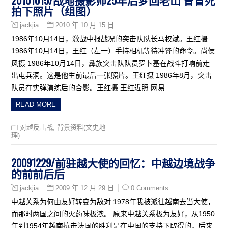
拍下照片（组图）
2010 年 10 月 15 日
jackjia
1986年10月14日，激战中报战况的突击队队长马权斌。王红摄
1986年10月14日，王红（左一）手持相机等待冲锋的命令。尚侯
风摄 1986年10月14日，彝族突击队队员罗卜基在战斗打响前走
出屯兵洞。这是他生前最后一张照片。王红摄 1986年8月，突击
队员在实弹演练后的合影。王红摄 王红近照 网易…
READ MORE
对越反击战
,
背景资料(文史地
理)
20091229/前驻越大使的回忆：中越边境战争
的前前后后
2009 年 12 月 29 日
0 Comments
jackjia
中越关系为何由友好转变为敌对 1978年我被派往越南去当大使，
而那时两国之间的火药味极浓。 原来中越关系极为友好，从1950
年到1954年越南抗击法国的胜利是在中国的支持下取得的，后来