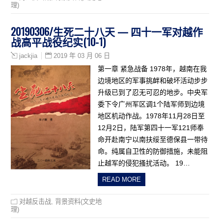
理)
20190306/生死二十八天 — 四十一军对越作
战高平战役纪实(10-1)
2019 年 03 月 06 日
jackjia
第一章 紧急战备 1978年，越南在我
边境地区的军事挑衅和破坏活动步步
升级已到了忍无可忍的地步。中央军
委下令广州军区调1个陆军师到边境
地区机动作战。1978年11月28日至
12月2日，陆军第四十一军121师奉
命开赴南宁以南扶绥至德保县一带待
命。纯属自卫性的防御措施，未能阻
止越军的侵犯搔扰活动。 19…
READ MORE
对越反击战
,
背景资料(文史地
理)