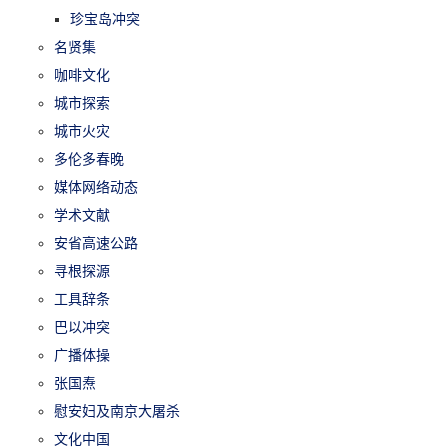
珍宝岛冲突
名贤集
咖啡文化
城市探索
城市火灾
多伦多春晚
媒体网络动态
学术文献
安省高速公路
寻根探源
工具辞条
巴以冲突
广播体操
张国焘
慰安妇及南京大屠杀
文化中国