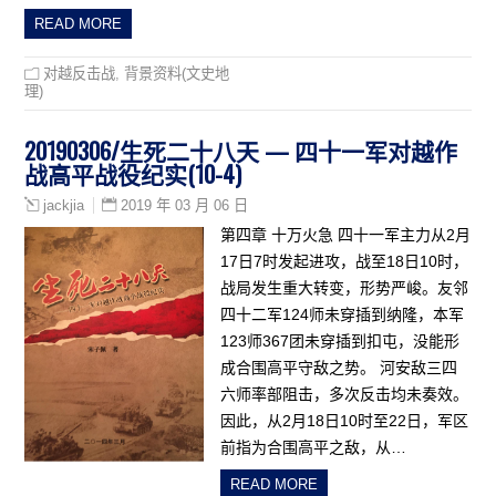
READ MORE
对越反击战
,
背景资料(文史地
理)
20190306/生死二十八天 — 四十一军对越作
战高平战役纪实(10-4)
2019 年 03 月 06 日
jackjia
第四章 十万火急 四十一军主力从2月
17日7时发起进攻，战至18日10时，
战局发生重大转变，形势严峻。友邻
四十二军124师未穿插到纳隆，本军
123师367团未穿插到扣屯，没能形
成合围高平守敌之势。 河安敌三四
六师率部阻击，多次反击均未奏效。
因此，从2月18日10时至22日，军区
前指为合围高平之敌，从…
READ MORE