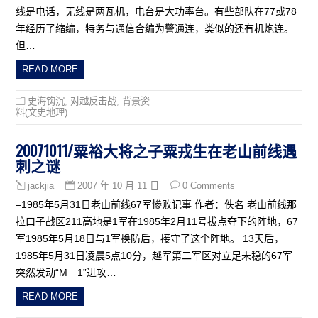
线是电话，无线是两瓦机，电台是大功率台。有些部队在77或78
年经历了缩编，特务与通信合编为警通连，类似的还有机炮连。
但…
READ MORE
史海钩沉
,
对越反击战
,
背景资
料(文史地理)
20071011/粟裕大将之子粟戎生在老山前线遇
刺之谜
2007 年 10 月 11 日
0 Comments
jackjia
–1985年5月31日老山前线67军惨败记事 作者：佚名 老山前线那
拉口子战区211高地是1军在1985年2月11号拔点夺下的阵地，67
军1985年5月18日与1军换防后，接守了这个阵地。 13天后，
1985年5月31日凌晨5点10分，越军第二军区对立足未稳的67军
突然发动“M－1”进攻…
READ MORE