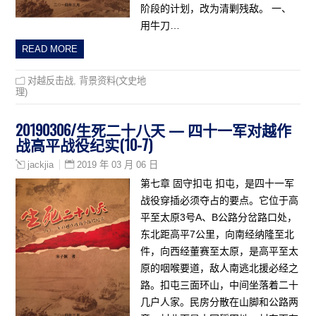
阶段的计划，改为清剿残敌。 一、
用牛刀…
READ MORE
对越反击战
,
背景资料(文史地
理)
20190306/生死二十八天 — 四十一军对越作
战高平战役纪实(10-7)
2019 年 03 月 06 日
jackjia
第七章 固守扣屯 扣屯，是四十一军
战役穿插必须夺占的要点。它位于高
平至太原3号A、B公路分岔路口处，
东北距高平7公里，向南经纳隆至北
件，向西经董赛至太原，是高平至太
原的咽喉要道，敌人南逃北援必经之
路。扣屯三面环山，中间坐落着二十
几户人家。民房分散在山脚和公路两