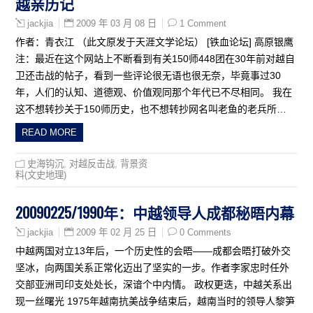
越亲历记
2009 年 03 月 08 日
1 Comment
jackjia
作者：青衣江 （此文原发于天涯文学论坛） [铁血论坛] 高原银鹰
注：最近在这个网站上不断看到有关150师448团在30年前对越自
卫还击战的帖子，看到一些评论很无语也很无奈，毕竟事过30
年，人们的认知、道德观、价值观同那个年代已不尽相同。 我在
这不想转抄关于150师历史，也不想转抄网名叫老鱼的老兵所…
READ MORE
史海钩沉
,
对越反击战
,
背景资
料(文史地理)
20090225/1990年：中越领导人成都秘晤内幕
2009 年 02 月 25 日
0 Comments
jackjia
中越两国对立13年后，一个历史性的会晤——成都会晤打破外交
坚冰，向两国关系正常化迈出了坚实的一步。作者李家忠时任外
交部亚洲司印支处处长，深谙个中内情。 政权更迭，中越关系出
现一丝曙光 1975年越南抗美战争结束后，越南当时的领导人黎笋