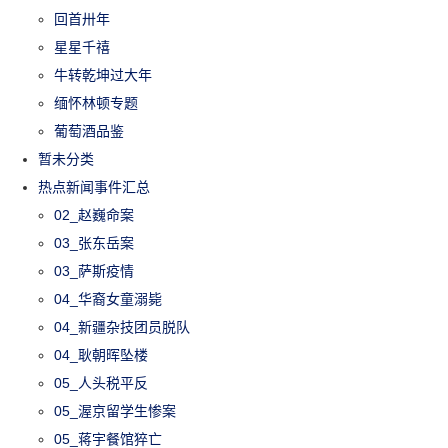
回首卅年
星星千禧
牛转乾坤过大年
缅怀林顿专题
葡萄酒品鉴
暂未分类
热点新闻事件汇总
02_赵巍命案
03_张东岳案
03_萨斯疫情
04_华裔女童溺毙
04_新疆杂技团员脱队
04_耿朝晖坠楼
05_人头税平反
05_渥京留学生惨案
05_蒋宇餐馆猝亡