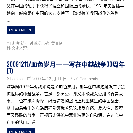
又在中国的帮助下获得了独立和国际上的承认。1961年美国插手
越南，越南是在中国的大力支持下，取得抗美救国战争的胜利。
…
READ MORE
史海钩沉
,
对越反击战
,
背景资
料(文史地理)
20091211/血色岁月——写在中越战争30周年
(1)
2009 年 12 月 11 日
0 Comments
jackjia
欧华网/1979年对我来说是个血色岁月。那年在中越边境发生了震
惊世界的中越战争。它是一部历史、却又未能载入史册的真实故
事。一位在炮声隆隆、硝烟弥漫的战场上死里逃生的中国战士，
以其劫后余生的心路历程引领我省思这场反自然、反人性、野蛮
而又残酷的战争。正视历史洪流中悲壮浩荡的血和泪，启迪心中
和平的法门。谨…
READ MORE