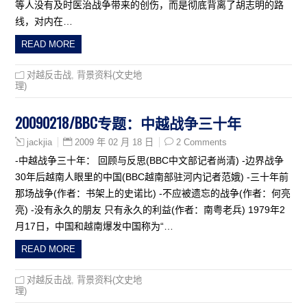
等人没有及时医治战争带来的创伤，而是彻底背离了胡志明的路
线，对内在…
READ MORE
对越反击战
,
背景资料(文史地
理)
20090218/BBC专题：中越战争三十年
2009 年 02 月 18 日
2 Comments
jackjia
-中越战争三十年： 回顾与反思(BBC中文部记者尚清) -边界战争
30年后越南人眼里的中国(BBC越南部驻河内记者范娥) -三十年前
那场战争(作者：书架上的史诺比) -不应被遗忘的战争(作者：何亮
亮) -没有永久的朋友 只有永久的利益(作者：南粤老兵) 1979年2
月17日，中国和越南爆发中国称为“…
READ MORE
对越反击战
,
背景资料(文史地
理)