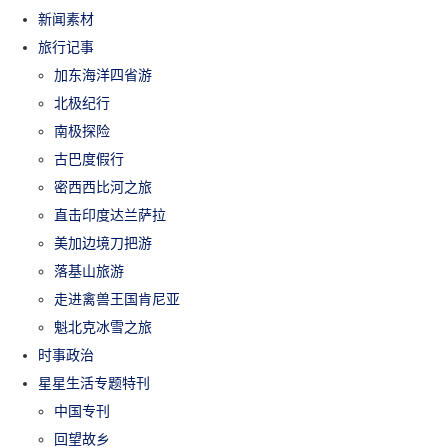
新闻素材
旅行记事
加东海洋四省游
北极纪行
南极探险
古巴度假行
密西西比河之旅
直击印度达兰萨拉
美加边境刀把游
落基山旅游
走进禽兽王国肯尼亚
魁北克冰雪之旅
时事政治
星星生活专题特刊
中国专刊
回望故乡