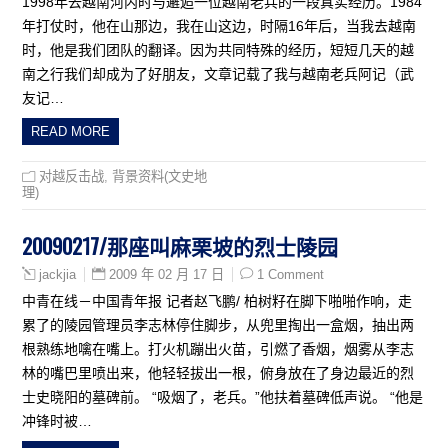
1998年去越南河内时与邂逅一位越南老兵的一段真实经历。1984
年打仗时，他在山那边，我在山这边，时隔16年后，当我去越南
时，他是我们团队的翻译。因为共同特殊的经历，短短几天的越
南之行我们却成为了好朋友，文章记载了我与越南老兵阿记（武
友记…
READ MORE
对越反击战
,
背景资料(文史地
理)
20090217/那座叫麻栗坡的烈士陵园
2009 年 02 月 17 日
1 Comment
jackjia
中青在线－中国青年报 记者赵飞鹏/ 柏树籽在脚下啪啪作响，走
累了的陵园管理员李志林停住脚步，从兜里掏出一盒烟，抽出两
根熟练地噙在嘴上。打火机蹦出火苗，引燃了香烟，烟雾从李志
林的嘴巴里喷出来，他轻轻拔出一根，俯身放在了身边最近的烈
士史晓阳的墓碑前。 “吸烟了，老兵。”他扶着墓碑低声说。 “他是
冲锋时被…