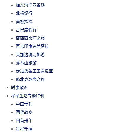
加东海洋四省游
北极纪行
南极探险
古巴度假行
密西西比河之旅
直击印度达兰萨拉
美加边境刀把游
落基山旅游
走进禽兽王国肯尼亚
魁北克冰雪之旅
时事政治
星星生活专题特刊
中国专刊
回望故乡
回首卅年
星星千禧