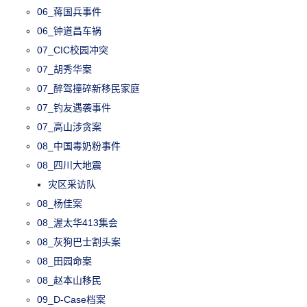
06_蒋国兵事件
06_钟道昌车祸
07_CIC校园冲突
07_胡秀华案
07_醉驾撞碎新移民家庭
07_钓友遇袭事件
07_高山涉贪案
08_中国毒奶粉事件
08_四川大地震
灾区采访队
08_杨佳案
08_渥太华413集会
08_灰狗巴士割头案
08_田园命案
08_赵本山移民
09_D-Case档案