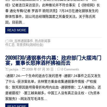
经》记者连日采访显示，此种推论并不符合事实 【《财经网》长
春 通化专稿/记者 罗昌平 欧阳洪亮】7月24日在通化钢铁发生的
群体性事件，因公司总经理陈国君之死备受关注。关于陈氏死
因，目前舆…
READ MORE
09_吉林通钢事件
,
热点新闻事
件汇总
,
背景资料(政经社会)
20090730/通钢事件内幕：政府部门大摆鸿门
宴，董事长怒摔酒杯拂袖而去
2009 年 07 月 30 日
0 Comments
jackjia
-通钢7.24–一个生命的逝去引发的思考 -通钢7.24事件之后又发生
了什么 -获涉案名单，吉林警方重金收集通钢事件情报 -尸检报
告：致死原因是颅骨骨折和颅内出血 -通钢惨剧：工人被煽动，还
是被藐视？ -罢工越来越多，中国工人没有真正自主权 -《为资本
家服务》–网友改写毛泽东…
READ MORE