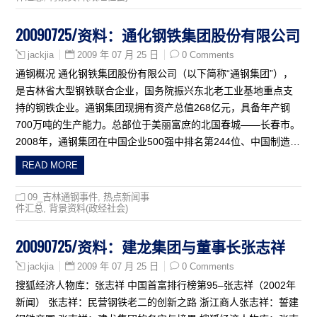
20090725/资料：通化钢铁集团股份有限公司
2009 年 07 月 25 日
0 Comments
jackjia
通钢概况 通化钢铁集团股份有限公司（以下简称“通钢集团”），
是吉林省大型钢铁联合企业，国务院振兴东北老工业基地重点支
持的钢铁企业。通钢集团现拥有资产总值268亿元，具备年产钢
700万吨的生产能力。总部位于美丽富庶的北国春城——长春市。
2008年，通钢集团在中国企业500强中排名第244位、中国制造…
READ MORE
09_吉林通钢事件
,
热点新闻事
件汇总
,
背景资料(政经社会)
20090725/资料：建龙集团与董事长张志祥
2009 年 07 月 25 日
0 Comments
jackjia
搜狐经济人物库：张志祥 中国首富排行榜第95–张志祥（2002年
新闻） 张志祥：民营钢铁老二的创新之路 浙江商人张志祥：誓建