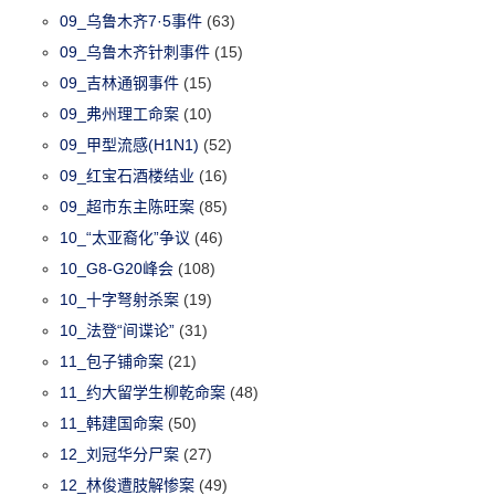
09_乌鲁木齐7·5事件
(63)
09_乌鲁木齐针刺事件
(15)
09_吉林通钢事件
(15)
09_弗州理工命案
(10)
09_甲型流感(H1N1)
(52)
09_红宝石酒楼结业
(16)
09_超市东主陈旺案
(85)
10_“太亚裔化”争议
(46)
10_G8-G20峰会
(108)
10_十字弩射杀案
(19)
10_法登“间谍论”
(31)
11_包子铺命案
(21)
11_约大留学生柳乾命案
(48)
11_韩建国命案
(50)
12_刘冠华分尸案
(27)
12_林俊遭肢解惨案
(49)