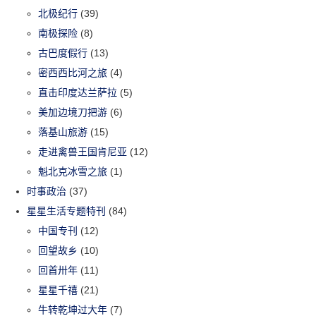
北极纪行
(39)
南极探险
(8)
古巴度假行
(13)
密西西比河之旅
(4)
直击印度达兰萨拉
(5)
美加边境刀把游
(6)
落基山旅游
(15)
走进禽兽王国肯尼亚
(12)
魁北克冰雪之旅
(1)
时事政治
(37)
星星生活专题特刊
(84)
中国专刊
(12)
回望故乡
(10)
回首卅年
(11)
星星千禧
(21)
牛转乾坤过大年
(7)