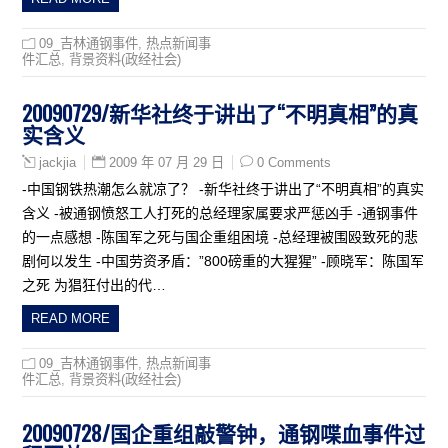
09_吉林通钢事件
,
热点新闻事
件汇总
,
背景资料(政经社会)
20090729/新华社终于讲出了“不明真相”的真
实含义
2009 年 07 月 29 日
0 Comments
jackjia
-中国钢铁热潮怎么就凉了？ -新华社终于讲出了“不明真相”的真实
含义 -被通钢愤怒工人打死的总经理家属要求严惩凶手 -通钢事件
的一点感想 -陈国军之死与国企重组困境 -总经理被围殴致死的悲
剧何以发生 -中国劳资矛盾：”800磅重的大猩猩” -顾晓军：陈国军
之死 为猖狂付出的代…
READ MORE
09_吉林通钢事件
,
热点新闻事
件汇总
,
背景资料(政经社会)
20090728/国企重组敲警钟，通钢喋血事件过