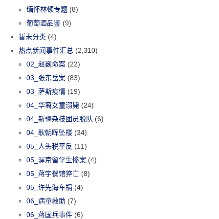
缅怀林顿专题
(8)
葡萄酒品鉴
(9)
暂未分类
(4)
热点新闻事件汇总
(2,310)
02_赵巍命案
(22)
03_张东岳案
(83)
03_萨斯疫情
(19)
04_华裔女童溺毙
(24)
04_新疆杂技团员脱队
(6)
04_耿朝晖坠楼
(34)
05_人头税平反
(11)
05_渥京留学生惨案
(4)
05_蒋宇餐馆猝亡
(8)
05_许先海车祸
(4)
06_病童救助
(7)
06_蒋国兵事件
(6)