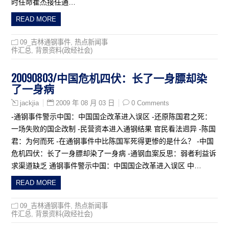
时任命崔杰接任通…
READ MORE
09_吉林通钢事件
,
热点新闻事
件汇总
,
背景资料(政经社会)
20090803/中国危机四伏：长了一身膘却染
了一身病
2009 年 08 月 03 日
0 Comments
jackjia
-通钢事件警示中国：中国国企改革进入误区 -还原陈国君之死：
一场失败的国企改制 -民营资本进入通钢结果 官民看法迥异 -陈国
君：为何而死 -在通钢事件中比陈国军死得更惨的是什么？ -中国
危机四伏：长了一身膘却染了一身病 -通钢血案反思：弱者利益诉
求渠道缺乏 通钢事件警示中国：中国国企改革进入误区 中…
READ MORE
09_吉林通钢事件
,
热点新闻事
件汇总
,
背景资料(政经社会)