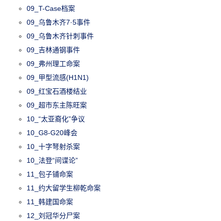
09_T-Case档案
09_乌鲁木齐7·5事件
09_乌鲁木齐针刺事件
09_吉林通钢事件
09_弗州理工命案
09_甲型流感(H1N1)
09_红宝石酒楼结业
09_超市东主陈旺案
10_“太亚裔化”争议
10_G8-G20峰会
10_十字弩射杀案
10_法登“间谍论”
11_包子铺命案
11_约大留学生柳乾命案
11_韩建国命案
12_刘冠华分尸案