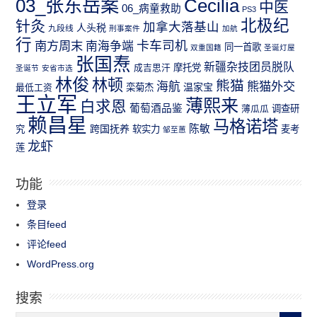
03_张东岳案
Cecilia
中医
06_病童救助
PS3
北极纪
针灸
加拿大落基山
人头税
九段线
刑事案件
加航
行
南方周末
卡车司机
南海争端
同一首歌
双重国籍
圣诞灯屋
张国焘
新疆杂技团员脱队
成吉思汗
摩托党
圣诞节
安省市选
林俊
林顿
熊猫
熊猫外交
海航
温家宝
最低工资
栾菊杰
王立军
薄熙来
白求恩
葡萄酒品鉴
薄瓜瓜
调查研
赖昌星
马格诺塔
跨国抚养
陈敏
究
软实力
麦考
邹至蕙
龙虾
莲
功能
登录
条目feed
评论feed
WordPress.org
搜索