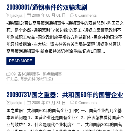
20090801/通钢事件的双输悲剧
2009 年 08 月 01 日
0 Comments
jackjia
-通钢副总否认高层策划通钢事件 -通钢事件的双输悲剧 -陈国君之
死，是个必然 -通钢悲剧与“被边缘”的职工 -通钢血案警示改制不
能删减职工权益 -国企改制应平衡各方利益群体 -民企并购国企不
能只想着揩油 -左大培：请吉林省有关当局讲清楚 通钢副总否认
高层策划通钢事件 新京报特派记者涂重航/记者1日获…
READ MORE
09_吉林通钢事件
,
热点新闻事
件汇总
,
背景资料(政经社会)
20090731/国之重器：共和国60年的国营企业
2009 年 07 月 31 日
0 Comments
jackjia
国之重器：共和国60年的国营企业(目录) 一、国营企业的几个基
本理论问题 1．国营企业还是国有企业？ 2．应该怎样看待国营企
业的效益？ 3．什么是现代企业制度？ 二、共和国前30年的国营