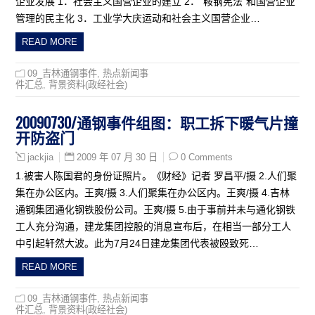
企业发展 1．社会主义国营企业的建立 2．“鞍钢宪法”和国营企业
管理的民主化 3．工业学大庆运动和社会主义国营企业…
READ MORE
09_吉林通钢事件
,
热点新闻事
件汇总
,
背景资料(政经社会)
20090730/通钢事件组图：职工拆下暖气片撞
开防盗门
2009 年 07 月 30 日
0 Comments
jackjia
1.被害人陈国君的身份证照片。《财经》记者 罗昌平/摄 2.人们聚
集在办公区内。王爽/摄 3.人们聚集在办公区内。王爽/摄 4.吉林
通钢集团通化钢铁股份公司。王爽/摄 5.由于事前并未与通化钢铁
工人充分沟通，建龙集团控股的消息宣布后，在相当一部分工人
中引起轩然大波。此为7月24日建龙集团代表被殴致死…
READ MORE
09_吉林通钢事件
,
热点新闻事
件汇总
,
背景资料(政经社会)