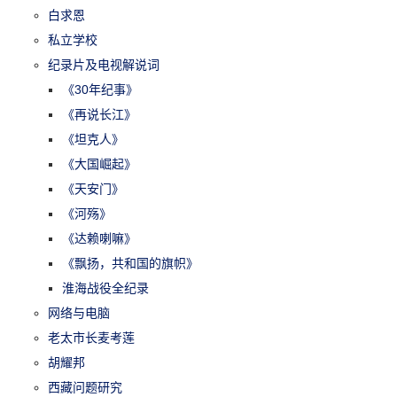
白求恩
私立学校
纪录片及电视解说词
《30年纪事》
《再说长江》
《坦克人》
《大国崛起》
《天安门》
《河殇》
《达赖喇嘛》
《飘扬，共和国的旗帜》
淮海战役全纪录
网络与电脑
老太市长麦考莲
胡耀邦
西藏问题研究