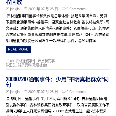
程回放
2009 年 07 月 28 日
0 Comments
jackjia
-吉林通钢集团董事长和数位副总集体请 -抗建龙集团重返，劳资
矛盾激化通钢事件 -姜维平：温家宝赴吉林救急 省长将被免职 -网
文转载：通钢集团惊人的内幕 -通钢事件：老百姓关心自己的命运
吉林通钢集团董事长和数位副总集体请辞 网易/7月24日,吉林通钢
集团通化钢铁股份公司发生一起群体性事件，总经理陈国…
READ MORE
09_吉林通钢事件
,
热点新闻事
件汇总
,
背景资料(政经社会)
20090728/通钢事件：少用“不明真相群众”词
句
2009 年 07 月 28 日
0 Comments
jackjia
-新华时评：通钢事件 少用“不明真相群众”词句 -吉林通钢因重组
引发群体事件 -吉林钢铁集团流血致死事件：政府官员腐败工作不
透明 -通钢工人打死公司领导 2008年底就发生过一起 -资本积累