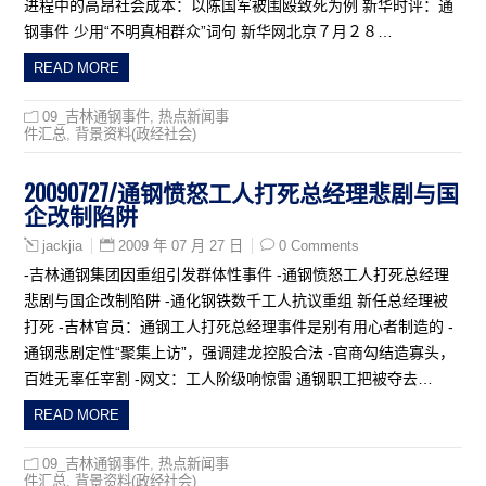
进程中的高昂社会成本：以陈国军被围殴致死为例 新华时评：通
钢事件 少用“不明真相群众”词句 新华网北京７月２８…
READ MORE
09_吉林通钢事件
,
热点新闻事
件汇总
,
背景资料(政经社会)
20090727/通钢愤怒工人打死总经理悲剧与国
企改制陷阱
2009 年 07 月 27 日
0 Comments
jackjia
-吉林通钢集团因重组引发群体性事件 -通钢愤怒工人打死总经理
悲剧与国企改制陷阱 -通化钢铁数千工人抗议重组 新任总经理被
打死 -吉林官员：通钢工人打死总经理事件是别有用心者制造的 -
通钢悲剧定性“聚集上访”，强调建龙控股合法 -官商勾结造寡头，
百姓无辜任宰割 -网文：工人阶级响惊雷 通钢职工把被夺去…
READ MORE
09_吉林通钢事件
,
热点新闻事
件汇总
,
背景资料(政经社会)