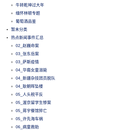
牛转乾坤过大年
缅怀林顿专题
葡萄酒品鉴
暂未分类
热点新闻事件汇总
02_赵巍命案
03_张东岳案
03_萨斯疫情
04_华裔女童溺毙
04_新疆杂技团员脱队
04_耿朝晖坠楼
05_人头税平反
05_渥京留学生惨案
05_蒋宇餐馆猝亡
05_许先海车祸
06_病童救助