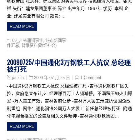
钢铁帝国 张志祥：建龙集团的务实与境界 搜狐经济人物库：张志
祥 头衔：建龙集团董事长 简介 出生年月: 1967年 学历: 本科 企
业: 建龙实业有限公司 籍贯: …
READ MORE
09_吉林通钢事件
,
热点新闻事
件汇总
,
背景资料(政经社会)
20090725/中国通化3万钢铁工人抗议 总经理
被打死
2009 年 07 月 25 日
1 Comment
jackjia
-中国通化3万钢铁工人抗议 总经理被打死 -吉林通化钢铁厂区失
控，省府急宣布让步 -经理赚百万工人频减薪，不满积压如火山爆
发 -万人罢工有效，吉林省府让步 -吉林万人罢工示威抗议国企改
制重组 -网络：通化钢铁公司万人大罢工 新任总经理被打死 -附通
化电视台播发的公告及相关文件精神 -吉林通化钢铁集团…
READ MORE