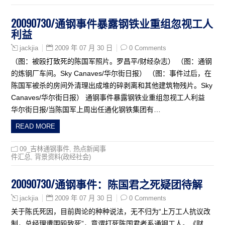
20090730/通钢事件暴露钢铁业重组忽视工人
利益
2009 年 07 月 30 日
0 Comments
jackjia
（图：被殴打致死的陈国军照片。罗昌平/财经杂志） （图：通钢
的炼钢厂车间。Sky Canaves/华尔街日报） （图：事件过后，在
陈国军被杀的房间外清理出成堆的碎剥离和其他建筑物残片。Sky
Canaves/华尔街日报） 通钢事件暴露钢铁业重组忽视工人利益
华尔街日报/当陈国军上周出任通化钢铁集团有…
READ MORE
09_吉林通钢事件
,
热点新闻事
件汇总
,
背景资料(政经社会)
20090730/通钢事件：陈国君之死疑团待解
2009 年 07 月 30 日
0 Comments
jackjia
关于陈氏死因，目前舆论的种种说法，无不归为“上万工人抗议改
制，总经理遭围殴致死”，意谓打死陈国君者系通钢工人。《财