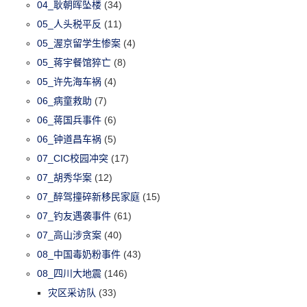
04_耿朝晖坠楼
(34)
05_人头税平反
(11)
05_渥京留学生惨案
(4)
05_蒋宇餐馆猝亡
(8)
05_许先海车祸
(4)
06_病童救助
(7)
06_蒋国兵事件
(6)
06_钟道昌车祸
(5)
07_CIC校园冲突
(17)
07_胡秀华案
(12)
07_醉驾撞碎新移民家庭
(15)
07_钓友遇袭事件
(61)
07_高山涉贪案
(40)
08_中国毒奶粉事件
(43)
08_四川大地震
(146)
灾区采访队
(33)