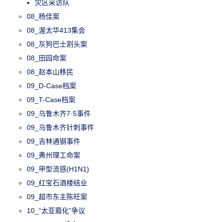
灾区采访队
08_杨佳案
08_渥太华413集会
08_灰狗巴士割头案
08_田园命案
08_赵本山移民
09_D-Case档案
09_T-Case档案
09_乌鲁木齐7·5事件
09_乌鲁木齐针刺事件
09_吉林通钢事件
09_弗州理工命案
09_甲型流感(H1N1)
09_红宝石酒楼结业
09_超市东主陈旺案
10_“太亚裔化”争议