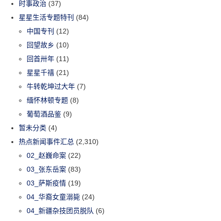
时事政治
(37)
星星生活专题特刊
(84)
中国专刊
(12)
回望故乡
(10)
回首卅年
(11)
星星千禧
(21)
牛转乾坤过大年
(7)
缅怀林顿专题
(8)
葡萄酒品鉴
(9)
暂未分类
(4)
热点新闻事件汇总
(2,310)
02_赵巍命案
(22)
03_张东岳案
(83)
03_萨斯疫情
(19)
04_华裔女童溺毙
(24)
04_新疆杂技团员脱队
(6)