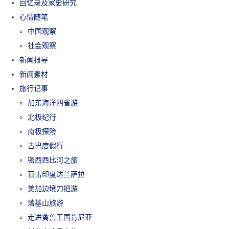
回忆录及家史研究
心情随笔
中国观察
社会观察
新闻报导
新闻素材
旅行记事
加东海洋四省游
北极纪行
南极探险
古巴度假行
密西西比河之旅
直击印度达兰萨拉
美加边境刀把游
落基山旅游
走进禽兽王国肯尼亚