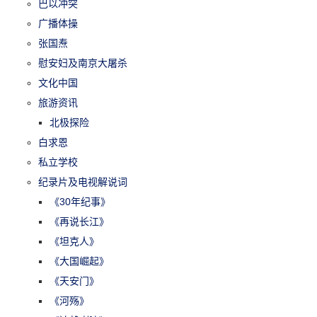
巴以冲突
广播体操
张国焘
慰安妇及南京大屠杀
文化中国
旅游资讯
北极探险
白求恩
私立学校
纪录片及电视解说词
《30年纪事》
《再说长江》
《坦克人》
《大国崛起》
《天安门》
《河殇》