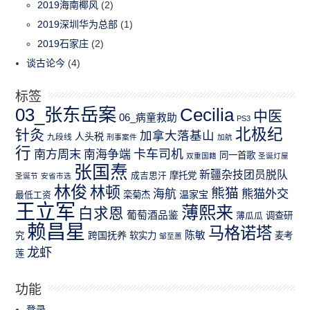
2019海南椰风
(2)
2019深圳华为总部
(1)
2019石家庄
(2)
谈古论今
(4)
标签
03_张东岳案
Cecilia
中医
06_病童救助
PS3
北极纪
针灸
加拿大落基山
人头税
九段线
刑事案件
加航
行
南方周末
卡车司机
南海争端
同一首歌
双重国籍
圣诞灯屋
张国焘
新疆杂技团员脱队
成吉思汗
摩托党
圣诞节
安省市选
林俊
林顿
熊猫
熊猫外交
海航
温家宝
最低工资
栾菊杰
王立军
薄熙来
白求恩
葡萄酒品鉴
薄瓜瓜
调查研
赖昌星
马格诺塔
跨国抚养
陈敏
究
软实力
麦考
邹至蕙
龙虾
莲
功能
登录