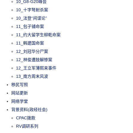
10_G8-G20峰会
10_十字弩射杀案
10_法登“间谍论”
11_包子铺命案
11_约大留学生柳乾命案
11_韩建国命案
12_刘冠华分尸案
12_林俊遭肢解惨案
12_王立军薄熙来事件
13_南方周末风波
移民写照
网站更新
网络学堂
背景资料(政经社会)
CPAC拨款
RV调研系列