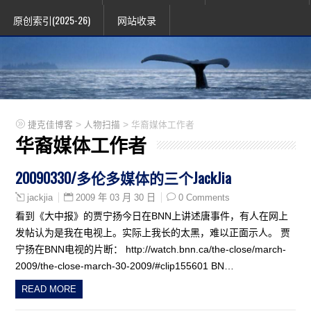
原创索引(2025-26)
网站收录
>
>
捷克佳博客
人物扫描
华裔媒体工作者
华裔媒体工作者
20090330/多伦多媒体的三个JackJia
2009 年 03 月 30 日
0 Comments
jackjia
看到《大中报》的贾宁扬今日在BNN上讲述唐事件，有人在网上
发帖认为是我在电视上。实际上我长的太黑，难以正面示人。 贾
宁扬在BNN电视的片断： http://watch.bnn.ca/the-close/march-
2009/the-close-march-30-2009/#clip155601 BN…
READ MORE