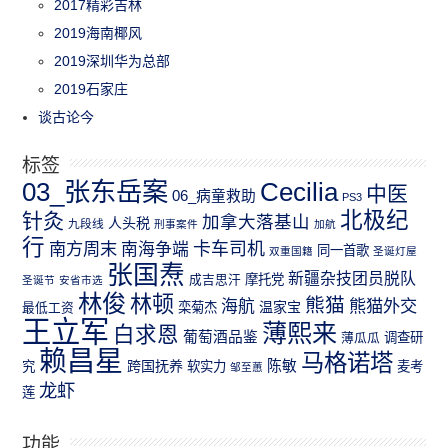
2017精彩吉林
2019海南椰风
2019深圳华为总部
2019石家庄
谈古论今
标签
03_张东岳案
Cecilia
中医
06_病童救助
PS3
北极纪
针灸
加拿大落基山
人头税
九段线
刑事案件
加航
行
南方周末
卡车司机
南海争端
同一首歌
双重国籍
圣诞灯屋
张国焘
新疆杂技团员脱队
成吉思汗
摩托党
圣诞节
安省市选
林俊
林顿
熊猫
熊猫外交
海航
温家宝
最低工资
栾菊杰
王立军
薄熙来
白求恩
葡萄酒品鉴
薄瓜瓜
调查研
赖昌星
马格诺塔
跨国抚养
陈敏
究
软实力
麦考
邹至蕙
龙虾
莲
功能