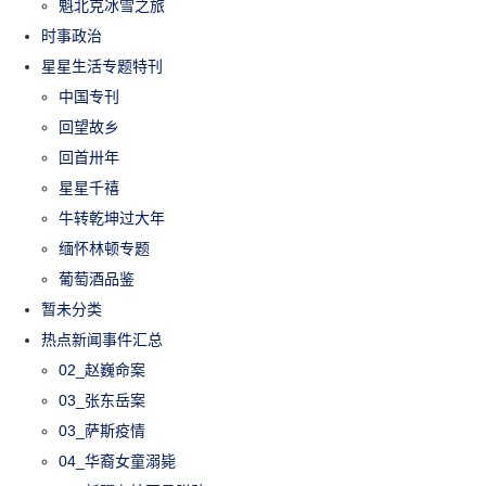
魁北克冰雪之旅
时事政治
星星生活专题特刊
中国专刊
回望故乡
回首卅年
星星千禧
牛转乾坤过大年
缅怀林顿专题
葡萄酒品鉴
暂未分类
热点新闻事件汇总
02_赵巍命案
03_张东岳案
03_萨斯疫情
04_华裔女童溺毙