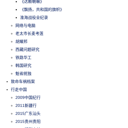
《达赖喇嘛》
《飘扬，共和国的旗帜》
淮海战役全纪录
网络与电脑
老太市长麦考莲
胡耀邦
西藏问题研究
铁路华工
韩国研究
魁省统独
致命车祸档案
行走中国
2009中国纪行
2011新疆行
2015广东汕头
2015贵州贵阳