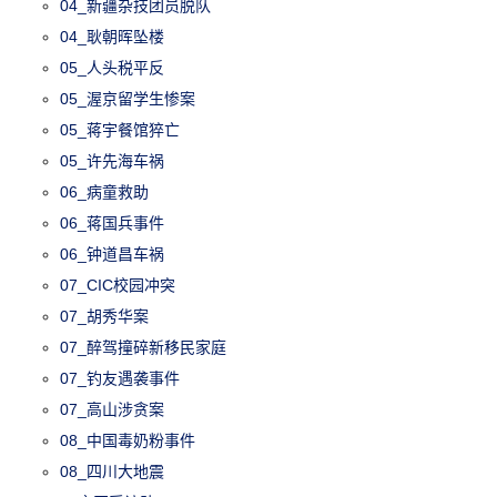
04_新疆杂技团员脱队
04_耿朝晖坠楼
05_人头税平反
05_渥京留学生惨案
05_蒋宇餐馆猝亡
05_许先海车祸
06_病童救助
06_蒋国兵事件
06_钟道昌车祸
07_CIC校园冲突
07_胡秀华案
07_醉驾撞碎新移民家庭
07_钓友遇袭事件
07_高山涉贪案
08_中国毒奶粉事件
08_四川大地震