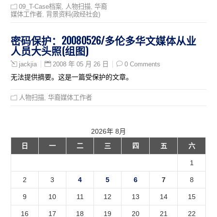
09_T-Case档案
,
人物扫描
,
华裔
媒体工作者
,
背景资料(政经社会)
密码保护：20080526/多伦多华文媒体从业
人员大头照(组图)
2008 年 05 月 26 日
0 Comments
jackjia
无法提供摘要。这是一篇受保护的文章。
人物扫描
,
华裔媒体工作者
2026年 8月
日
一
二
三
四
五
六
1
2
3
4
5
6
7
8
9
10
11
12
13
14
15
16
17
18
19
20
21
22