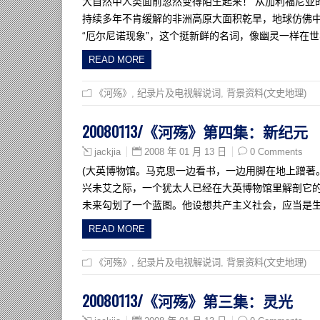
大自然中人类面前忽然变得陌生起来！ 从加利福尼亚
持续多年不肯缓解的非洲高原大面积乾旱，地球仿佛
“厄尔尼诺现象”，这个挺新鲜的名词，像幽灵一样在世
READ MORE
《河殇》
,
纪录片及电视解说词
,
背景资料(文史地理)
20080113/《河殇》第四集：新纪元
2008 年 01 月 13 日
0 Comments
jackjia
(大英博物馆。马克思一边看书，一边用脚在地上蹭著
兴未艾之际，一个犹太人已经在大英博物馆里解剖它
未来勾划了一个蓝图。他设想共产主义社会，应当是
READ MORE
《河殇》
,
纪录片及电视解说词
,
背景资料(文史地理)
20080113/《河殇》第三集：灵光