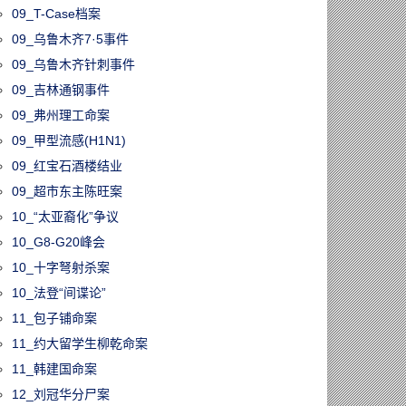
09_T-Case档案
09_乌鲁木齐7·5事件
09_乌鲁木齐针刺事件
09_吉林通钢事件
09_弗州理工命案
09_甲型流感(H1N1)
09_红宝石酒楼结业
09_超市东主陈旺案
10_“太亚裔化”争议
10_G8-G20峰会
10_十字弩射杀案
10_法登“间谍论”
11_包子铺命案
11_约大留学生柳乾命案
11_韩建国命案
12_刘冠华分尸案