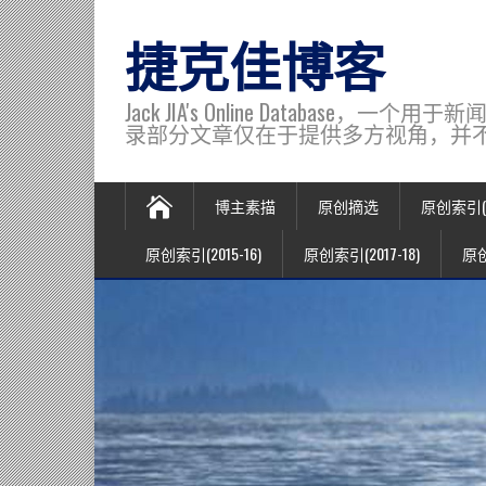
捷克佳博客
Jack JIA's Online Data
录部分文章仅在于提供多方视角，并不代表博主观
博主素描
原创摘选
原创索引(20
原创索引(2015-16)
原创索引(2017-18)
原创