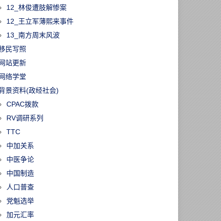
12_林俊遭肢解惨案
12_王立军薄熙来事件
13_南方周末风波
移民写照
网站更新
网络学堂
背景资料(政经社会)
CPAC拨款
RV调研系列
TTC
中加关系
中医争论
中国制造
人口普查
党魁选举
加元汇率