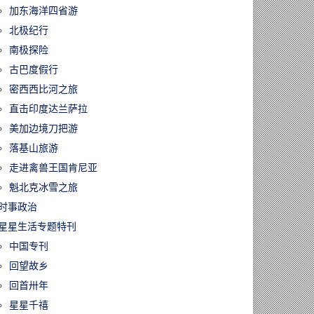
加东海洋四省游
北极纪行
南极探险
古巴度假行
密西西比河之旅
直击印度达兰萨拉
美加边境刀把游
落基山旅游
走进禽兽王国肯尼亚
魁北克冰雪之旅
时事政治
星星生活专题特刊
中国专刊
回望故乡
回首卅年
星星千禧