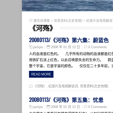
>
>
捷克佳博客
背景资料(文史地理)
纪录片及电视解说
《河殇》
20080113/《河殇》第六集：蔚蓝色
2008 年 01 月 13 日
0 Comments
jackjia
人的血液是红色的。 几乎所有的动物的血液都是红
用铁矿石涂上红色，以此召唤那失去的生命力。 蔚
整个宇宙，它是宇宙的颜色。 仅仅在二十多年前，
READ MORE
《河殇》
,
纪录片及电视解说词
,
背景资料(文史地理)
20080113/《河殇》第五集：忧患
2008 年 01 月 13 日
0 Comments
jackjia