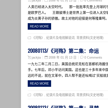
2008 年 01 月 13 日
0 Comments
jackjia
人类已经进入太空时代。 那一批批率先登上月球的
是欧罗巴人。 王赣骏博士是世界上第一位进入太空
成为炎黄子孙的骄傲。故土对他的迎接是何等隆重呵
READ MORE
《河殇》
,
纪录片及电视解说词
,
背景资料(文史地理)
20080113/《河殇》第二集：命运
2008 年 01 月 13 日
0 Comments
jackjia
一九七二年二月二日，美国总统尼克松在首都机场握
手。七年后，邓小平访问美国。这也是三十多年来中国
远的不说，就在文革中，四人帮不是还吆喝过”买船就
READ MORE
《河殇》
,
纪录片及电视解说词
,
背景资料(文史地理)
20080113/《河殇》第一集：寻梦