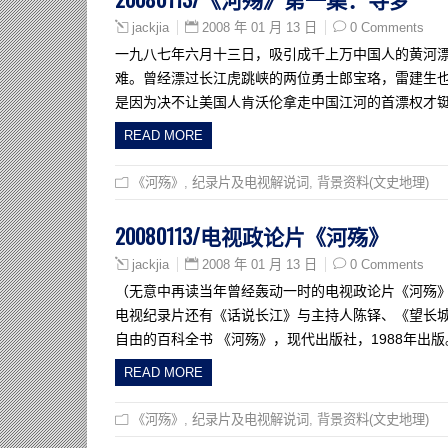
2008 年 01 月 13 日
0 Comments
jackjia
一九八七年六月十三日，吸引成千上万中国人的黄河
难。曾经漂过长江虎跳峡的两位勇士郎宝珞，雷建生也
是因为决不让美国人肯沃伦拿走中国江河的首漂权才
READ MORE
《河殇》
,
纪录片及电视解说词
,
背景资料(文史地理)
20080113/电视政论片《河殇》
2008 年 01 月 13 日
0 Comments
jackjia
（无意中再读当年曾经轰动一时的电视政论片《河殇》
电视纪录片还有《话说长江》与主持人陈铎、《望长城》
自由的百科全书 《河殇》，现代出版社，1988年出
READ MORE
《河殇》
,
纪录片及电视解说词
,
背景资料(文史地理)