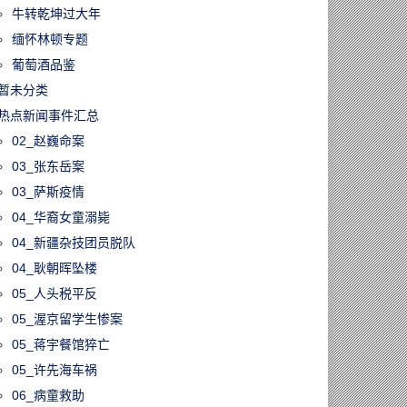
牛转乾坤过大年
缅怀林顿专题
葡萄酒品鉴
暂未分类
热点新闻事件汇总
02_赵巍命案
03_张东岳案
03_萨斯疫情
04_华裔女童溺毙
04_新疆杂技团员脱队
04_耿朝晖坠楼
05_人头税平反
05_渥京留学生惨案
05_蒋宇餐馆猝亡
05_许先海车祸
06_病童救助