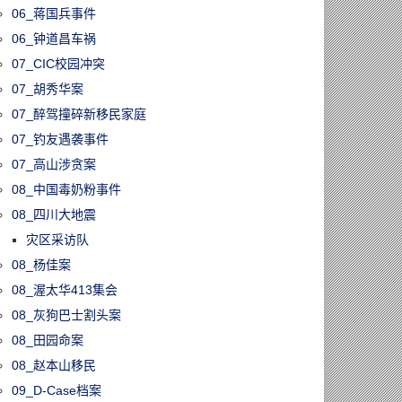
06_蒋国兵事件
06_钟道昌车祸
07_CIC校园冲突
07_胡秀华案
07_醉驾撞碎新移民家庭
07_钓友遇袭事件
07_高山涉贪案
08_中国毒奶粉事件
08_四川大地震
灾区采访队
08_杨佳案
08_渥太华413集会
08_灰狗巴士割头案
08_田园命案
08_赵本山移民
09_D-Case档案