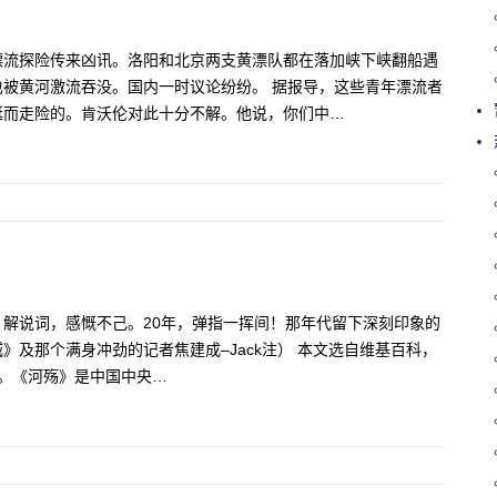
漂流探险传来凶讯。洛阳和北京两支黄漂队都在落加峡下峡翻船遇
被黄河激流吞没。国内一时议论纷纷。 据报导，这些青年漂流者
铤而走险的。肯沃伦对此十分不解。他说，你们中…
解说词，感慨不己。20年，弹指一挥间！那年代留下深刻印象的
及那个满身冲劲的记者焦建成–Jack注） 本文选自维基百科，
版。《河殇》是中国中央…