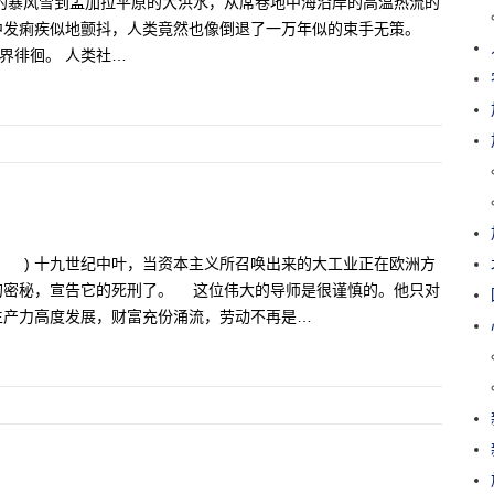
的暴风雪到孟加拉平原的大洪水，从席卷地中海沿岸的高温热流的
中发痢疾似地颤抖，人类竟然也像倒退了一万年似的束手无策。
界徘徊。 人类社…
。 ) 十九世纪中叶，当资本主义所召唤出来的大工业正在欧洲方
的密秘，宣告它的死刑了。 这位伟大的导师是很谨慎的。他只对
生产力高度发展，财富充份涌流，劳动不再是…