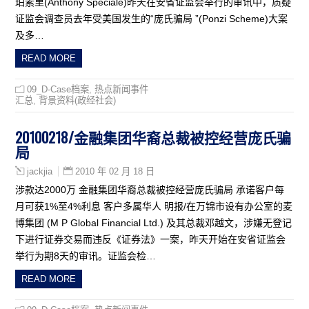
珀素里(Anthony Speciale)昨天在安省证监会举行的审讯中，质疑
证监会调查员去年受美国发生的“庞氏骗局 ”(Ponzi Scheme)大案
及多…
READ MORE
09_D-Case档案
,
热点新闻事件
汇总
,
背景资料(政经社会)
20100218/金融集团华裔总裁被控经营庞氏骗
局
2010 年 02 月 18 日
jackjia
涉款达2000万 金融集团华裔总裁被控经营庞氏骗局 承诺客户每
月可获1%至4%利息 客户多属华人 明报/在万锦市设有办公室的麦
博集团 (M P Global Financial Ltd.) 及其总裁邓越文，涉嫌无登记
下进行证券交易而违反《证券法》一案，昨天开始在安省证监会
举行为期8天的审讯。证监会检…
READ MORE