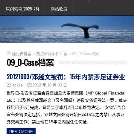
原创索引(2025-26)
网站收录
>
>
捷克佳博客
热点新闻事件汇总
09_D-Case档案
09_D-Case档案
20121003/邓越文被罚：15年内禁涉足证券业
2012 年 10 月 03 日
jackjia
世界日报/安省证监会调查加拿大麦博集团（MP Global Financial
Ltd.）以及其总裁邓越文（又名邓峰）违反安省证券法一案，裁决
聆讯已于6月完成，证监会于本月2日公布处罚决定。 安省证监会
宣布处罚决定包括，邓越文自处罚开始日起15年之内禁止从事证
券交易工作；禁止他在15年之内担任任何证…
READ MORE