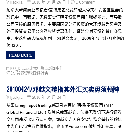
2010 年 04 月 26 日
1 Comment
jackjia
加拿大新闻商业网记者/麦博集团总裁邓越文今天在安省证监会的
聆讯中一再强调，无数事实证明麦博集团拥有赚钱能力，而导致
公司亏损的原因很多，主要原因是外汇投资的大环境转为恶劣及
外汇投资交易平台突然收紧优惠条件，证监会对麦博的禁止交易
令，令这种恶劣情况加剧。 邓越文表示，2008年4月到7月期间连
续83天，…
READ MORE
09_D-Case档案
,
热点新闻事件
汇总
,
背景资料(政经社会)
20100424/邓越文辩指其外汇买卖毋须领牌
2010 年 04 月 24 日
jackjia
从事foreign spot trading最高月达百亿 明报/麦博集团 (M P
Global Financial Ltd.) 及其总裁邓越文，涉嫌无登记下进行证券
交易而违反《证券法》案，邓越文昨天在安省证监会举行的聆讯
中为自已辩护而作供指出，他通过Forex.com做的外汇交易，没