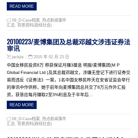
READ MORE
09_D-Case档案
,
热点新闻事件
汇总
,
背景资料(政经社会)
20100223/麦博集团及总裁邓越文涉违证券法
审讯
2010 年 02 月 23 日
jackjia
中国女移民投资8万 称获保证月赚3厘息 明报/麦博集团(M P
Global Financial Ltd.)及其总裁邓越文，涉嫌无登记下进行证券交
易而违反《证券法》一案，1名中国女移民昨天在安省证监会举行
的审讯中作供称，她于前年向麦博集团总共交了8万元作外汇投
资，获答应每月赚取2至3%利息及于半年后…
READ MORE
09_D-Case档案
,
热点新闻事件
汇总
,
背景资料(政经社会)