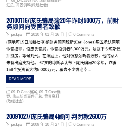
09_D-Case档案
,
热点新闻事件
汇总
,
背景资料(政经社会)
20100116/庞氏骗局逾20年诈财5000万，前财
务顾问向受害者致歉
2010 年 01 月 16 日
0 Comments
jackjia
(满地可15日加新社电)前财务顾问琼斯(Earl Jones)周五承认两项
诈骗控罪，设庞氏骗局，诈骗投资者5,000万元。法庭下令琼斯还
押监房，等候判刑。在法庭上，他对愤怒旁听者致歉，他的家人
未有出庭支持他。 67岁的琼斯承认布下庞氏骗局20余年，诈骗
158个投资者大约5,000万元，骗去不少耆老毕…
READ MORE
09_D-Case档案
,
09_T-Case档
案
,
热点新闻事件汇总
,
背景资料
(政经社会)
20091027/庞氏骗局4顾问 判罚款2600万
2009 年 10 月 27 日
0 Comments
jackjia