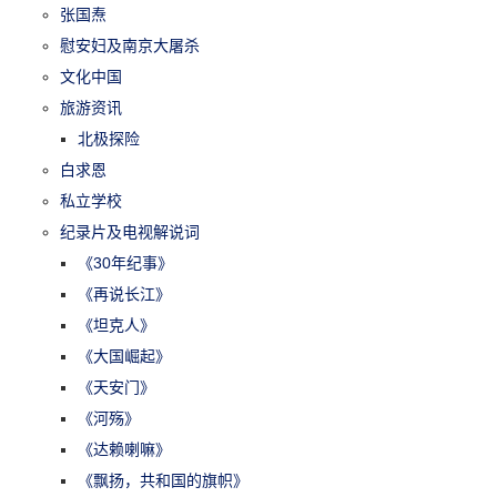
张国焘
慰安妇及南京大屠杀
文化中国
旅游资讯
北极探险
白求恩
私立学校
纪录片及电视解说词
《30年纪事》
《再说长江》
《坦克人》
《大国崛起》
《天安门》
《河殇》
《达赖喇嘛》
《飘扬，共和国的旗帜》