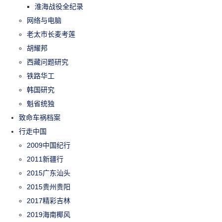
淮海战役全纪录
网络与电脑
老太市长麦考莲
胡耀邦
西藏问题研究
铁路华工
韩国研究
魁省统独
致命车祸档案
行走中国
2009中国纪行
2011新疆行
2015广东汕头
2015贵州贵阳
2017精彩吉林
2019海南椰风