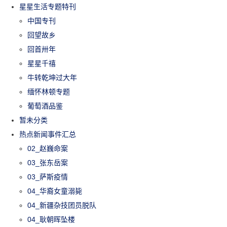
星星生活专题特刊
中国专刊
回望故乡
回首卅年
星星千禧
牛转乾坤过大年
缅怀林顿专题
葡萄酒品鉴
暂未分类
热点新闻事件汇总
02_赵巍命案
03_张东岳案
03_萨斯疫情
04_华裔女童溺毙
04_新疆杂技团员脱队
04_耿朝晖坠楼