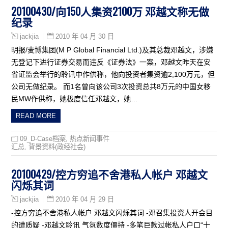
20100430/向150人集资2100万 邓越文称无做
纪录
2010 年 04 月 30 日
jackjia
明报/麦博集团(M P Global Financial Ltd.)及其总裁邓越文，涉嫌
无登记下进行证券交易而违反《证券法》一案，邓越文昨天在安
省证监会举行的聆讯中作供称，他向投资者集资逾2,100万元，但
公司无做纪录。 而1名曾向该公司3次投资总共8万元的中国女移
民MW作供称，她极度信任邓越文，她…
READ MORE
09_D-Case档案
,
热点新闻事件
汇总
,
背景资料(政经社会)
20100429/控方穷追不舍港私人帐户 邓越文
闪烁其词
2010 年 04 月 29 日
jackjia
-控方穷追不舍港私人帐户 邓越文闪烁其词 -邓召集投资人开会目
的遭质疑 -邓越文聆讯 气氛数度僵持 -多笔巨款过帐私人户口“十