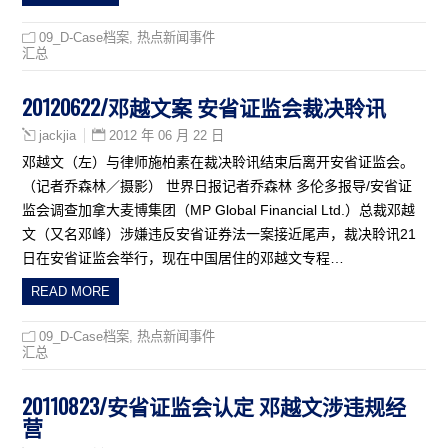
09_D-Case档案
,
热点新闻事件
汇总
20120622/邓越文案 安省证监会裁决聆讯
2012 年 06 月 22 日
jackjia
邓越文（左）与律师施柏素在裁决聆讯结束后离开安省证监会。
（记者乔森林／摄影） 世界日报记者乔森林 多伦多报导/安省证
监会调查加拿大麦博集团（MP Global Financial Ltd.）总裁邓越
文（又名邓峰）涉嫌违反安省证券法一案接近尾声，裁决聆讯21
日在安省证监会举行，现在中国居住的邓越文专程…
READ MORE
09_D-Case档案
,
热点新闻事件
汇总
20110823/安省证监会认定 邓越文涉违规经
营