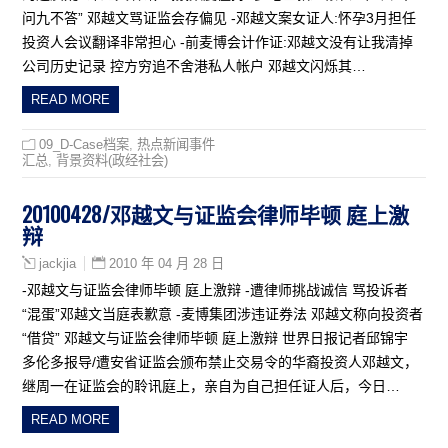
问九不答” 邓越文骂证监会存偏见 -邓越文案女证人:怀孕3月担任
投资人会议翻译非常担心 -前麦博会计作证:邓越文没有让我清掉
公司历史记录 控方穷追不舍港私人帐户 邓越文闪烁其…
READ MORE
09_D-Case档案
,
热点新闻事件
汇总
,
背景资料(政经社会)
20100428/邓越文与证监会律师毕顿 庭上激
辩
2010 年 04 月 28 日
jackjia
-邓越文与证监会律师毕顿 庭上激辩 -遭律师挑战诚信 骂投诉者
“混蛋”邓越文当庭表歉意 -麦博集团涉违证券法 邓越文称向投资者
“借贷” 邓越文与证监会律师毕顿 庭上激辩 世界日报记者邱锦宇
多伦多报导/遭安省证监会颁布禁止交易令的华裔投资人邓越文，
继周一在证监会的聆讯庭上，亲自为自己担任证人后，今日…
READ MORE