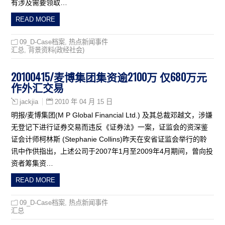
有涉及需要领取…
READ MORE
09_D-Case档案
,
热点新闻事件
汇总
,
背景资料(政经社会)
20100415/麦博集团集资逾2100万 仅680万元
作外汇交易
2010 年 04 月 15 日
jackjia
明报/麦博集团(M P Global Financial Ltd.) 及其总裁邓越文，涉嫌
无登记下进行证券交易而违反《证券法》一案，证监会的资深鉴
证会计师柯林斯 (Stephanie Collins)昨天在安省证监会举行的聆
讯中作供指出，上述公司于2007年1月至2009年4月期间，曾向投
资者筹集资…
READ MORE
09_D-Case档案
,
热点新闻事件
汇总