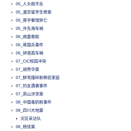
05_人头税平反
05_渥京留学生惨案
05_蒋宇餐馆猝亡
05_许先海车祸
06_病童救助
06_蒋国兵事件
06_钟道昌车祸
07_CIC校园冲突
07_胡秀华案
07_醉驾撞碎新移民家庭
07_钓友遇袭事件
07_高山涉贪案
08_中国毒奶粉事件
08_四川大地震
灾区采访队
08_杨佳案