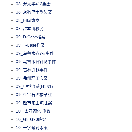
08_渥太华413集会
08_灰狗巴士割头案
08_田园命案
08_赵本山移民
09_D-Case档案
09_T-Case档案
09_乌鲁木齐7·5事件
09_乌鲁木齐针刺事件
09_吉林通钢事件
09_弗州理工命案
09_甲型流感(H1N1)
09_红宝石酒楼结业
09_超市东主陈旺案
10_“太亚裔化”争议
10_G8-G20峰会
10_十字弩射杀案