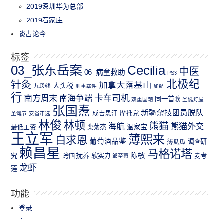
2019深圳华为总部
2019石家庄
谈古论今
标签
03_张东岳案
Cecilia
中医
06_病童救助
PS3
北极纪
针灸
加拿大落基山
人头税
九段线
刑事案件
加航
行
南方周末
卡车司机
南海争端
同一首歌
双重国籍
圣诞灯屋
张国焘
新疆杂技团员脱队
成吉思汗
摩托党
圣诞节
安省市选
林俊
林顿
熊猫
熊猫外交
海航
温家宝
最低工资
栾菊杰
王立军
薄熙来
白求恩
葡萄酒品鉴
薄瓜瓜
调查研
赖昌星
马格诺塔
跨国抚养
陈敏
究
软实力
麦考
邹至蕙
龙虾
莲
功能
登录