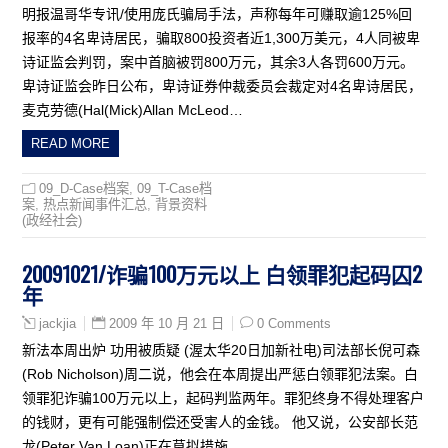
明报温哥华专讯/使用庞氏骗局手法，声称每年可赚取逾125%回
报率的4名卑诗居民，骗取800投资者近1,300万美元，4人同被卑
诗证监会判罚，案中首脑被罚800万元，其余3人各罚600万元。
卑诗证监会昨日公布，卑诗证券仲裁委员会裁定对4名卑诗居民，
麦克劳德(Hal(Mick)Allan McLeod…
READ MORE
09_D-Case档案
,
09_T-Case档
案
,
热点新闻事件汇总
,
背景资料
(政经社会)
20091021/诈骗100万元以上 白领罪犯起码囚2
年
2009 年 10 月 21 日
0 Comments
jackjia
新法本周出炉 功用被质疑 (渥太华20日加新社电)司法部长倪可森
(Rob Nicholson)周二说，他会在本周提出严惩白领罪犯法案。白
领罪犯诈骗100万元以上，起码判监两年。罪犯终身不得处理客户
的钱财，更有可能强制偿还受害人的金钱。 他又说，公安部长范
龙(Peter Van Loan)正在草拟措施…