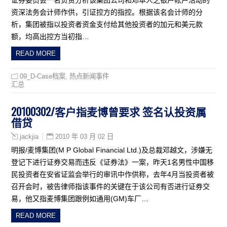
资深法务会计师作供，引证控方的指控。根据该名会计师的分
析，集团被指以投资者资金支付给其他投资者的加元和美元款
额，均高出控方当初指…
READ MORE
09_D-Case档案
,
热点新闻事件
汇总
20100302/客户指麦博曾要求 签名认投资属
借贷
2010 年 03 月 02 日
jackjia
明报/麦博集团(M P Global Financial Ltd.)及总裁邓越文，涉嫌无
登记下进行证券交易而违反《证券法》一案，昨天1名男性中国移
民投资者在安省证监会举行的审讯中作供称，去年4月当投资者被
召开会时，被告律师指该事件的关键在于该公司有否进行证券交
易，他又指麦博集团跟例如通用(GM)车厂…
READ MORE