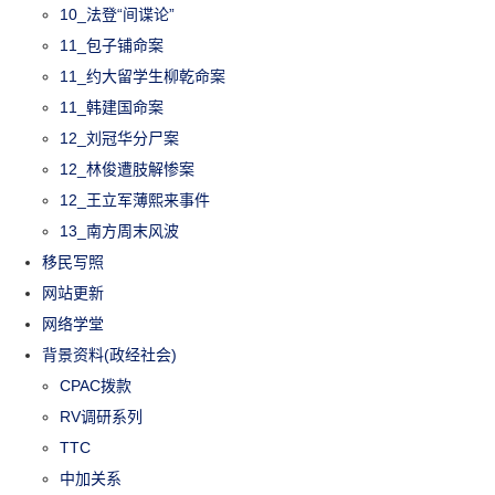
10_法登“间谍论”
11_包子铺命案
11_约大留学生柳乾命案
11_韩建国命案
12_刘冠华分尸案
12_林俊遭肢解惨案
12_王立军薄熙来事件
13_南方周末风波
移民写照
网站更新
网络学堂
背景资料(政经社会)
CPAC拨款
RV调研系列
TTC
中加关系