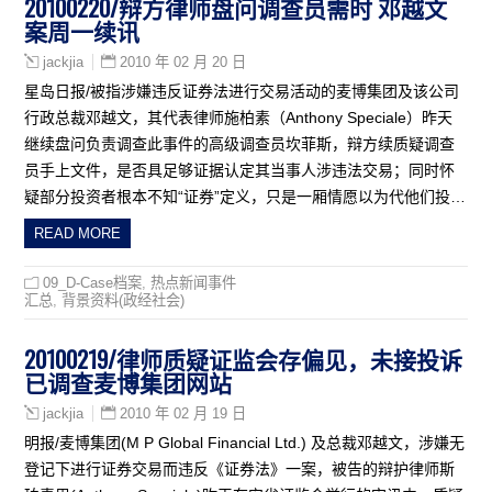
20100220/辩方律师盘问调查员需时 邓越文
案周一续讯
2010 年 02 月 20 日
jackjia
星岛日报/被指涉嫌违反证券法进行交易活动的麦博集团及该公司
行政总裁邓越文，其代表律师施柏素（Anthony Speciale）昨天
继续盘问负责调查此事件的高级调查员坎菲斯，辩方续质疑调查
员手上文件，是否具足够证据认定其当事人涉违法交易；同时怀
疑部分投资者根本不知“证券”定义，只是一厢情愿以为代他们投…
READ MORE
09_D-Case档案
,
热点新闻事件
汇总
,
背景资料(政经社会)
20100219/律师质疑证监会存偏见，未接投诉
已调查麦博集团网站
2010 年 02 月 19 日
jackjia
明报/麦博集团(M P Global Financial Ltd.) 及总裁邓越文，涉嫌无
登记下进行证券交易而违反《证券法》一案，被告的辩护律师斯