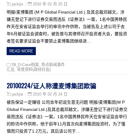
2010 年 02 月 25 日
jackjia
明报/麦博集团 (M P Global Financial Ltd.) 及其总裁邓越文，涉
嫌无登记下进行证券交易而违反《证券法》一案，1名中国男移民
昨天在安省证监会举行的审讯中作供称，当被告及上述公司于去
年6月被证监会调查时，被告曾与其律师召开投资者大会，要投资
者签名要求证监会不要禁止麦博集团继续进…
READ MORE
09_D-Case档案
,
热点新闻事件
汇总
,
背景资料(政经社会)
20100224/证人称遭麦博集团欺骗
2010 年 02 月 24 日
jackjia
被告保证一定赚钱 公司去年初说生意无问题 明报/麦博集团(M P
Global Financial Ltd.)及其总裁邓越文，涉嫌无登记下进行证券交
易而违反《证券法》一案，1名中国男移民昨天在安省证监会举行
的聆讯中作供称，他于前年11月首次向麦博集团投资时，为了慬
慎而只投资了1.2万元，其后该公司于…