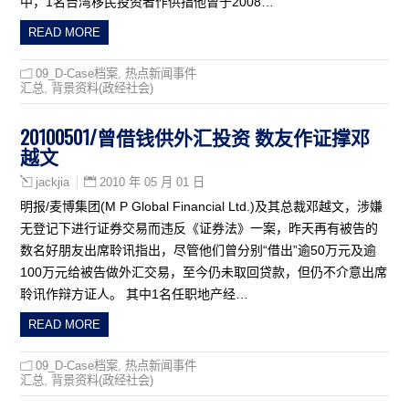
中，1名台湾移民投资者作供指他曾于2008…
READ MORE
09_D-Case档案
,
热点新闻事件
汇总
,
背景资料(政经社会)
20100501/曾借钱供外汇投资 数友作证撑邓
越文
2010 年 05 月 01 日
jackjia
明报/麦博集团(M P Global Financial Ltd.)及其总裁邓越文，涉嫌
无登记下进行证券交易而违反《证券法》一案，昨天再有被告的
数名好朋友出席聆讯指出，尽管他们曾分别“借出”逾50万元及逾
100万元给被告做外汇交易，至今仍未取回贷款，但仍不介意出席
聆讯作辩方证人。 其中1名任职地产经…
READ MORE
09_D-Case档案
,
热点新闻事件
汇总
,
背景资料(政经社会)