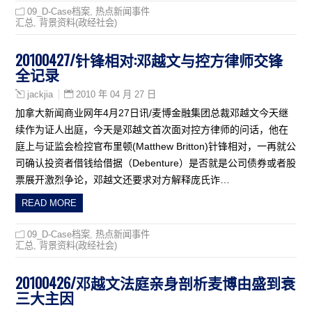
09_D-Case档案
,
热点新闻事件
汇总
,
背景资料(政经社会)
20100427/针锋相对:邓越文与控方律师交锋
全记录
2010 年 04 月 27 日
jackjia
加拿大新闻商业网年4月27日讯/麦博金融集团总裁邓越文今天继
续作为证人出庭，今天是邓越文首次面对控方律师的问话，他在
庭上与证监会检控官布里顿(Matthew Britton)针锋相对，一再就公
司确认投资者借钱给借据（Debenture）是否就是公司债券或者股
票展开激烈争论，邓越文还要求对方解释庞氏诈…
READ MORE
09_D-Case档案
,
热点新闻事件
汇总
,
背景资料(政经社会)
20100426/邓越文法庭亲身剖析麦博由盛到衰
三大主因