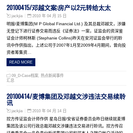
20100415/邓越文案:房产以2元转给太太
2010 年 04 月 15 日
jackjia
明报/麦博集团(M P Global Financial Ltd.) 及其总裁邓越文，涉嫌
无登记下进行证券交易而违反《证券法》一案，证监会的资深鉴
证会计师柯林斯 (Stephanie Collins)昨天在安河证监会举行的聆
讯中作供指出，上述公司于2007年1月至2009年4月期间，曾向投
资者筹集资…
READ MORE
09_D-Case档案
,
热点新闻事件
汇总
20100414/麦博集团及邓越文涉违法交易续聆
讯
2010 年 04 月 14 日
jackjia
控方传证监会计师作供 星岛日报/安省证券委员会昨日继续就麦博
集团及该公司行政总裁邓越文涉嫌违法交易进行聆讯。控方传召
证券委员会一名负责分析该集团公司和邓本人之银户帐户活动的