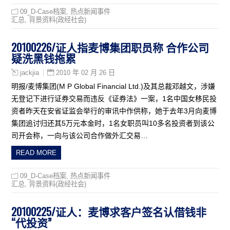
09_D-Case档案
,
热点新闻事件
汇总
,
背景资料(政经社会)
20100226/证人指麦博集团职员称 合作公司
疑洗黑钱拖累
2010 年 02 月 26 日
jackjia
明报/麦博集团(M P Global Financial Ltd.)及其总裁邓越文，涉嫌
无登记下进行证券交易而违反《证券法》一案，1名中国女移民投
资者昨天在安省证监会举行的审讯中作供称，她于去年3月向麦博
集团追讨归还其5万元本金时，1名女职员叫10多名投资者到该公
司开会称，一向与该公司合作做外汇交易…
READ MORE
09_D-Case档案
,
热点新闻事件
汇总
,
背景资料(政经社会)
20100225/证人：麦博求客户签名认借钱非
“代投资”