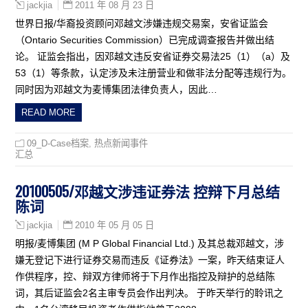
2011 年 08 月 23 日
jackjia
世界日报/华裔投资顾问邓越文涉嫌违规交易案，安省证监会
（Ontario Securities Commission）已完成调查报告并做出结
论。 证监会指出，因邓越文违反安省证券交易法25（1）（a）及
53（1）等条款，认定涉及未注册营业和做非法分配等违规行为。
同时因为邓越文为麦博集团法律负责人，因此…
READ MORE
09_D-Case档案
,
热点新闻事件
汇总
20100505/邓越文涉违证券法 控辩下月总结
陈词
2010 年 05 月 05 日
jackjia
明报/麦博集团 (M P Global Financial Ltd.) 及其总裁邓越文，涉
嫌无登记下进行证券交易而违反《证券法》一案，昨天结束证人
作供程序，控、辩双方律师将于下月作出指控及辩护的总结陈
词，其后证监会2名主审专员会作出判决。 于昨天举行的聆讯之