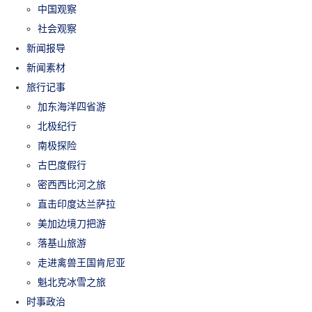
中国观察
社会观察
新闻报导
新闻素材
旅行记事
加东海洋四省游
北极纪行
南极探险
古巴度假行
密西西比河之旅
直击印度达兰萨拉
美加边境刀把游
落基山旅游
走进禽兽王国肯尼亚
魁北克冰雪之旅
时事政治