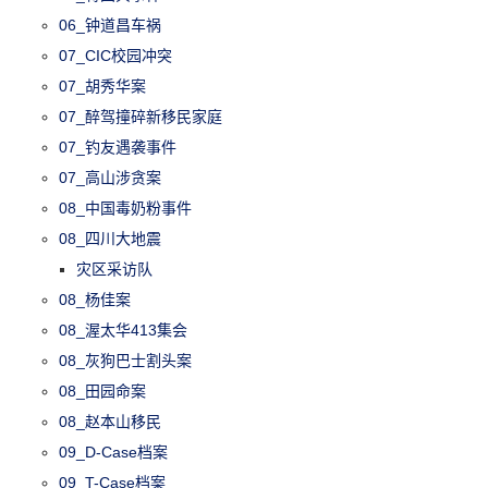
06_钟道昌车祸
07_CIC校园冲突
07_胡秀华案
07_醉驾撞碎新移民家庭
07_钓友遇袭事件
07_高山涉贪案
08_中国毒奶粉事件
08_四川大地震
灾区采访队
08_杨佳案
08_渥太华413集会
08_灰狗巴士割头案
08_田园命案
08_赵本山移民
09_D-Case档案
09_T-Case档案