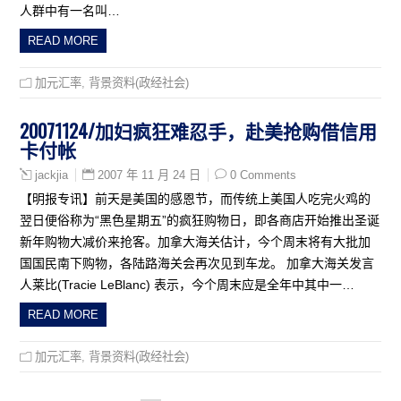
人群中有一名叫…
READ MORE
加元汇率
,
背景资料(政经社会)
20071124/加妇疯狂难忍手，赴美抢购借信用
卡付帐
2007 年 11 月 24 日
0 Comments
jackjia
【明报专讯】前天是美国的感恩节，而传统上美国人吃完火鸡的
翌日便俗称为“黑色星期五”的疯狂购物日，即各商店开始推出圣诞
新年购物大减价来抢客。加拿大海关估计，今个周末将有大批加
国国民南下购物，各陆路海关会再次见到车龙。 加拿大海关发言
人莱比(Tracie LeBlanc) 表示，今个周末应是全年中其中一…
READ MORE
加元汇率
,
背景资料(政经社会)