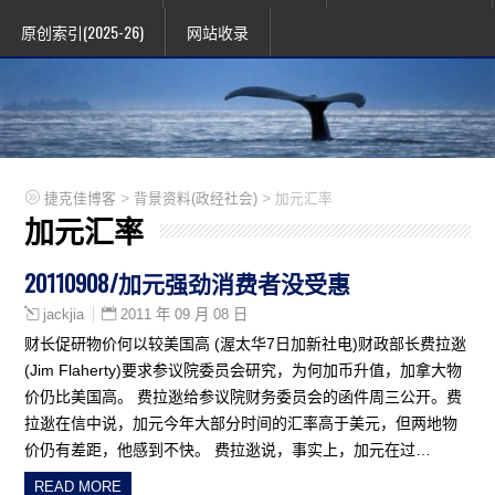
原创索引(2025-26)
网站收录
>
>
捷克佳博客
背景资料(政经社会)
加元汇率
加元汇率
20110908/加元强劲消费者没受惠
2011 年 09 月 08 日
jackjia
财长促研物价何以较美国高 (渥太华7日加新社电)财政部长费拉逖
(Jim Flaherty)要求参议院委员会研究，为何加币升值，加拿大物
价仍比美国高。 费拉逖给参议院财务委员会的函件周三公开。费
拉逖在信中说，加元今年大部分时间的汇率高于美元，但两地物
价仍有差距，他感到不快。 费拉逖说，事实上，加元在过…
READ MORE