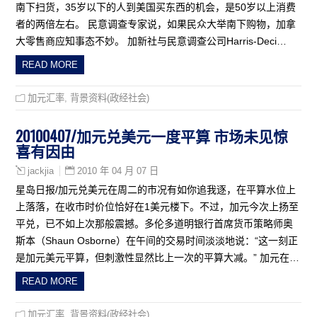
南下扫货，35岁以下的人到美国买东西的机会，是50岁以上消费
者的两倍左右。 民意调查专家说，如果民众大举南下购物，加拿
大零售商应知事态不妙。 加新社与民意调查公司Harris-Deci…
READ MORE
加元汇率
,
背景资料(政经社会)
20100407/加元兑美元一度平算 市场未见惊
喜有因由
2010 年 04 月 07 日
jackjia
星岛日报/加元兑美元在周二的市况有如你追我逐，在平算水位上
上落落，在收市时价位恰好在1美元楼下。不过，加元今次上扬至
平兑，已不如上次那般震撼。多伦多道明银行首席货币策略师奥
斯本（Shaun Osborne）在午间的交易时间淡淡地说：“这一刻正
是加元美元平算，但刺激性显然比上一次的平算大减。” 加元在…
READ MORE
加元汇率
,
背景资料(政经社会)