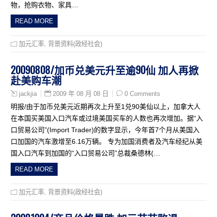
物，抢购衣物、家具…
READ MORE
加元汇率
,
背景资料(政经社会)
20090808/加币兑美元升至逾90仙 加人再掀
赴美购车潮
2009 年 08 月 08 日
0 Comments
jackjia
明报/由于加币兑美元近期再次上升至1兑90美仙以上，加拿大人
在本国买美国入口汽车或过境美国买车的人数也再次增加。据“入
口贸易公司”(Import Trader)的数字显示，今年首7个月从美国入
口加国的汽车激增至6.16万辆。 专为加国消费者及汽车经纪从美
国入口汽车到加国的“入口贸易公司”总裁桑德林(…
READ MORE
加元汇率
,
背景资料(政经社会)