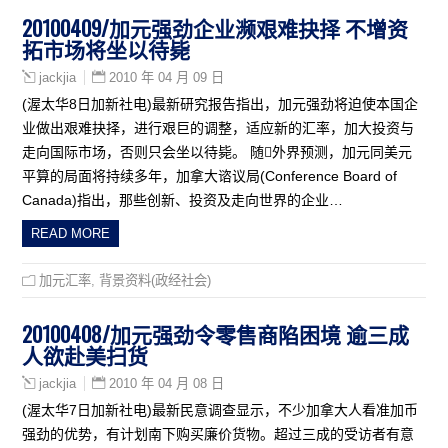
20100409/加元强劲企业濒艰难抉择 不增资
拓市场将坐以待毙
2010 年 04 月 09 日
jackjia
(渥太华8日加新社电)最新研究报告指出，加元强劲将迫使本国企
业做出艰难抉择，进行艰巨的调整，适应新的汇率，加大投资与
走向国际市场，否则只会坐以待毙。 随外界预测，加元同美元
平算的局面将持续多年，加拿大谘议局(Conference Board of
Canada)指出，那些创新、投资及走向世界的企业…
READ MORE
加元汇率
,
背景资料(政经社会)
20100408/加元强劲令零售商陷困境 逾三成
人欲赴美扫货
2010 年 04 月 08 日
jackjia
(渥太华7日加新社电)最新民意调查显示，不少加拿大人看准加币
强劲的优势，有计划南下购买廉价货物。超过三成的受访者有意