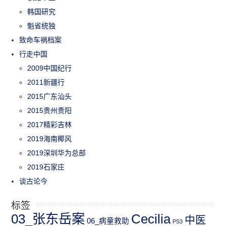
韩国研究
魁省统独
致命车祸档案
行走中国
2009中国纪行
2011新疆行
2015广东汕头
2015贵州贵阳
2017精彩吉林
2019海南椰风
2019深圳华为总部
2019石家庄
谈古论今
标签
03_张东岳案
Cecilia
中医
06_病童救助
PS3