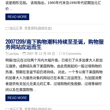
说是相形见拙。 该局指出，1980年代末及1990年代初期加元汇
价…
READ MORE
加元汇率
,
背景资料(政经社会)
20071209/南下购物潮料持续至圣诞，购物服
务网站应运而生
2007 年 12 月 09 日
0 Comments
jackjia
明报/加元在过往两个月内大幅升值，已吸引了众多加拿大人趁加
元强势，成群结队南下美国购物，由此而掀起的一股过境购物的
热潮，预期在圣诞节前仍将持续。 对此，一个专以南下美国购物
的加拿大人为服务对象的网站已在本周二应运而生，为加国消费
者提供有关加元兑美元的汇率、过境购物的免税额、过境等候时
间以及在美国购物…
READ MORE
加元汇率
,
背景资料(政经社会)