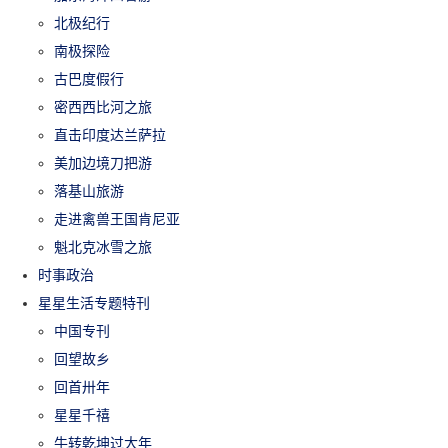
北极纪行
南极探险
古巴度假行
密西西比河之旅
直击印度达兰萨拉
美加边境刀把游
落基山旅游
走进禽兽王国肯尼亚
魁北克冰雪之旅
时事政治
星星生活专题特刊
中国专刊
回望故乡
回首卅年
星星千禧
牛转乾坤过大年