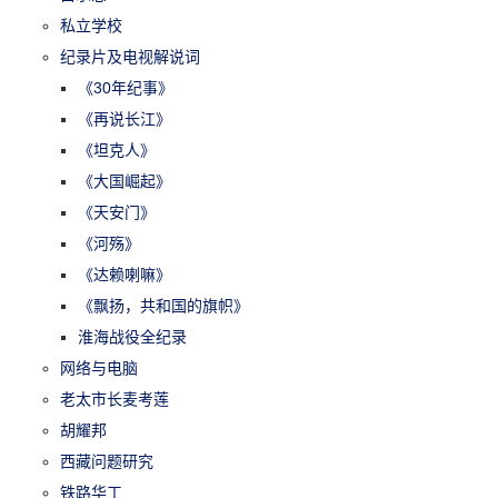
私立学校
纪录片及电视解说词
《30年纪事》
《再说长江》
《坦克人》
《大国崛起》
《天安门》
《河殇》
《达赖喇嘛》
《飘扬，共和国的旗帜》
淮海战役全纪录
网络与电脑
老太市长麦考莲
胡耀邦
西藏问题研究
铁路华工