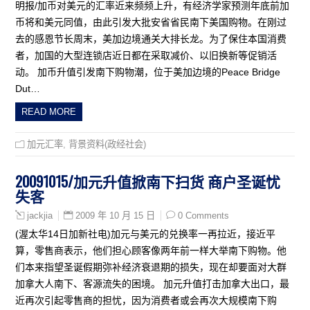
明报/加币对美元的汇率近来频频上升，有经济学家预测年底前加
币将和美元同值，由此引发大批安省省民南下美国购物。在刚过
去的感恩节长周末，美加边境通关大排长龙。为了保住本国消费
者，加国的大型连锁店近日都在采取减价、以旧换新等促销活
动。 加币升值引发南下购物潮，位于美加边境的Peace Bridge
Dut…
READ MORE
加元汇率
,
背景资料(政经社会)
20091015/加元升值掀南下扫货 商户圣诞忧
失客
2009 年 10 月 15 日
0 Comments
jackjia
(渥太华14日加新社电)加元与美元的兑换率一再拉近，接近平
算，零售商表示，他们担心顾客像两年前一样大举南下购物。他
们本来指望圣诞假期弥补经济衰退期的损失，现在却要面对大群
加拿大人南下、客源流失的困境。 加元升值打击加拿大出口，最
近再次引起零售商的担忧，因为消费者或会再次大规模南下购