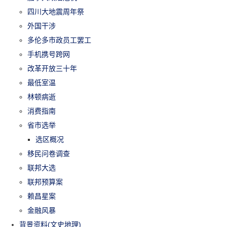
四川大地震周年祭
外国干涉
多伦多市政员工罢工
手机携号跨网
改革开放三十年
最低室温
林顿病逝
消费指南
省市选举
选区概况
移民问卷调查
联邦大选
联邦预算案
赖昌星案
金融风暴
背景资料(文史地理)