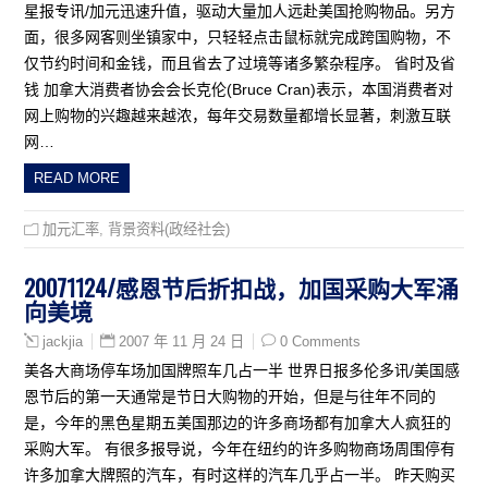
星报专讯/加元迅速升值，驱动大量加人远赴美国抢购物品。另方
面，很多网客则坐镇家中，只轻轻点击鼠标就完成跨国购物，不
仅节约时间和金钱，而且省去了过境等诸多繁杂程序。 省时及省
钱 加拿大消费者协会会长克伦(Bruce Cran)表示，本国消费者对
网上购物的兴趣越来越浓，每年交易数量都增长显著，刺激互联
网…
READ MORE
加元汇率
,
背景资料(政经社会)
20071124/感恩节后折扣战，加国采购大军涌
向美境
2007 年 11 月 24 日
0 Comments
jackjia
美各大商场停车场加国牌照车几占一半 世界日报多伦多讯/美国感
恩节后的第一天通常是节日大购物的开始，但是与往年不同的
是，今年的黑色星期五美国那边的许多商场都有加拿大人疯狂的
采购大军。 有很多报导说，今年在纽约的许多购物商场周围停有
许多加拿大牌照的汽车，有时这样的汽车几乎占一半。 昨天购买