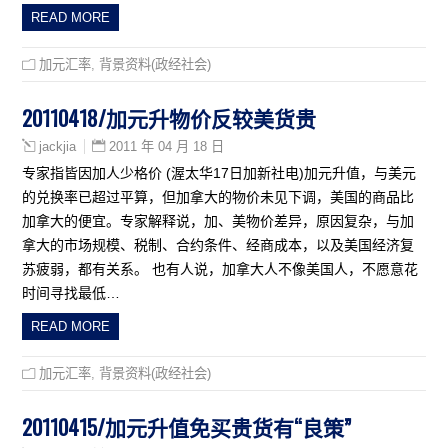
READ MORE
加元汇率
,
背景资料(政经社会)
20110418/加元升物价反较美货贵
2011 年 04 月 18 日
jackjia
专家指皆因加人少格价 (渥太华17日加新社电)加元升值，与美元
的兑换率已超过平算，但加拿大的物价未见下调，美国的商品比
加拿大的便宜。专家解释说，加、美物价差异，原因复杂，与加
拿大的市场规模、税制、合约条件、经商成本，以及美国经济复
苏疲弱，都有关系。 也有人说，加拿大人不像美国人，不愿意花
时间寻找最低…
READ MORE
加元汇率
,
背景资料(政经社会)
20110415/加元升值免买贵货有“良策”