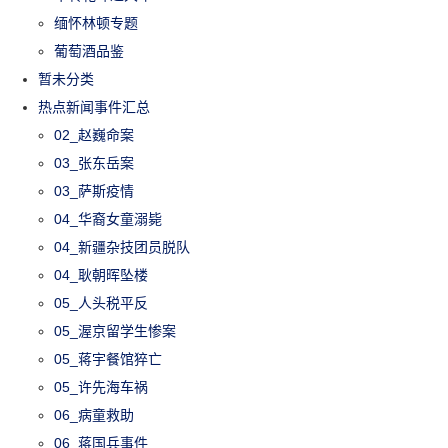
缅怀林顿专题
葡萄酒品鉴
暂未分类
热点新闻事件汇总
02_赵巍命案
03_张东岳案
03_萨斯疫情
04_华裔女童溺毙
04_新疆杂技团员脱队
04_耿朝晖坠楼
05_人头税平反
05_渥京留学生惨案
05_蒋宇餐馆猝亡
05_许先海车祸
06_病童救助
06_蒋国兵事件