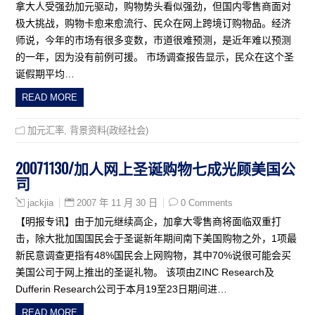
拿大人受强劲加元驱动，购物势头看似强劲，但国内零售商面对
极大挑战，购物卡愈来愈流行、民众在网上跨境订购物品。经济
师说，今年的市场有很多变数，市道很难预测，是近年难以预测
的一年，因为没有前例可援。 市场调查报告显示，民众在这个圣
诞假期平均…
READ MORE
加元汇率
,
背景资料(政经社会)
20071130/加人网上圣诞购物七成光顾美国公
司
2007 年 11 月 30 日
0 Comments
jackjia
【明报专讯】由于加元继续高企，加拿大零售商将面临双重打
击，除大批加国国民会于圣诞新年期间南下美国购物之外，1项最
新民意调查更指有48%国民会上网购物，其中70%说很可能会买
美国公司于网上推出的圣诞礼物。 该项由ZINC Research及
Dufferin Research公司于本月19至23日期间进…
READ MORE