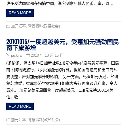
许多发达国家都在指摘中国，说它刻意压低人民币汇率，以…
READ MORE
加元汇率
,
背景资料(政经社会)
20101015/一度超越美元，受惠加元强劲国民
南下旅游增
2010 年 10 月 15 日
jackjia
(多伦多、渥太华14日加新社电)加元今年内2度与美元平算，国民
南下购物或旅行，尽享强加元的好处，但加国制造商和出口商却
要调整，应对加元攀升的影响。 另一方面，尽管加元强劲、经济
复苏放缓，智库经济学家却呼吁加拿大央行再度调升利率，令人
意外。 加元兑美元周四曾一度超越美元，1加元兑换100.14美
仙，收…
READ MORE
加元汇率
,
背景资料(政经社会)