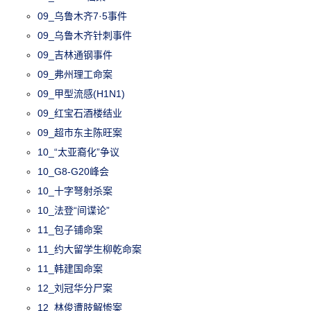
09_乌鲁木齐7·5事件
09_乌鲁木齐针刺事件
09_吉林通钢事件
09_弗州理工命案
09_甲型流感(H1N1)
09_红宝石酒楼结业
09_超市东主陈旺案
10_“太亚裔化”争议
10_G8-G20峰会
10_十字弩射杀案
10_法登“间谍论”
11_包子铺命案
11_约大留学生柳乾命案
11_韩建国命案
12_刘冠华分尸案
12_林俊遭肢解惨案