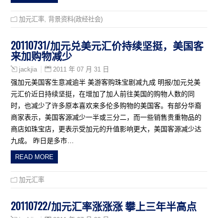
加元汇率
,
背景资料(政经社会)
20110731/加元兑美元汇价持续坚挺，美国客
来加购物减少
2011 年 07 月 31 日
jackjia
强加元美国客生意减逾半 美游客购珠宝剧减九成 明报/加元兑美
元汇价近日持续坚挺，在增加了加人前往美国的购物人数的同
时，也减少了许多原本喜欢来多伦多购物的美国客。有部分华裔
商家表示，美国客源减少一半或三分二，而一些销售贵重物品的
商店如珠宝店，更表示受加元的升值影响更大，美国客源减少达
九成。 昨日是多市…
READ MORE
加元汇率
20110722/加元汇率涨涨涨 攀上三年半高点