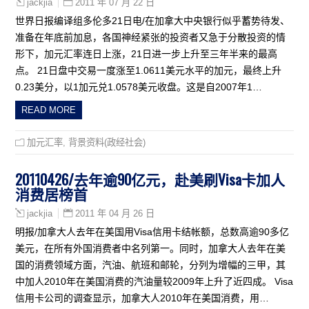
2011 年 07 月 22 日
jackjia
世界日报编译组多伦多21日电/在加拿大中央银行似乎蓄势待发、
准备在年底前加息，各国神经紧张的投资者又急于分散投资的情
形下，加元汇率连日上涨，21日进一步上升至三年半来的最高
点。 21日盘中交易一度涨至1.0611美元水平的加元，最终上升
0.23美分，以1加元兑1.0578美元收盘。这是自2007年1…
READ MORE
加元汇率
,
背景资料(政经社会)
20110426/去年逾90亿元，赴美刷Visa卡加人
消费居榜首
2011 年 04 月 26 日
jackjia
明报/加拿大人去年在美国用Visa信用卡结帐额，总数高逾90多亿
美元，在所有外国消费者中名列第一。同时，加拿大人去年在美
国的消费领域方面，汽油、航班和邮轮，分列为增幅的三甲，其
中加人2010年在美国消费的汽油量较2009年上升了近四成。 Visa
信用卡公司的调查显示，加拿大人2010年在美国消费，用…