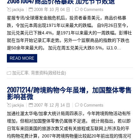
20081004/商品价格暴跌 加元节节败退
2008 年 10 月 04 日
0 Comments
jackjia
星报专讯/全球爆发金融危机后，投资者垂青美元，商品价格暴
跌，令加元本周出现1971年以来最大的跌幅。 自9月26日至今，
加元兑美元已下挫4.4%，是1971年以来最大的一周跌幅。彭博社
就在当年开始记录汇率走势。另外一个监察商品的指数的下跌也
是50余年来最大的。 加元在周五兑美元大跌0.5%，以1.0…
READ MORE
加元汇率
,
背景资料(政经社会)
20071214/跨境购物今年虽增，加国整体零售
影响甚微
2007 年 12 月 14 日
0 Comments
jackjia
加通社渥太华电/加拿大统计局周四表示，今年跨境购物活动有所
增加，但相对加国整体零售仍属微不足道。 统计局指出，若以即
日驾车来回美国的旅游次数又或有关旅程或互联网上所涉及的平
均购物花费计算，2007年跨境购物量比较起20年前出现的情况可