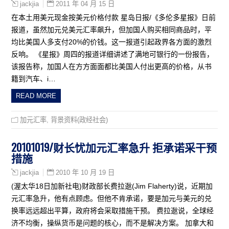
2011 年 04 月 15 日
jackjia
在本土用美元现金按美元价格付款 星岛日报/《多伦多星报》日前
报道，虽然加元兑美元汇率飙升，但加国人购买相同商品时，平
均比美国人多支付20%的价钱。这一报道引起政界各方面的激烈
反响。 《星报》周四的报道详细讲述了满地可银行的一份报告，
该报告称，加国人在方方面面都比美国人付出更高的价格，从书
籍到汽车、i…
READ MORE
加元汇率
,
背景资料(政经社会)
20101019/财长忧加元汇率急升 拒承诺采干预
措施
2010 年 10 月 19 日
jackjia
(渥太华18日加新社电)财政部长费拉逖(Jim Flaherty)说，近期加
元汇率急升，他有点顾虑。但他不肯承诺，要是加元与美元的兑
换率远远超出平算，政府将会采取措施干预。 费拉逖说，全球经
济不均衡，操纵货币是问题的核心，而不是解决方案。 加拿大和