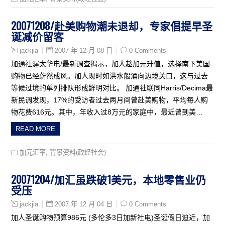
20071208/赴美购物潮未退却，专家倡提早圣
诞减价留客
2007 年 12 月 08 日
0 Comments
jackjia
加通社渥太华电/最新调查揭示，加人趁加元升值，选择南下美国
购物已经蔚然成风。加人现时如洪水般涌向边境关口，这与过去
等候过境的单列排队形成鲜明对比。 加通社联同Harris/Decima最
新民调发现，17%的受访者过去两月间曾赴美购物，平均每人购
物花费616元。其中，年收入过8万元的家庭中，最近曾到美…
READ MORE
加元汇率
,
背景资料(政经社会)
20071204/加汇虽跌破1美元，本地零售业仍
受压
2007 年 12 月 04 日
0 Comments
jackjia
加人圣诞购物预算986元 (多伦多3日加新社电)圣诞假日迫近，加