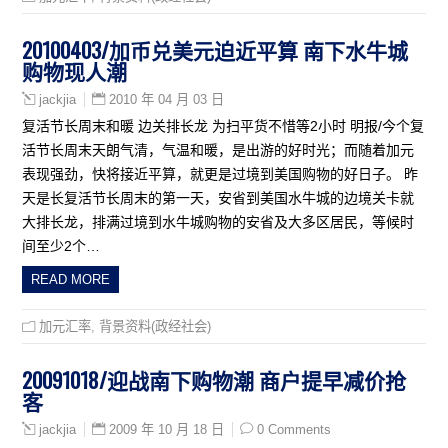
20100403/加币兑美元迫近平算 南下水牛城
购物现人潮
2010 年 04 月 03 日
jackjia
复活节长周末和暖 边关排长龙 为扫平货不惜等2小时 明报/今个复
活节长周末天朗气清，气温和暖，是出游的好时光；而随着加元
表现强劲，快将接近平算，就更是过境到美国购物的好日子。 昨
天是长复活节长周末的第一天，安省到美国水牛城的边境关卡就
大排长龙，排满过境到水牛城购物的安省及大多区居民，等候时
间至少2个…
READ MORE
加元汇率
,
背景资料(政经社会)
20091018/迎战南下购物潮 商户提早减价抢
客
2009 年 10 月 18 日
0 Comments
jackjia