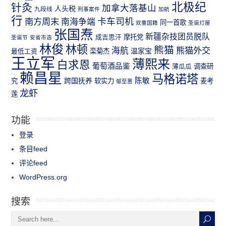
北极纪
针灸
加拿大落基山
人头税
九段线
刑事案件
加航
行
南方周末
卡车司机
南海争端
同一首歌
双重国籍
圣诞灯屋
张国焘
新疆杂技团员脱队
成吉思汗
摩托党
圣诞节
安省市选
林俊
林顿
熊猫
熊猫外交
海航
温家宝
最低工资
栾菊杰
王立军
薄熙来
白求恩
葡萄酒品鉴
薄瓜瓜
调查研
赖昌星
马格诺塔
跨国抚养
陈敏
究
软实力
麦考
邹至蕙
龙虾
莲
功能
登录
条目feed
评论feed
WordPress.org
搜索