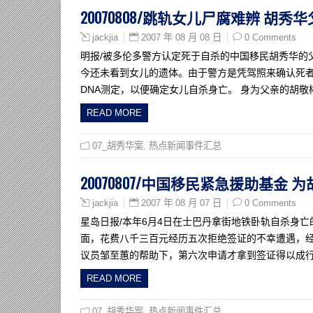
20070808/跳轨女儿尸腐难辨 胡秀华
2007 年 08 月 08 日
0 Comments
jackjia
明报/被多伦多警方认定死于自杀的中国移民胡秀华的
今还未看到女儿的遗体。由于警方是凭驾照来确认死
DNA测定，以便确定女儿自杀身亡。 身为父亲的胡
READ MORE
07_胡秀华案
,
热点新闻事件汇总
20070807/中国移民紧急援助基金
2007 年 08 月 07 日
0 Comments
jackjia
星岛日报/本年6月4日在士巴丹拿街地铁卧轨自杀身
面，花费八千三百元经历五次拒绝签证的不幸遭遇，经
议员邹至蕙的帮助下，第六次申请才拿到签证得以成
READ MORE
07_胡秀华案
,
热点新闻事件汇总