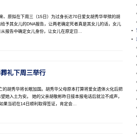
来、原拟在下周三（15日）为过身长达70日爱女胡秀华举殡的胡
给予其女儿的DNA报告，让两老确定死者真是其女儿的话，女儿
日从报告中确定女儿身份，让女儿在原定日…
胡秀华葬礼下周三举行
身亡的胡秀华将长眠加国。胡秀华父母原本打算将爱女遗体火化后把
望她入土为安。 她的父亲胡敬彬昨日接本报电话后就泣不成声，
如果当初在14日顺利取得签证，肯定会…