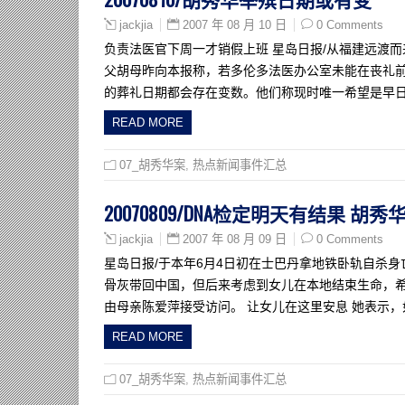
2007 年 08 月 10 日
0 Comments
jackjia
负责法医官下周一才销假上班 星岛日报/从福建远渡而
父胡母昨向本报称，若多伦多法医办公室未能在丧礼前
的葬礼日期都会存在变数。他们称现时唯一希望是早
READ MORE
07_胡秀华案
,
热点新闻事件汇总
20070809/DNA检定明天有结果 
2007 年 08 月 09 日
0 Comments
jackjia
星岛日报/于本年6月4日初在士巴丹拿地铁卧轨自杀
骨灰带回中国，但后来考虑到女儿在本地结束生命，希
由母亲陈爱萍接受访问。 让女儿在这里安息 她表示，
READ MORE
07_胡秀华案
,
热点新闻事件汇总