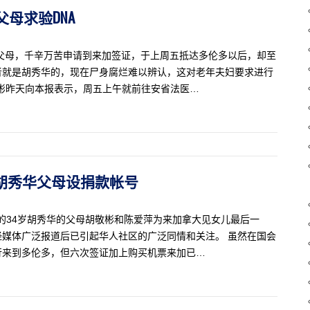
父母求验DNA
父母，千辛万苦申请到来加签证，于上周五抵达多伦多以后，却至
者就是胡秀华的，现在尸身腐烂难以辨认，这对老年夫妇要求进行
敬彬昨天向本报表示，周五上午就前往安省法医…
 为胡秀华父母设捐款帐号
亡的34岁胡秀华的父母胡敬彬和陈爱萍为来加拿大见女儿最后一
媒体广泛报道后已引起华人社区的广泛同情和关注。 虽然在国会
行来到多伦多，但六次签证加上购买机票来加已…