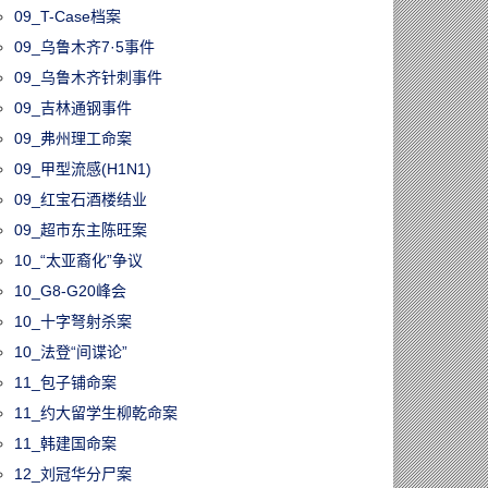
09_T-Case档案
09_乌鲁木齐7·5事件
09_乌鲁木齐针刺事件
09_吉林通钢事件
09_弗州理工命案
09_甲型流感(H1N1)
09_红宝石酒楼结业
09_超市东主陈旺案
10_“太亚裔化”争议
10_G8-G20峰会
10_十字弩射杀案
10_法登“间谍论”
11_包子铺命案
11_约大留学生柳乾命案
11_韩建国命案
12_刘冠华分尸案