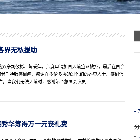
感谢各界无私援助
的双亲胡敬彬、陈爱萍，六度申请加国入境签证被拒，最后在国会
两老昨特致感谢函，感谢在多伦多协助过他们的各界人士。感谢信
身亡，当我们无法入境时，感谢邹至蕙国会议员…
« 
金为胡秀华筹得万一元丧礼费
分