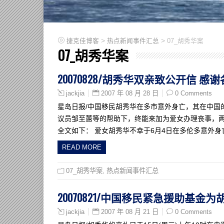
>
>
捷克佳博客
热点新闻事件汇总
07_胡秀华案
07_胡秀华案
20070828/胡秀华双亲致公开信 
2007 年 08 月 28 日
0 Comments
jackjia
星岛日报/中国移民胡秀华在多市意外身亡，其在中国
议员邹至蕙等的帮助下，终能来加为爱女办理丧事，
全文如下： 爱女胡秀华不幸于6月4日在多伦多意外
READ MORE
07_胡秀华案
,
热点新闻事件汇总
20070821/中国移民紧急援助基
2007 年 08 月 21 日
0 Comments
jackjia