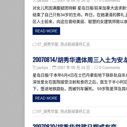
2007 年 08 月 16 日
0 Comments
jackjia
对女儿死因满腹疑团待解 星岛日报/前来加拿大追求
结束了自己只有34岁的生命。昨日，在她凄清的葬礼
区人士前来，向这位曾经美丽、聪慧的女建筑师致以哀
READ MORE
07_胡秀华案
,
热点新闻事件汇总
20070814/胡秀华遗体周三入土为
2007 年 08 月 14 日
0 Comments
jackjia
星岛日报/于本年6月4日在士巴丹拿街地下铁卧轨自
深信爱女在医院接受注射和食药之后，医生于半小时
下，堕进地铁路轨，而被列车辗死。 59岁陈爱萍及其
READ MORE
07_胡秀华案
,
热点新闻事件汇总
20070810/胡秀华举殡日期或有变