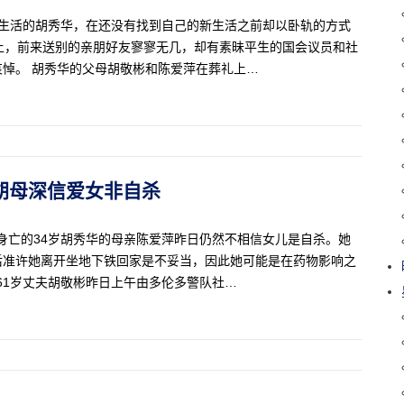
新生活的胡秀华，在还没有找到自己的新生活之前却以卧轨的方式
上，前来送别的亲朋好友寥寥无几，却有素昧平生的国会议员和社
悼。 胡秀华的父母胡敬彬和陈爱萍在葬礼上…
安.胡母深信爱女非自杀
杀身亡的34岁胡秀华的母亲陈爱萍昨日仍然不相信女儿是自杀。她
后准许她离开坐地下铁回家是不妥当，因此她可能是在药物影响之
61岁丈夫胡敬彬昨日上午由多伦多警队社…