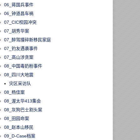
06_蒋国兵事件
06_钟道昌车祸
07_CIC校园冲突
07_胡秀华案
07_醉驾撞碎新移民家庭
07_钓友遇袭事件
07_高山涉贪案
08_中国毒奶粉事件
08_四川大地震
灾区采访队
08_杨佳案
08_渥太华413集会
08_灰狗巴士割头案
08_田园命案
08_赵本山移民
09_D-Case档案