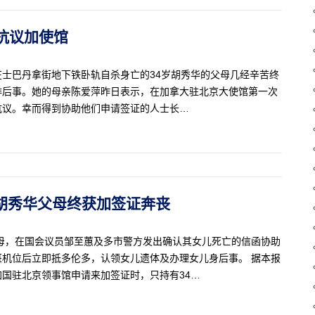
杀抗议加使馆
日在士巴丹拿街地下铁卧轨自杀身亡的34岁胡秀华的父母几经辛苦终
排后事。她的母亲陈爱萍昨日表示，在加拿大驻北京大使馆第一次
抗议。幸而得到协助他们申请签证的人士长…
月.胡秀华父母终获加签证奔丧
母，在国会议员邹至蕙及多市警方发出确认其女儿死亡的信函协助
机位后立即抵多伦多，认领女儿遗体及办理女儿身后事。 据本报
国驻北京领事馆申请来加签证时，只持有34…