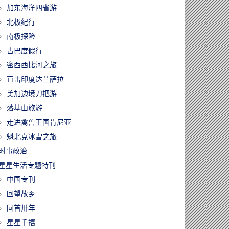
加东海洋四省游
北极纪行
南极探险
古巴度假行
密西西比河之旅
直击印度达兰萨拉
美加边境刀把游
落基山旅游
走进禽兽王国肯尼亚
魁北克冰雪之旅
时事政治
星星生活专题特刊
中国专刊
回望故乡
回首卅年
星星千禧