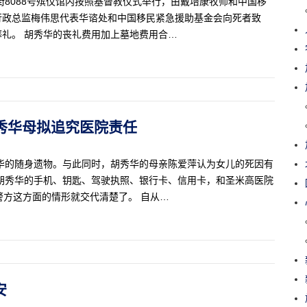
央街8088号殡仪馆内按照基督教仪式举行，由戴培康牧师和中国移
行政总监梅伟思代表华谘处和中国移民紧急援助基金会向死者致
礼。 胡秀华的丧礼费用加上墓地费用合…
 胡秀华母拟追究医院责任
华的随身遗物。与此同时，胡秀华的母亲陈爱萍认为女儿的死因有
胡秀华的手机、钥匙、驾驶执照、银行卡、信用卡，和圣米高医院
，警方这方面的情形就交代清楚了。 自从…
安