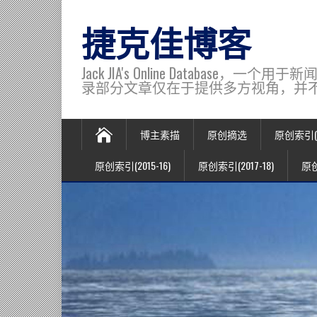
捷克佳博客
Jack JIA's Online Data
录部分文章仅在于提供多方视角，并不代表博主观
博主素描
原创摘选
原创索引(20
原创索引(2015-16)
原创索引(2017-18)
原创