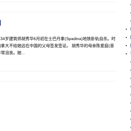
月
4岁建筑师胡秀华6月初在士巴丹拿(Spadina)地铁卧轨自杀。时
拿大不给她远在中国的父母签发签证。 胡秀华的母亲陈爱庭(音
己非常沮丧。她…