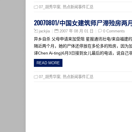
07_胡秀华案
,
热点新闻事件汇总
20070801/中国女建筑师尸滞殓房两
2007 年 08 月 01 日
0 Comments
jackjia
异乡自杀 父母申请来加受阻 星报通讯社电/来自福建的3
隔近两个月，她的尸体还停放在多伦多的殓房，因为加
译Chen Ai-ting)6月3日接到女儿最后的电话，说自
READ MORE
07_胡秀华案
,
热点新闻事件汇总