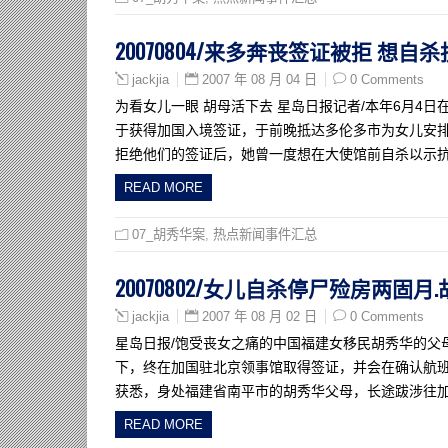
20070804/来多奔丧签证被拒 想自
2007 年 08 月 04 日
0 Comments
jackjia
为看女儿一眼 胡母活下去 星岛日报记者/本年6月4
于获得加国入境签证，于前晚抵达多伦多市为女儿安
拒绝他们的签证后，她曾一度想在大使馆前自杀以示
READ MORE
07_胡秀华案
,
热点新闻事件汇总
20070802/女儿自杀停尸殓房两固
2007 年 08 月 02 日
0 Comments
jackjia
星岛日报/饱受丧女之痛的中国福建女移民胡秀华的父
下，终在加国驻北京领事馆取得签证，并会在确认航班
获悉，身处福建省南平市的胡秀华父母，长途跋涉往加
READ MORE