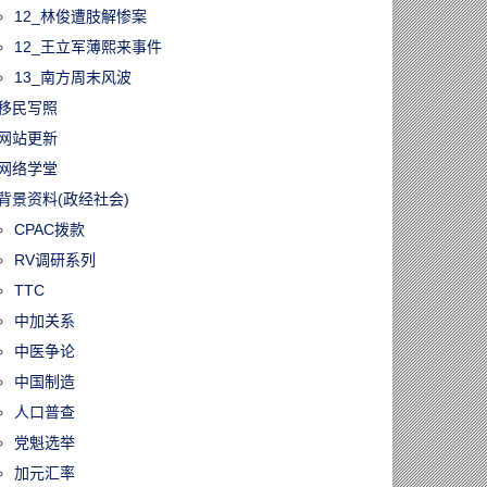
12_林俊遭肢解惨案
12_王立军薄熙来事件
13_南方周末风波
移民写照
网站更新
网络学堂
背景资料(政经社会)
CPAC拨款
RV调研系列
TTC
中加关系
中医争论
中国制造
人口普查
党魁选举
加元汇率