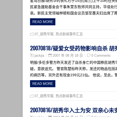
星岛日报/胡秀华的丧礼已于15日(周三)上午10时在
民紧急援助基金会干事朱萱东牧师共同主持，华谘处
哀。新民主党领袖林顿和国会议员邹至蕙夫妇出席了葬
READ MORE
07_胡秀华案
,
热点新闻事件汇总
20070818/疑爱女受药物影响自杀
2007 年 08 月 18 日
0 Comments
jackjia
明报/多伦多警方昨天发还了自杀身亡的中国移民胡秀
疑，意欲追究。 警官陈楚标昨天称，发还的物品包括
的病历等，另外还有现金199元21仙。 他说，至此
READ MORE
07_胡秀华案
,
热点新闻事件汇总
20070816/胡秀华入土为安 双亲心未