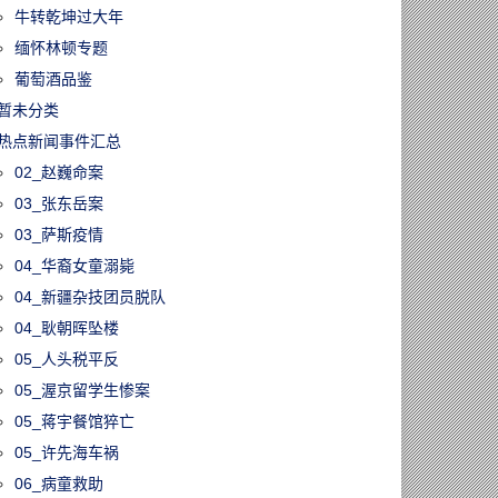
牛转乾坤过大年
缅怀林顿专题
葡萄酒品鉴
暂未分类
热点新闻事件汇总
02_赵巍命案
03_张东岳案
03_萨斯疫情
04_华裔女童溺毙
04_新疆杂技团员脱队
04_耿朝晖坠楼
05_人头税平反
05_渥京留学生惨案
05_蒋宇餐馆猝亡
05_许先海车祸
06_病童救助