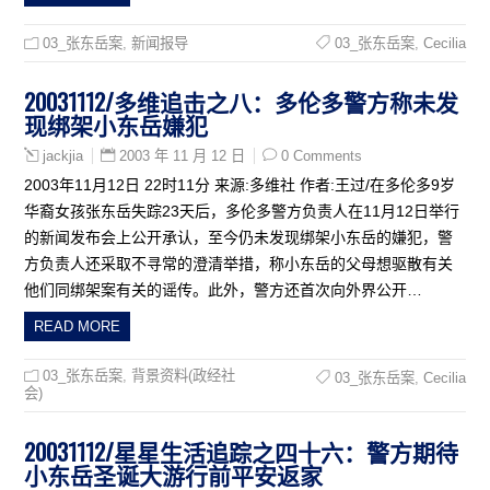
03_张东岳案
,
新闻报导
03_张东岳案
,
Cecilia
20031112/多维追击之八：多伦多警方称未发
现绑架小东岳嫌犯
2003 年 11 月 12 日
0 Comments
jackjia
2003年11月12日 22时11分 来源:多维社 作者:王过/在多伦多9岁
华裔女孩张东岳失踪23天后，多伦多警方负责人在11月12日举行
的新闻发布会上公开承认，至今仍未发现绑架小东岳的嫌犯，警
方负责人还采取不寻常的澄清举措，称小东岳的父母想驱散有关
他们同绑架案有关的谣传。此外，警方还首次向外界公开…
READ MORE
03_张东岳案
,
背景资料(政经社
03_张东岳案
,
Cecilia
会)
20031112/星星生活追踪之四十六：警方期待
小东岳圣诞大游行前平安返家