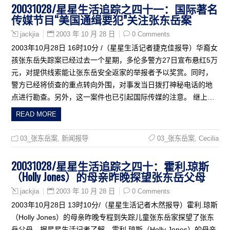
20031028/星星生活追踪之四十一：国际著名
传媒节目“美国通缉要犯”关注张东岳案
2003 年 10 月 28 日
0 Comments
jackjia
2003年10月28日 16时10分 /（星星生活记者捷克佳报导）华裔女
孩张东岳失踪案已经过去一个星期，多伦多警方27日宣布悬红5万
元，对提供线索能让张东岳安全返家的举报者予以奖赏。同时，
警方已经将侦查的重点转向外围，对事发当日拨打神秘电话的地
点进行勘查。另外，这一案件也已引起国际传媒的注意。 继上…
READ MORE
03_张东岳案
,
新闻报导
03_张东岳案
,
Cecilia
20031028/星星生活追踪之四十：霍利.琼斯
（Holly Jones）的母亲昨晚探望张东岳父母
2003 年 10 月 28 日
0 Comments
jackjia
2003年10月28日 13时10分/（星星生活记者木然报导）霍利.琼斯
（Holly Jones）的母亲昨晚专程到失踪儿童张东岳家探望了张东
岳父母。据星星生活记者了解，霍利.琼斯（Holly Jones）的母亲