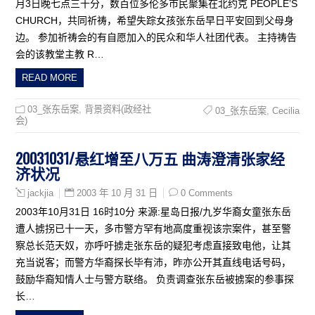
月3日晚七点三十分，数百位多伦多市民聚集在北约克 PEOPLE’S
CHURCH，共同祈祷，希望失踪女孩张东岳早日平安回到父母身
边。 参加祈祷会的有自愿加入的民众和华人社团代表。 主持祷告
会的该教堂主教 R…
READ MORE
03_张东岳案
,
背景资料(政经社
03_张东岳案
,
Cecilia
会)
20031031/悬红增至八万五 曲涛澄清张家经
济状况
2003 年 10 月 31 日
0 Comments
jackjia
2003年10月31日 16时10分 来源:星岛日报/九岁华裔女童张东岳
遭人掳拐已十一天，多市警方罕有地高度重视该宗案件，甚至警
察总长范天奴，亦呼吁掳走张东岳的疑犯考虑直接致电他，让其
充当说客；而警方华裔探长毕有沛，昨亦公开其直线电话号码，
鼓励华裔知情人士与警方联络。 负责调查张东岳被掳案的参事探
长…