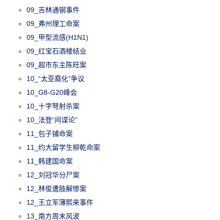
09_吉林通钢事件
09_弗州理工命案
09_甲型流感(H1N1)
09_红宝石酒楼结业
09_超市东主陈旺案
10_“太亚裔化”争议
10_G8-G20峰会
10_十字弩射杀案
10_法登“间谍论”
11_包子铺命案
11_约大留学生柳乾命案
11_韩建国命案
12_刘冠华分尸案
12_林俊遭肢解惨案
12_王立军薄熙来事件
13_南方周末风波