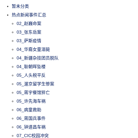
暂未分类
热点新闻事件汇总
02_赵巍命案
03_张东岳案
03_萨斯疫情
04_华裔女童溺毙
04_新疆杂技团员脱队
04_耿朝晖坠楼
05_人头税平反
05_渥京留学生惨案
05_蒋宇餐馆猝亡
05_许先海车祸
06_病童救助
06_蒋国兵事件
06_钟道昌车祸
07_CIC校园冲突