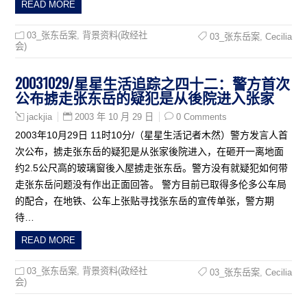
READ MORE
03_张东岳案
,
背景资料(政经社
03_张东岳案
,
Cecilia
会)
20031029/星星生活追踪之四十二：警方首次
公布掳走张东岳的疑犯是从後院进入张家
2003 年 10 月 29 日
0 Comments
jackjia
2003年10月29日 11时10分/（星星生活记者木然）警方发言人首
次公布，掳走张东岳的疑犯是从张家後院进入，在砸开一离地面
约2.5公尺高的玻璃窗後入屋掳走张东岳。警方没有就疑犯如何带
走张东岳问题没有作出正面回答。 警方目前已取得多伦多公车局
的配合，在地铁、公车上张贴寻找张东岳的宣传单张，警方期
待…
READ MORE
03_张东岳案
,
背景资料(政经社
03_张东岳案
,
Cecilia
会)