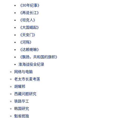
《30年纪事》
《再说长江》
《坦克人》
《大国崛起》
《天安门》
《河殇》
《达赖喇嘛》
《飘扬，共和国的旗帜》
淮海战役全纪录
网络与电脑
老太市长麦考莲
胡耀邦
西藏问题研究
铁路华工
韩国研究
魁省统独