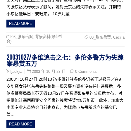
向张东岳父母表示了慰问，她对张东岳的失踪表示关注，并期待
小东岳能早日平安归来。 10岁儿童…
READ MORE
03_张东岳案
,
背景资料(政经社
03_张东岳案
,
Cecilia
会)
20031027/多维追击之七：多伦多警方为失踪
案悬赏五万
2003 年 10 月 27 日
0 Comments
jackjia
2003年10月27日 20时10分/多维社驻多伦多记者王过报导／在9
岁华裔女孩张东岳失踪整整一周及警方调查没有任何进展后，多
伦多警察局局长范天奴10月27日在看望张东岳的父母后宣布，对
提供能让塞西莉亚安全回家的线索将奖赏5万加币。此外，加拿大
中国专业人员协会日前也宣布，为拯救小东岳所成立的基金已
筹…
READ MORE