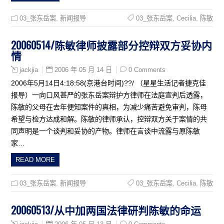
03_张东岳案
,
新闻报导
03_张东岳案
,
Cecilia
,
陈敏
20060514/陈敏律师披露部分控辩双方妥协内
情
2006 年 05 月 14 日
0 Comments
jackjia
2006年5月14日4:18:58(京港台时间)??/ （星星生活记者捷克佳
报导）一向口风甚严的张东岳案辩护方律师在法庭宣判后透露，
陈敏的父母在去年便知案件的真相，为减少痛苦避免审判，陈母
希望与检方达成和解。陈敏的律师承认，控辩双方关于案情的共
同声明是一个谈判和妥协的产物。律师在言谈中流露与原陈敏
家…
READ MORE
03_张东岳案
,
新闻报导
03_张东岳案
,
Cecilia
,
陈敏
20060513/从中加两国法律研判陈敏的命运