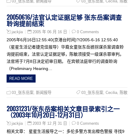
03_张东岳案
,
新闻报导
03_张东岳案
,
Cecilia
,
陈敏
20050616/法官认定证据足够 张东岳案调查
聆询提前结束
2005 年 06 月 16 日
0 Comments
jackjia
2005年6月16日12:55:40(京港台时间)?/2005-6-16 12:55:40
（星星生活记者捷克佳报导）华裔女童张东岳掳拐谋杀案调查聆
询提前结束，法官认定证据足够，陈敏须接受一级谋杀罪审判。
法官将于7月8日决定初审日期。 在宾顿法庭举行的调查聆询
（Preliminary Hearing…
READ MORE
03_张东岳案
,
新闻报导
03_张东岳案
,
Cecilia
,
陈敏
20031231/张东岳案相关文章目录索引之一
（2003年10月20日-12月31日）
2003 年 12 月 31 日
0 Comments
jackjia
相关文章： 星星生活报导之一：多伦多警方发出橙色警报 寻找9