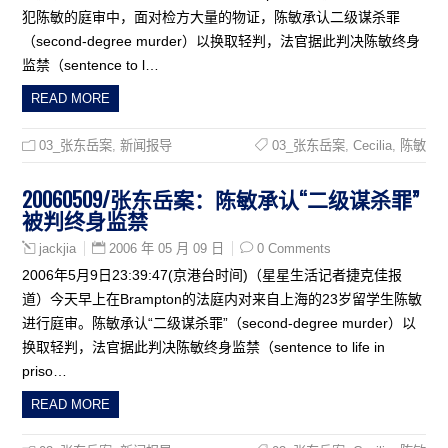
犯陈敏的庭审中，面对检方大量的物证，陈敏承认二级谋杀罪
（second-degree murder）以换取轻判，法官据此判决陈敏终身
监禁（sentence to l…
READ MORE
03_张东岳案
,
新闻报导
03_张东岳案
,
Cecilia
,
陈敏
20060509/张东岳案：陈敏承认“二级谋杀罪”
被判终身监禁
2006 年 05 月 09 日
0 Comments
jackjia
2006年5月9日23:39:47(京港台时间)（星星生活记者捷克佳报
道）今天早上在Brampton的法庭内对来自上海的23岁留学生陈敏
进行庭审。陈敏承认“二级谋杀罪”（second-degree murder）以
换取轻判，法官据此判决陈敏终身监禁（sentence to life in
priso…
READ MORE