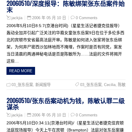
20060510/深度报导：陈敏绑架张东岳案件始
末
2006 年 05 月 10 日
0 Comments
jackjia
2006年5月10日8:5:7(京港台时间)（星星生活记者捷克佳报导）
轰动全加并引起广泛关注的华裔女童张东岳案9日在位于多伦多西
北的宾顿市安省最高法庭开审。陈敏是如何进入张家将张东岳绑
架，为何弃尸密西沙加林地而不掩埋，作案时是否有同党，案发
当日清晨的两通神秘电话是否是陈敏所为……法庭的文件将揭开
这些…
READ MORE
03_张东岳案
,
新闻报导
03_张东岳案
,
Cecilia
,
陈敏
20060510/张东岳案动机为钱，陈敏认罪二级
谋杀
2006 年 05 月 10 日
0 Comments
jackjia
2006年5月10日0:34:11(京港台时间)/（星星生活记者捷克佳宾顿
法庭现场报导）今天上午在宾顿（Brampton）法庭对张东岳案嫌