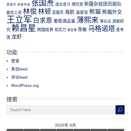
张国焘
新疆杂技团员脱队
成吉思汗
摩托党
圣诞节
安省市选
林俊
林顿
熊猫
熊猫外交
海航
温家宝
最低工资
栾菊杰
王立军
薄熙来
白求恩
葡萄酒品鉴
薄瓜瓜
调查研
赖昌星
马格诺塔
跨国抚养
陈敏
究
软实力
麦考
邹至蕙
龙虾
莲
功能
登录
条目feed
评论feed
WordPress.org
搜索
2026年 8月