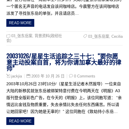
一个匿名无声音的电话发自该间咖啡店。今晨警方在该间咖啡店
派发了寻找张东岳的单张，并且请店员…
READ MORE
03_张东岳案
,
背景资料(政经社
03_张东岳案
,
Cecilia
会)
20031026/星星生活追踪之三十七：“要你愿
意主动投案自首，将为你请加拿大最好的律
师”
2003 年 10 月 26 日
0 Comments
jackjia
2003年10月26日 23时10分/（星星生活记者木然报导）一位来自
大陆的新移民就张东岳被绑架特意付费在今明两天在《明报》A3
版刊登全版彩色广告，在今天的《明报》上，该位同胞写道： “亲
情远比金钱及物质重要，失去亲情比失去任何东西痛苦。所以请
让她回家吧！因为她是无辜的！” 这位同胞在《致劫持小东岳…
READ MORE