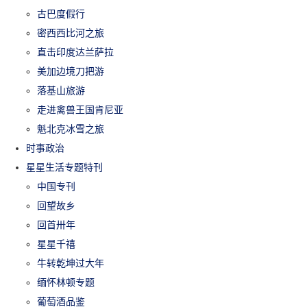
古巴度假行
密西西比河之旅
直击印度达兰萨拉
美加边境刀把游
落基山旅游
走进禽兽王国肯尼亚
魁北克冰雪之旅
时事政治
星星生活专题特刊
中国专刊
回望故乡
回首卅年
星星千禧
牛转乾坤过大年
缅怀林顿专题
葡萄酒品鉴