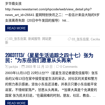
岁华裔女孩
http://www.newstarnet.com/phpcode/web/view_detail.php?
news_art_id=26641 星网特别快讯之二：一名估计来自大陆的9岁
女孩离奇失踪（20日中午发回的报导） htt…
READ MORE
03_张东岳案
,
新闻报导
,
网站更
03_张东岳案
,
Cecilia
新
20031113/（星星生活追踪之四十七）张为
民：“为东岳我们愿意从头再来”
2003 年 11 月 13 日
0 Comments
jackjia
2003年11月13日 22时11分??（星星生活记者捷克佳报导）张东
岳的父母13日在家中接受星星生活的采访，对社区的关爱和警方
的努力表示感谢，坚信小东岳还活着，并表示只要小东岳能平安
返家，不惜倾家荡产，甘愿从头再来。 **加拿大真是个充满爱的
国家 张为民夫妇说，“在最困难的时刻，朋友、社区、教会、…
READ MORE