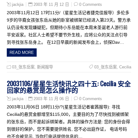
2003 年 11 月 12 日
0 Comments
jackjia
2003年11月12日 17时11分/（星星生活记者捷克佳报导）多伦多
9岁的华裔女孩张东岳从她的卧室被绑架已经进入第23天。警方承
认仍没有发现嫌疑犯，但期待小东岳能在本周末圣诞老人游行前
平安返家。社区人士希望不要节外生枝，应将公众的关注点引导
到寻找张东岳身上。 在12日早晨的新闻发布会上，侦探Dav…
READ MORE
03_张东岳案
,
新闻报导
03_张东岳案
,
Cecilia
20031106/星星生活快讯之四十五: Cecilia 安全
回家的悬赏是怎么操作的
2003 年 11 月 06 日
0 Comments
jackjia
2003年11月06日 18时11分/?(星星生活记者崔茜报导): 寻找
Cecilia的悬赏金额增至$115,000，主要目的为了尽快找到被绑架
的张东岳，而不是起诉绑架者。具体的操作方法是: 您的身份会得
到很好的保护，您不需要提供姓名, 您不必出庭作证， 电话号码
也不会被显示, 当你打电话提供信息的…