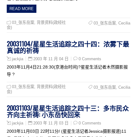
READ MORE
03_张东岳案
,
背景资料(政经社
03_张东岳案
,
Cecilia
会)
20031104/星星生活追踪之四十四：浓雾下最
真诚的祈祷
2003 年 11 月 04 日
0 Comments
jackjia
2003年11月4日21:28:30(京港台时间)?星星生活记者木然摄影报
导 ?
03_张东岳案
,
背景资料(政经社
03_张东岳案
,
Cecilia
会)
20031103/星星生活追踪之四十三：多市民众
齐向主祈祷: 小东岳快回来
2003 年 11 月 03 日
0 Comments
jackjia
2003年11月03日 22时11分/ (星星生活记者Jessica摄影报道)11