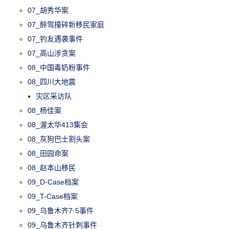
07_胡秀华案
07_醉驾撞碎新移民家庭
07_钓友遇袭事件
07_高山涉贪案
08_中国毒奶粉事件
08_四川大地震
灾区采访队
08_杨佳案
08_渥太华413集会
08_灰狗巴士割头案
08_田园命案
08_赵本山移民
09_D-Case档案
09_T-Case档案
09_乌鲁木齐7·5事件
09_乌鲁木齐针刺事件