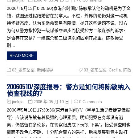
2006 年 05 月 13 日
0 Comments
jackjia
2006年5月13日0:25:50(京港台时间)/ 陈敏承认他的动机是为了金
钱，试图通过假结婚留在加拿大。不过，外界舆论仍对这一动机
持怀疑态度，认为东岳命案另有隐情。抛开这些话题不说，辩方
为何从警方指控犯一级谋杀罪退步而接受控方二级谋杀的诉求？
是否存在交易？一级谋杀和二级谋杀的区别在那里，陈敏接受
刑…
READ MORE
03_张东岳案
,
新闻报导
03_张东岳案
,
Cecilia
,
陈敏
20060510/深度报导：警方是如何将陈敏纳入
侦查视线的？
2006 年 05 月 10 日
0 Comments
jackjia
2006年5月10日17:39:36(京港台时间)?/（星星生活记者捷克佳报
导）应该说陈敏有着极强的心理素质，明知犯案在身却没有逃
离，仍然留在多伦多，在警察眼皮底下玩“灯下黑”。接受调查时也
能面不改色心不跳，十分配合警方的采样，后来发展到竟主动打