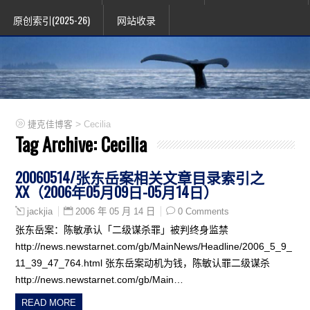
原创索引(2025-26)
网站收录
>
捷克佳博客
Cecilia
Tag Archive:
Cecilia
20060514/张东岳案相关文章目录索引之
XX（2006年05月09日-05月14日）
2006 年 05 月 14 日
0 Comments
jackjia
张东岳案：陈敏承认「二级谋杀罪」被判终身监禁
http://news.newstarnet.com/gb/MainNews/Headline/2006_5_9_
11_39_47_764.html 张东岳案动机为钱，陈敏认罪二级谋杀
http://news.newstarnet.com/gb/Main…
READ MORE