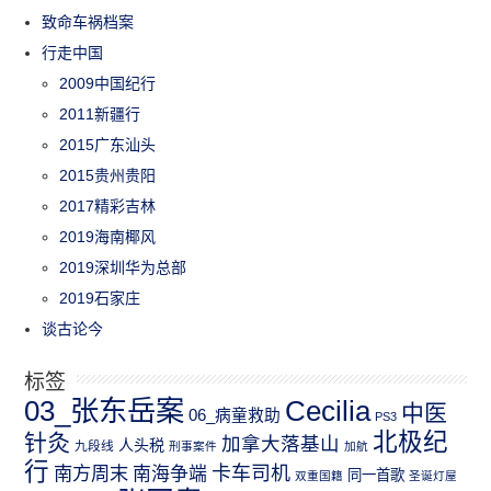
致命车祸档案
行走中国
2009中国纪行
2011新疆行
2015广东汕头
2015贵州贵阳
2017精彩吉林
2019海南椰风
2019深圳华为总部
2019石家庄
谈古论今
标签
03_张东岳案
Cecilia
中医
06_病童救助
PS3
北极纪
针灸
加拿大落基山
人头税
九段线
刑事案件
加航
行
南方周末
卡车司机
南海争端
同一首歌
双重国籍
圣诞灯屋