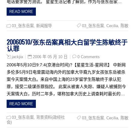
电话要求警方测谎。 星星生活记者了解到，作为与张东岳家…
READ MORE
03_张东岳案
,
新闻报导
03_张东岳案
,
Cecilia
,
陈敏
20060510/张东岳案真相大白留学生陈敏终于
认罪
2006 年 05 月 10 日
0 Comments
jackjia
2006年5月10日9:7:4(京港台时间)?【星星生活-星网讯】 中新网
多伦多5月9日电曾震动海内外的加拿大华裔九岁女孩张东岳被杀
案今天案情大白。来自中国上海的23岁留学生陈敏终于承认犯
罪，接受二级谋杀罪指控。 此案从被害人失踪、嫌疑人被捕到今
天案情大白，历时二年多，堪称加拿大历史上调查耗时最长的…
READ MORE
03_张东岳案
,
背景资料(政经社
03_张东岳案
,
Cecilia
,
陈敏
会)