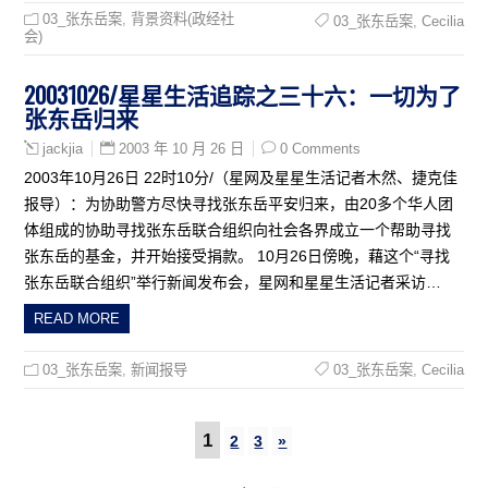
03_张东岳案
,
背景资料(政经社
03_张东岳案
,
Cecilia
会)
20031026/星星生活追踪之三十六：一切为了
张东岳归来
2003 年 10 月 26 日
0 Comments
jackjia
2003年10月26日 22时10分/（星网及星星生活记者木然、捷克佳
报导）：为协助警方尽快寻找张东岳平安归来，由20多个华人团
体组成的协助寻找张东岳联合组织向社会各界成立一个帮助寻找
张东岳的基金，并开始接受捐款。 10月26日傍晚，藉这个“寻找
张东岳联合组织”举行新闻发布会，星网和星星生活记者采访…
READ MORE
03_张东岳案
,
新闻报导
03_张东岳案
,
Cecilia
1
2
3
»