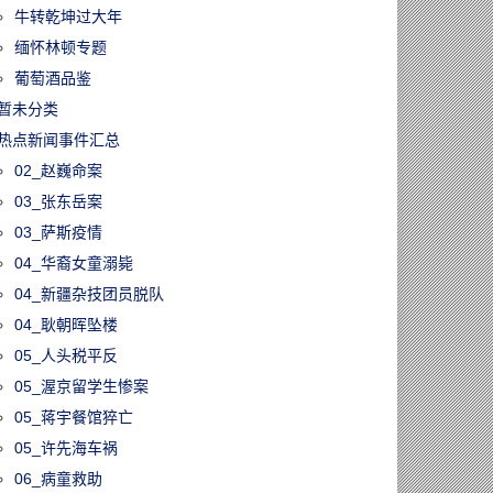
牛转乾坤过大年
缅怀林顿专题
葡萄酒品鉴
暂未分类
热点新闻事件汇总
02_赵巍命案
03_张东岳案
03_萨斯疫情
04_华裔女童溺毙
04_新疆杂技团员脱队
04_耿朝晖坠楼
05_人头税平反
05_渥京留学生惨案
05_蒋宇餐馆猝亡
05_许先海车祸
06_病童救助