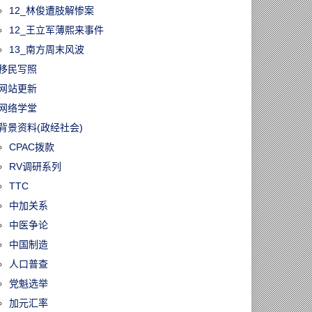
12_林俊遭肢解惨案
12_王立军薄熙来事件
13_南方周末风波
移民写照
网站更新
网络学堂
背景资料(政经社会)
CPAC拨款
RV调研系列
TTC
中加关系
中医争论
中国制造
人口普查
党魁选举
加元汇率