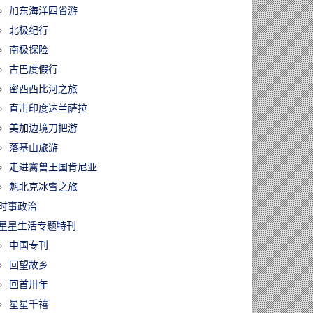
加东海洋四省游
北极纪行
南极探险
古巴度假行
密西西比河之旅
直击印度达兰萨拉
美加边境刀把游
落基山旅游
走进禽兽王国肯尼亚
魁北克冰雪之旅
时事政治
星星生活专题特刊
中国专刊
回望故乡
回首卅年
星星千禧