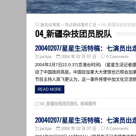
>
>
捷克佳博客
热点新闻事件汇总
04_新疆杂技团员脱
04_新疆杂技团员脱队
20040207/星星生活特稿：七演员
2004 年 02 月 07 日
0 Comments
jackjia
2004年2月7日22:0:37(京港台时间) （星星
动了中国政府高层，中国驻加拿大大使馆也已照会加
节目主持人高飞更认为，这一事件将使中加文化交流倒退
READ MORE
04_新疆杂技团员脱队
,
新闻报导
20040207/星星生活特稿：七演员
2004 年 02 月 07 日
0 Comments
jackjia