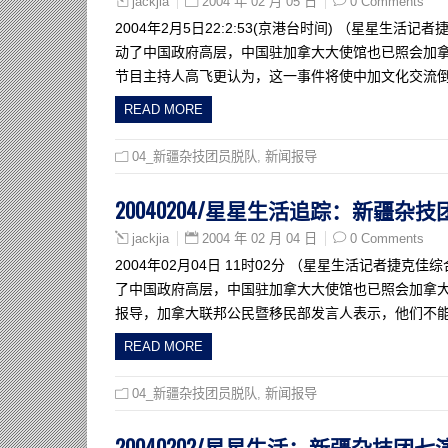
2004 年 02 月 05 日
0 Comments
jackjia
2004年2月5日22:2:53(京港台时间) （星星
动了中国政府高层，中国驻加拿大大使馆也已照会加
节目主持人高飞更认为，这一事件将使中加文化交流倒退
READ MORE
04_新疆杂技团员脱队
,
新闻报导
20040204/星星生活追踪：新疆
2004 年 02 月 04 日
0 Comments
jackjia
2004年02月04日 11时02分 （星星生活记者
了中国政府高层，中国驻加拿大大使馆也已照会加拿大
报导，加拿大联邦公民暨移民部发言人表示，他们不能
READ MORE
04_新疆杂技团员脱队
,
新闻报导
20040202/星星生活：新疆杂技