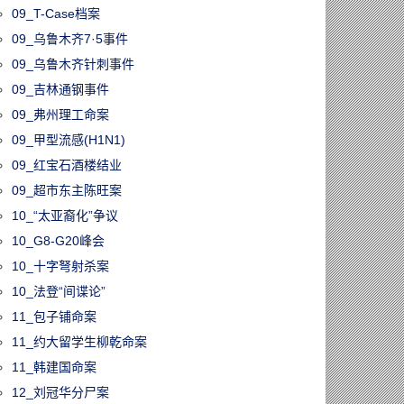
09_T-Case档案
09_乌鲁木齐7·5事件
09_乌鲁木齐针刺事件
09_吉林通钢事件
09_弗州理工命案
09_甲型流感(H1N1)
09_红宝石酒楼结业
09_超市东主陈旺案
10_“太亚裔化”争议
10_G8-G20峰会
10_十字弩射杀案
10_法登“间谍论”
11_包子铺命案
11_约大留学生柳乾命案
11_韩建国命案
12_刘冠华分尸案