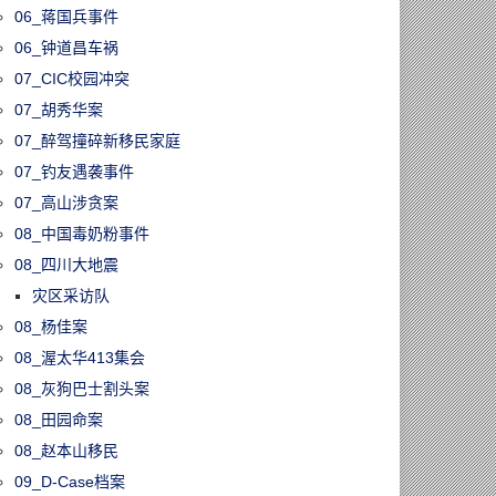
06_蒋国兵事件
06_钟道昌车祸
07_CIC校园冲突
07_胡秀华案
07_醉驾撞碎新移民家庭
07_钓友遇袭事件
07_高山涉贪案
08_中国毒奶粉事件
08_四川大地震
灾区采访队
08_杨佳案
08_渥太华413集会
08_灰狗巴士割头案
08_田园命案
08_赵本山移民
09_D-Case档案