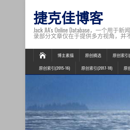
捷克佳博客
Jack JIA's Online Data
录部分文章仅在于提供多方视角，并不代表博主观
博主素描
原创摘选
原创索引(20
原创索引(2015-16)
原创索引(2017-18)
原创