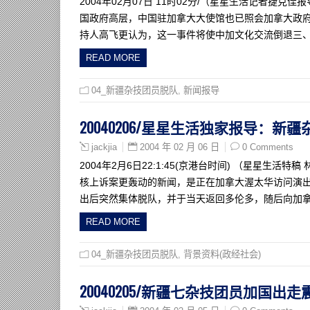
2004年02月07日 11时02分/（星星生活记者
国政府高层，中国驻加拿大大使馆也已照会加拿大政
持人高飞更认为，这一事件将使中加文化交流倒退三、四
READ MORE
04_新疆杂技团员脱队
,
新闻报导
20040206/星星生活独家报导：新
2004 年 02 月 06 日
0 Comments
jackjia
2004年2月6日22:1:45(京港台时间) （星星
核上诉案更轰动的新闻，是正在加拿大渥太华访问演出
出后突然集体脱队，并于当天返回多伦多，随后向加
READ MORE
04_新疆杂技团员脱队
,
背景资料(政经社会)
20040205/新疆七杂技团员加国出