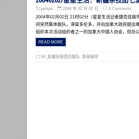
2004 年 02 月 02 日
0 Comments
jackjia
2004年02月02日 21时02分（星星生活记者捷
间突然集体脱队，滞留多伦多，并向加拿大政府提出难
组织本次活动组织者之一的加拿大中国人协会，但办
READ MORE
04_新疆杂技团员脱队
,
新闻报导