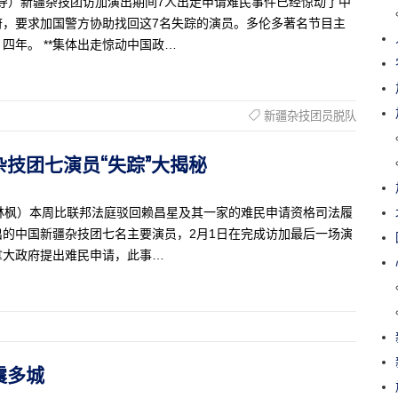
捷克佳报导）新疆杂技团访加演出期间7人出走申请难民事件已经惊动了中
府，要求加国警方协助找回这7名失踪的演员。多伦多著名节目主
年。 **集体出走惊动中国政…
新疆杂技团员脱队
疆杂技团七演员“失踪”大揭秘
生活特稿 林枫）本周比联邦法庭驳回赖昌星及其一家的难民申请资格司法履
的中国新疆杂技团七名主要演员，2月1日在完成访加最后一场演
拿大政府提出难民申请，此事…
走震多城