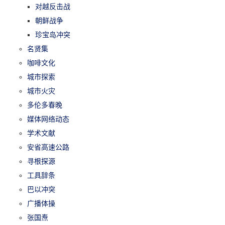
对越反击战
朝鲜战争
珍宝岛冲突
名贤集
咖啡文化
城市探索
城市火灾
多伦多春晚
媒体网络动态
学术文献
安省高速公路
寻根探源
工具辞条
巴以冲突
广播体操
张国焘