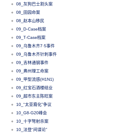
08_灰狗巴士割头案
08_田园命案
08_赵本山移民
09_D-Case档案
09_T-Case档案
09_乌鲁木齐7·5事件
09_乌鲁木齐针刺事件
09_吉林通钢事件
09_弗州理工命案
09_甲型流感(H1N1)
09_红宝石酒楼结业
09_超市东主陈旺案
10_“太亚裔化”争议
10_G8-G20峰会
10_十字弩射杀案
10_法登“间谍论”