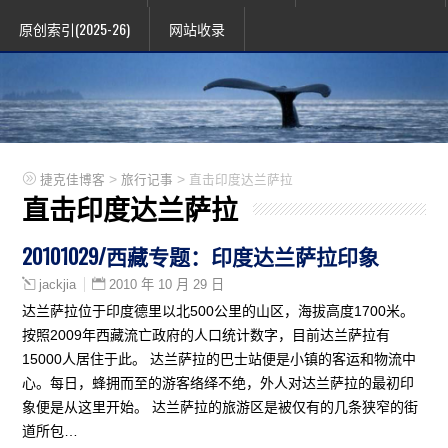
原创索引(2025-26)
网站收录
>
>
捷克佳博客
旅行记事
直击印度达兰萨拉
直击印度达兰萨拉
20101029/西藏专题：印度达兰萨拉印象
2010 年 10 月 29 日
jackjia
达兰萨拉位于印度德里以北500公里的山区，海拔高度1700米。
按照2009年西藏流亡政府的人口统计数字，目前达兰萨拉有
15000人居住于此。 达兰萨拉的巴士站便是小镇的客运和物流中
心。每日，蜂拥而至的游客络绎不绝，外人对达兰萨拉的最初印
象便是从这里开始。 达兰萨拉的旅游区是被仅有的几条狭窄的街
道所包…