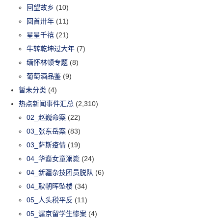
回望故乡
(10)
回首卅年
(11)
星星千禧
(21)
牛转乾坤过大年
(7)
缅怀林顿专题
(8)
葡萄酒品鉴
(9)
暂未分类
(4)
热点新闻事件汇总
(2,310)
02_赵巍命案
(22)
03_张东岳案
(83)
03_萨斯疫情
(19)
04_华裔女童溺毙
(24)
04_新疆杂技团员脱队
(6)
04_耿朝晖坠楼
(34)
05_人头税平反
(11)
05_渥京留学生惨案
(4)