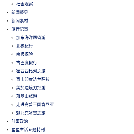
社会观察
新闻报导
新闻素材
旅行记事
加东海洋四省游
北极纪行
南极探险
古巴度假行
密西西比河之旅
直击印度达兰萨拉
美加边境刀把游
落基山旅游
走进禽兽王国肯尼亚
魁北克冰雪之旅
时事政治
星星生活专题特刊