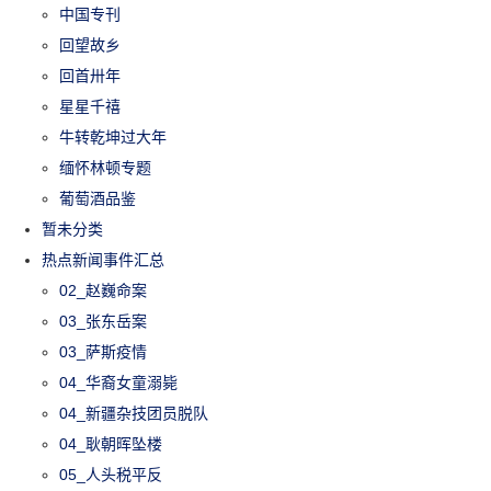
中国专刊
回望故乡
回首卅年
星星千禧
牛转乾坤过大年
缅怀林顿专题
葡萄酒品鉴
暂未分类
热点新闻事件汇总
02_赵巍命案
03_张东岳案
03_萨斯疫情
04_华裔女童溺毙
04_新疆杂技团员脱队
04_耿朝晖坠楼
05_人头税平反