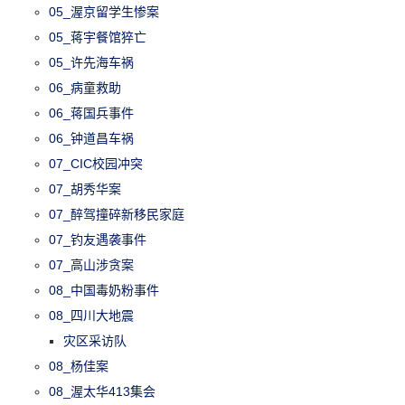
05_渥京留学生惨案
05_蒋宇餐馆猝亡
05_许先海车祸
06_病童救助
06_蒋国兵事件
06_钟道昌车祸
07_CIC校园冲突
07_胡秀华案
07_醉驾撞碎新移民家庭
07_钓友遇袭事件
07_高山涉贪案
08_中国毒奶粉事件
08_四川大地震
灾区采访队
08_杨佳案
08_渥太华413集会