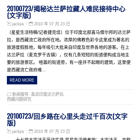
20100723/揭秘达兰萨拉藏人难民接待中心
(文字版)
2010 年 07 月 23 日
jackjia
（星星生活特稿/记者捷克佳）位于印度北部喜马僧尔邦的达兰萨
拉，是西藏流亡政府所在地。浓厚的佛教色彩令这里成为著名的
旅游度假胜地，每年吸引大批来自印度及世界各地的游客。在上
达兰萨拉（麦克罗干吉镇），仅有几条短短的街道便构成当地主
要的旅游景区。 喧嚣的街道旁，有一座并不起眼的建筑，这里便
是西藏流亡政府难…
READ MORE
新闻报导
,
直击印度达兰萨拉
,
西藏问题研究
20100723/回乡路在心里头走过千百次(文字
版)
2010 年 07 月 23 日
jackjia
——十七世大宝法王采访实录 星星生活编者按：大宝法王，亦称