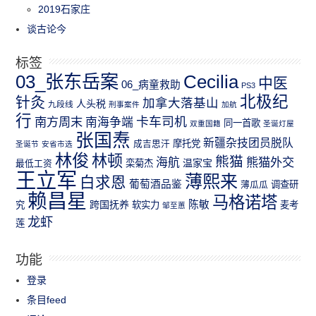
2019石家庄
谈古论今
标签
03_张东岳案
Cecilia
中医
06_病童救助
PS3
北极纪
针灸
加拿大落基山
人头税
九段线
刑事案件
加航
行
南方周末
卡车司机
南海争端
同一首歌
双重国籍
圣诞灯屋
张国焘
新疆杂技团员脱队
成吉思汗
摩托党
圣诞节
安省市选
林俊
林顿
熊猫
熊猫外交
海航
温家宝
最低工资
栾菊杰
王立军
薄熙来
白求恩
葡萄酒品鉴
薄瓜瓜
调查研
赖昌星
马格诺塔
跨国抚养
陈敏
究
软实力
麦考
邹至蕙
龙虾
莲
功能
登录
条目feed