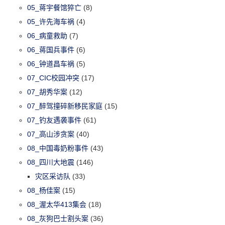
05_蒋宇餐馆猝亡
(8)
05_许先海车祸
(4)
06_病童救助
(7)
06_蒋国兵事件
(6)
06_钟道昌车祸
(5)
07_CIC校园冲突
(17)
07_胡秀华案
(12)
07_醉驾撞碎新移民家庭
(15)
07_钓友遇袭事件
(61)
07_高山涉贪案
(40)
08_中国毒奶粉事件
(43)
08_四川大地震
(146)
灾区采访队
(33)
08_杨佳案
(15)
08_渥太华413集会
(18)
08_灰狗巴士割头案
(36)