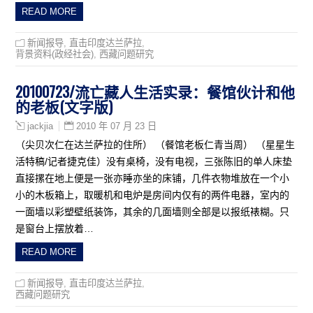
READ MORE
新闻报导
,
直击印度达兰萨拉
,
背景资料(政经社会)
,
西藏问题研究
20100723/流亡藏人生活实录：餐馆伙计和他
的老板(文字版)
2010 年 07 月 23 日
jackjia
（尖贝次仁在达兰萨拉的住所） （餐馆老板仁青当周） （星星生
活特稿/记者捷克佳）没有桌椅，没有电视，三张陈旧的单人床垫
直接摞在地上便是一张亦睡亦坐的床铺，几件衣物堆放在一个小
小的木板箱上，取暖机和电炉是房间内仅有的两件电器，室内的
一面墙以彩塑壁纸装饰，其余的几面墙则全部是以报纸裱糊。只
是窗台上摆放着…
READ MORE
新闻报导
,
直击印度达兰萨拉
,
西藏问题研究