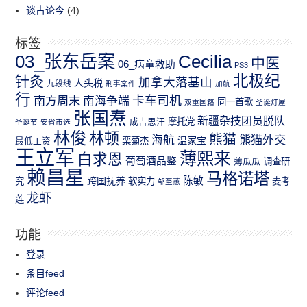
谈古论今
(4)
标签
03_张东岳案
Cecilia
中医
06_病童救助
PS3
北极纪
针灸
加拿大落基山
人头税
九段线
刑事案件
加航
行
南方周末
卡车司机
南海争端
同一首歌
双重国籍
圣诞灯屋
张国焘
新疆杂技团员脱队
成吉思汗
摩托党
圣诞节
安省市选
林俊
林顿
熊猫
熊猫外交
海航
温家宝
最低工资
栾菊杰
王立军
薄熙来
白求恩
葡萄酒品鉴
薄瓜瓜
调查研
赖昌星
马格诺塔
跨国抚养
陈敏
究
软实力
麦考
邹至蕙
龙虾
莲
功能
登录
条目feed
评论feed