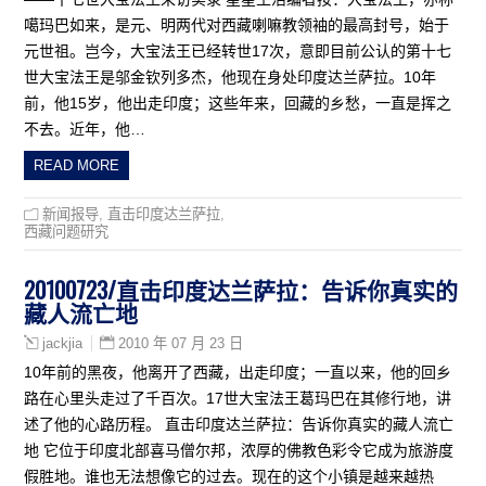
噶玛巴如来，是元、明两代对西藏喇嘛教领袖的最高封号，始于
元世祖。岂今，大宝法王已经转世17次，意即目前公认的第十七
世大宝法王是邬金钦列多杰，他现在身处印度达兰萨拉。10年
前，他15岁，他出走印度；这些年来，回藏的乡愁，一直是挥之
不去。近年，他…
READ MORE
新闻报导
,
直击印度达兰萨拉
,
西藏问题研究
20100723/直击印度达兰萨拉：告诉你真实的
藏人流亡地
2010 年 07 月 23 日
jackjia
10年前的黑夜，他离开了西藏，出走印度；一直以来，他的回乡
路在心里头走过了千百次。17世大宝法王葛玛巴在其修行地，讲
述了他的心路历程。 直击印度达兰萨拉：告诉你真实的藏人流亡
地 它位于印度北部喜马僧尔邦，浓厚的佛教色彩令它成为旅游度
假胜地。谁也无法想像它的过去。现在的这个小镇是越来越热