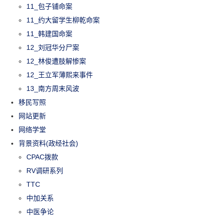
11_包子铺命案
11_约大留学生柳乾命案
11_韩建国命案
12_刘冠华分尸案
12_林俊遭肢解惨案
12_王立军薄熙来事件
13_南方周末风波
移民写照
网站更新
网络学堂
背景资料(政经社会)
CPAC拨款
RV调研系列
TTC
中加关系
中医争论