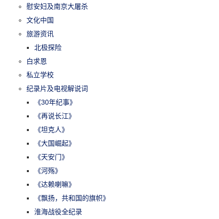
慰安妇及南京大屠杀
文化中国
旅游资讯
北极探险
白求恩
私立学校
纪录片及电视解说词
《30年纪事》
《再说长江》
《坦克人》
《大国崛起》
《天安门》
《河殇》
《达赖喇嘛》
《飘扬，共和国的旗帜》
淮海战役全纪录