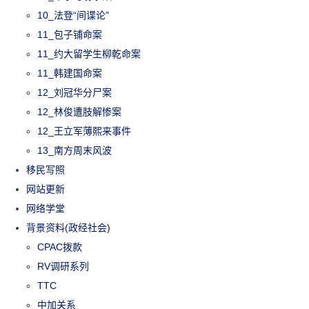
10_法登“间谍论”
11_包子铺命案
11_约大留学生柳乾命案
11_韩建国命案
12_刘冠华分尸案
12_林俊遭肢解惨案
12_王立军薄熙来事件
13_南方周末风波
移民写照
网站更新
网络学堂
背景资料(政经社会)
CPAC拨款
RV调研系列
TTC
中加关系