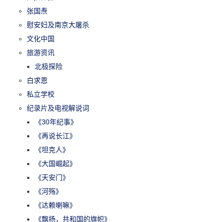
张国焘
慰安妇及南京大屠杀
文化中国
旅游资讯
北极探险
白求恩
私立学校
纪录片及电视解说词
《30年纪事》
《再说长江》
《坦克人》
《大国崛起》
《天安门》
《河殇》
《达赖喇嘛》
《飘扬，共和国的旗帜》