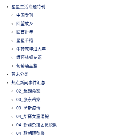
星星生活专题特刊
中国专刊
回望故乡
回首卅年
星星千禧
牛转乾坤过大年
缅怀林顿专题
葡萄酒品鉴
暂未分类
热点新闻事件汇总
02_赵巍命案
03_张东岳案
03_萨斯疫情
04_华裔女童溺毙
04_新疆杂技团员脱队
04_耿朝晖坠楼