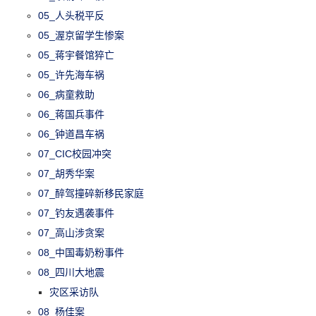
05_人头税平反
05_渥京留学生惨案
05_蒋宇餐馆猝亡
05_许先海车祸
06_病童救助
06_蒋国兵事件
06_钟道昌车祸
07_CIC校园冲突
07_胡秀华案
07_醉驾撞碎新移民家庭
07_钓友遇袭事件
07_高山涉贪案
08_中国毒奶粉事件
08_四川大地震
灾区采访队
08_杨佳案