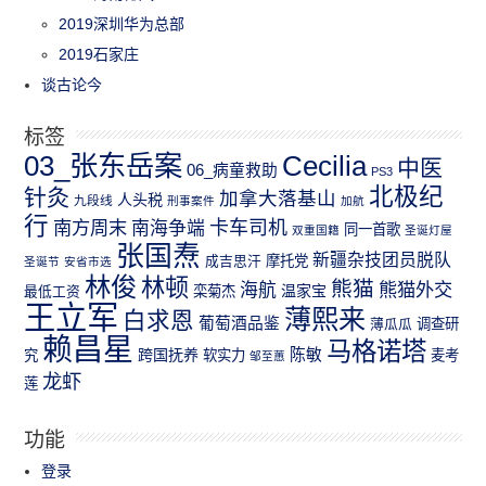
2019深圳华为总部
2019石家庄
谈古论今
标签
03_张东岳案
Cecilia
中医
06_病童救助
PS3
北极纪
针灸
加拿大落基山
人头税
九段线
刑事案件
加航
行
南方周末
卡车司机
南海争端
同一首歌
双重国籍
圣诞灯屋
张国焘
新疆杂技团员脱队
成吉思汗
摩托党
圣诞节
安省市选
林俊
林顿
熊猫
熊猫外交
海航
温家宝
最低工资
栾菊杰
王立军
薄熙来
白求恩
葡萄酒品鉴
薄瓜瓜
调查研
赖昌星
马格诺塔
跨国抚养
陈敏
究
软实力
麦考
邹至蕙
龙虾
莲
功能
登录