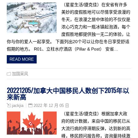
（星星生活/捷克佳）在安省有许多
美妙的度假胜地可以尽情享受浪漫的
冬天，在浪漫之旅中体验的不仅仅是
浓心巧克力和一瓶冰镇起泡酒，每个
度假胜地都提供独一无二的体验，让
你与你的爱人一起享受。 下面列出20个可以让你在冬日享受舒适
假期的地方。 R01、立柱水疗酒店（Pillar & Post） 安省…
READ MORE
加国采风
20221205/加拿大中国移民人数创下2015年以
来新高
2022 年 12 月 05 日
jackjia
（星星生活/捷克佳）根据加拿大政
府的统计数据，来自中国的移民已从
大流行病的停滞期反弹，达到新的高
峰，移民顾问报告称，咨询量持续激