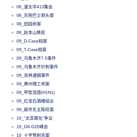
08_渥太华413集会
08_灰狗巴士割头案
08_田园命案
08_赵本山移民
09_D-Case档案
09_T-Case档案
09_乌鲁木齐7·5事件
09_乌鲁木齐针刺事件
09_吉林通钢事件
09_弗州理工命案
09_甲型流感(H1N1)
09_红宝石酒楼结业
09_超市东主陈旺案
10_“太亚裔化”争议
10_G8-G20峰会
10_十字弩射杀案