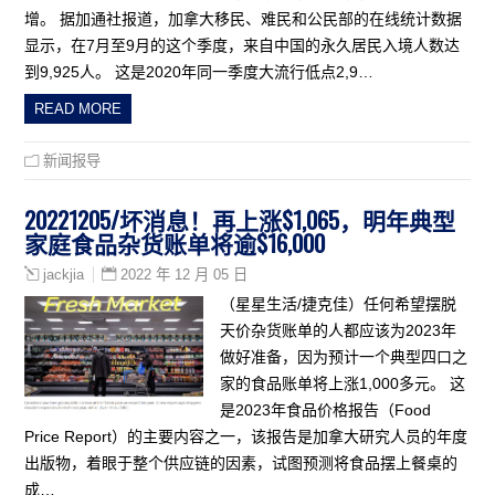
增。 据加通社报道，加拿大移民、难民和公民部的在线统计数据
显示，在7月至9月的这个季度，来自中国的永久居民入境人数达
到9,925人。 这是2020年同一季度大流行低点2,9…
READ MORE
新闻报导
20221205/坏消息！再上涨$1,065，明年典型
家庭食品杂货账单将逾$16,000
2022 年 12 月 05 日
jackjia
（星星生活/捷克佳）任何希望摆脱
天价杂货账单的人都应该为2023年
做好准备，因为预计一个典型四口之
家的食品账单将上涨1,000多元。 这
是2023年食品价格报告（Food
Price Report）的主要内容之一，该报告是加拿大研究人员的年度
出版物，着眼于整个供应链的因素，试图预测将食品摆上餐桌的
成…