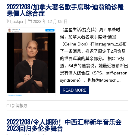
20221208/加拿大著名歌手席琳•迪翁确诊罹
患僵人综合症
2022 年 12 月 08 日
jackjia
（星星生活/捷克佳）周四早些时
候，加拿大著名歌手席琳•迪翁
（Celine Dion）在Instagram上发布
了一条消息，推迟了原定于2月恢复
的世界巡演的其余部分。 据CTV报
道，54岁的迪翁说，她最近被诊断出
患有僵人综合症（SPS，stiff-person
syndrome），也称为Moersch…
READ MORE
新闻报导
20221208/令人期盼！中西汇粹新年音乐会
2023回归多伦多舞台