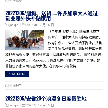
新闻报导
20221206/遛狗、送货……许多加拿大人通过
副业赚外快补贴家用
2022 年 12 月 06 日
jackjia
（星星生活/捷克佳）随着生活成本
的攀升，加拿大人的预算捉襟见肘，
作为补偿，一些人开始了副业。从售
卖二手物品或遛狗，到轮班开车送货
和担任品牌大使，有很多方法可以赚取额外的现金。 蒙特利尔的
人力资源通才Erin Rappaport 通过几种不同的方式赚了外快。她
曾担任多家公司的品牌大使，在贝尔中心等蒙特…
READ MORE
新闻报导
20221205/安省20个浪漫冬日度假胜地
2022 年 12 月 05 日
jackjia