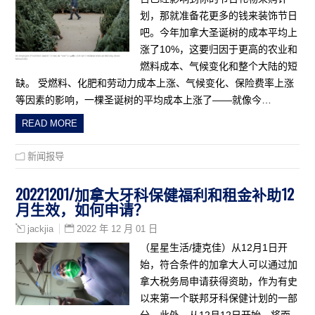
划，那就准备花更多的钱来装饰节日
吧。今年加拿大圣诞树的成本平均上
涨了10%，这要归因于更高的农业和
燃料成本、气候变化和整个大陆的短
缺。 受燃料、化肥和劳动力成本上涨、气候变化、保险费率上涨
等因素的影响，一棵圣诞树的平均成本上涨了——就像今…
READ MORE
新闻报导
20221201/加拿大牙科保健福利和租金补助12
月生效，如何申请？
2022 年 12 月 01 日
jackjia
（星星生活/捷克佳）从12月1日开
始，符合条件的加拿大人可以通过加
拿大税务局申请获得资助，作为有史
以来第一个联邦牙科保健计划的一部
分。此外，从12月12日开始，将面