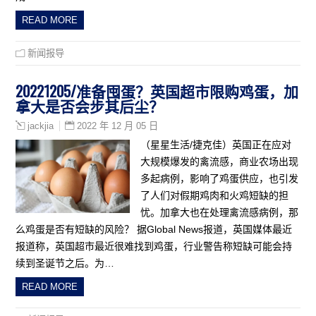
READ MORE
新闻报导
20221205/准备囤蛋？英国超市限购鸡蛋，加
拿大是否会步其后尘？
2022 年 12 月 05 日
jackjia
（星星生活/捷克佳）英国正在应对
大规模爆发的禽流感，商业农场出现
多起病例，影响了鸡蛋供应，也引发
了人们对假期鸡肉和火鸡短缺的担
忧。加拿大也在处理禽流感病例，那
么鸡蛋是否有短缺的风险？ 据Global News报道，英国媒体最近
报道称，英国超市最近很难找到鸡蛋，行业警告称短缺可能会持
续到圣诞节之后。为…
READ MORE