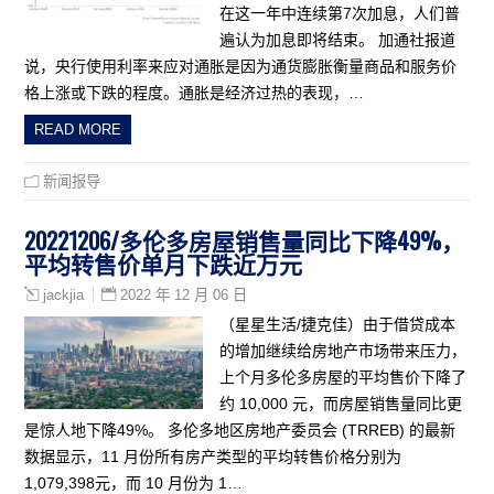
在这一年中连续第7次加息，人们普
遍认为加息即将结束。 加通社报道
说，央行使用利率来应对通胀是因为通货膨胀衡量商品和服务价
格上涨或下跌的程度。通胀是经济过热的表现，…
READ MORE
新闻报导
20221206/多伦多房屋销售量同比下降49%，
平均转售价单月下跌近万元
2022 年 12 月 06 日
jackjia
（星星生活/捷克佳）由于借贷成本
的增加继续给房地产市场带来压力，
上个月多伦多房屋的平均售价下降了
约 10,000 元，而房屋销售量同比更
是惊人地下降49%。 多伦多地区房地产委员会 (TRREB) 的最新
数据显示，11 月份所有房产类型的平均转售价格分别为
1,079,398元，而 10 月份为 1…