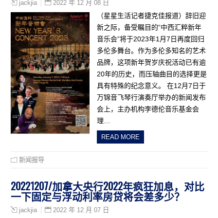
2022 年 12 月 08 日
jackjia
（星星生活记者捷克佳报道）辞旧迎
新之际，备受瞩目的“中西汇粹新年
音乐会”将于2023年1月7日再度回归
多伦多舞台。作为多伦多知名的艺术
品牌，这项新年贺岁庆祝活动已有逾
20年的历史，而压轴曲目的选择更是
具有特殊的纪念意义。 在12月7日于
万锦音飞琴行演奏厅举办的新闻发布
会上，主办机构李德伦音乐基金会
理…
READ MORE
新闻报导
20221207/加拿大央行2022年疯狂加息，对比
一下固定与浮动利率房贷将会差多少？
2022 年 12 月 07 日
jackjia