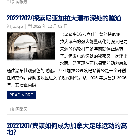
新闻报导
20221202/探索尼亚加拉大瀑布深处的隧道
2022 年 12 月 02 日
jackjia
（星星生活/捷克佳）曾经将尼亚加
拉大瀑布的强大能量转化为强大电力
来源的涡轮机在多年前就停止运转
了。但发电站深处的秘密又一次浮出
水面。游客现在可以探索前动力房和
通往瀑布壮观景色的隧道。 尼亚加拉公园发电站曾经是一个开创
性的杰作，帮助该地区进入了现代时代。从 1905 年运营到 2006
年，其墙壁内隐…
READ MORE
加国采风
20221201/宾顿如何成为加拿大足球运动的高
地？