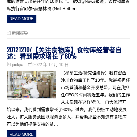
库的运营支出是往年的10倍以上。 据CItyNews报道，该食物库首
席执行官尼尔•赫瑟林顿 (Neil Hetheri…
READ MORE
新闻报导
20121210/【关注食物库】食物库经营者自
述：看到需求增长了60%
2022 年 12 月 10 日
jackjia
（星星生活/捷克佳编译）我在密西
沙加食物库工作了13年。我最初担任
市场营销和基金开发总监，现在我担
任CEO的时间将近五年。我们的工作
从未像现在这样紧迫。 自大流行开
始以来，我们看到需求增长了60%。过去，我们积极主动地发展
壮大，扩大服务范围以服务更多人，并帮助那些不知道有食物库
可以为他们提供支持的贫…
READ MORE