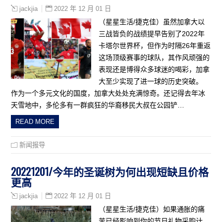
2022 年 12 月 01 日
jackjia
（星星生活/捷克佳）虽然加拿大以
三战皆负的战绩提早告别了2022年
卡塔尔世界杯，但作为时隔26年重返
这场顶级赛事的球队，其作风顽强的
表现还是博得众多球迷的喝彩，加拿
大至少实现了进一球的历史突破。
作为一个多元文化的国度，加拿大处处充满惊奇。还记得去年冰
天雪地中，多伦多有一群疯狂的华裔移民大叔在公园铲…
READ MORE
新闻报导
20221201/今年的圣诞树为何出现短缺且价格
更高
2022 年 12 月 01 日
jackjia
（星星生活/捷克佳）如果通胀的痛
苦已经影响到你的节日礼物采购计