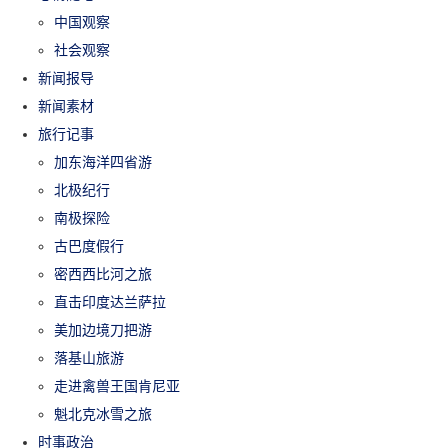
中国观察
社会观察
新闻报导
新闻素材
旅行记事
加东海洋四省游
北极纪行
南极探险
古巴度假行
密西西比河之旅
直击印度达兰萨拉
美加边境刀把游
落基山旅游
走进禽兽王国肯尼亚
魁北克冰雪之旅
时事政治