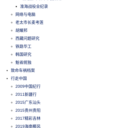
淮海战役全纪录
网络与电脑
老太市长麦考莲
胡耀邦
西藏问题研究
铁路华工
韩国研究
魁省统独
致命车祸档案
行走中国
2009中国纪行
2011新疆行
2015广东汕头
2015贵州贵阳
2017精彩吉林
2019海南椰风