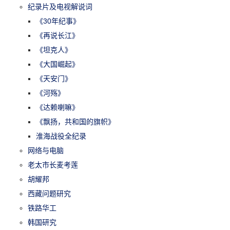
纪录片及电视解说词
《30年纪事》
《再说长江》
《坦克人》
《大国崛起》
《天安门》
《河殇》
《达赖喇嘛》
《飘扬，共和国的旗帜》
淮海战役全纪录
网络与电脑
老太市长麦考莲
胡耀邦
西藏问题研究
铁路华工
韩国研究