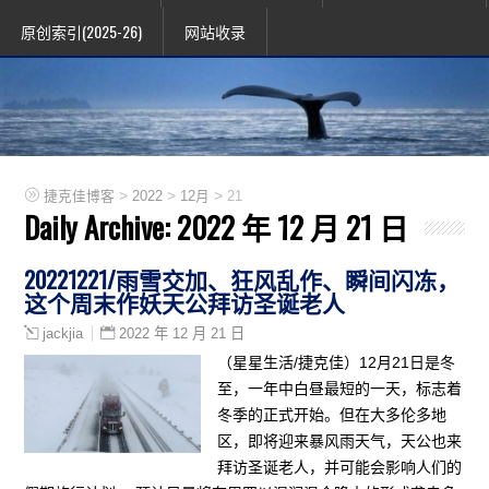
原创索引(2025-26)
网站收录
>
>
>
捷克佳博客
2022
12月
21
Daily Archive:
2022 年 12 月 21 日
20221221/雨雪交加、狂风乱作、瞬间闪冻，
这个周末作妖天公拜访圣诞老人
2022 年 12 月 21 日
jackjia
（星星生活/捷克佳）12月21日是冬
至，一年中白昼最短的一天，标志着
冬季的正式开始。但在大多伦多地
区，即将迎来暴风雨天气，天公也来
拜访圣诞老人，并可能会影响人们的