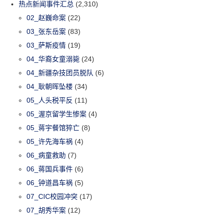
热点新闻事件汇总
(2,310)
02_赵巍命案
(22)
03_张东岳案
(83)
03_萨斯疫情
(19)
04_华裔女童溺毙
(24)
04_新疆杂技团员脱队
(6)
04_耿朝晖坠楼
(34)
05_人头税平反
(11)
05_渥京留学生惨案
(4)
05_蒋宇餐馆猝亡
(8)
05_许先海车祸
(4)
06_病童救助
(7)
06_蒋国兵事件
(6)
06_钟道昌车祸
(5)
07_CIC校园冲突
(17)
07_胡秀华案
(12)