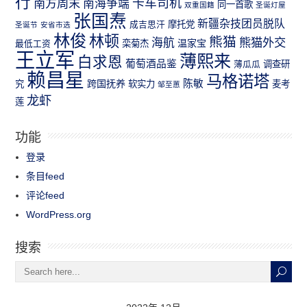
行
南方周末
卡车司机
南海争端
同一首歌
双重国籍
圣诞灯屋
张国焘
新疆杂技团员脱队
成吉思汗
摩托党
圣诞节
安省市选
林俊
林顿
熊猫
熊猫外交
海航
温家宝
最低工资
栾菊杰
王立军
薄熙来
白求恩
葡萄酒品鉴
薄瓜瓜
调查研
赖昌星
马格诺塔
跨国抚养
陈敏
究
软实力
麦考
邹至蕙
龙虾
莲
功能
登录
条目feed
评论feed
WordPress.org
搜索