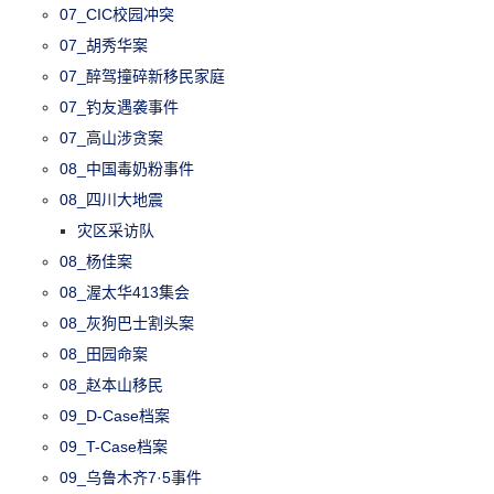
07_CIC校园冲突
07_胡秀华案
07_醉驾撞碎新移民家庭
07_钓友遇袭事件
07_高山涉贪案
08_中国毒奶粉事件
08_四川大地震
灾区采访队
08_杨佳案
08_渥太华413集会
08_灰狗巴士割头案
08_田园命案
08_赵本山移民
09_D-Case档案
09_T-Case档案
09_乌鲁木齐7·5事件