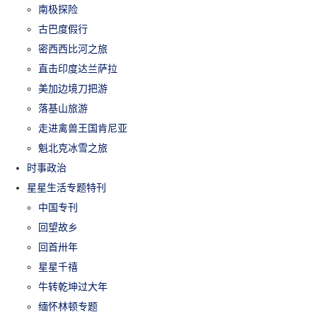
南极探险
古巴度假行
密西西比河之旅
直击印度达兰萨拉
美加边境刀把游
落基山旅游
走进禽兽王国肯尼亚
魁北克冰雪之旅
时事政治
星星生活专题特刊
中国专刊
回望故乡
回首卅年
星星千禧
牛转乾坤过大年
缅怀林顿专题