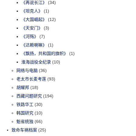
《再说长江》
(34)
《坦克人》
(1)
《大国崛起》
(12)
《天安门》
(3)
《河殇》
(7)
《达赖喇嘛》
(1)
《飘扬，共和国的旗帜》
(1)
淮海战役全纪录
(10)
网络与电脑
(36)
老太市长麦考莲
(93)
胡耀邦
(18)
西藏问题研究
(194)
铁路华工
(30)
韩国研究
(10)
魁省统独
(66)
致命车祸档案
(25)