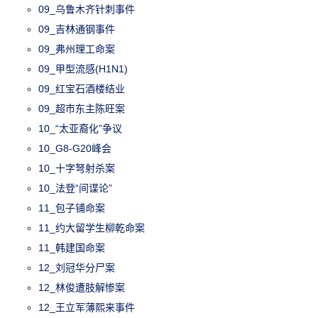
09_乌鲁木齐针刺事件
09_吉林通钢事件
09_弗州理工命案
09_甲型流感(H1N1)
09_红宝石酒楼结业
09_超市东主陈旺案
10_“太亚裔化”争议
10_G8-G20峰会
10_十字弩射杀案
10_法登“间谍论”
11_包子铺命案
11_约大留学生柳乾命案
11_韩建国命案
12_刘冠华分尸案
12_林俊遭肢解惨案
12_王立军薄熙来事件