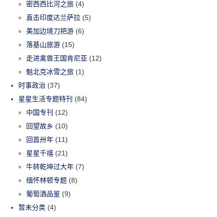
密西西比河之旅
(4)
直击印度达兰萨拉
(5)
美加边境刀把游
(6)
落基山旅游
(15)
走进禽兽王国肯尼亚
(12)
魁北克冰雪之旅
(1)
时事政治
(37)
星星生活专题特刊
(84)
中国专刊
(12)
回望故乡
(10)
回首卅年
(11)
星星千禧
(21)
牛转乾坤过大年
(7)
缅怀林顿专题
(8)
葡萄酒品鉴
(9)
暂未分类
(4)