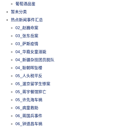
葡萄酒品鉴
暂未分类
热点新闻事件汇总
02_赵巍命案
03_张东岳案
03_萨斯疫情
04_华裔女童溺毙
04_新疆杂技团员脱队
04_耿朝晖坠楼
05_人头税平反
05_渥京留学生惨案
05_蒋宇餐馆猝亡
05_许先海车祸
06_病童救助
06_蒋国兵事件
06_钟道昌车祸