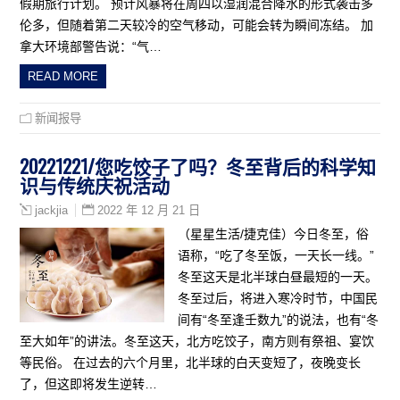
假期旅行计划。 预计风暴将在周四以湿润混合降水的形式袭击多
伦多，但随着第二天较冷的空气移动，可能会转为瞬间冻结。 加
拿大环境部警告说：“气…
READ MORE
新闻报导
20221221/您吃饺子了吗？冬至背后的科学知
识与传统庆祝活动
2022 年 12 月 21 日
jackjia
（星星生活/捷克佳）今日冬至，俗
语称，“吃了冬至饭，一天长一线。”
冬至这天是北半球白昼最短的一天。
冬至过后，将进入寒冷时节，中国民
间有“冬至逢壬数九”的说法，也有“冬
至大如年”的讲法。冬至这天，北方吃饺子，南方则有祭祖、宴饮
等民俗。 在过去的六个月里，北半球的白天变短了，夜晚变长
了，但这即将发生逆转…