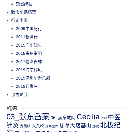
魁省统独
致命车祸档案
行走中国
2009中国纪行
2011新疆行
2015广东汕头
2015贵州贵阳
2017精彩吉林
2019海南椰风
2019深圳华为总部
2019石家庄
谈古论今
标签
03_张东岳案
Cecilia
中医
06_病童救助
PS3
北极纪
针灸
加拿大落基山
人头税
九段线
刑事案件
加航