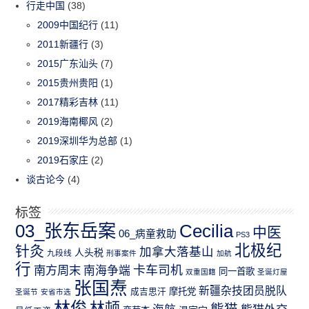
行走中国
(38)
2009中国纪行
(11)
2011新疆行
(3)
2015广东汕头
(7)
2015贵州贵阳
(1)
2017精彩吉林
(11)
2019海南椰风
(2)
2019深圳华为总部
(1)
2019石家庄
(2)
谈古论今
(4)
标签
03_张东岳案
Cecilia
中医
06_病童救助
PS3
北极纪
针灸
加拿大落基山
人头税
九段线
刑事案件
加航
行
南方周末
卡车司机
南海争端
同一首歌
双重国籍
圣诞灯屋
张国焘
新疆杂技团员脱队
成吉思汗
摩托党
圣诞节
安省市选
林俊
林顿
熊猫