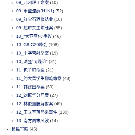
09_弗州理工命案
(10)
09_甲型流感(H1N1)
(52)
09_红宝石酒楼结业
(16)
09_超市东主陈旺案
(85)
10_“太亚裔化”争议
(46)
10_G8-G20峰会
(108)
10_十字弩射杀案
(19)
10_法登“间谍论”
(31)
11_包子铺命案
(21)
11_约大留学生柳乾命案
(48)
11_韩建国命案
(50)
12_刘冠华分尸案
(27)
12_林俊遭肢解惨案
(49)
12_王立军薄熙来事件
(130)
13_南方周末风波
(14)
移民写照
(45)