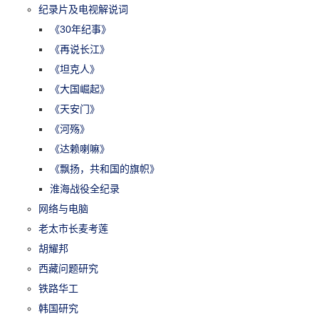
纪录片及电视解说词
《30年纪事》
《再说长江》
《坦克人》
《大国崛起》
《天安门》
《河殇》
《达赖喇嘛》
《飘扬，共和国的旗帜》
淮海战役全纪录
网络与电脑
老太市长麦考莲
胡耀邦
西藏问题研究
铁路华工
韩国研究