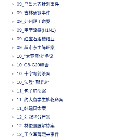
09_乌鲁木齐针刺事件
09_吉林通钢事件
09_弗州理工命案
09_甲型流感(H1N1)
09_红宝石酒楼结业
09_超市东主陈旺案
10_“太亚裔化”争议
10_G8-G20峰会
10_十字弩射杀案
10_法登“间谍论”
11_包子铺命案
11_约大留学生柳乾命案
11_韩建国命案
12_刘冠华分尸案
12_林俊遭肢解惨案
12_王立军薄熙来事件