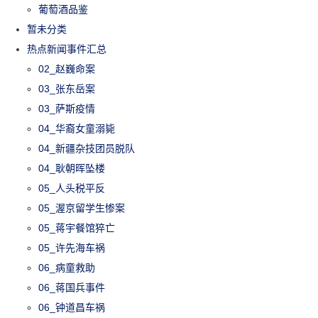
葡萄酒品鉴
暂未分类
热点新闻事件汇总
02_赵巍命案
03_张东岳案
03_萨斯疫情
04_华裔女童溺毙
04_新疆杂技团员脱队
04_耿朝晖坠楼
05_人头税平反
05_渥京留学生惨案
05_蒋宇餐馆猝亡
05_许先海车祸
06_病童救助
06_蒋国兵事件
06_钟道昌车祸