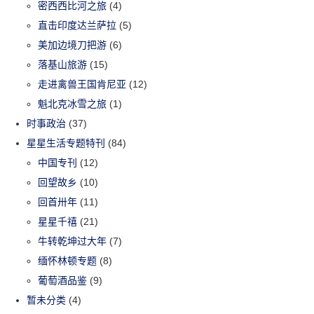
密西西比河之旅
(4)
直击印度达兰萨拉
(5)
美加边境刀把游
(6)
落基山旅游
(15)
走进禽兽王国肯尼亚
(12)
魁北克冰雪之旅
(1)
时事政治
(37)
星星生活专题特刊
(84)
中国专刊
(12)
回望故乡
(10)
回首卅年
(11)
星星千禧
(21)
牛转乾坤过大年
(7)
缅怀林顿专题
(8)
葡萄酒品鉴
(9)
暂未分类
(4)