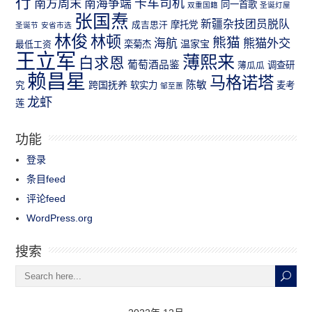
行
南方周末
卡车司机
南海争端
同一首歌
双重国籍
圣诞灯屋
张国焘
新疆杂技团员脱队
成吉思汗
摩托党
圣诞节
安省市选
林俊
林顿
熊猫
熊猫外交
海航
温家宝
最低工资
栾菊杰
王立军
薄熙来
白求恩
葡萄酒品鉴
薄瓜瓜
调查研
赖昌星
马格诺塔
跨国抚养
陈敏
究
软实力
麦考
邹至蕙
龙虾
莲
功能
登录
条目feed
评论feed
WordPress.org
搜索