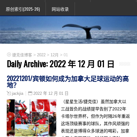
原创索引(2025-26)
网站收录
>
>
>
捷克佳博客
2022
12月
01
Daily Archive:
2022 年 12 月 01 日
20221201/宾顿如何成为加拿大足球运动的高
地？
2022 年 12 月 01 日
jackjia
（星星生活/捷克佳）虽然加拿大以
三战皆负的战绩提早告别了2022年
卡塔尔世界杯，但作为时隔26年重返
这场顶级赛事的球队，其作风顽强的
表现还是博得众多球迷的喝彩，加拿