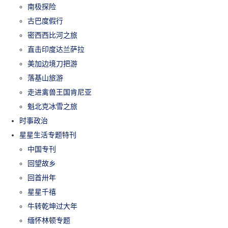
南极探险
古巴度假行
密西西比河之旅
直击印度达兰萨拉
美加边境刀把游
落基山旅游
走进禽兽王国肯尼亚
魁北克冰雪之旅
时事政治
星星生活专题特刊
中国专刊
回望故乡
回首卅年
星星千禧
牛转乾坤过大年
缅怀林顿专题