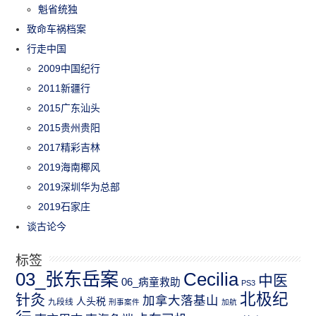
魁省统独
致命车祸档案
行走中国
2009中国纪行
2011新疆行
2015广东汕头
2015贵州贵阳
2017精彩吉林
2019海南椰风
2019深圳华为总部
2019石家庄
谈古论今
标签
03_张东岳案
Cecilia
中医
06_病童救助
PS3
北极纪
针灸
加拿大落基山
人头税
九段线
刑事案件
加航