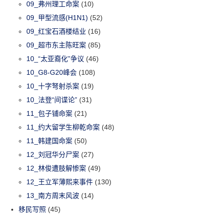
09_弗州理工命案
(10)
09_甲型流感(H1N1)
(52)
09_红宝石酒楼结业
(16)
09_超市东主陈旺案
(85)
10_“太亚裔化”争议
(46)
10_G8-G20峰会
(108)
10_十字弩射杀案
(19)
10_法登“间谍论”
(31)
11_包子铺命案
(21)
11_约大留学生柳乾命案
(48)
11_韩建国命案
(50)
12_刘冠华分尸案
(27)
12_林俊遭肢解惨案
(49)
12_王立军薄熙来事件
(130)
13_南方周末风波
(14)
移民写照
(45)