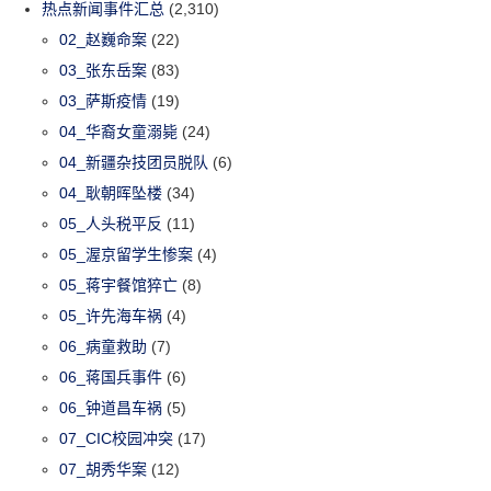
热点新闻事件汇总
(2,310)
02_赵巍命案
(22)
03_张东岳案
(83)
03_萨斯疫情
(19)
04_华裔女童溺毙
(24)
04_新疆杂技团员脱队
(6)
04_耿朝晖坠楼
(34)
05_人头税平反
(11)
05_渥京留学生惨案
(4)
05_蒋宇餐馆猝亡
(8)
05_许先海车祸
(4)
06_病童救助
(7)
06_蒋国兵事件
(6)
06_钟道昌车祸
(5)
07_CIC校园冲突
(17)
07_胡秀华案
(12)