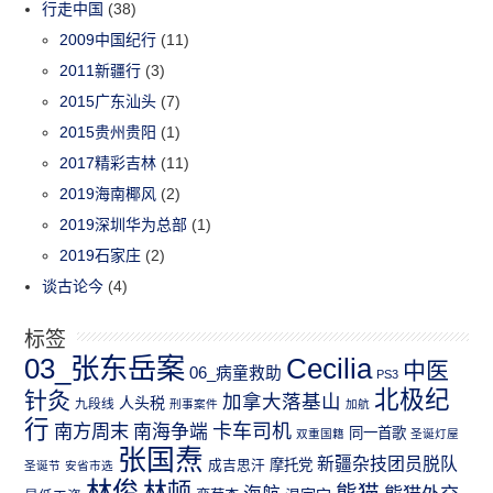
行走中国
(38)
2009中国纪行
(11)
2011新疆行
(3)
2015广东汕头
(7)
2015贵州贵阳
(1)
2017精彩吉林
(11)
2019海南椰风
(2)
2019深圳华为总部
(1)
2019石家庄
(2)
谈古论今
(4)
标签
03_张东岳案
Cecilia
中医
06_病童救助
PS3
北极纪
针灸
加拿大落基山
人头税
九段线
刑事案件
加航
行
南方周末
卡车司机
南海争端
同一首歌
双重国籍
圣诞灯屋
张国焘
新疆杂技团员脱队
成吉思汗
摩托党
圣诞节
安省市选
林俊
林顿
熊猫