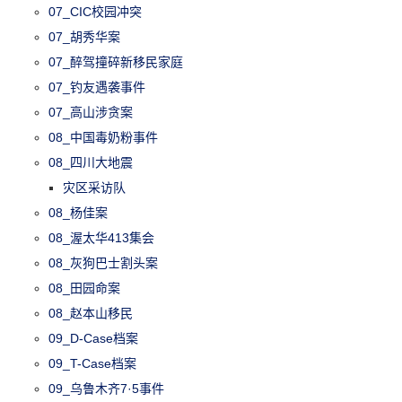
07_CIC校园冲突
07_胡秀华案
07_醉驾撞碎新移民家庭
07_钓友遇袭事件
07_高山涉贪案
08_中国毒奶粉事件
08_四川大地震
灾区采访队
08_杨佳案
08_渥太华413集会
08_灰狗巴士割头案
08_田园命案
08_赵本山移民
09_D-Case档案
09_T-Case档案
09_乌鲁木齐7·5事件