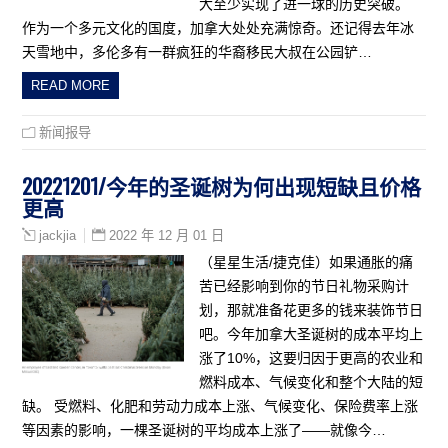
大至少实现了进一球的历史突破。
作为一个多元文化的国度，加拿大处处充满惊奇。还记得去年冰
天雪地中，多伦多有一群疯狂的华裔移民大叔在公园铲…
READ MORE
新闻报导
20221201/今年的圣诞树为何出现短缺且价格
更高
2022 年 12 月 01 日
jackjia
（星星生活/捷克佳）如果通胀的痛
苦已经影响到你的节日礼物采购计
划，那就准备花更多的钱来装饰节日
吧。今年加拿大圣诞树的成本平均上
涨了10%，这要归因于更高的农业和
燃料成本、气候变化和整个大陆的短
缺。 受燃料、化肥和劳动力成本上涨、气候变化、保险费率上涨
等因素的影响，一棵圣诞树的平均成本上涨了——就像今…