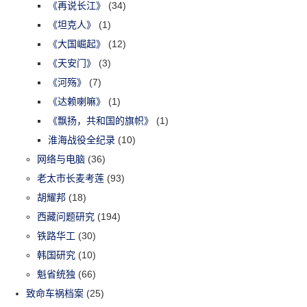
《再说长江》
(34)
《坦克人》
(1)
《大国崛起》
(12)
《天安门》
(3)
《河殇》
(7)
《达赖喇嘛》
(1)
《飘扬，共和国的旗帜》
(1)
淮海战役全纪录
(10)
网络与电脑
(36)
老太市长麦考莲
(93)
胡耀邦
(18)
西藏问题研究
(194)
铁路华工
(30)
韩国研究
(10)
魁省统独
(66)
致命车祸档案
(25)