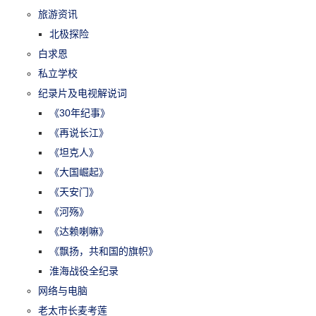
旅游资讯
北极探险
白求恩
私立学校
纪录片及电视解说词
《30年纪事》
《再说长江》
《坦克人》
《大国崛起》
《天安门》
《河殇》
《达赖喇嘛》
《飘扬，共和国的旗帜》
淮海战役全纪录
网络与电脑
老太市长麦考莲