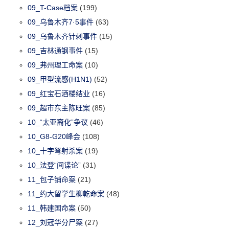
09_T-Case档案
(199)
09_乌鲁木齐7·5事件
(63)
09_乌鲁木齐针刺事件
(15)
09_吉林通钢事件
(15)
09_弗州理工命案
(10)
09_甲型流感(H1N1)
(52)
09_红宝石酒楼结业
(16)
09_超市东主陈旺案
(85)
10_“太亚裔化”争议
(46)
10_G8-G20峰会
(108)
10_十字弩射杀案
(19)
10_法登“间谍论”
(31)
11_包子铺命案
(21)
11_约大留学生柳乾命案
(48)
11_韩建国命案
(50)
12_刘冠华分尸案
(27)