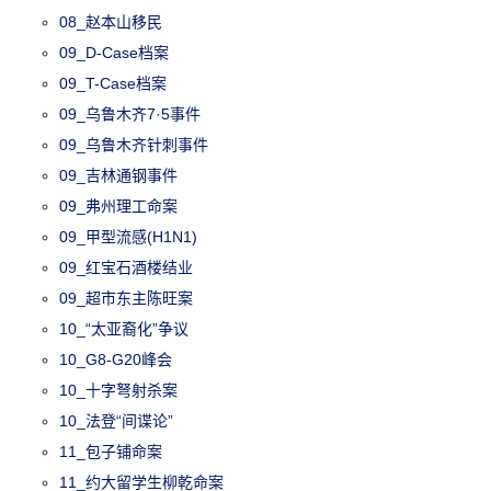
08_赵本山移民
09_D-Case档案
09_T-Case档案
09_乌鲁木齐7·5事件
09_乌鲁木齐针刺事件
09_吉林通钢事件
09_弗州理工命案
09_甲型流感(H1N1)
09_红宝石酒楼结业
09_超市东主陈旺案
10_“太亚裔化”争议
10_G8-G20峰会
10_十字弩射杀案
10_法登“间谍论”
11_包子铺命案
11_约大留学生柳乾命案