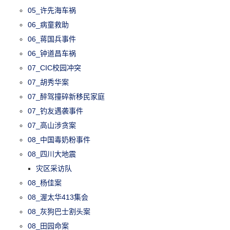
05_许先海车祸
06_病童救助
06_蒋国兵事件
06_钟道昌车祸
07_CIC校园冲突
07_胡秀华案
07_醉驾撞碎新移民家庭
07_钓友遇袭事件
07_高山涉贪案
08_中国毒奶粉事件
08_四川大地震
灾区采访队
08_杨佳案
08_渥太华413集会
08_灰狗巴士割头案
08_田园命案