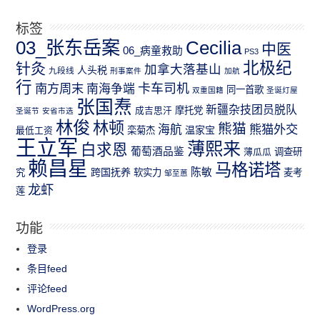
标签
03_张东岳案
Cecilia
中医
06_病童救助
PS3
北极纪
针灸
加拿大落基山
人头税
九段线
刑事案件
加航
行
南方周末
卡车司机
南海争端
同一首歌
双重国籍
圣诞灯屋
张国焘
新疆杂技团员脱队
成吉思汗
摩托党
圣诞节
安省市选
林俊
林顿
熊猫
熊猫外交
海航
温家宝
最低工资
栾菊杰
王立军
薄熙来
白求恩
葡萄酒品鉴
薄瓜瓜
调查研
赖昌星
马格诺塔
跨国抚养
陈敏
究
软实力
麦考
邹至蕙
龙虾
莲
功能
登录
条目feed
评论feed
WordPress.org