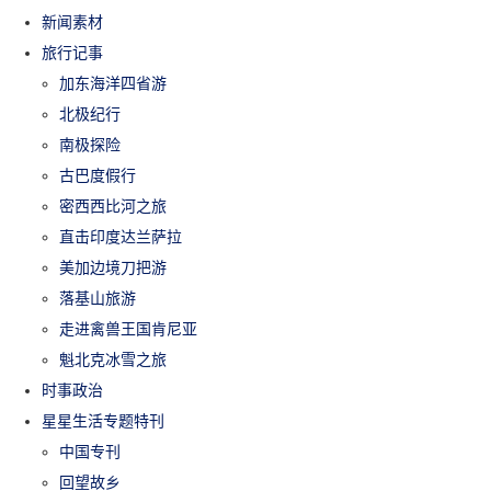
新闻素材
旅行记事
加东海洋四省游
北极纪行
南极探险
古巴度假行
密西西比河之旅
直击印度达兰萨拉
美加边境刀把游
落基山旅游
走进禽兽王国肯尼亚
魁北克冰雪之旅
时事政治
星星生活专题特刊
中国专刊
回望故乡