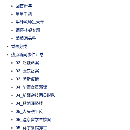
回首卅年
星星千禧
牛转乾坤过大年
缅怀林顿专题
葡萄酒品鉴
暂未分类
热点新闻事件汇总
02_赵巍命案
03_张东岳案
03_萨斯疫情
04_华裔女童溺毙
04_新疆杂技团员脱队
04_耿朝晖坠楼
05_人头税平反
05_渥京留学生惨案
05_蒋宇餐馆猝亡