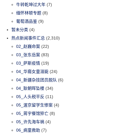
牛转乾坤过大年
(7)
缅怀林顿专题
(8)
葡萄酒品鉴
(9)
暂未分类
(4)
热点新闻事件汇总
(2,310)
02_赵巍命案
(22)
03_张东岳案
(83)
03_萨斯疫情
(19)
04_华裔女童溺毙
(24)
04_新疆杂技团员脱队
(6)
04_耿朝晖坠楼
(34)
05_人头税平反
(11)
05_渥京留学生惨案
(4)
05_蒋宇餐馆猝亡
(8)
05_许先海车祸
(4)
06_病童救助
(7)