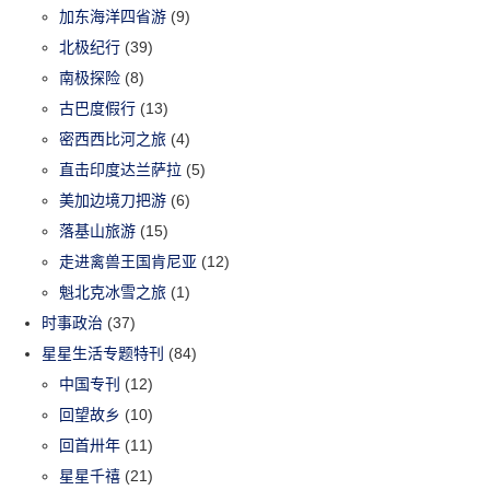
加东海洋四省游
(9)
北极纪行
(39)
南极探险
(8)
古巴度假行
(13)
密西西比河之旅
(4)
直击印度达兰萨拉
(5)
美加边境刀把游
(6)
落基山旅游
(15)
走进禽兽王国肯尼亚
(12)
魁北克冰雪之旅
(1)
时事政治
(37)
星星生活专题特刊
(84)
中国专刊
(12)
回望故乡
(10)
回首卅年
(11)
星星千禧
(21)