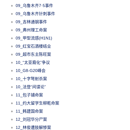
09_乌鲁木齐7·5事件
09_乌鲁木齐针刺事件
09_吉林通钢事件
09_弗州理工命案
09_甲型流感(H1N1)
09_红宝石酒楼结业
09_超市东主陈旺案
10_“太亚裔化”争议
10_G8-G20峰会
10_十字弩射杀案
10_法登“间谍论”
11_包子铺命案
11_约大留学生柳乾命案
11_韩建国命案
12_刘冠华分尸案
12_林俊遭肢解惨案