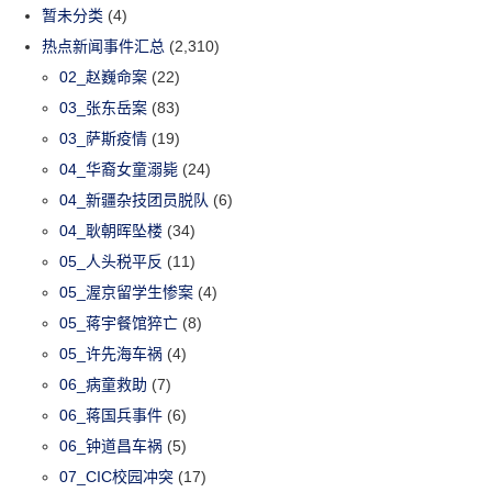
暂未分类
(4)
热点新闻事件汇总
(2,310)
02_赵巍命案
(22)
03_张东岳案
(83)
03_萨斯疫情
(19)
04_华裔女童溺毙
(24)
04_新疆杂技团员脱队
(6)
04_耿朝晖坠楼
(34)
05_人头税平反
(11)
05_渥京留学生惨案
(4)
05_蒋宇餐馆猝亡
(8)
05_许先海车祸
(4)
06_病童救助
(7)
06_蒋国兵事件
(6)
06_钟道昌车祸
(5)
07_CIC校园冲突
(17)