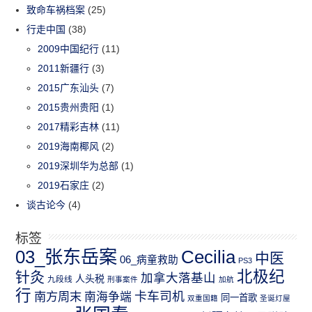
致命车祸档案
(25)
行走中国
(38)
2009中国纪行
(11)
2011新疆行
(3)
2015广东汕头
(7)
2015贵州贵阳
(1)
2017精彩吉林
(11)
2019海南椰风
(2)
2019深圳华为总部
(1)
2019石家庄
(2)
谈古论今
(4)
标签
03_张东岳案
Cecilia
中医
06_病童救助
PS3
北极纪
针灸
加拿大落基山
人头税
九段线
刑事案件
加航
行
南方周末
卡车司机
南海争端
同一首歌
双重国籍
圣诞灯屋