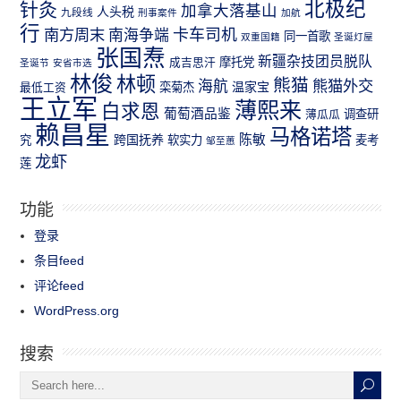
北极纪
针灸
加拿大落基山
人头税
九段线
刑事案件
加航
行
南方周末
卡车司机
南海争端
同一首歌
双重国籍
圣诞灯屋
张国焘
新疆杂技团员脱队
成吉思汗
摩托党
圣诞节
安省市选
林俊
林顿
熊猫
熊猫外交
海航
温家宝
最低工资
栾菊杰
王立军
薄熙来
白求恩
葡萄酒品鉴
薄瓜瓜
调查研
赖昌星
马格诺塔
跨国抚养
陈敏
究
软实力
麦考
邹至蕙
龙虾
莲
功能
登录
条目feed
评论feed
WordPress.org
搜索