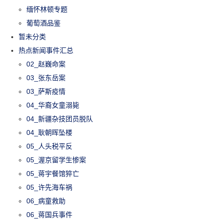
缅怀林顿专题
葡萄酒品鉴
暂未分类
热点新闻事件汇总
02_赵巍命案
03_张东岳案
03_萨斯疫情
04_华裔女童溺毙
04_新疆杂技团员脱队
04_耿朝晖坠楼
05_人头税平反
05_渥京留学生惨案
05_蒋宇餐馆猝亡
05_许先海车祸
06_病童救助
06_蒋国兵事件