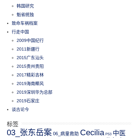
韩国研究
魁省统独
致命车祸档案
行走中国
2009中国纪行
2011新疆行
2015广东汕头
2015贵州贵阳
2017精彩吉林
2019海南椰风
2019深圳华为总部
2019石家庄
谈古论今
标签
03_张东岳案
Cecilia
中医
06_病童救助
PS3