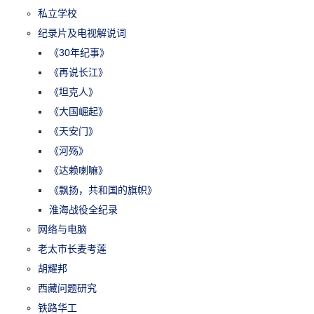
私立学校
纪录片及电视解说词
《30年纪事》
《再说长江》
《坦克人》
《大国崛起》
《天安门》
《河殇》
《达赖喇嘛》
《飘扬，共和国的旗帜》
淮海战役全纪录
网络与电脑
老太市长麦考莲
胡耀邦
西藏问题研究
铁路华工