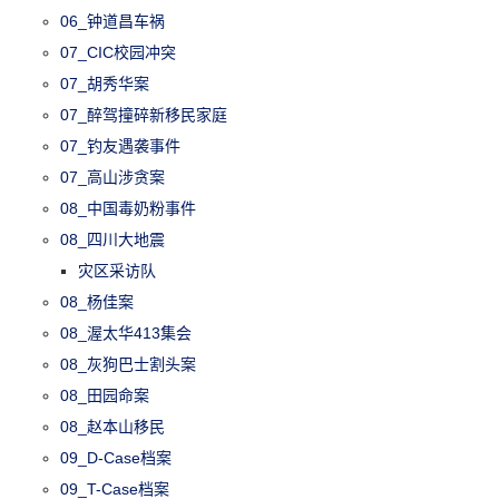
06_钟道昌车祸
07_CIC校园冲突
07_胡秀华案
07_醉驾撞碎新移民家庭
07_钓友遇袭事件
07_高山涉贪案
08_中国毒奶粉事件
08_四川大地震
灾区采访队
08_杨佳案
08_渥太华413集会
08_灰狗巴士割头案
08_田园命案
08_赵本山移民
09_D-Case档案
09_T-Case档案