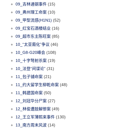
09_吉林通钢事件
(15)
09_弗州理工命案
(10)
09_甲型流感(H1N1)
(52)
09_红宝石酒楼结业
(16)
09_超市东主陈旺案
(85)
10_“太亚裔化”争议
(46)
10_G8-G20峰会
(108)
10_十字弩射杀案
(19)
10_法登“间谍论”
(31)
11_包子铺命案
(21)
11_约大留学生柳乾命案
(48)
11_韩建国命案
(50)
12_刘冠华分尸案
(27)
12_林俊遭肢解惨案
(49)
12_王立军薄熙来事件
(130)
13_南方周末风波
(14)