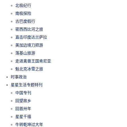
北极纪行
南极探险
古巴度假行
密西西比河之旅
直击印度达兰萨拉
美加边境刀把游
落基山旅游
走进禽兽王国肯尼亚
魁北克冰雪之旅
时事政治
星星生活专题特刊
中国专刊
回望故乡
回首卅年
星星千禧
牛转乾坤过大年