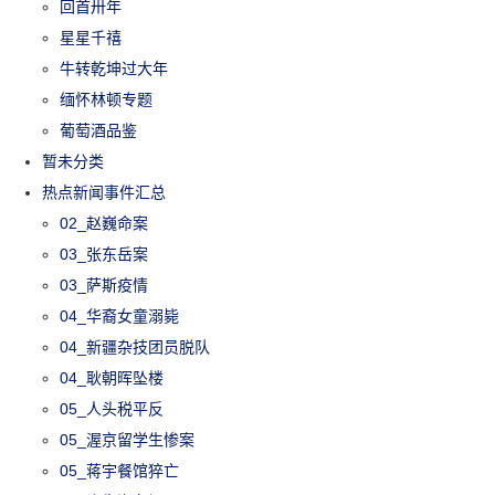
回首卅年
星星千禧
牛转乾坤过大年
缅怀林顿专题
葡萄酒品鉴
暂未分类
热点新闻事件汇总
02_赵巍命案
03_张东岳案
03_萨斯疫情
04_华裔女童溺毙
04_新疆杂技团员脱队
04_耿朝晖坠楼
05_人头税平反
05_渥京留学生惨案
05_蒋宇餐馆猝亡