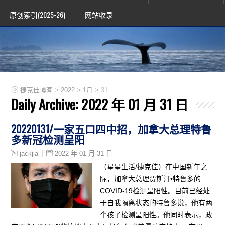
原创索引(2025-26)
网站收录
>
>
>
捷克佳博客
2022
1月
31
Daily Archive:
2022 年 01 月 31 日
20220131/一家五口四中招，加拿大总理特鲁
多新冠检测呈阳
2022 年 01 月 31 日
jackjia
（星星生活/捷克佳）在中国新年之
际，加拿大总理贾斯汀•特鲁多的
COVID-19检测呈阳性。目前已经处
于自我隔离状态的特鲁多说，他有两
个孩子检测呈阳性。他同时表示，政