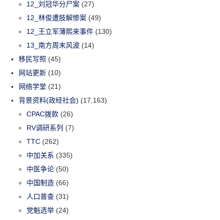
12_刘冠华分尸案
(27)
12_林俊遭肢解惨案
(49)
12_王立军薄熙来事件
(130)
13_南方周末风波
(14)
移民写照
(45)
网站更新
(10)
网络学堂
(21)
背景资料(政经社会)
(17,163)
CPAC拨款
(26)
RV调研系列
(7)
TTC
(262)
中加关系
(335)
中医争论
(50)
中国制造
(66)
人口普查
(31)
党魁选举
(24)