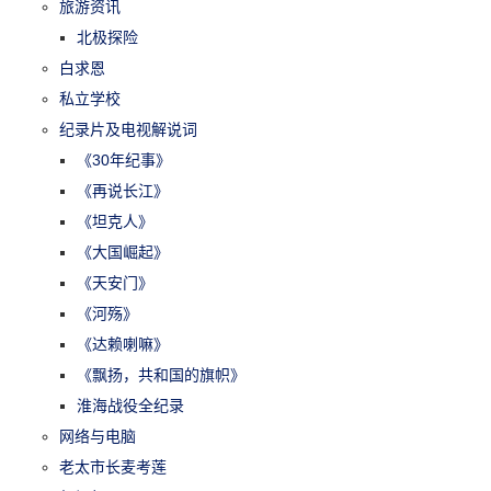
旅游资讯
北极探险
白求恩
私立学校
纪录片及电视解说词
《30年纪事》
《再说长江》
《坦克人》
《大国崛起》
《天安门》
《河殇》
《达赖喇嘛》
《飘扬，共和国的旗帜》
淮海战役全纪录
网络与电脑
老太市长麦考莲