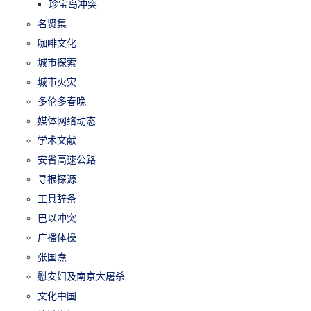
珍宝岛冲突
名贤集
咖啡文化
城市探索
城市火灾
多伦多春晚
媒体网络动态
学术文献
安省高速公路
寻根探源
工具辞条
巴以冲突
广播体操
张国焘
慰安妇及南京大屠杀
文化中国