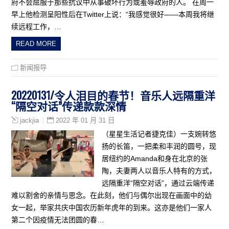
府不会屈服于那些抗议中从事破坏行为或羞辱政府的人。 在周一
早上他检测呈阳性后在Twitter上说：“我感觉很好——本周我将继
续远程工作，…
READ MORE
新闻报导
20220131/令人泪目的春节！音乐人远隔重洋
“隔空对话”传递款款深情
2022 年 01 月 31 日
jackjia
（星星生活记者捷克佳）一支婉转悠
扬的长笛，一把柔和丰润的圆号，现
居纽约的Amanda和身在北京的张
陶，夫妻两人以音乐人特有的方式，
远隔重洋“隔空对话”，通过云端传递
难以割舍的亲情与思念。在此刻，他们与偶尔出现在画面中的幼
女一起，举家共庆中国农历新年虎年的到来。这亦是他们一家人
第二个因疫情无法团圆的春…