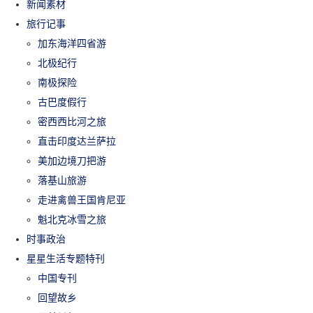
新闻素材
旅行记事
加东海洋四省游
北极纪行
南极探险
古巴度假行
密西西比河之旅
直击印度达兰萨拉
美加边境刀把游
落基山旅游
走进禽兽王国肯尼亚
魁北克冰雪之旅
时事政治
星星生活专题特刊
中国专刊
回望故乡