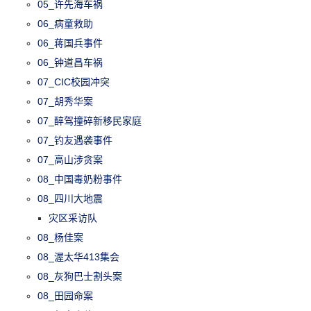
05_许先海车祸
06_病童救助
06_蒋国兵事件
06_钟道昌车祸
07_CIC校园冲突
07_胡秀华案
07_醉驾撞碎新移民家庭
07_钓友遇袭事件
07_高山涉贪案
08_中国毒奶粉事件
08_四川大地震
灾区采访队
08_杨佳案
08_渥太华413集会
08_灰狗巴士割头案
08_田园命案