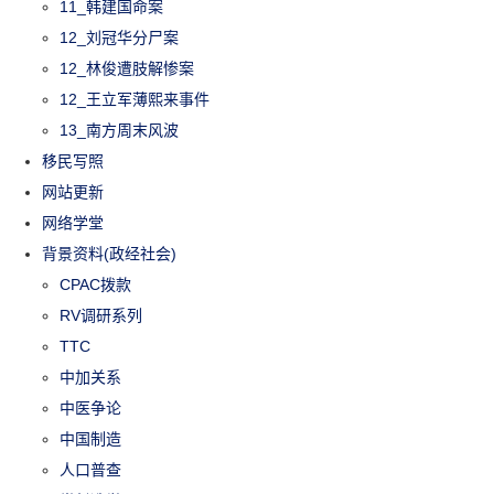
11_韩建国命案
12_刘冠华分尸案
12_林俊遭肢解惨案
12_王立军薄熙来事件
13_南方周末风波
移民写照
网站更新
网络学堂
背景资料(政经社会)
CPAC拨款
RV调研系列
TTC
中加关系
中医争论
中国制造
人口普查