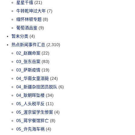
星星千禧
(21)
牛转乾坤过大年
(7)
缅怀林顿专题
(8)
葡萄酒品鉴
(9)
暂未分类
(4)
热点新闻事件汇总
(2,310)
02_赵巍命案
(22)
03_张东岳案
(83)
03_萨斯疫情
(19)
04_华裔女童溺毙
(24)
04_新疆杂技团员脱队
(6)
04_耿朝晖坠楼
(34)
05_人头税平反
(11)
05_渥京留学生惨案
(4)
05_蒋宇餐馆猝亡
(8)
05_许先海车祸
(4)