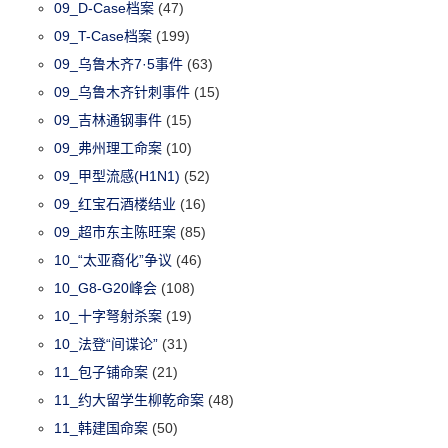
09_D-Case档案
(47)
09_T-Case档案
(199)
09_乌鲁木齐7·5事件
(63)
09_乌鲁木齐针刺事件
(15)
09_吉林通钢事件
(15)
09_弗州理工命案
(10)
09_甲型流感(H1N1)
(52)
09_红宝石酒楼结业
(16)
09_超市东主陈旺案
(85)
10_“太亚裔化”争议
(46)
10_G8-G20峰会
(108)
10_十字弩射杀案
(19)
10_法登“间谍论”
(31)
11_包子铺命案
(21)
11_约大留学生柳乾命案
(48)
11_韩建国命案
(50)