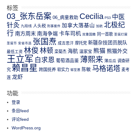
标签
03_张东岳案
Cecilia
中医
06_病童救助
PS3
北极纪
针灸
加拿大落基山
人头税
九段线
刑事案件
加航
行
南方周末
卡车司机
南海争端
同一首歌
双重国籍
圣诞灯屋
张国焘
新疆杂技团员脱队
成吉思汗
摩托党
圣诞节
安省市选
林俊
林顿
熊猫
熊猫外交
海航
温家宝
最低工资
栾菊杰
王立军
薄熙来
白求恩
葡萄酒品鉴
薄瓜瓜
调查研
赖昌星
马格诺塔
跨国抚养
陈敏
究
软实力
麦考
邹至蕙
龙虾
莲
功能
登录
条目feed
评论feed
WordPress.org