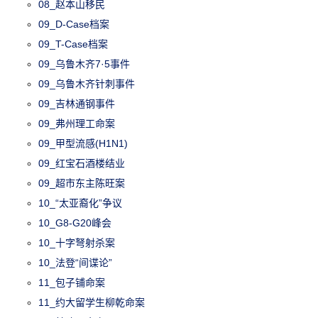
08_赵本山移民
09_D-Case档案
09_T-Case档案
09_乌鲁木齐7·5事件
09_乌鲁木齐针刺事件
09_吉林通钢事件
09_弗州理工命案
09_甲型流感(H1N1)
09_红宝石酒楼结业
09_超市东主陈旺案
10_“太亚裔化”争议
10_G8-G20峰会
10_十字弩射杀案
10_法登“间谍论”
11_包子铺命案
11_约大留学生柳乾命案