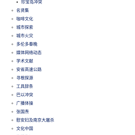
珍宝岛冲突
名贤集
咖啡文化
城市探索
城市火灾
多伦多春晚
媒体网络动态
学术文献
安省高速公路
寻根探源
工具辞条
巴以冲突
广播体操
张国焘
慰安妇及南京大屠杀
文化中国