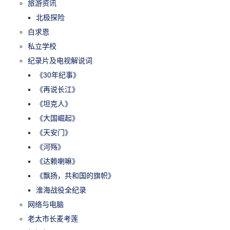
旅游资讯
北极探险
白求恩
私立学校
纪录片及电视解说词
《30年纪事》
《再说长江》
《坦克人》
《大国崛起》
《天安门》
《河殇》
《达赖喇嘛》
《飘扬，共和国的旗帜》
淮海战役全纪录
网络与电脑
老太市长麦考莲