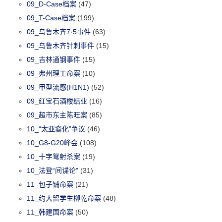
09_D-Case档案
(47)
09_T-Case档案
(199)
09_乌鲁木齐7·5事件
(63)
09_乌鲁木齐针刺事件
(15)
09_吉林通钢事件
(15)
09_弗州理工命案
(10)
09_甲型流感(H1N1)
(52)
09_红宝石酒楼结业
(16)
09_超市东主陈旺案
(85)
10_“太亚裔化”争议
(46)
10_G8-G20峰会
(108)
10_十字弩射杀案
(19)
10_法登“间谍论”
(31)
11_包子铺命案
(21)
11_约大留学生柳乾命案
(48)
11_韩建国命案
(50)