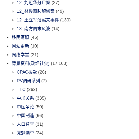
12_刘冠华分尸案
(27)
12_林俊遭肢解惨案
(49)
12_王立军薄熙来事件
(130)
13_南方周末风波
(14)
移民写照
(45)
网站更新
(10)
网络学堂
(21)
背景资料(政经社会)
(17,163)
CPAC拨款
(26)
RV调研系列
(7)
TTC
(262)
中加关系
(335)
中医争论
(50)
中国制造
(66)
人口普查
(31)
党魁选举
(24)