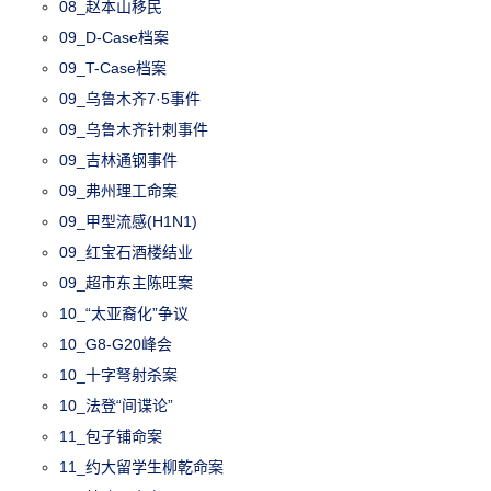
08_赵本山移民
09_D-Case档案
09_T-Case档案
09_乌鲁木齐7·5事件
09_乌鲁木齐针刺事件
09_吉林通钢事件
09_弗州理工命案
09_甲型流感(H1N1)
09_红宝石酒楼结业
09_超市东主陈旺案
10_“太亚裔化”争议
10_G8-G20峰会
10_十字弩射杀案
10_法登“间谍论”
11_包子铺命案
11_约大留学生柳乾命案