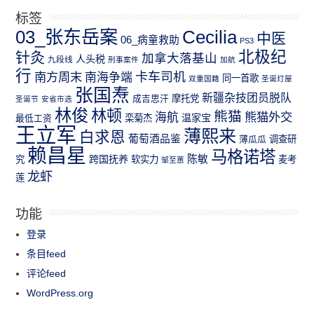
标签
03_张东岳案
Cecilia
中医
06_病童救助
PS3
北极纪
针灸
加拿大落基山
人头税
九段线
刑事案件
加航
行
南方周末
卡车司机
南海争端
同一首歌
双重国籍
圣诞灯屋
张国焘
新疆杂技团员脱队
成吉思汗
摩托党
圣诞节
安省市选
林俊
林顿
熊猫
熊猫外交
海航
温家宝
最低工资
栾菊杰
王立军
薄熙来
白求恩
葡萄酒品鉴
薄瓜瓜
调查研
赖昌星
马格诺塔
跨国抚养
陈敏
究
软实力
麦考
邹至蕙
龙虾
莲
功能
登录
条目feed
评论feed
WordPress.org