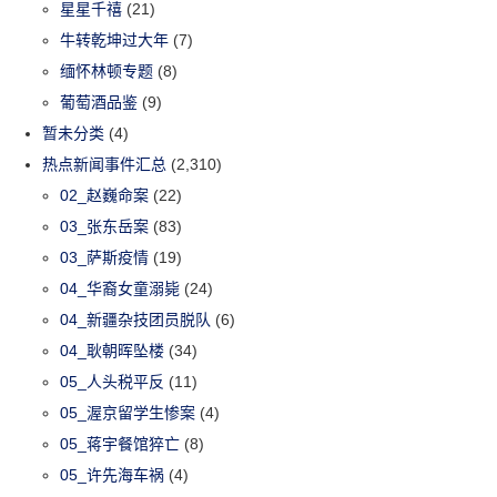
星星千禧
(21)
牛转乾坤过大年
(7)
缅怀林顿专题
(8)
葡萄酒品鉴
(9)
暂未分类
(4)
热点新闻事件汇总
(2,310)
02_赵巍命案
(22)
03_张东岳案
(83)
03_萨斯疫情
(19)
04_华裔女童溺毙
(24)
04_新疆杂技团员脱队
(6)
04_耿朝晖坠楼
(34)
05_人头税平反
(11)
05_渥京留学生惨案
(4)
05_蒋宇餐馆猝亡
(8)
05_许先海车祸
(4)