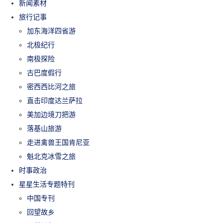
新闻素材
旅行记事
加东海洋四省游
北极纪行
南极探险
古巴度假行
密西西比河之旅
直击印度达兰萨拉
美加边境刀把游
落基山旅游
走进禽兽王国肯尼亚
魁北克冰雪之旅
时事政治
星星生活专题特刊
中国专刊
回望故乡