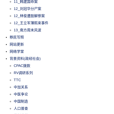
11_韩建国命案
12_刘冠华分尸案
12_林俊遭肢解惨案
12_王立军薄熙来事件
13_南方周末风波
移民写照
网站更新
网络学堂
背景资料(政经社会)
CPAC拨款
RV调研系列
TTC
中加关系
中医争论
中国制造
人口普查