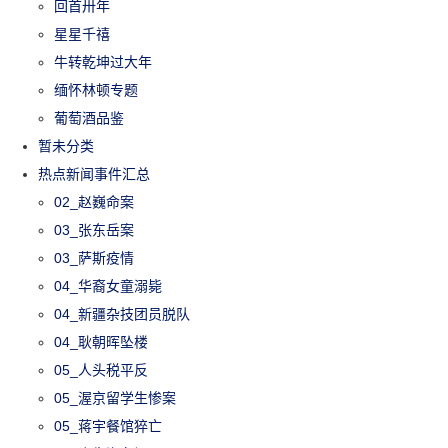
回首卅年
星星千禧
牛转乾坤过大年
缅怀林顿专题
葡萄酒品鉴
暂未分类
热点新闻事件汇总
02_赵巍命案
03_张东岳案
03_萨斯疫情
04_华裔女童溺毙
04_新疆杂技团员脱队
04_耿朝晖坠楼
05_人头税平反
05_渥京留学生惨案
05_蒋宇餐馆猝亡