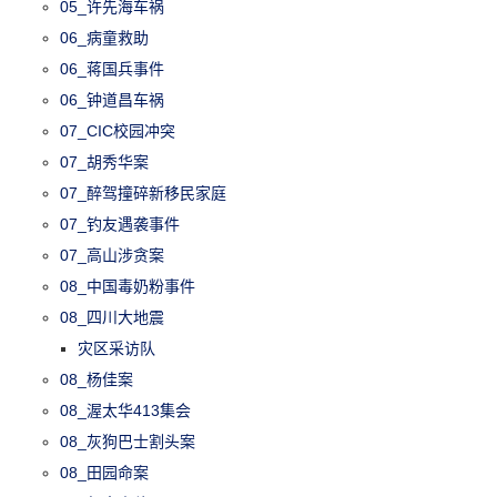
05_许先海车祸
06_病童救助
06_蒋国兵事件
06_钟道昌车祸
07_CIC校园冲突
07_胡秀华案
07_醉驾撞碎新移民家庭
07_钓友遇袭事件
07_高山涉贪案
08_中国毒奶粉事件
08_四川大地震
灾区采访队
08_杨佳案
08_渥太华413集会
08_灰狗巴士割头案
08_田园命案