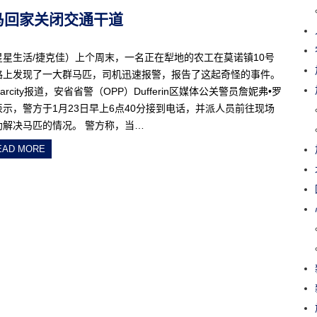
赶马回家关闭交通干道
星星生活/捷克佳）上个周末，一名正在犁地的农工在莫诺镇10号
路上发现了一大群马匹，司机迅速报警，报告了这起奇怪的事件。
arcity报道，安省省警（OPP）Dufferin区媒体公关警员詹妮弗•罗
表示，警方于1月23日早上6点40分接到电话，并派人员前往现场
助解决马匹的情况。 警方称，当…
EAD MORE