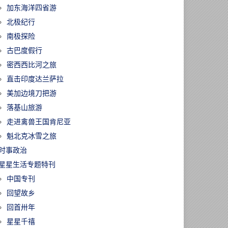
加东海洋四省游
北极纪行
南极探险
古巴度假行
密西西比河之旅
直击印度达兰萨拉
美加边境刀把游
落基山旅游
走进禽兽王国肯尼亚
魁北克冰雪之旅
时事政治
星星生活专题特刊
中国专刊
回望故乡
回首卅年
星星千禧