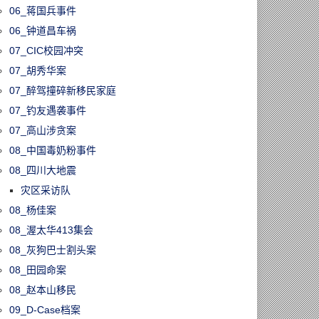
06_蒋国兵事件
06_钟道昌车祸
07_CIC校园冲突
07_胡秀华案
07_醉驾撞碎新移民家庭
07_钓友遇袭事件
07_高山涉贪案
08_中国毒奶粉事件
08_四川大地震
灾区采访队
08_杨佳案
08_渥太华413集会
08_灰狗巴士割头案
08_田园命案
08_赵本山移民
09_D-Case档案