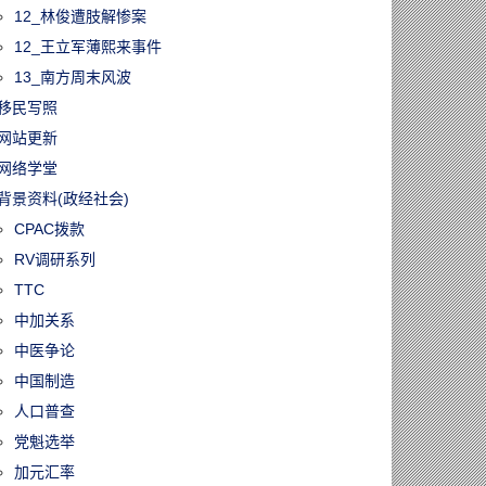
12_林俊遭肢解惨案
12_王立军薄熙来事件
13_南方周末风波
移民写照
网站更新
网络学堂
背景资料(政经社会)
CPAC拨款
RV调研系列
TTC
中加关系
中医争论
中国制造
人口普查
党魁选举
加元汇率