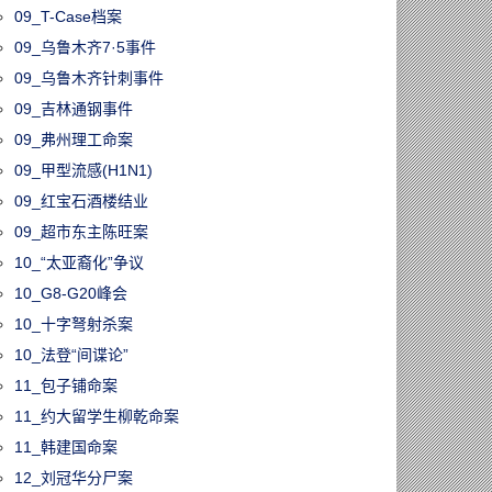
09_T-Case档案
09_乌鲁木齐7·5事件
09_乌鲁木齐针刺事件
09_吉林通钢事件
09_弗州理工命案
09_甲型流感(H1N1)
09_红宝石酒楼结业
09_超市东主陈旺案
10_“太亚裔化”争议
10_G8-G20峰会
10_十字弩射杀案
10_法登“间谍论”
11_包子铺命案
11_约大留学生柳乾命案
11_韩建国命案
12_刘冠华分尸案