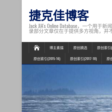
捷克佳博客
Jack JIA's Online Data
录部分文章仅在于提供多方视角，并不代表博主观
博主素描
原创摘选
原创索引(20
原创索引(2015-16)
原创索引(2017-18)
原创