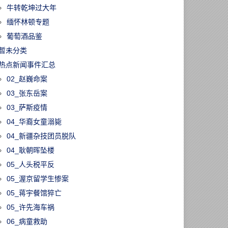
牛转乾坤过大年
缅怀林顿专题
葡萄酒品鉴
暂未分类
热点新闻事件汇总
02_赵巍命案
03_张东岳案
03_萨斯疫情
04_华裔女童溺毙
04_新疆杂技团员脱队
04_耿朝晖坠楼
05_人头税平反
05_渥京留学生惨案
05_蒋宇餐馆猝亡
05_许先海车祸
06_病童救助