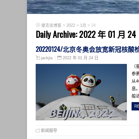
>
>
>
捷克佳博客
2022
1月
24
Daily Archive:
2022 年 01 月 24
20220124/北京冬奥会放宽新冠
2022 年 01 月 24 日
jackjia
（
参赛
从
息。
般
R
新闻报导