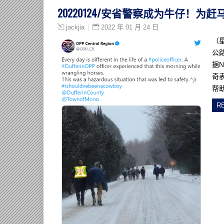
20220124/安省警察成为牛仔！为
2022 年 01 月 24 日
jackjia
（
公
据N
奇
帮
R