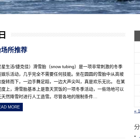
 日
雪胎场所推荐
星生活/捷克佳）滑雪胎（snow tubing）是一项非常刺激的冬季
庭娱乐活动，几乎完全不需要任何技能。坐在圆圆的雪胎中从高坡
势旋转而下，一边手舞足蹈，一边大声尖叫，真是欢乐无比。 在某
程度上，滑雪胎基本上是靠天赏饭的一项冬季活动，一些场地可以
无天然降雪时进行人工造雪。尽管各地的限制条件…
EAD MORE
« 
分