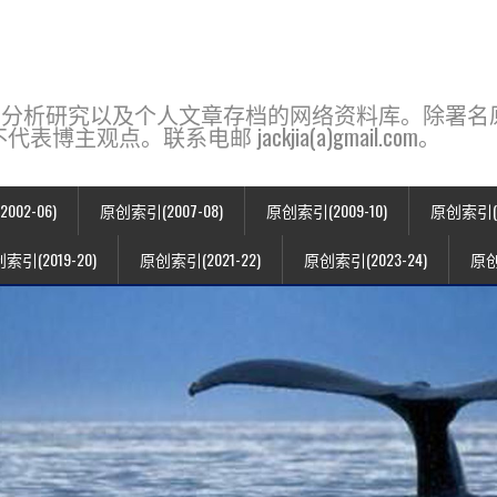
base，一个用于新闻分析研究以及个人文章存档的网络资料库。除
点。联系电邮 jackjia(a)gmail.com。
02-06)
原创索引(2007-08)
原创索引(2009-10)
原创索引(20
索引(2019-20)
原创索引(2021-22)
原创索引(2023-24)
原创