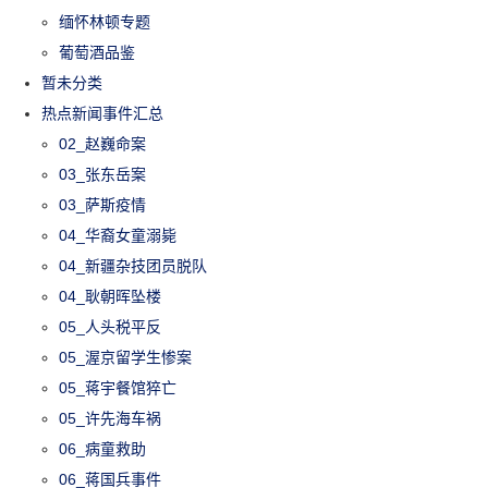
缅怀林顿专题
葡萄酒品鉴
暂未分类
热点新闻事件汇总
02_赵巍命案
03_张东岳案
03_萨斯疫情
04_华裔女童溺毙
04_新疆杂技团员脱队
04_耿朝晖坠楼
05_人头税平反
05_渥京留学生惨案
05_蒋宇餐馆猝亡
05_许先海车祸
06_病童救助
06_蒋国兵事件