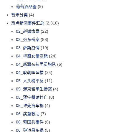
葡萄酒品鉴
(9)
暂未分类
(4)
热点新闻事件汇总
(2,310)
02_赵巍命案
(22)
03_张东岳案
(83)
03_萨斯疫情
(19)
04_华裔女童溺毙
(24)
04_新疆杂技团员脱队
(6)
04_耿朝晖坠楼
(34)
05_人头税平反
(11)
05_渥京留学生惨案
(4)
05_蒋宇餐馆猝亡
(8)
05_许先海车祸
(4)
06_病童救助
(7)
06_蒋国兵事件
(6)
06_钟道昌车祸
(5)