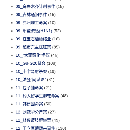
09_乌鲁木齐针刺事件
(15)
09_吉林通钢事件
(15)
09_弗州理工命案
(10)
09_甲型流感(H1N1)
(52)
09_红宝石酒楼结业
(16)
09_超市东主陈旺案
(85)
10_“太亚裔化”争议
(46)
10_G8-G20峰会
(108)
10_十字弩射杀案
(19)
10_法登“间谍论”
(31)
11_包子铺命案
(21)
11_约大留学生柳乾命案
(48)
11_韩建国命案
(50)
12_刘冠华分尸案
(27)
12_林俊遭肢解惨案
(49)
12_王立军薄熙来事件
(130)