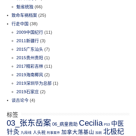
魁省统独
(66)
致命车祸档案
(25)
行走中国
(38)
2009中国纪行
(11)
2011新疆行
(3)
2015广东汕头
(7)
2015贵州贵阳
(1)
2017精彩吉林
(11)
2019海南椰风
(2)
2019深圳华为总部
(1)
2019石家庄
(2)
谈古论今
(4)
标签
03_张东岳案
Cecilia
中医
06_病童救助
PS3
北极纪
针灸
加拿大落基山
人头税
九段线
刑事案件
加航