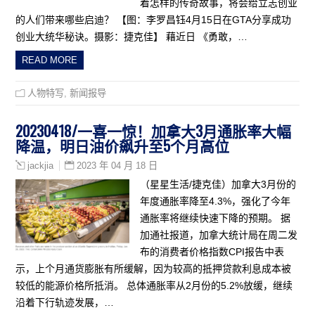
着怎样的传奇故事，将会给立志创业
的人们带来哪些启迪？ 【图：李罗昌钰4月15日在GTA分享成功
创业大统华秘诀。摄影：捷克佳】 藉近日 《勇敢，…
READ MORE
人物特写
,
新闻报导
20230418/一喜一惊！加拿大3月通胀率大幅
降温，明日油价飙升至5个月高位
2023 年 04 月 18 日
jackjia
（星星生活/捷克佳）加拿大3月份的
年度通胀率降至4.3%，强化了今年
通胀率将继续快速下降的预期。 据
加通社报道，加拿大统计局在周二发
布的消费者价格指数CPI报告中表
示，上个月通货膨胀有所缓解，因为较高的抵押贷款利息成本被
较低的能源价格所抵消。 总体通胀率从2月份的5.2%放缓，继续
沿着下行轨迹发展，…