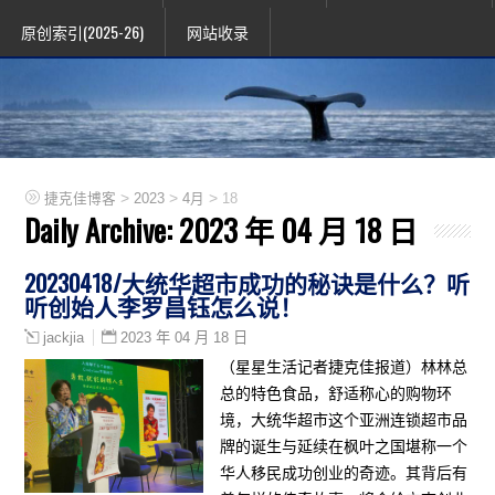
原创索引(2025-26)
网站收录
>
>
>
捷克佳博客
2023
4月
18
Daily Archive:
2023 年 04 月 18 日
20230418/大统华超市成功的秘诀是什么？听
听创始人李罗昌钰怎么说！
2023 年 04 月 18 日
jackjia
（星星生活记者捷克佳报道）林林总
总的特色食品，舒适称心的购物环
境，大统华超市这个亚洲连锁超市品
牌的诞生与延续在枫叶之国堪称一个
华人移民成功创业的奇迹。其背后有