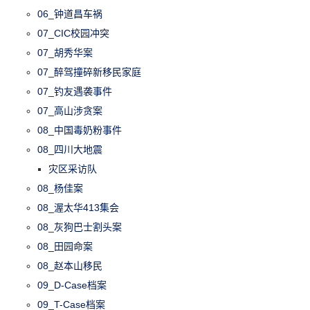
06_钟道昌车祸
07_CIC校园冲突
07_胡秀华案
07_醉驾撞碎新移民家庭
07_钓友遇袭事件
07_高山涉贪案
08_中国毒奶粉事件
08_四川大地震
灾区采访队
08_杨佳案
08_渥太华413集会
08_灰狗巴士割头案
08_田园命案
08_赵本山移民
09_D-Case档案
09_T-Case档案