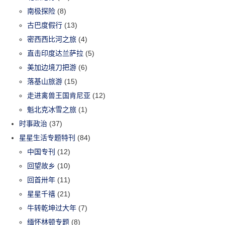
南极探险
(8)
古巴度假行
(13)
密西西比河之旅
(4)
直击印度达兰萨拉
(5)
美加边境刀把游
(6)
落基山旅游
(15)
走进禽兽王国肯尼亚
(12)
魁北克冰雪之旅
(1)
时事政治
(37)
星星生活专题特刊
(84)
中国专刊
(12)
回望故乡
(10)
回首卅年
(11)
星星千禧
(21)
牛转乾坤过大年
(7)
缅怀林顿专题
(8)