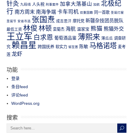
北极纪
针灸
加拿大落基山
人头税
九段线
刑事案件
加航
行
南方周末
卡车司机
南海争端
同一首歌
双重国籍
圣诞灯屋
张国焘
新疆杂技团员脱队
成吉思汗
摩托党
圣诞节
安省市选
林俊
林顿
熊猫
熊猫外交
海航
温家宝
最低工资
栾菊杰
王立军
薄熙来
白求恩
葡萄酒品鉴
薄瓜瓜
调查研
赖昌星
马格诺塔
跨国抚养
陈敏
究
软实力
麦考
邹至蕙
龙虾
莲
功能
登录
条目feed
评论feed
WordPress.org
搜索