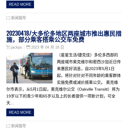
READ MORE
新闻报导
20230418/大多伦多地区两座城市推出惠民措
施，部分乘客搭乘公交车免费
2023 年 04 月 18 日
jackjia
（星星生活/捷克佳）多伦多西部的
两座城市奥克维尔和密西沙加近日传
来惠民好消息，自2023年5月1日
起，将针对针对不同年龄的乘客群体
实施免费或减价搭乘公交。 奥克维
尔市表示，从5月1日起，奥克维尔公交（Oakville Transitt）将为
19岁以下的青少年和65岁以及上的长者提供一项新计划，可全
天…
READ MORE
新闻报导