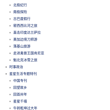
北极纪行
南极探险
古巴度假行
密西西比河之旅
直击印度达兰萨拉
美加边境刀把游
落基山旅游
走进禽兽王国肯尼亚
魁北克冰雪之旅
时事政治
星星生活专题特刊
中国专刊
回望故乡
回首卅年
星星千禧
牛转乾坤过大年