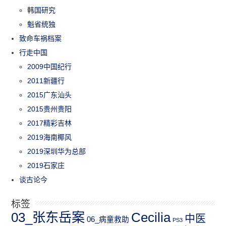
韩国研究
魁省统独
致命车祸档案
行走中国
2009中国纪行
2011新疆行
2015广东汕头
2015贵州贵阳
2017精彩吉林
2019海南椰风
2019深圳华为总部
2019石家庄
谈古论今
标签
03_张东岳案
Cecilia
中医
06_病童救助
PS3