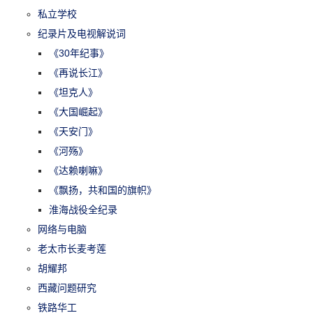
私立学校
纪录片及电视解说词
《30年纪事》
《再说长江》
《坦克人》
《大国崛起》
《天安门》
《河殇》
《达赖喇嘛》
《飘扬，共和国的旗帜》
淮海战役全纪录
网络与电脑
老太市长麦考莲
胡耀邦
西藏问题研究
铁路华工