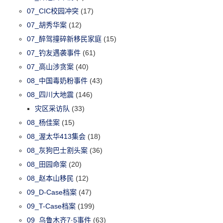
07_CIC校园冲突
(17)
07_胡秀华案
(12)
07_醉驾撞碎新移民家庭
(15)
07_钓友遇袭事件
(61)
07_高山涉贪案
(40)
08_中国毒奶粉事件
(43)
08_四川大地震
(146)
灾区采访队
(33)
08_杨佳案
(15)
08_渥太华413集会
(18)
08_灰狗巴士割头案
(36)
08_田园命案
(20)
08_赵本山移民
(12)
09_D-Case档案
(47)
09_T-Case档案
(199)
09_乌鲁木齐7·5事件
(63)