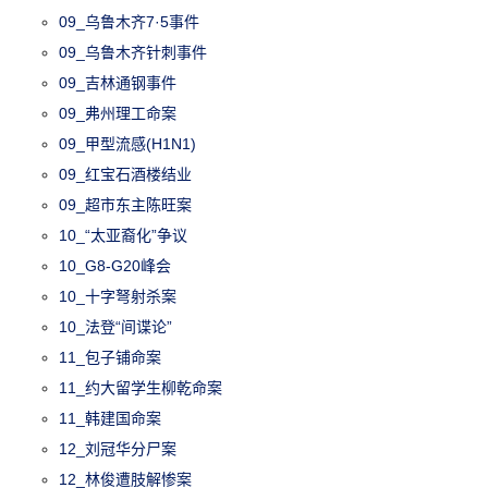
09_乌鲁木齐7·5事件
09_乌鲁木齐针刺事件
09_吉林通钢事件
09_弗州理工命案
09_甲型流感(H1N1)
09_红宝石酒楼结业
09_超市东主陈旺案
10_“太亚裔化”争议
10_G8-G20峰会
10_十字弩射杀案
10_法登“间谍论”
11_包子铺命案
11_约大留学生柳乾命案
11_韩建国命案
12_刘冠华分尸案
12_林俊遭肢解惨案