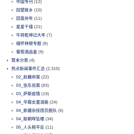
中国专刊
(12)
回望故乡
(10)
回首卅年
(11)
星星千禧
(21)
牛转乾坤过大年
(7)
缅怀林顿专题
(8)
葡萄酒品鉴
(9)
暂未分类
(4)
热点新闻事件汇总
(2,310)
02_赵巍命案
(22)
03_张东岳案
(83)
03_萨斯疫情
(19)
04_华裔女童溺毙
(24)
04_新疆杂技团员脱队
(6)
04_耿朝晖坠楼
(34)
05_人头税平反
(11)