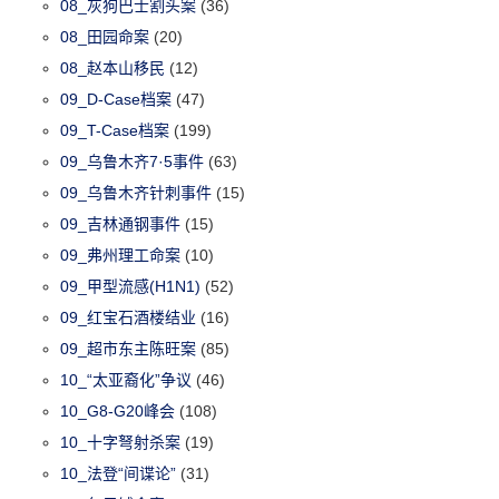
08_灰狗巴士割头案
(36)
08_田园命案
(20)
08_赵本山移民
(12)
09_D-Case档案
(47)
09_T-Case档案
(199)
09_乌鲁木齐7·5事件
(63)
09_乌鲁木齐针刺事件
(15)
09_吉林通钢事件
(15)
09_弗州理工命案
(10)
09_甲型流感(H1N1)
(52)
09_红宝石酒楼结业
(16)
09_超市东主陈旺案
(85)
10_“太亚裔化”争议
(46)
10_G8-G20峰会
(108)
10_十字弩射杀案
(19)
10_法登“间谍论”
(31)