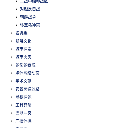
二战中缅印战区
对越反击战
朝鲜战争
珍宝岛冲突
名贤集
咖啡文化
城市探索
城市火灾
多伦多春晚
媒体网络动态
学术文献
安省高速公路
寻根探源
工具辞条
巴以冲突
广播体操