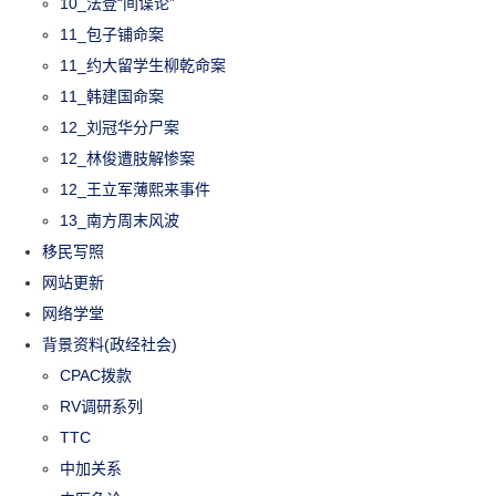
10_法登“间谍论”
11_包子铺命案
11_约大留学生柳乾命案
11_韩建国命案
12_刘冠华分尸案
12_林俊遭肢解惨案
12_王立军薄熙来事件
13_南方周末风波
移民写照
网站更新
网络学堂
背景资料(政经社会)
CPAC拨款
RV调研系列
TTC
中加关系