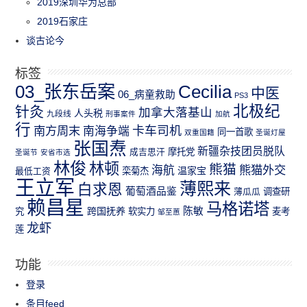
2019深圳华为总部
2019石家庄
谈古论今
标签
03_张东岳案
Cecilia
中医
06_病童救助
PS3
北极纪
针灸
加拿大落基山
人头税
九段线
刑事案件
加航
行
南方周末
卡车司机
南海争端
同一首歌
双重国籍
圣诞灯屋
张国焘
新疆杂技团员脱队
成吉思汗
摩托党
圣诞节
安省市选
林俊
林顿
熊猫
熊猫外交
海航
温家宝
最低工资
栾菊杰
王立军
薄熙来
白求恩
葡萄酒品鉴
薄瓜瓜
调查研
赖昌星
马格诺塔
跨国抚养
陈敏
究
软实力
麦考
邹至蕙
龙虾
莲
功能
登录
条目feed