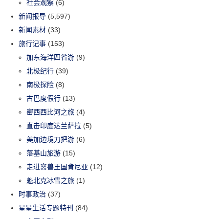
社会观察
(6)
新闻报导
(5,597)
新闻素材
(33)
旅行记事
(153)
加东海洋四省游
(9)
北极纪行
(39)
南极探险
(8)
古巴度假行
(13)
密西西比河之旅
(4)
直击印度达兰萨拉
(5)
美加边境刀把游
(6)
落基山旅游
(15)
走进禽兽王国肯尼亚
(12)
魁北克冰雪之旅
(1)
时事政治
(37)
星星生活专题特刊
(84)