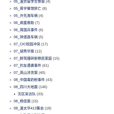
05_渥京留学生惨案
(4)
05_蒋宇餐馆猝亡
(8)
05_许先海车祸
(4)
06_病童救助
(7)
06_蒋国兵事件
(6)
06_钟道昌车祸
(5)
07_CIC校园冲突
(17)
07_胡秀华案
(12)
07_醉驾撞碎新移民家庭
(15)
07_钓友遇袭事件
(61)
07_高山涉贪案
(40)
08_中国毒奶粉事件
(43)
08_四川大地震
(146)
灾区采访队
(33)
08_杨佳案
(15)
08_渥太华413集会
(18)