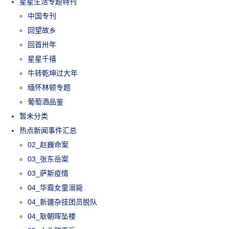
星星生活专题特刊
中国专刊
回望故乡
回首卅年
星星千禧
牛转乾坤过大年
缅怀林顿专题
葡萄酒品鉴
暂未分类
热点新闻事件汇总
02_赵巍命案
03_张东岳案
03_萨斯疫情
04_华裔女童溺毙
04_新疆杂技团员脱队
04_耿朝晖坠楼