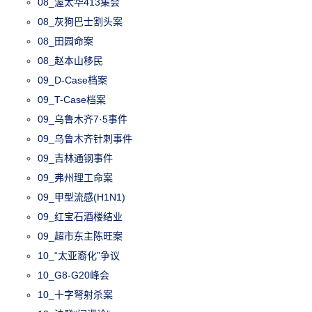
08_渥太华413集会
08_灰狗巴士割头案
08_田园命案
08_赵本山移民
09_D-Case档案
09_T-Case档案
09_乌鲁木齐7·5事件
09_乌鲁木齐针刺事件
09_吉林通钢事件
09_弗州理工命案
09_甲型流感(H1N1)
09_红宝石酒楼结业
09_超市东主陈旺案
10_“太亚裔化”争议
10_G8-G20峰会
10_十字弩射杀案