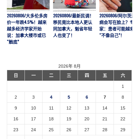
20260806/大多伦多房
20260806/最新民调！
20260806/阿尔茨海
价一年跌4.5%！越来
移民竟比本地人更认
病会写在脸上？专
越多经济学家开始
同加拿大，魁省年轻
家：患者可能越来越
说：加拿大楼市或已
人也变了！
“不像自己”！
“触底”
2026年 8月
日
一
二
三
四
五
六
1
2
3
4
5
6
7
8
9
10
11
12
13
14
15
16
17
18
19
20
21
22
23
24
25
26
27
28
29