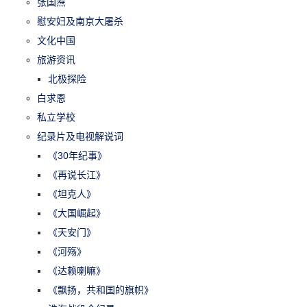
张国焘
慰安妇及南京大屠杀
文化中国
旅游资讯
北极探险
白求恩
私立学校
纪录片及电视解说词
《30年纪事》
《再说长江》
《坦克人》
《大国崛起》
《天安门》
《河殇》
《达赖喇嘛》
《飘扬，共和国的旗帜》