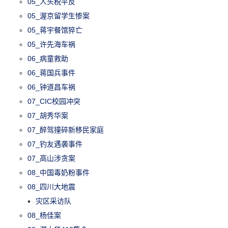
05_人头税平反
05_渥京留学生惨案
05_蒋宇餐馆猝亡
05_许先海车祸
06_病童救助
06_蒋国兵事件
06_钟道昌车祸
07_CIC校园冲突
07_胡秀华案
07_醉驾撞碎新移民家庭
07_钓友遇袭事件
07_高山涉贪案
08_中国毒奶粉事件
08_四川大地震
灾区采访队
08_杨佳案