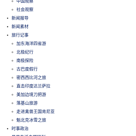
中国观察
社会观察
新闻报导
新闻素材
旅行记事
加东海洋四省游
北极纪行
南极探险
古巴度假行
密西西比河之旅
直击印度达兰萨拉
美加边境刀把游
落基山旅游
走进禽兽王国肯尼亚
魁北克冰雪之旅
时事政治