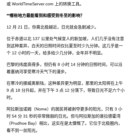
或 WorldTimeServer.com 上的转换工具。
**哪些地方最能看到和感受到冬至的影响？
12 月 21 日，你离北极越近，日光就会急剧减少。
位于赤道以北 137 公里处气候宜人的新加坡，人们几乎没有注意
到这种差异，白天的日照时间仅比夏至时少九分钟。这几乎是一
个 12 小时的一天，给多给少几分钟，全年并不明显。
巴黎的纬度高得多，但仍有 8 小时 14 分钟的日照时间，可以沿
着塞纳河享受寒冷天气下的漫步。
在寒冷的挪威奥斯陆，这种差异更为明显，那里的太阳将在上午
9 点 18 分升起，并在下午 3 点 12 分落下，导致日光不足六个小
时。
阿拉斯加诺姆（Nome）的居民将被剥夺更多的阳光，只有 3 小
时 54 分 31 秒的非常微弱的日光。但与阿拉斯加的普拉德霍湾
（Prudhoe Bay）相比，这实在是太慷慨了。它位于北极圈内，
看不到一丝阳光。