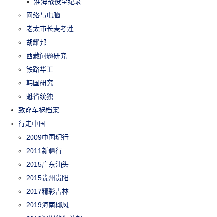
淮海战役全纪录
网络与电脑
老太市长麦考莲
胡耀邦
西藏问题研究
铁路华工
韩国研究
魁省统独
致命车祸档案
行走中国
2009中国纪行
2011新疆行
2015广东汕头
2015贵州贵阳
2017精彩吉林
2019海南椰风