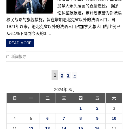
加拿大永久居留的直接途径。 据多
伦多星报报道，该计划被誉为新法语
移民战略的旗舰措施，旨在增加魁北克省以外的法语人口，自
1971年以来，魁北克省以外的法语人口占加拿大总人口的比例已
从6.1%下降到今天的3….
READ MORE
新闻报导
1
2
3
»
2024年 8月
日
一
二
三
四
五
六
1
2
3
4
5
6
7
8
9
10
11
12
13
14
15
16
17