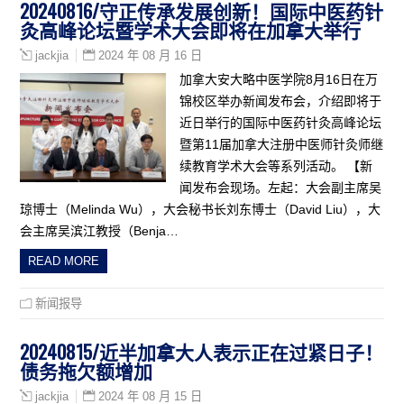
20240816/守正传承发展创新！国际中医药针
灸高峰论坛暨学术大会即将在加拿大举行
2024 年 08 月 16 日
jackjia
加拿大安大略中医学院8月16日在万
锦校区举办新闻发布会，介绍即将于
近日举行的国际中医药针灸高峰论坛
暨第11届加拿大注册中医师针灸师继
续教育学术大会等系列活动。 【新
闻发布会现场。左起：大会副主席吴
琼博士（Melinda Wu），大会秘书长刘东博士（David Liu），大
会主席吴滨江教授（Benja…
READ MORE
新闻报导
20240815/近半加拿大人表示正在过紧日子！
债务拖欠额增加
2024 年 08 月 15 日
jackjia