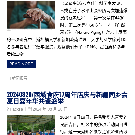
（星星生活/捷克佳）科学家发现，
人类在分子水平上会经历两次加速爆
发的衰老过程——第一次是在44岁
时，第二次是在60岁时。 在《自然
衰老》（Nature Aging）杂志上发表
的一项研究中，斯坦福大学和新加坡南洋理工大学的科学家对108
名参与者进行了数年跟踪，观察他们分子（RNA、蛋白质和参与
者微生物…
READ MORE
新闻报导
20240820/西域食府17周年店庆与新疆同乡会
夏日嘉年华共襄盛举
2024 年 08 月 20 日
jackjia
2024年8月18日，是备受华人喜爱的
良辰吉日，社区中的多项活动同日进
行。这一天对知名餐饮连锁企业西域