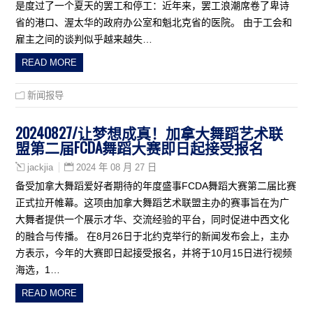
是度过了一个夏天的罢工和停工：近年来，罢工浪潮席卷了卑诗
省的港口、渥太华的政府办公室和魁北克省的医院。 由于工会和
雇主之间的谈判似乎越来越失…
READ MORE
新闻报导
20240827/让梦想成真！加拿大舞蹈艺术联
盟第二届FCDA舞蹈大赛即日起接受报名
2024 年 08 月 27 日
jackjia
备受加拿大舞蹈爱好者期待的年度盛事FCDA舞蹈大赛第二届比赛
正式拉开帷幕。这项由加拿大舞蹈艺术联盟主办的赛事旨在为广
大舞者提供一个展示才华、交流经验的平台，同时促进中西文化
的融合与传播。 在8月26日于北约克举行的新闻发布会上，主办
方表示，今年的大赛即日起接受报名，并将于10月15日进行视频
海选，1…
READ MORE