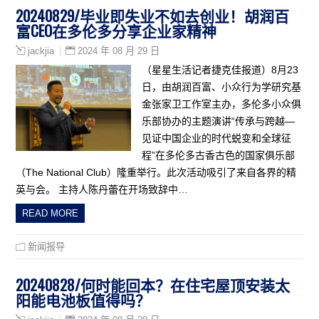
20240829/毕业即失业不如去创业！胡润百
富CEO在多伦多分享企业家精神
2024 年 08 月 29 日
jackjia
（星星生活记者捷克佳报道）8月23
日，由胡润百富、小众行为学研究基
金张家卫工作室主办，多伦多小众俱
乐部协办的主题演讲“传承与跨越—
见证中国企业的时代蜕变和全球征
程”在多伦多古香古色的国家俱乐部
（The National Club）隆重举行。此次活动吸引了来自各界的精
英与会。 主持人陈丹蕾在开场致辞中…
READ MORE
新闻报导
20240828/何时能回本？在住宅屋顶安装太
阳能电池板值得吗？