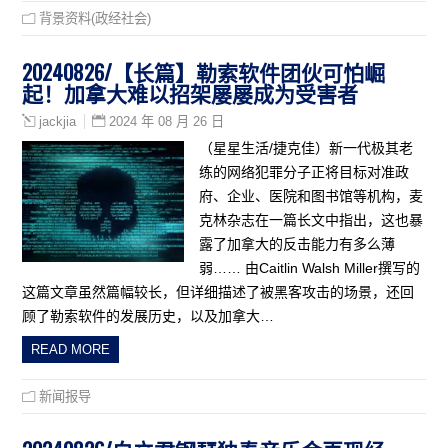
背景资料(政经社会)
20240826/【长篇】勒索软件团伙可怕崛
起！加拿大难以招架屡屡成为受害者
2024 年 08 月 26 日
jackjia
（星星生活/捷克佳）新一代极其老
练的网络犯罪分子正将目标对准政
府、企业、医院和图书馆等机构，麦
克林杂志在一篇长文中指出，这也暴
露了加拿大的反击能力有多么薄
弱…… 由Caitlin Walsh Miller撰写的
这篇文章虽然篇幅较长，但详细描述了被黑客攻击的场景，还回
顾了勒索软件的发展历史，以及加拿大…
READ MORE
新闻报导