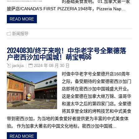
的基础美食发明。 01.加拿大第一家
披萨店/CANADA’S FIRST PIZZERIA 1948年，Pizzeria Nap…
READ MORE
新闻报导
20240830/终于来啦！中华老字号全聚德落
户密西沙加中国城！萌宝鸭66
2024 年 08 月 30 日
jackjia
时值中华老字号全聚德开店160周年
之际，备受期待的全聚德密西沙加门
店即将在密西沙加中国城盛大开业。
这是全聚德在加拿大继万锦、温哥华
和渥太华之后的第四家门店。全聚德
将其享誉全球的烤鸭技艺和中式美食
带到密西沙加，为当地的美食爱好者提供更为丰富的中式美食体
验。 作为加拿大著名的中国文化地标，密西沙加中国城…
READ MORE