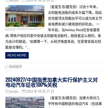
2024 年 08 月 28 日
jackjia
（星星生活/捷克佳）过去十年来，
太阳能电池板的成本大幅下降，因此
住宅屋顶太阳能似乎可以成为房主节
省电费和减少碳排放的好机会。 一
年半前，当Ashley Reid在安省基奇
纳-滑铁卢地区的家中安装太阳能电池板时，她就是这么想的。身
为会计的她说，“如果算一下，从经济角度来说，在家里安装太阳
能是合理的。”…
READ MORE
新闻报导
20240827/中国指责加拿大实行保护主义对
电动汽车征收100%关税
2024 年 08 月 27 日
jackjia
（星星生活/捷克佳）加拿大将对几
乎所有中国制造的电动汽车（包括某