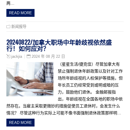
两…
READ MORE
新闻报导
20240822/加拿大职场中年龄歧视依然盛
行！如何应对？
2024 年 08 月 22 日
jackjia
（星星生活/捷克佳）尽管加拿大有
禁止强制退休年龄政策以及针对工作
场所年龄歧视的人权保护等措施，但
年长员工仍经常受到或明或暗的压
力，鼓励他们退休。 金融邮报指
出，年龄歧视在全国各地的职场中依
然存在。当雇主采取更微妙的措施促使员工退休时，会发生什么
情况？ 尽管这种行为实际上可能不像书面强制退休政策那样明…
READ MORE