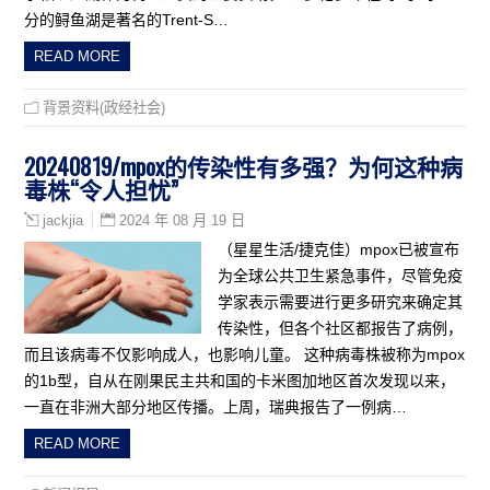
分的鲟鱼湖是著名的Trent-S…
READ MORE
背景资料(政经社会)
20240819/mpox的传染性有多强？为何这种病
毒株“令人担忧”
2024 年 08 月 19 日
jackjia
（星星生活/捷克佳）mpox已被宣布
为全球公共卫生紧急事件，尽管免疫
学家表示需要进行更多研究来确定其
传染性，但各个社区都报告了病例，
而且该病毒不仅影响成人，也影响儿童。 这种病毒株被称为mpox
的1b型，自从在刚果民主共和国的卡米图加地区首次发现以来，
一直在非洲大部分地区传播。上周，瑞典报告了一例病…
READ MORE