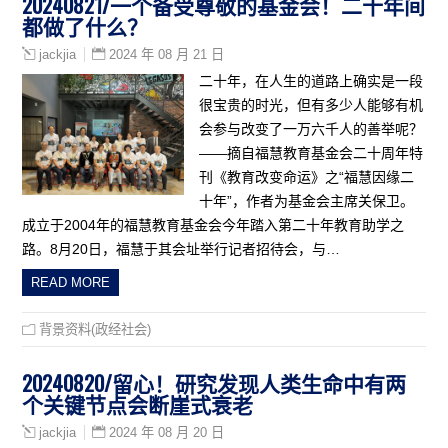
20240821/一个备受尊敬的基金会！二十年间
都做了什么？
2024 年 08 月 21 日
jackjia
二十年，在人生的道路上确实是一段
很宝贵的时光，但有多少人能够有机
会参与改变了一万六千人的善举呢？
——摘自福慧教育基金会二十周年特
刊《教育改变命运》之“福慧因缘二
十年”，作者为基金会主席关保卫。
成立于2004年的福慧教育基金会今年踏入第二十年教育助学之
路。8月20日，福慧于其会址举行记者招待会，与…
READ MORE
背景资料(政经社会)
20240820/留心！研究发现人类生命中有两
个关键节点会断崖式衰老
2024 年 08 月 20 日
jackjia