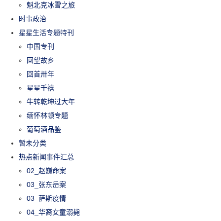
魁北克冰雪之旅
时事政治
星星生活专题特刊
中国专刊
回望故乡
回首卅年
星星千禧
牛转乾坤过大年
缅怀林顿专题
葡萄酒品鉴
暂未分类
热点新闻事件汇总
02_赵巍命案
03_张东岳案
03_萨斯疫情
04_华裔女童溺毙