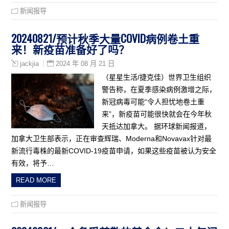
新闻报导
20240821/预计秋季大量COVID病例卷土重
来！新疫苗准备好了吗？
2024 年 08 月 21 日
jackjia
（星星生活/捷克佳）世界卫生组织
警告称，在夏季感染病例激增之际，
新冠病毒可能“令人担忧地卷土重
来”，新疫苗可能很快就会在今年秋
天抵达加拿大。 据环球新闻报道，
加拿大卫生部表示，正在审查辉瑞、Moderna和Novavax针对最
新流行毒株的最新COVID-19疫苗申请，如果这些疫苗被认为安全
有效，将予…
READ MORE
新闻报导