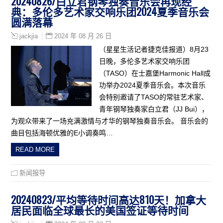
20240826/白立君钢琴独奏音乐会再现经
典：多伦多艺术家交响乐团2024夏季音乐会
圆满落幕
2024 年 08 月 26 日
jackjia
（星星生活记者捷克佳报道）8月23
日晚，多伦多艺术家交响乐团
（TASO）在士嘉堡Harmonic Hall成
功举办2024夏季音乐会。本次音乐
会特别邀请了TASO的常驻艺术家、
青年钢琴独奏家白立君（JJ Bui），
为观众带来了一场充满激情与才华的钢琴独奏音乐会。 音乐会的
曲目包括海顿优雅的E小调奏鸣…
READ MORE
新闻报导
20240823/平均等待时间高达810天！加拿大
居民面临全球最长的美国签证等待时间