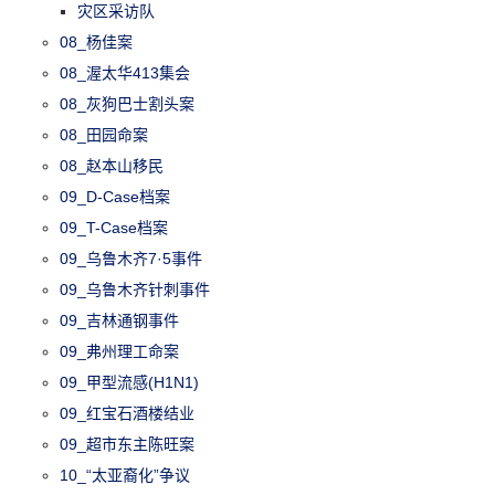
灾区采访队
08_杨佳案
08_渥太华413集会
08_灰狗巴士割头案
08_田园命案
08_赵本山移民
09_D-Case档案
09_T-Case档案
09_乌鲁木齐7·5事件
09_乌鲁木齐针刺事件
09_吉林通钢事件
09_弗州理工命案
09_甲型流感(H1N1)
09_红宝石酒楼结业
09_超市东主陈旺案
10_“太亚裔化”争议