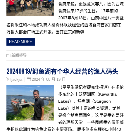
食府来说，更是意义非凡，因为西域
食府迎来17岁的生日。 17年前的
2007年8月18日，由前中国八一男篮
名将朱江和本地成功商人柳奇林联袂经营的西域食府首家门店在
万锦大都会广场正式开张。因其正宗的新疆…
READ MORE
新闻报导
20240819/鲟鱼湖有个华人经营的渔人码头
2024 年 08 月 19 日
jackjia
（星星生活记者捷克佳报道）在多伦
多东北的卡沃萨湖区（Kawartha
Lakes），鲟鱼湖（Sturgeon
Lake）以其丰富的鱼类资源，尤其
是盛产鲈鱼而闻名，这里是垂钓爱好
者的理想天堂。一些民间垂钓俱乐部
争相以此湖作为钓鱼比赛的主要赛场。 距多伦多车程约1小时40