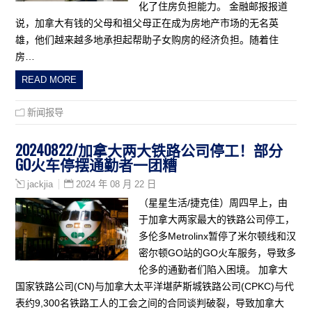
化了住房负担能力。 金融邮报报道
说，加拿大有钱的父母和祖父母正在成为房地产市场的无名英
雄，他们越来越多地承担起帮助子女购房的经济负担。随着住
房…
READ MORE
新闻报导
20240822/加拿大两大铁路公司停工！部分
GO火车停摆通勤者一团糟
2024 年 08 月 22 日
jackjia
（星星生活/捷克佳）周四早上，由
于加拿大两家最大的铁路公司停工，
多伦多Metrolinx暂停了米尔顿线和汉
密尔顿GO站的GO火车服务，导致多
伦多的通勤者们陷入困境。 加拿大
国家铁路公司(CN)与加拿大太平洋堪萨斯城铁路公司(CPKC)与代
表约9,300名铁路工人的工会之间的合同谈判破裂，导致加拿大