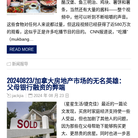
酪汉堡、鱼三明治、鸡块、薯饼和薯
条，当然还有大量的酱料——整个视
频中，他可以听到不断咀嚼的声音。
这些食物对任何人来说都过量，但这段视频已经获得了近580万次
的观看，这似乎正是许多吃播节目的目的。 CNN报道说，“吃播”
（mukbang…
READ MORE
新闻报导
20240823/加拿大房地产市场的无名英雄：
父母银行融资的弊端
2024 年 08 月 23 日
jackjia
（星星生活/捷克佳）最近的一篇论
文发现，买房时家庭经济支持使一些
人受益，但也加剧了其他人的问题，
因为那些在父母帮助下能够购买更
大、更昂贵的房屋。同时也进一步恶