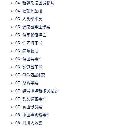
04_新疆杂技团员脱队
04_耿朝晖坠楼
05_人头税平反
05_渥京留学生惨案
05_蒋宇餐馆猝亡
05_许先海车祸
06_病童救助
06_蒋国兵事件
06_钟道昌车祸
07_CIC校园冲突
07_胡秀华案
07_醉驾撞碎新移民家庭
07_钓友遇袭事件
07_高山涉贪案
08_中国毒奶粉事件
08_四川大地震