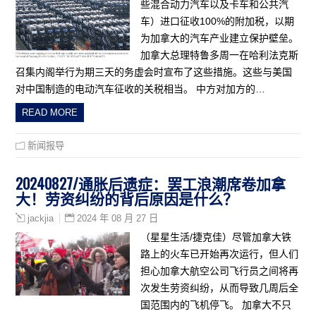
些混合动力汽车以及卡车和公共汽
车）进口征收100%的附加税，以期
为加拿大的汽车产业建立保护壁垒。
加拿大总理特鲁多周一在哈利法克斯
召集内阁举行为期三天的务虚会时宣布了这些措施。这些与美国
对中国制造的电动汽车征收的关税相当。 中方对加方的…
READ MORE
新闻报导
20240827/通胀后遗症：罢工浪潮席卷加拿
大！劳资纠纷的背后原因是什么？
2024 年 08 月 27 日
jackjia
（星星生活/捷克佳）尽管加拿大铁
路上的火车已开始再次运行，但人们
担心加拿大航空公司飞行员之间将再
次发生劳资纠纷，从而导致几周后全
国范围内的飞机停飞。 加拿大不只