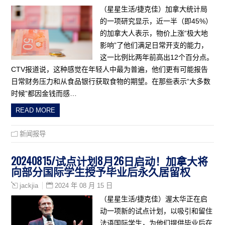
（星星生活/捷克佳）加拿大统计局
的一项研究显示，近一半（即45%）
的加拿大人表示，物价上涨“极大地
影响”了他们满足日常开支的能力，
这一比例比两年前高出12个百分点。
CTV报道说，这种感觉在年轻人中最为普遍，他们更有可能报告
日常财务压力和从食品银行获取食物的期望。在那些表示“大多数
时候”都因金钱而感…
READ MORE
新闻报导
20240815/试点计划8月26日启动！加拿大将
向部分国际学生授予毕业后永久居留权
2024 年 08 月 15 日
jackjia
（星星生活/捷克佳）渥太华正在启
动一项新的试点计划，以吸引和留住
法语国际学生，为他们提供毕业后在