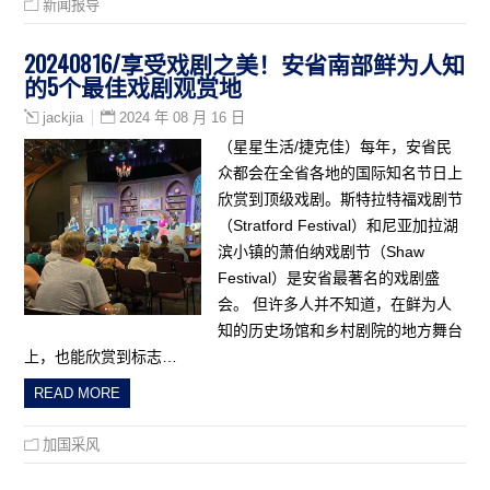
新闻报导
20240816/享受戏剧之美！安省南部鲜为人知
的5个最佳戏剧观赏地
2024 年 08 月 16 日
jackjia
（星星生活/捷克佳）每年，安省民
众都会在全省各地的国际知名节日上
欣赏到顶级戏剧。斯特拉特福戏剧节
（Stratford Festival）和尼亚加拉湖
滨小镇的萧伯纳戏剧节（Shaw
Festival）是安省最著名的戏剧盛
会。 但许多人并不知道，在鲜为人
知的历史场馆和乡村剧院的地方舞台
上，也能欣赏到标志…
READ MORE
加国采风