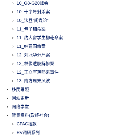
10_G8-G20峰会
10_十字弩射杀案
10_法登“间谍论”
11_包子铺命案
11_约大留学生柳乾命案
11_韩建国命案
12_刘冠华分尸案
12_林俊遭肢解惨案
12_王立军薄熙来事件
13_南方周末风波
移民写照
网站更新
网络学堂
背景资料(政经社会)
CPAC拨款
RV调研系列