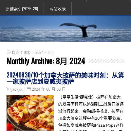
原创索引(2025-26)
网站收录
>
>
捷克佳博客
2024
8月
Monthly Archive:
8月 2024
20240830/10个加拿大披萨的美味时刻：从第
一家披萨店到夏威夷披萨
2024 年 08 月 30 日
jackjia
（星星生活/捷克佳）披萨在加拿大
的发展历程可以追溯到二战后开始逐
渐流行起来。金融邮报指出，披萨在
加拿大演变过程中有10个重要节点，
包括如夏威夷披萨和Pizza Pops这样