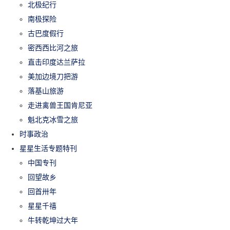
北极纪行
南极探险
古巴度假行
密西西比河之旅
直击印度达兰萨拉
美加边境刀把游
落基山旅游
走进禽兽王国肯尼亚
魁北克冰雪之旅
时事政治
星星生活专题特刊
中国专刊
回望故乡
回首卅年
星星千禧
牛转乾坤过大年