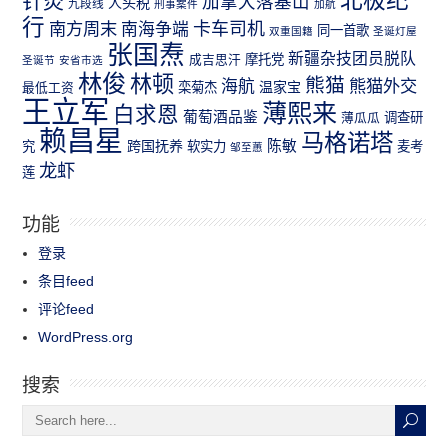
北极纪
针灸
加拿大落基山
人头税
九段线
刑事案件
加航
行
南方周末
卡车司机
南海争端
同一首歌
双重国籍
圣诞灯屋
张国焘
新疆杂技团员脱队
成吉思汗
摩托党
圣诞节
安省市选
林俊
林顿
熊猫
熊猫外交
海航
温家宝
最低工资
栾菊杰
王立军
薄熙来
白求恩
葡萄酒品鉴
薄瓜瓜
调查研
赖昌星
马格诺塔
跨国抚养
陈敏
究
软实力
麦考
邹至蕙
龙虾
莲
功能
登录
条目feed
评论feed
WordPress.org
搜索