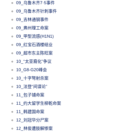
09_乌鲁木齐7·5事件
09_乌鲁木齐针刺事件
09_吉林通钢事件
09_弗州理工命案
09_甲型流感(H1N1)
09_红宝石酒楼结业
09_超市东主陈旺案
10_“太亚裔化”争议
10_G8-G20峰会
10_十字弩射杀案
10_法登“间谍论”
11_包子铺命案
11_约大留学生柳乾命案
11_韩建国命案
12_刘冠华分尸案
12_林俊遭肢解惨案