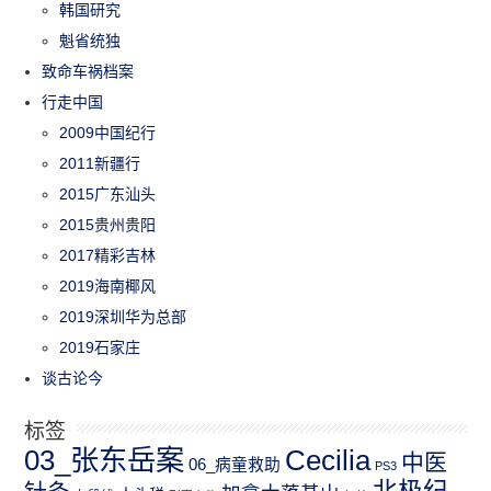
韩国研究
魁省统独
致命车祸档案
行走中国
2009中国纪行
2011新疆行
2015广东汕头
2015贵州贵阳
2017精彩吉林
2019海南椰风
2019深圳华为总部
2019石家庄
谈古论今
标签
03_张东岳案
Cecilia
中医
06_病童救助
PS3