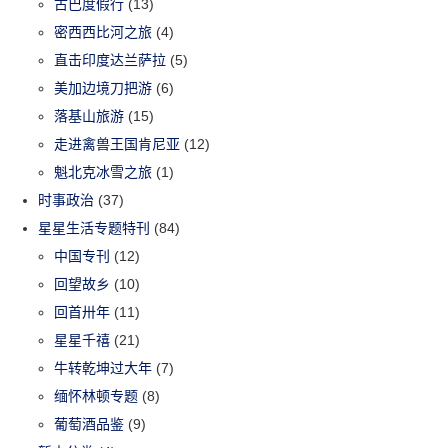
古巴度假行
(13)
密西西比河之旅
(4)
直击印度达兰萨拉
(5)
美加边境刀把游
(6)
落基山旅游
(15)
走进禽兽王国肯尼亚
(12)
魁北克冰雪之旅
(1)
时事政治
(37)
星星生活专题特刊
(84)
中国专刊
(12)
回望故乡
(10)
回首卅年
(11)
星星千禧
(21)
牛转乾坤过大年
(7)
缅怀林顿专题
(8)
葡萄酒品鉴
(9)