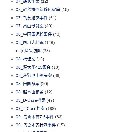
07_胡秀华案
(12)
07_醉驾撞碎新移民家庭
(15)
07_钓友遇袭事件
(61)
07_高山涉贪案
(40)
08_中国毒奶粉事件
(43)
08_四川大地震
(146)
灾区采访队
(33)
08_杨佳案
(15)
08_渥太华413集会
(18)
08_灰狗巴士割头案
(36)
08_田园命案
(20)
08_赵本山移民
(12)
09_D-Case档案
(47)
09_T-Case档案
(199)
09_乌鲁木齐7·5事件
(63)
09_乌鲁木齐针刺事件
(15)