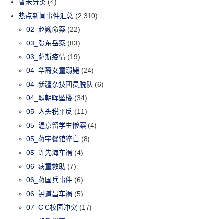
暂未分类
(4)
热点新闻事件汇总
(2,310)
02_赵巍命案
(22)
03_张东岳案
(83)
03_萨斯疫情
(19)
04_华裔女童溺毙
(24)
04_新疆杂技团员脱队
(6)
04_耿朝晖坠楼
(34)
05_人头税平反
(11)
05_渥京留学生惨案
(4)
05_蒋宇餐馆猝亡
(8)
05_许先海车祸
(4)
06_病童救助
(7)
06_蒋国兵事件
(6)
06_钟道昌车祸
(5)
07_CIC校园冲突
(17)