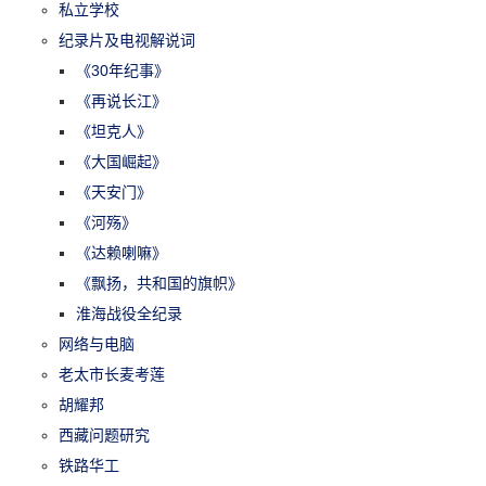
私立学校
纪录片及电视解说词
《30年纪事》
《再说长江》
《坦克人》
《大国崛起》
《天安门》
《河殇》
《达赖喇嘛》
《飘扬，共和国的旗帜》
淮海战役全纪录
网络与电脑
老太市长麦考莲
胡耀邦
西藏问题研究
铁路华工