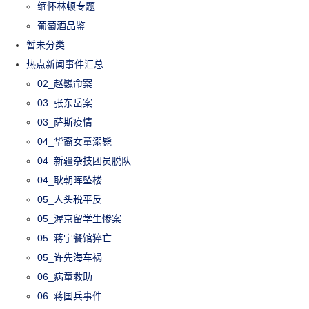
缅怀林顿专题
葡萄酒品鉴
暂未分类
热点新闻事件汇总
02_赵巍命案
03_张东岳案
03_萨斯疫情
04_华裔女童溺毙
04_新疆杂技团员脱队
04_耿朝晖坠楼
05_人头税平反
05_渥京留学生惨案
05_蒋宇餐馆猝亡
05_许先海车祸
06_病童救助
06_蒋国兵事件