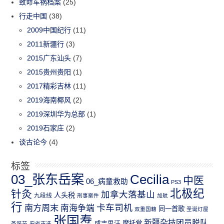
致命车祸档案
(25)
行走中国
(38)
2009中国纪行
(11)
2011新疆行
(3)
2015广东汕头
(7)
2015贵州贵阳
(1)
2017精彩吉林
(11)
2019海南椰风
(2)
2019深圳华为总部
(1)
2019石家庄
(2)
谈古论今
(4)
标签
03_张东岳案
Cecilia
中医
06_病童救助
PS3
北极纪
针灸
加拿大落基山
人头税
九段线
刑事案件
加航
行
南方周末
卡车司机
南海争端
同一首歌
双重国籍
圣诞灯屋
张国焘
新疆杂技团员脱队
成吉思汗
摩托党
圣诞节
安省市选