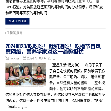
面临着世界上最长的等待，平均等待时间已飙升至810天。 据
CBC报道，对美国旅游签证预约等待时间的分析显示，尽管印度
和墨西哥等国家的等待时间…
READ MORE
新闻报导
20240823/吃吃吃！就知道吃！吃播节目风
靡网络，营养学家对这一趋势担忧
2024 年 08 月 23 日
jackjia
（星星生活/捷克佳）一名男子录下
了自己吃快餐的视频，面前堆满了奶
酪汉堡、鱼三明治、鸡块、薯饼和薯
条，当然还有大量的酱料——整个视
频中，他可以听到不断咀嚼的声音。
这些食物对任何人来说都过量，但这段视频已经获得了近580万次
的观看，这似乎正是许多吃播节目的目的。 CNN报道说，“吃播”
（mukbang…