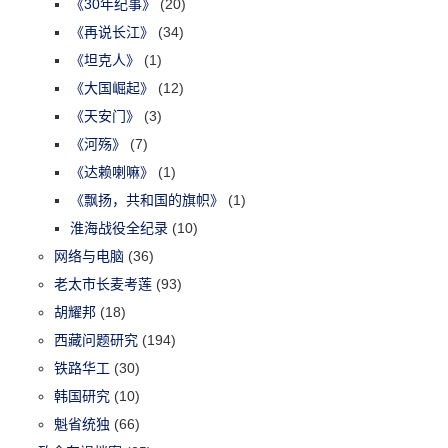
《30年纪事》
(20)
《再说长江》
(34)
《坦克人》
(1)
《大国崛起》
(12)
《天安门》
(3)
《河殇》
(7)
《达赖喇嘛》
(1)
《飘扬，共和国的旗帜》
(1)
淮海战役全纪录
(10)
网络与电脑
(36)
老太市长麦考莲
(93)
胡耀邦
(18)
西藏问题研究
(194)
铁路华工
(30)
韩国研究
(10)
魁省统独
(66)