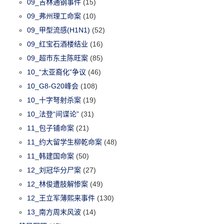
09_吉林通钢事件
(15)
09_弗州理工命案
(10)
09_甲型流感(H1N1)
(52)
09_红宝石酒楼结业
(16)
09_超市东主陈旺案
(85)
10_“太亚裔化”争议
(46)
10_G8-G20峰会
(108)
10_十字弩射杀案
(19)
10_法登“间谍论”
(31)
11_包子铺命案
(21)
11_约大留学生柳乾命案
(48)
11_韩建国命案
(50)
12_刘冠华分尸案
(27)
12_林俊遭肢解惨案
(49)
12_王立军薄熙来事件
(130)
13_南方周末风波
(14)