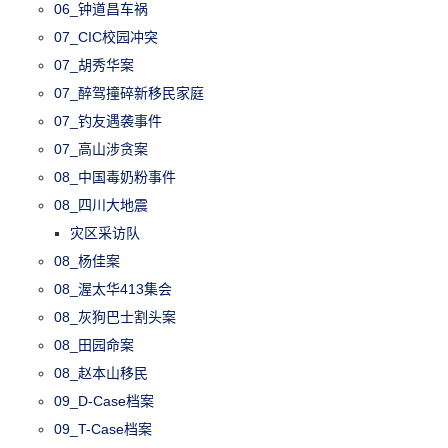
06_钟道昌车祸
07_CIC校园冲突
07_胡秀华案
07_醉驾撞碎新移民家庭
07_钓友遇袭事件
07_高山涉贪案
08_中国毒奶粉事件
08_四川大地震
灾区采访队
08_杨佳案
08_渥太华413集会
08_灰狗巴士割头案
08_田园命案
08_赵本山移民
09_D-Case档案
09_T-Case档案