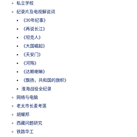
私立学校
纪录片及电视解说词
《30年纪事》
《再说长江》
《坦克人》
《大国崛起》
《天安门》
《河殇》
《达赖喇嘛》
《飘扬，共和国的旗帜》
淮海战役全纪录
网络与电脑
老太市长麦考莲
胡耀邦
西藏问题研究
铁路华工