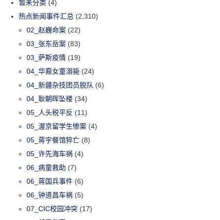
暂未分类
(4)
热点新闻事件汇总
(2,310)
02_赵巍命案
(22)
03_张东岳案
(83)
03_萨斯疫情
(19)
04_华裔女童溺毙
(24)
04_新疆杂技团员脱队
(6)
04_耿朝晖坠楼
(34)
05_人头税平反
(11)
05_渥京留学生惨案
(4)
05_蒋宇餐馆猝亡
(8)
05_许先海车祸
(4)
06_病童救助
(7)
06_蒋国兵事件
(6)
06_钟道昌车祸
(5)
07_CIC校园冲突
(17)