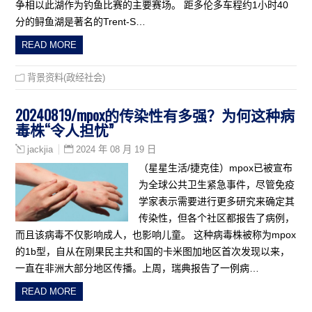
争相以此湖作为钓鱼比赛的主要赛场。 距多伦多车程约1小时40
分的鲟鱼湖是著名的Trent-S…
READ MORE
背景资料(政经社会)
20240819/mpox的传染性有多强？为何这种病
毒株“令人担忧”
2024 年 08 月 19 日
jackjia
（星星生活/捷克佳）mpox已被宣布
为全球公共卫生紧急事件，尽管免疫
学家表示需要进行更多研究来确定其
传染性，但各个社区都报告了病例，
而且该病毒不仅影响成人，也影响儿童。 这种病毒株被称为mpox
的1b型，自从在刚果民主共和国的卡米图加地区首次发现以来，
一直在非洲大部分地区传播。上周，瑞典报告了一例病…
READ MORE