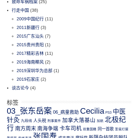
致命车祸档案
(25)
行走中国
(38)
2009中国纪行
(11)
2011新疆行
(3)
2015广东汕头
(7)
2015贵州贵阳
(1)
2017精彩吉林
(11)
2019海南椰风
(2)
2019深圳华为总部
(1)
2019石家庄
(2)
谈古论今
(4)
标签
03_张东岳案
Cecilia
中医
06_病童救助
PS3
北极纪
针灸
加拿大落基山
人头税
九段线
刑事案件
加航
行
南方周末
卡车司机
南海争端
同一首歌
双重国籍
圣诞灯屋
张国焘
新疆杂技团员脱队
成吉思汗
摩托党
圣诞节
安省市选