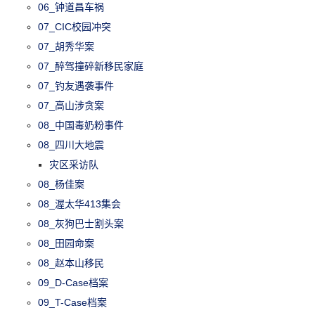
06_钟道昌车祸
07_CIC校园冲突
07_胡秀华案
07_醉驾撞碎新移民家庭
07_钓友遇袭事件
07_高山涉贪案
08_中国毒奶粉事件
08_四川大地震
灾区采访队
08_杨佳案
08_渥太华413集会
08_灰狗巴士割头案
08_田园命案
08_赵本山移民
09_D-Case档案
09_T-Case档案