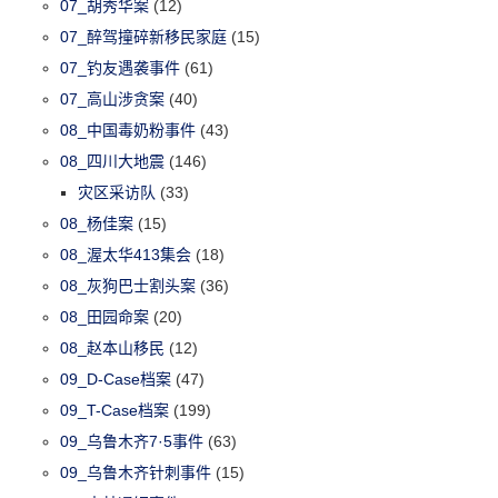
07_胡秀华案
(12)
07_醉驾撞碎新移民家庭
(15)
07_钓友遇袭事件
(61)
07_高山涉贪案
(40)
08_中国毒奶粉事件
(43)
08_四川大地震
(146)
灾区采访队
(33)
08_杨佳案
(15)
08_渥太华413集会
(18)
08_灰狗巴士割头案
(36)
08_田园命案
(20)
08_赵本山移民
(12)
09_D-Case档案
(47)
09_T-Case档案
(199)
09_乌鲁木齐7·5事件
(63)
09_乌鲁木齐针刺事件
(15)