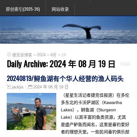
原创索引(2025-26)
网站收录
>
>
>
捷克佳博客
2024
8月
19
Daily Archive:
2024 年 08 月 19 日
20240819/鲟鱼湖有个华人经营的渔人码头
2024 年 08 月 19 日
jackjia
（星星生活记者捷克佳报道）在多伦
多东北的卡沃萨湖区（Kawartha
Lakes），鲟鱼湖（Sturgeon
Lake）以其丰富的鱼类资源，尤其
是盛产鲈鱼而闻名，这里是垂钓爱好
者的理想天堂。一些民间垂钓俱乐部