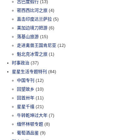
古巴度假行
(13)
密西西比河之旅
(4)
直击印度达兰萨拉
(5)
美加边境刀把游
(6)
落基山旅游
(15)
走进禽兽王国肯尼亚
(12)
魁北克冰雪之旅
(1)
时事政治
(37)
星星生活专题特刊
(84)
中国专刊
(12)
回望故乡
(10)
回首卅年
(11)
星星千禧
(21)
牛转乾坤过大年
(7)
缅怀林顿专题
(8)
葡萄酒品鉴
(9)