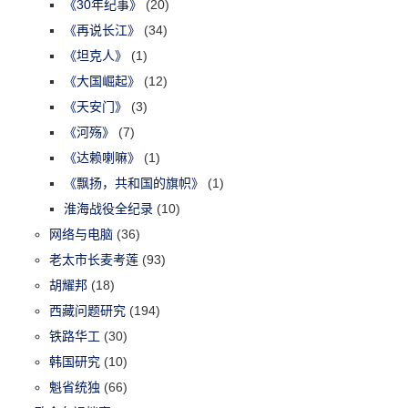
《30年纪事》
(20)
《再说长江》
(34)
《坦克人》
(1)
《大国崛起》
(12)
《天安门》
(3)
《河殇》
(7)
《达赖喇嘛》
(1)
《飘扬，共和国的旗帜》
(1)
淮海战役全纪录
(10)
网络与电脑
(36)
老太市长麦考莲
(93)
胡耀邦
(18)
西藏问题研究
(194)
铁路华工
(30)
韩国研究
(10)
魁省统独
(66)