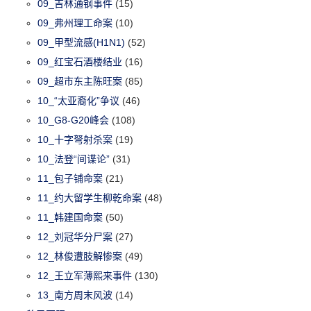
09_吉林通钢事件
(15)
09_弗州理工命案
(10)
09_甲型流感(H1N1)
(52)
09_红宝石酒楼结业
(16)
09_超市东主陈旺案
(85)
10_“太亚裔化”争议
(46)
10_G8-G20峰会
(108)
10_十字弩射杀案
(19)
10_法登“间谍论”
(31)
11_包子铺命案
(21)
11_约大留学生柳乾命案
(48)
11_韩建国命案
(50)
12_刘冠华分尸案
(27)
12_林俊遭肢解惨案
(49)
12_王立军薄熙来事件
(130)
13_南方周末风波
(14)