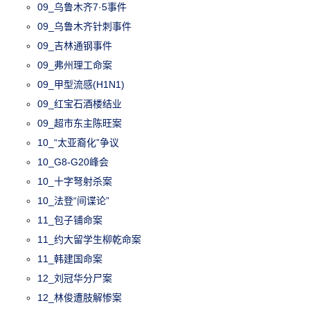
09_乌鲁木齐7·5事件
09_乌鲁木齐针刺事件
09_吉林通钢事件
09_弗州理工命案
09_甲型流感(H1N1)
09_红宝石酒楼结业
09_超市东主陈旺案
10_“太亚裔化”争议
10_G8-G20峰会
10_十字弩射杀案
10_法登“间谍论”
11_包子铺命案
11_约大留学生柳乾命案
11_韩建国命案
12_刘冠华分尸案
12_林俊遭肢解惨案