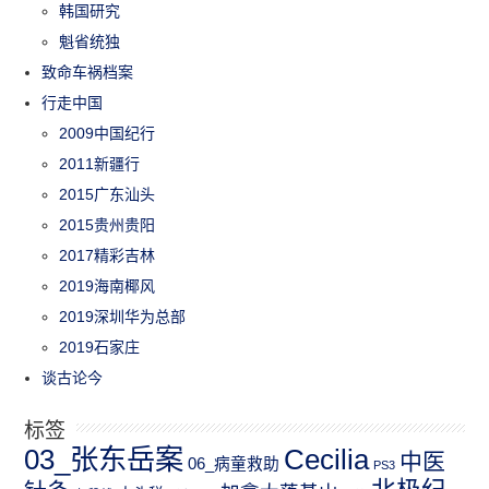
韩国研究
魁省统独
致命车祸档案
行走中国
2009中国纪行
2011新疆行
2015广东汕头
2015贵州贵阳
2017精彩吉林
2019海南椰风
2019深圳华为总部
2019石家庄
谈古论今
标签
03_张东岳案
Cecilia
中医
06_病童救助
PS3