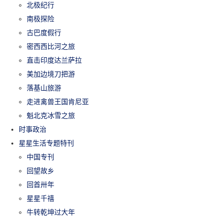
北极纪行
南极探险
古巴度假行
密西西比河之旅
直击印度达兰萨拉
美加边境刀把游
落基山旅游
走进禽兽王国肯尼亚
魁北克冰雪之旅
时事政治
星星生活专题特刊
中国专刊
回望故乡
回首卅年
星星千禧
牛转乾坤过大年