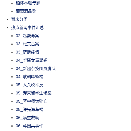
缅怀林顿专题
葡萄酒品鉴
暂未分类
热点新闻事件汇总
02_赵巍命案
03_张东岳案
03_萨斯疫情
04_华裔女童溺毙
04_新疆杂技团员脱队
04_耿朝晖坠楼
05_人头税平反
05_渥京留学生惨案
05_蒋宇餐馆猝亡
05_许先海车祸
06_病童救助
06_蒋国兵事件