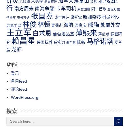
北极纪
针灸
加拿大落基山
人头税
九段线
刑事案件
加航
行
南方周末
卡车司机
南海争端
同一首歌
双重国籍
圣诞灯屋
张国焘
新疆杂技团员脱队
成吉思汗
摩托党
圣诞节
安省市选
林俊
林顿
熊猫
熊猫外交
海航
温家宝
最低工资
栾菊杰
王立军
薄熙来
白求恩
葡萄酒品鉴
薄瓜瓜
调查研
赖昌星
马格诺塔
跨国抚养
陈敏
究
软实力
麦考
邹至蕙
龙虾
莲
功能
登录
条目feed
评论feed
WordPress.org
搜索