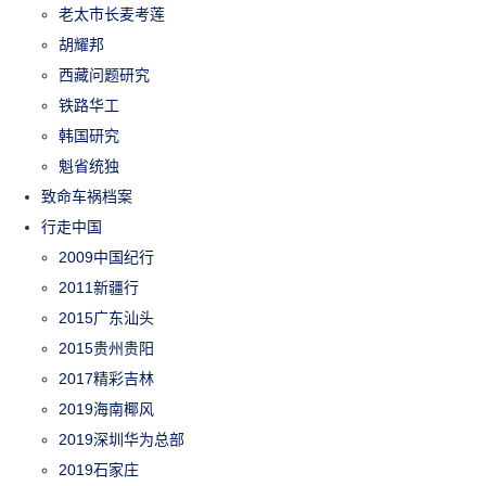
老太市长麦考莲
胡耀邦
西藏问题研究
铁路华工
韩国研究
魁省统独
致命车祸档案
行走中国
2009中国纪行
2011新疆行
2015广东汕头
2015贵州贵阳
2017精彩吉林
2019海南椰风
2019深圳华为总部
2019石家庄