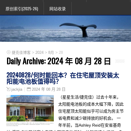
原创索引(2025-26)
网站收录
>
>
>
捷克佳博客
2024
8月
28
Daily Archive:
2024 年 08 月 28 日
20240828/何时能回本？在住宅屋顶安装太
阳能电池板值得吗？
2024 年 08 月 28 日
jackjia
（星星生活/捷克佳）过去十年来，
太阳能电池板的成本大幅下降，因此
住宅屋顶太阳能似乎可以成为房主节
省电费和减少碳排放的好机会。 一
年半前，当Ashley Reid在安省基奇