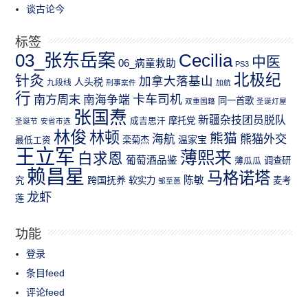
谈古论今
标签
03_张东岳案
Cecilia
中医
06_病童救助
PS3
北极纪
针灸
加拿大落基山
人头税
九段线
刑事案件
加航
行
南方周末
卡车司机
南海争端
同一首歌
双重国籍
圣诞灯屋
张国焘
新疆杂技团员脱队
成吉思汗
摩托党
圣诞节
安省市选
林俊
林顿
熊猫
熊猫外交
海航
温家宝
最低工资
栾菊杰
王立军
薄熙来
白求恩
葡萄酒品鉴
薄瓜瓜
调查研
赖昌星
马格诺塔
跨国抚养
陈敏
究
软实力
麦考
邹至蕙
龙虾
莲
功能
登录
条目feed
评论feed