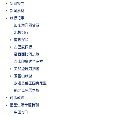
新闻报导
新闻素材
旅行记事
加东海洋四省游
北极纪行
南极探险
古巴度假行
密西西比河之旅
直击印度达兰萨拉
美加边境刀把游
落基山旅游
走进禽兽王国肯尼亚
魁北克冰雪之旅
时事政治
星星生活专题特刊
中国专刊