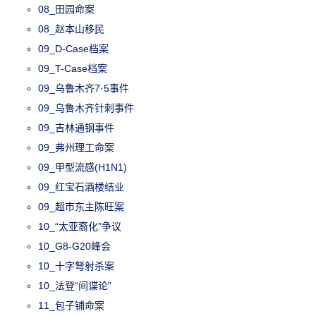
08_田园命案
08_赵本山移民
09_D-Case档案
09_T-Case档案
09_乌鲁木齐7·5事件
09_乌鲁木齐针刺事件
09_吉林通钢事件
09_弗州理工命案
09_甲型流感(H1N1)
09_红宝石酒楼结业
09_超市东主陈旺案
10_“太亚裔化”争议
10_G8-G20峰会
10_十字弩射杀案
10_法登“间谍论”
11_包子铺命案