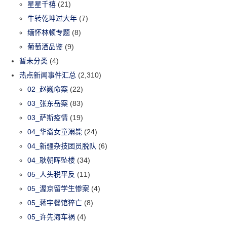
星星千禧
(21)
牛转乾坤过大年
(7)
缅怀林顿专题
(8)
葡萄酒品鉴
(9)
暂未分类
(4)
热点新闻事件汇总
(2,310)
02_赵巍命案
(22)
03_张东岳案
(83)
03_萨斯疫情
(19)
04_华裔女童溺毙
(24)
04_新疆杂技团员脱队
(6)
04_耿朝晖坠楼
(34)
05_人头税平反
(11)
05_渥京留学生惨案
(4)
05_蒋宇餐馆猝亡
(8)
05_许先海车祸
(4)