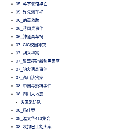
05_蒋宇餐馆猝亡
05_许先海车祸
06_病童救助
06_蒋国兵事件
06_钟道昌车祸
07_CIC校园冲突
07_胡秀华案
07_醉驾撞碎新移民家庭
07_钓友遇袭事件
07_高山涉贪案
08_中国毒奶粉事件
08_四川大地震
灾区采访队
08_杨佳案
08_渥太华413集会
08_灰狗巴士割头案