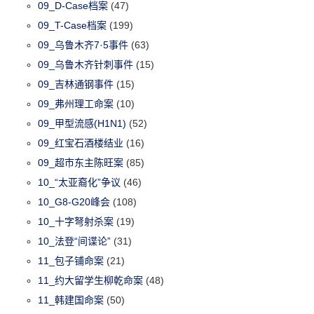
09_D-Case档案
(47)
09_T-Case档案
(199)
09_乌鲁木齐7·5事件
(63)
09_乌鲁木齐针刺事件
(15)
09_吉林通钢事件
(15)
09_弗州理工命案
(10)
09_甲型流感(H1N1)
(52)
09_红宝石酒楼结业
(16)
09_超市东主陈旺案
(85)
10_“太亚裔化”争议
(46)
10_G8-G20峰会
(108)
10_十字弩射杀案
(19)
10_法登“间谍论”
(31)
11_包子铺命案
(21)
11_约大留学生柳乾命案
(48)
11_韩建国命案
(50)