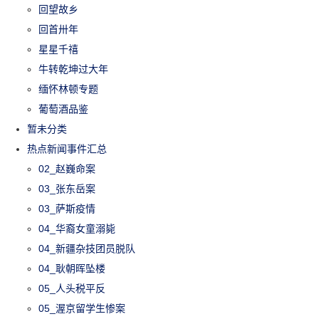
回望故乡
回首卅年
星星千禧
牛转乾坤过大年
缅怀林顿专题
葡萄酒品鉴
暂未分类
热点新闻事件汇总
02_赵巍命案
03_张东岳案
03_萨斯疫情
04_华裔女童溺毙
04_新疆杂技团员脱队
04_耿朝晖坠楼
05_人头税平反
05_渥京留学生惨案