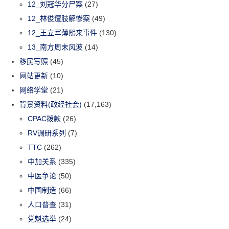
12_刘冠华分尸案
(27)
12_林俊遭肢解惨案
(49)
12_王立军薄熙来事件
(130)
13_南方周末风波
(14)
移民写照
(45)
网站更新
(10)
网络学堂
(21)
背景资料(政经社会)
(17,163)
CPAC拨款
(26)
RV调研系列
(7)
TTC
(262)
中加关系
(335)
中医争论
(50)
中国制造
(66)
人口普查
(31)
党魁选举
(24)