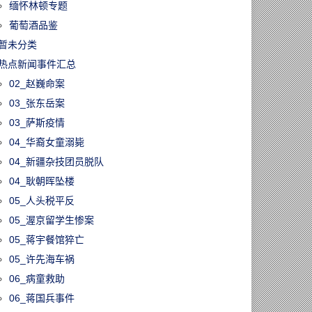
缅怀林顿专题
葡萄酒品鉴
暂未分类
热点新闻事件汇总
02_赵巍命案
03_张东岳案
03_萨斯疫情
04_华裔女童溺毙
04_新疆杂技团员脱队
04_耿朝晖坠楼
05_人头税平反
05_渥京留学生惨案
05_蒋宇餐馆猝亡
05_许先海车祸
06_病童救助
06_蒋国兵事件