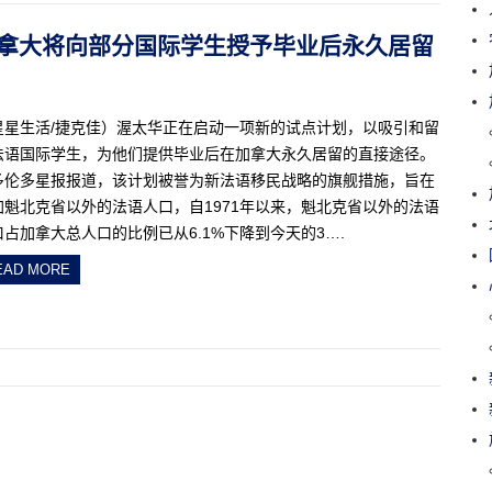
启动！加拿大将向部分国际学生授予毕业后永久居留
星星生活/捷克佳）渥太华正在启动一项新的试点计划，以吸引和留
法语国际学生，为他们提供毕业后在加拿大永久居留的直接途径。
多伦多星报报道，该计划被誉为新法语移民战略的旗舰措施，旨在
加魁北克省以外的法语人口，自1971年以来，魁北克省以外的法语
口占加拿大总人口的比例已从6.1%下降到今天的3….
EAD MORE