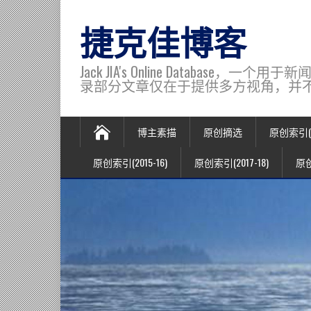
捷克佳博客
Jack JIA's Online Data
录部分文章仅在于提供多方视角，并不代表博主观
博主素描
原创摘选
原创索引(20
原创索引(2015-16)
原创索引(2017-18)
原创