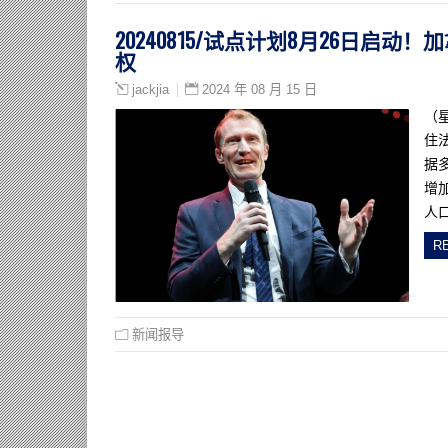
20240815/试点计划8月26日
权
2024 年 08 月 15 日
jackjia
（
住
据
增
人
R
新闻报导