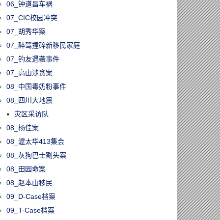
06_钟道昌车祸
07_CIC校园冲突
07_胡秀华案
07_醉驾撞碎新移民家庭
07_钓友遇袭事件
07_高山涉贪案
08_中国毒奶粉事件
08_四川大地震
灾区采访队
08_杨佳案
08_渥太华413集会
08_灰狗巴士割头案
08_田园命案
08_赵本山移民
09_D-Case档案
09_T-Case档案