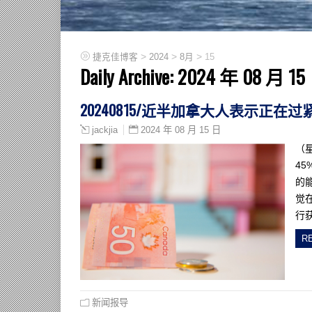
>
>
>
捷克佳博客
2024
8月
15
Daily Archive:
2024 年 08 月 15
20240815/近半加拿大人表示正
2024 年 08 月 15 日
jackjia
（
4
的
觉
行
R
新闻报导