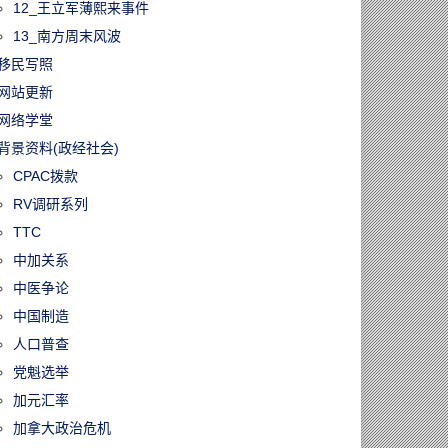
12_王立军薄熙来事件
13_南方周末风波
移民写照
网站更新
网络学堂
背景资料(政经社会)
CPAC拨款
RV调研系列
TTC
中加关系
中医争论
中国制造
人口普查
党魁选举
加元汇率
加拿大政治危机