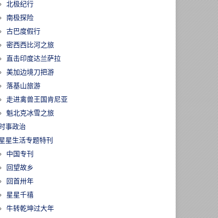
北极纪行
南极探险
古巴度假行
密西西比河之旅
直击印度达兰萨拉
美加边境刀把游
落基山旅游
走进禽兽王国肯尼亚
魁北克冰雪之旅
时事政治
星星生活专题特刊
中国专刊
回望故乡
回首卅年
星星千禧
牛转乾坤过大年