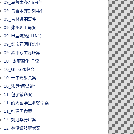
09_乌鲁木齐7·5事件
09_乌鲁木齐针刺事件
09_吉林通钢事件
09_弗州理工命案
09_甲型流感(H1N1)
09_红宝石酒楼结业
09_超市东主陈旺案
10_“太亚裔化”争议
10_G8-G20峰会
10_十字弩射杀案
10_法登“间谍论”
11_包子铺命案
11_约大留学生柳乾命案
11_韩建国命案
12_刘冠华分尸案
12_林俊遭肢解惨案