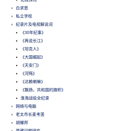
白求恩
私立学校
纪录片及电视解说词
《30年纪事》
《再说长江》
《坦克人》
《大国崛起》
《天安门》
《河殇》
《达赖喇嘛》
《飘扬，共和国的旗帜》
淮海战役全纪录
网络与电脑
老太市长麦考莲
胡耀邦
西藏问题研究