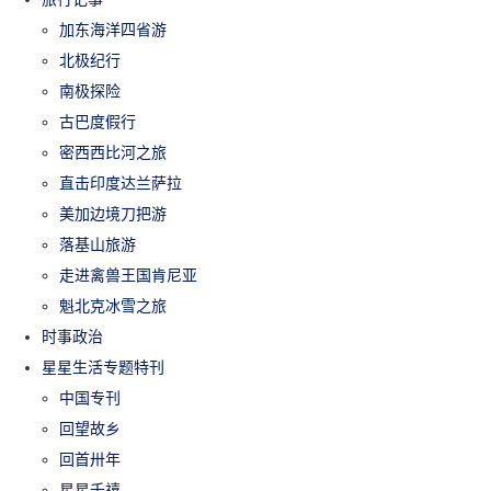
加东海洋四省游
北极纪行
南极探险
古巴度假行
密西西比河之旅
直击印度达兰萨拉
美加边境刀把游
落基山旅游
走进禽兽王国肯尼亚
魁北克冰雪之旅
时事政治
星星生活专题特刊
中国专刊
回望故乡
回首卅年
星星千禧