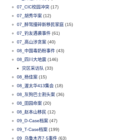
07_CIC校园冲突
(17)
07_胡秀华案
(12)
07_醉驾撞碎新移民家庭
(15)
07_钓友遇袭事件
(61)
07_高山涉贪案
(40)
08_中国毒奶粉事件
(43)
08_四川大地震
(146)
灾区采访队
(33)
08_杨佳案
(15)
08_渥太华413集会
(18)
08_灰狗巴士割头案
(36)
08_田园命案
(20)
08_赵本山移民
(12)
09_D-Case档案
(47)
09_T-Case档案
(199)
09_乌鲁木齐7·5事件
(63)