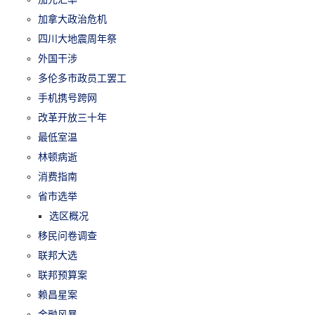
加拿大政治危机
四川大地震周年祭
外国干涉
多伦多市政员工罢工
手机携号跨网
改革开放三十年
最低室温
林顿病逝
消费指南
省市选举
选区概况
移民问卷调查
联邦大选
联邦预算案
赖昌星案
金融风暴