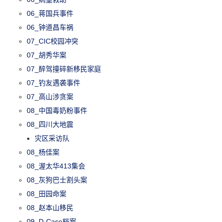
06_蒋国兵事件
06_钟道昌车祸
07_CIC校园冲突
07_胡秀华案
07_醉驾撞碎新移民家庭
07_钓友遇袭事件
07_高山涉贪案
08_中国毒奶粉事件
08_四川大地震
灾区采访队
08_杨佳案
08_渥太华413集会
08_灰狗巴士割头案
08_田园命案
08_赵本山移民
09_D-Case档案