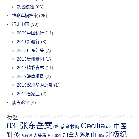
魁省统独
(66)
致命车祸档案
(25)
行走中国
(38)
2009中国纪行
(11)
2011新疆行
(3)
2015广东汕头
(7)
2015贵州贵阳
(1)
2017精彩吉林
(11)
2019海南椰风
(2)
2019深圳华为总部
(1)
2019石家庄
(2)
谈古论今
(4)
标签
03_张东岳案
Cecilia
中医
06_病童救助
PS3
北极纪
针灸
加拿大落基山
人头税
九段线
刑事案件
加航