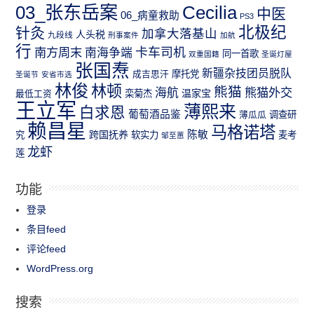
03_张东岳案
Cecilia
中医
06_病童救助
PS3
北极纪
针灸
加拿大落基山
人头税
九段线
刑事案件
加航
行
南方周末
卡车司机
南海争端
同一首歌
双重国籍
圣诞灯屋
张国焘
新疆杂技团员脱队
成吉思汗
摩托党
圣诞节
安省市选
林俊
林顿
熊猫
熊猫外交
海航
温家宝
最低工资
栾菊杰
王立军
薄熙来
白求恩
葡萄酒品鉴
薄瓜瓜
调查研
赖昌星
马格诺塔
跨国抚养
陈敏
究
软实力
麦考
邹至蕙
龙虾
莲
功能
登录
条目feed
评论feed
WordPress.org
搜索