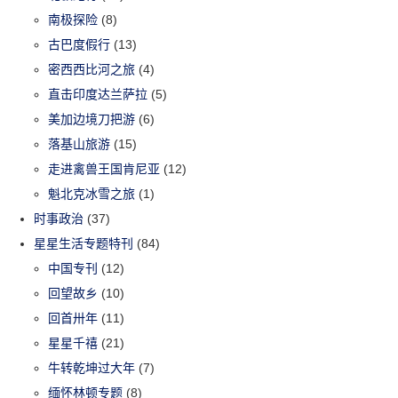
南极探险
(8)
古巴度假行
(13)
密西西比河之旅
(4)
直击印度达兰萨拉
(5)
美加边境刀把游
(6)
落基山旅游
(15)
走进禽兽王国肯尼亚
(12)
魁北克冰雪之旅
(1)
时事政治
(37)
星星生活专题特刊
(84)
中国专刊
(12)
回望故乡
(10)
回首卅年
(11)
星星千禧
(21)
牛转乾坤过大年
(7)
缅怀林顿专题
(8)