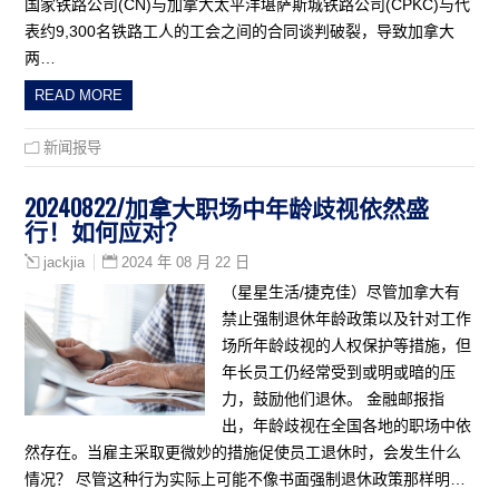
国家铁路公司(CN)与加拿大太平洋堪萨斯城铁路公司(CPKC)与代
表约9,300名铁路工人的工会之间的合同谈判破裂，导致加拿大
两…
READ MORE
新闻报导
20240822/加拿大职场中年龄歧视依然盛
行！如何应对？
2024 年 08 月 22 日
jackjia
（星星生活/捷克佳）尽管加拿大有
禁止强制退休年龄政策以及针对工作
场所年龄歧视的人权保护等措施，但
年长员工仍经常受到或明或暗的压
力，鼓励他们退休。 金融邮报指
出，年龄歧视在全国各地的职场中依
然存在。当雇主采取更微妙的措施促使员工退休时，会发生什么
情况？ 尽管这种行为实际上可能不像书面强制退休政策那样明…