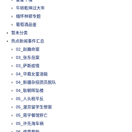
牛转乾坤过大年
缅怀林顿专题
葡萄酒品鉴
暂未分类
热点新闻事件汇总
02_赵巍命案
03_张东岳案
03_萨斯疫情
04_华裔女童溺毙
04_新疆杂技团员脱队
04_耿朝晖坠楼
05_人头税平反
05_渥京留学生惨案
05_蒋宇餐馆猝亡
05_许先海车祸
06_病童救助