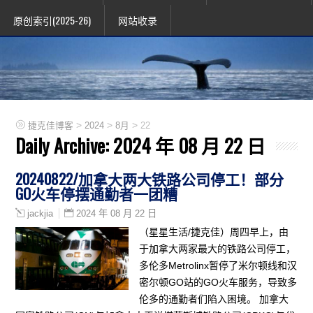
原创索引(2025-26)
网站收录
>
>
>
捷克佳博客
2024
8月
22
Daily Archive:
2024 年 08 月 22 日
20240822/加拿大两大铁路公司停工！部分
GO火车停摆通勤者一团糟
2024 年 08 月 22 日
jackjia
（星星生活/捷克佳）周四早上，由
于加拿大两家最大的铁路公司停工，
多伦多Metrolinx暂停了米尔顿线和汉
密尔顿GO站的GO火车服务，导致多
伦多的通勤者们陷入困境。 加拿大