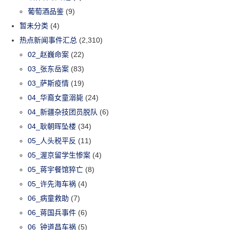
葡萄酒品鉴
(9)
暂未分类
(4)
热点新闻事件汇总
(2,310)
02_赵巍命案
(22)
03_张东岳案
(83)
03_萨斯疫情
(19)
04_华裔女童溺毙
(24)
04_新疆杂技团员脱队
(6)
04_耿朝晖坠楼
(34)
05_人头税平反
(11)
05_渥京留学生惨案
(4)
05_蒋宇餐馆猝亡
(8)
05_许先海车祸
(4)
06_病童救助
(7)
06_蒋国兵事件
(6)
06_钟道昌车祸
(5)