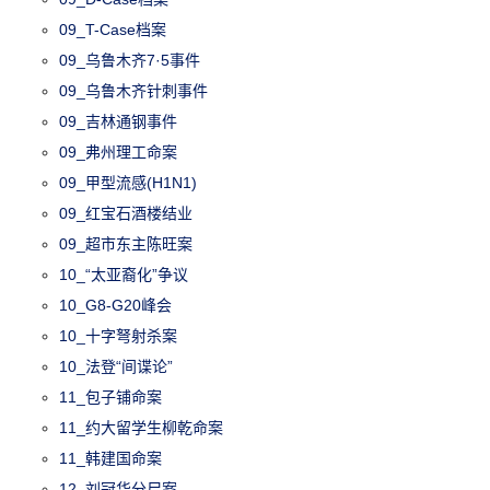
09_T-Case档案
09_乌鲁木齐7·5事件
09_乌鲁木齐针刺事件
09_吉林通钢事件
09_弗州理工命案
09_甲型流感(H1N1)
09_红宝石酒楼结业
09_超市东主陈旺案
10_“太亚裔化”争议
10_G8-G20峰会
10_十字弩射杀案
10_法登“间谍论”
11_包子铺命案
11_约大留学生柳乾命案
11_韩建国命案
12_刘冠华分尸案