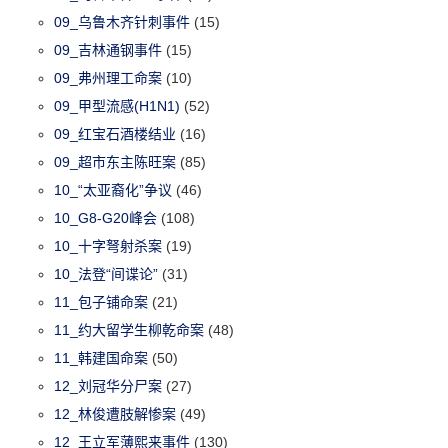
09_乌鲁木齐针刺事件
(15)
09_吉林通钢事件
(15)
09_弗州理工命案
(10)
09_甲型流感(H1N1)
(52)
09_红宝石酒楼结业
(16)
09_超市东主陈旺案
(85)
10_“太亚裔化”争议
(46)
10_G8-G20峰会
(108)
10_十字弩射杀案
(19)
10_法登“间谍论”
(31)
11_包子铺命案
(21)
11_约大留学生柳乾命案
(48)
11_韩建国命案
(50)
12_刘冠华分尸案
(27)
12_林俊遭肢解惨案
(49)
12_王立军薄熙来事件
(130)